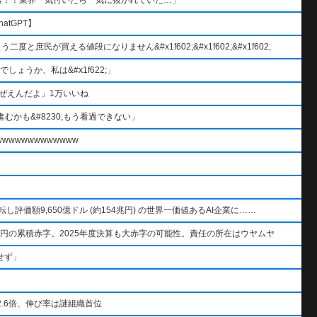
atGPT】
と庶民が買える値段になりません&#x1f602;&#x1f602;&#x1f602;
ょうか、私は&#x1f622;」
ぜえんだよ」1万いいね
むかも&#8230;もう看過できない」
wwwwwwwwwww
AIを逆転し評価額9,650億ドル (約154兆円) の世界一価値あるAI企業に……
円の累積赤字。2025年度決算も大赤字の可能性。責任の所在はウヤムヤ
せず」
.6倍、伸び率は謎組織首位