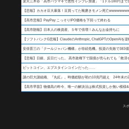
楽天三木谷「高市バラマキで悪性インフレ加速」「1ドル180円まで進
【悲報】カカオ豆大暴落！豆買ってた靴磨きモメン死亡wwwwwwwww
【高市悲報】PayPay こっそりIPO価格を下回って終わる
【高市朗報】日本人の株資産、５年で倍増！みんなお金持ちに
【ソフトバンクG悲報】ClaudeのAnthropic, ChatGPTのOpen
安倍晋三の「クールジャパン機構」が存続危機。投資の失敗で383億
【悲報】日銀、反日だった。 高市政権下で国債が売られても「救済
ビットコイン、エプスタインコインだった……
謎の巨大謎組織、『丸紅』。時価総額が初の10兆円超え 24年末の2
【高市早苗】物価高の昨今、唯一の解決法は株式投資しか無い模様&#x1f4b8;&
ス