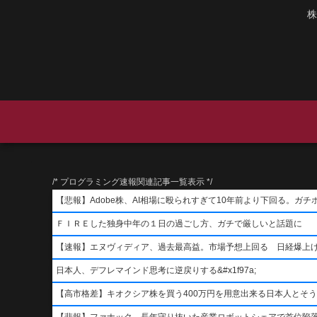
株
/* プログラミング速報関連記事一覧表示 */
【悲報】Adobe株、AI相場に殴られすぎて10年前より下回る。ガチ
ＦＩＲＥした独身中年の１日の過ごし方、ガチで厳しいと話題に
【速報】エヌヴィディア、過去最高益。市場予想上回る 日経爆上
日本人、デフレマインド思考に逆戻りする&#x1f97a;
【高市格差】キオクシア株を買う400万円を用意出来る日本人とそ
【悲報】ファナック、長年守り抜いた産業ロボットシェアで首位陥