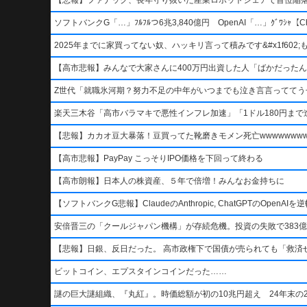
ソフトバンクG「…」ﾌﾙﾌﾙつ6兆3,840億円 OpenAI「…」ｸﾞﾜｼｬ【Ch
2025年までに家買ってない奴、ハッキリ言って積みです&#x1f602;もう二度
【高市悲報】みんなで大家さんに400万円出資した人「ばかだったんでし
Z世代「就職氷河期？努力不足の中年がいつまでも泣き言言っててう
楽天三木谷「高市バラマキで悪性インフレ加速」「1ドル180円まで進
【悲報】カカオ豆大暴落！豆買ってた靴磨きモメン死亡wwwwwwwww
【高市悲報】PayPay こっそりIPO価格を下回って終わる
【高市朗報】日本人の株資産、５年で倍増！みんなお金持ちに
【ソフトバンクG悲報】ClaudeのAnthropic, ChatGPTのOpen
安倍晋三の「クールジャパン機構」が存続危機。投資の失敗で383億
【悲報】日銀、反日だった。 高市政権下で国債が売られても「救済
ビットコイン、エプスタインコインだった……
謎の巨大謎組織、『丸紅』。時価総額が初の10兆円超え 24年末の2