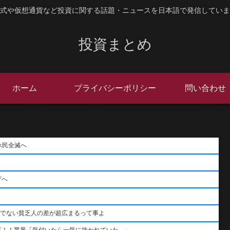
式や仮想通貨など投資に関する話題・ニュースを日本語で発信していま
投資まとめ
ホーム
プライバシーポリシー
問い合わせ
ホ民全滅へ
げへ
うでない貧乏人の差が超広まるって事よ
落！！業界「気付いたら一気に抜かれていた…」