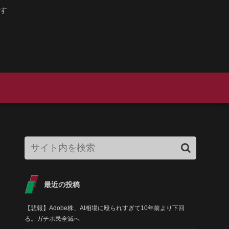
す
最近の投稿
【悲報】Adobe株、AI相場に殴られすぎて10年前より下回
る。ガチホ民全滅へ