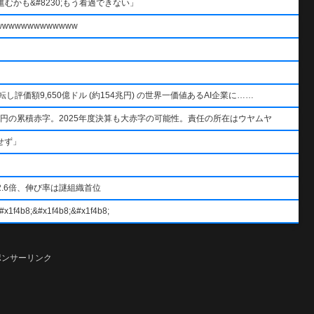
むかも&#8230;もう看過できない」
wwwwwwwwwww
AIを逆転し評価額9,650億ドル (約154兆円) の世界一価値あるAI企業に……
円の累積赤字。2025年度決算も大赤字の可能性。責任の所在はウヤムヤ
せず」
.6倍、伸び率は謎組織首位
#x1f4b8;&#x1f4b8;
ポンサーリンク