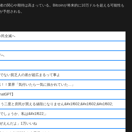
者の関心や期待は高まっている。Bitcoinが将来的に10万ドルを超える可能性も
が予想される。
ホ民全滅へ
げへ
うでない貧乏人の差が超広まるって事よ
落！！業界「気付いたら一気に抜かれていた…」
atGPT】
と庶民が買える値段になりません&#x1f602;&#x1f602;&#x1f602;
ょうか、私は&#x1f622;」
ぜえんだよ」1万いいね