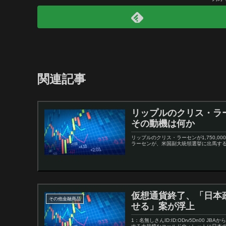
関連記事
リップルのクリス・ラー
その動機は何か
リップルのクリス・ラーセンが1,750,
ラーセンが、米国副大統領選挙に出馬するカマラ
仮想通貨終了、「日本
その他金融商品
せる」案が浮上
1：名無しさんID:ID:ODrv5Dn00 J