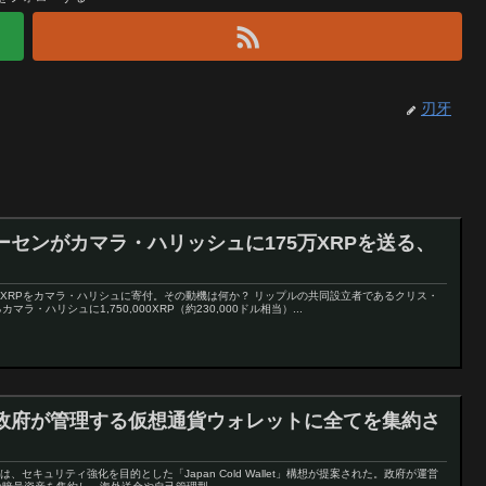
刃牙
センがカマラ・ハリッシュに175万XRPを送る、
000XRPをカマラ・ハリシュに寄付。その動機は何か？ リップルの共同設立者であるクリス・
・ハリシュに1,750,000XRP（約230,000ドル相当）...
政府が管理する仮想通貨ウォレットに全てを集約さ
BAからは、セキュリティ強化を目的とした「Japan Cold Wallet」構想が提案された。政府が運営