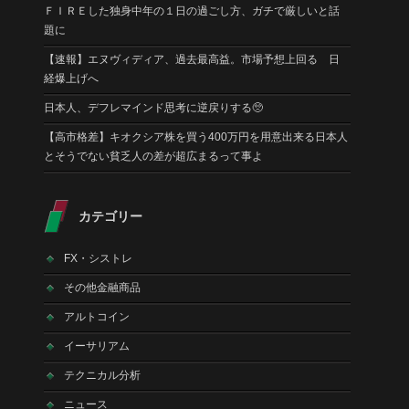
ＦＩＲＥした独身中年の１日の過ごし方、ガチで厳しいと話
題に
【速報】エヌヴィディア、過去最高益。市場予想上回る 日
経爆上げへ
日本人、デフレマインド思考に逆戻りする🥺
【高市格差】キオクシア株を買う400万円を用意出来る日本人
とそうでない貧乏人の差が超広まるって事よ
カテゴリー
FX・シストレ
その他金融商品
アルトコイン
イーサリアム
テクニカル分析
ニュース