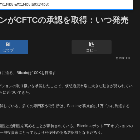
#x1f4b8;&#x1f4b8;
ンがCFTCの承認を取得：いつ発売
はてブ
コピー
2024.11.17
迫る、Bitcoinは100Kを目指す
オプションの取り扱いを承認したことで、仮想通貨市場に大きな動きが見られてい
さらに近づいてきた。
昇している。多くの専門家や取引所は、Bitcoinが将来的に1万ドルに到達する
と透明性を高めることが期待されている。BitcoinスポットETFオプションの
り、一般投資家にとってもより利便性のある選択肢となるだろう。