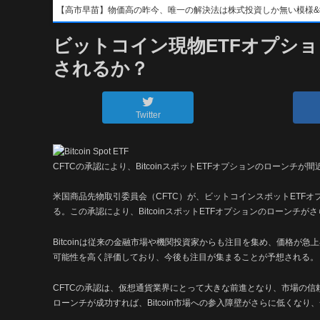
【高市早苗】物価高の昨今、唯一の解決法は株式投資しか無い模様&#x1f4b8;&
ビットコイン現物ETFオプショ
されるか？
Twitter
CFTCの承認により、BitcoinスポットETFオプションのローンチが間近に
米国商品先物取引委員会（CFTC）が、ビットコインスポットETF
る。この承認により、BitcoinスポットETFオプションのローンチが
Bitcoinは従来の金融市場や機関投資家からも注目を集め、価格が急上
可能性を高く評価しており、今後も注目が集まることが予想される。
CFTCの承認は、仮想通貨業界にとって大きな前進となり、市場の信頼性
ローンチが成功すれば、Bitcoin市場への参入障壁がさらに低くな