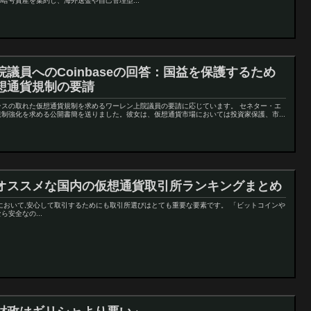
暗号資産を集約し、海外送金や自己管理型...
院議員へのCoinbaseの回答：国益を保護するため
想通貨規制の要請
ンスの取れた仮想通貨規制を求めるワーレン上院議員の要請に応じています。 セネター・エ
制強化を求める公開書簡を送りました。彼女は、仮想通貨市場においては投資家保護、市...
オススメな国内の仮想通貨取引所ランキングまとめ
において,安心して取引するためにも取引所選びはとても重要な要素です。 「ビットコインや
安全なの...