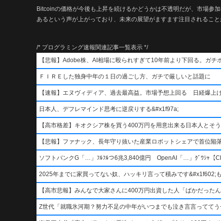
Bitcoinの価格が今後も上昇を続けるかどうかは不透明だが、市場参加
あるという声が上がっており、未来の展望がますます注目されること
/* プログラミング速報関連記事一覧表示 */
【悲報】Adobe株、AI相場に殴られすぎて10年前より下回る。ガチ
ＦＩＲＥした独身中年の１日の過ごし方、ガチで厳しいと話題に
【速報】エヌヴィディア、過去最高益。市場予想上回る 日経爆上
日本人、デフレマインド思考に逆戻りする&#x1f97a;
【高市格差】キオクシア株を買う400万円を用意出来る日本人とそ
【悲報】ファナック、長年守り抜いた産業ロボットシェアで首位陥
ソフトバンクG「…」ﾌﾙﾌﾙつ6兆3,840億円 OpenAI「…」ｸﾞﾜｼｬ【Ch
2025年までに家買ってない奴、ハッキリ言って積みです&#x1f602;もう二度
【高市悲報】みんなで大家さんに400万円出資した人「ばかだったんでし
Z世代「就職氷河期？努力不足の中年がいつまでも泣き言言っててう