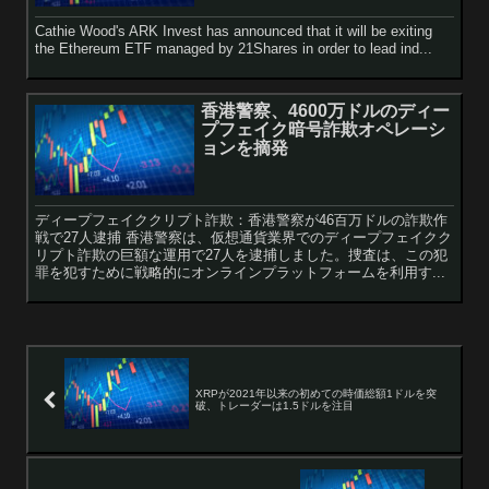
Cathie Wood's ARK Invest has announced that it will be exiting
the Ethereum ETF managed by 21Shares in order to lead ind...
香港警察、4600万ドルのディー
プフェイク暗号詐欺オペレーシ
ョンを摘発
ディープフェイククリプト詐欺：香港警察が46百万ドルの詐欺作
戦で27人逮捕 香港警察は、仮想通貨業界でのディープフェイクク
リプト詐欺の巨額な運用で27人を逮捕しました。捜査は、この犯
罪を犯すために戦略的にオンラインプラットフォームを利用す...
XRPが2021年以来の初めての時価総額1ドルを突
破、トレーダーは1.5ドルを注目