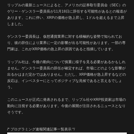
リップルの最新ニュースによると、アメリカの証券取引委員会（SEC）の
ゲリー・ゲンスラー委員長が11月18日に辞任する可能性があるとの報道が
あります。これに伴い、XRPの価格が急上昇し、1ドルを超えるまで上昇
しました。
ゲンスラー委員長は、仮想通貨業界に対する積極的な姿勢で知られてお
り、彼の辞任により業界に一定の影響が出る可能性があります。一部の専
門家は、これがXRP価格の急上昇の原因であると指摘しています。
リップル社は、今後の動向について慎重に様子を見る必要があるかもしれ
ません。ゲンスラー委員長の辞任が確定すれば、市場にどのような影響が
出るかはまだ定かではありません。ただし、XRP価格が急上昇するなどの
反応は、インベスターにとってポジティブな兆候であると言えるでしょ
う。
このニュースが正式に発表されるまで、リップル社やXRP投資家は市場の
動向に注視する必要があります。今後の展開が注目されるニュースとなり
そうです。
/* プログラミング速報関連記事一覧表示 */