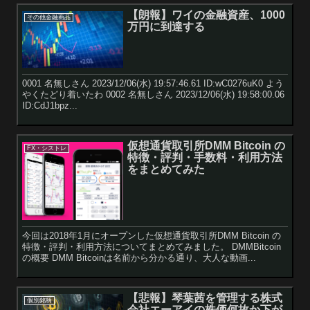
【朗報】ワイの金融資産、1000
その他金融商品
万円に到達する
0001 名無しさん 2023/12/06(水) 19:57:46.61 ID:wC0276uK0 よう
やくたどり着いたわ 0002 名無しさん 2023/12/06(水) 19:58:00.06
ID:CdJ1bpz...
仮想通貨取引所DMM Bitcoin の
FX・シストレ
特徴・評判・手数料・利用方法
をまとめてみた
今回は2018年1月にオープンした仮想通貨取引所DMM Bitcoin の
特徴・評判・利用方法についてまとめてみました。 DMMBitcoin
の概要 DMM Bitcoinは名前から分かる通り、大人な動画...
【悲報】琴葉茜を管理する株式
個別銘柄
会社エーアイの株価何故か下が