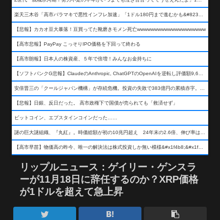
楽天三木谷「高市バラマキで悪性インフレ加速」「1ドル180円まで進むかも&#8230;もう看過できない」
【悲報】カカオ豆大暴落！豆買ってた靴磨きモメン死亡wwwwwwwwwwwwwwwwwwww
【高市悲報】PayPay こっそりIPO価格を下回って終わる
【高市朗報】日本人の株資産、５年で倍増！みんなお金持ちに
【ソフトバンクG悲報】ClaudeのAnthropic, ChatGPTのOpenAIを逆転し評価額9,650億ドル (約154兆円) の世界一価値あるAI企業に……
安倍晋三の「クールジャパン機構」が存続危機。投資の失敗で383億円の累積赤字。2025年度決算も大赤字の可能性。責任の所在はウヤムヤ
【悲報】日銀、反日だった。 高市政権下で国債が売られても「救済せず」
ビットコイン、エプスタインコインだった……
謎の巨大謎組織、『丸紅』。時価総額が初の10兆円超え 24年末の2.6倍、伸び率は謎組織首位
【高市早苗】物価高の昨今、唯一の解決法は株式投資しか無い模様&#x1f4b8;&#x1f4b8;&#x1f4b8;
リップルニュース：ゲイリー・ゲンスラ
ーが11月18日に辞任するのか？XRP価格
が1ドルを超えて急上昇