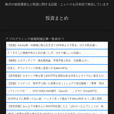
株式や仮想通貨など投資に関する話題・ニュースを日本語で発信しています
投資まとめ
/* プログラミング速報関連記事一覧表示 */
【悲報】Adobe株、AI相場に殴られすぎて10年前より下回る。ガチホ民全滅へ
ＦＩＲＥした独身中年の１日の過ごし方、ガチで厳しいと話題に
【速報】エヌヴィディア、過去最高益。市場予想上回る 日経爆上げへ
日本人、デフレマインド思考に逆戻りする&#x1f97a;
【高市格差】キオクシア株を買う400万円を用意出来る日本人とそうでない貧乏人の差が超広まるって事よ
【悲報】ファナック、長年守り抜いた産業ロボットシェアで首位陥落！！業界「気付いたら一気に抜かれていた…」
ソフトバンクG「…」ﾌﾙﾌﾙつ6兆3,840億円 OpenAI「…」ｸﾞﾜｼｬ【ChatGPT】
2025年までに家買ってない奴、ハッキリ言って積みです&#x1f602;もう二度と庶民が買える値段になりません&#x1f602;&#x1f602;&#x1f602;
【高市悲報】みんなで大家さんに400万円出資した人「ばかだったんでしょうか、私は&#x1f622;」
Z世代「就職氷河期？努力不足の中年がいつまでも泣き言言っててうぜえんだよ」1万いいね