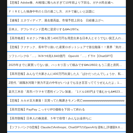
【悲報】Adobe株、AI相場に殴られすぎて10年前より下回る。ガチホ民全滅へ
ＦＩＲＥした独身中年の１日の過ごし方、ガチで厳しいと話題に
【速報】エヌヴィディア、過去最高益。市場予想上回る 日経爆上げへ
日本人、デフレマインド思考に逆戻りする&#x1f97a;
【高市格差】キオクシア株を買う400万円を用意出来る日本人とそうでない貧乏人の差が超広まるって事よ
【悲報】ファナック、長年守り抜いた産業ロボットシェアで首位陥落！！業界「気付いたら一気に抜かれていた…」
ソフトバンクG「…」ﾌﾙﾌﾙつ6兆3,840億円 OpenAI「…」ｸﾞﾜｼｬ【ChatGPT】
2025年までに家買ってない奴、ハッキリ言って積みです&#x1f602;もう二度と庶民が買える値段になりません&#x1f602;&#x1f602;&#x1f602;
【高市悲報】みんなで大家さんに400万円出資した人「ばかだったんでしょうか、私は&#x1f622;」
Z世代「就職氷河期？努力不足の中年がいつまでも泣き言言っててうぜえんだよ」1万いいね
楽天三木谷「高市バラマキで悪性インフレ加速」「1ドル180円まで進むかも&#8230;もう看過できない」
【悲報】カカオ豆大暴落！豆買ってた靴磨きモメン死亡wwwwwwwwwwwwwwwwwwww
【高市悲報】PayPay こっそりIPO価格を下回って終わる
【高市朗報】日本人の株資産、５年で倍増！みんなお金持ちに
【ソフトバンクG悲報】ClaudeのAnthropic, ChatGPTのOpenAIを逆転し評価額9,650億ドル (約154兆円) の世界一価値あるAI企業に……