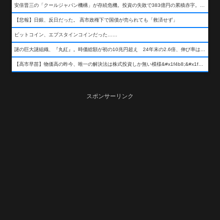
安倍晋三の「クールジャパン機構」が存続危機。投資の失敗で383億円の累積赤字。2025年度決算も大赤字の可能性。責任の所在はウヤムヤ
【悲報】日銀、反日だった。 高市政権下で国債が売られても「救済せず」
ビットコイン、エプスタインコインだった……
謎の巨大謎組織、『丸紅』。時価総額が初の10兆円超え 24年末の2.6倍、伸び率は謎組織首位
【高市早苗】物価高の昨今、唯一の解決法は株式投資しか無い模様&#x1f4b8;&#x1f4b8;&#x1f4b8;
スポンサーリンク