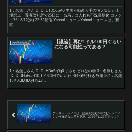
1：名無しさんID:ID:rET3OcbA0 中国不動産大手の恒大集団が上
場廃止 香港取引所で25日に 当局テコ入れも不況長期化 コメン
ト7件 8/12(火) 22:52配信 Yahoo!ニュースYahoo!ニュースは、新
聞...
【議論】再び1ドル100円ぐらい
その他金融商品
になる可能性ってある？
1：名無しさんID:ID:IHDaSq9g0 まさかゼロなの🥺 3：名無しさん
ID:ID:DHuF/aH10 1ドル1円でいいわ 海外旅行行き放題 304：名無
しさんID:ID:yHNZv...
アーサー・ヘイズは、経済の変化の中でビットコイ
ンの潜在的な上昇を予測、2025年に25万ドルに？