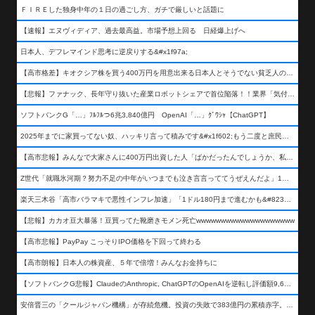
ＦＩＲＥした独身中年の１日の過ごし方、ガチで厳しいと話題に
【速報】エヌヴィディア、過去最高益。市場予想上回る 日経爆上げへ
日本人、デフレマインド思考に逆戻りする&#x1f97a;
【高市格差】キオクシア株を買う400万円を用意出来る日本人とそうでない貧乏人の差が超広まるって事よ
【悲報】ファナック、長年守り抜いた産業ロボットシェアで首位陥落！！業界「気付いたら一気に抜かれていた…」
ソフトバンクG「…」ﾌﾙﾌﾙつ6兆3,840億円 OpenAI「…」ｸﾞﾜｼｬ【ChatGPT】
2025年までに家買ってない奴、ハッキリ言って積みです&#x1f602;もう二度と庶民が買える値段になりません&#x1f602;&#x1f602;&#x1f602;
【高市悲報】みんなで大家さんに400万円出資した人「ばかだったんでしょうか、私は&#x1f622;」
Z世代「就職氷河期？努力不足の中年がいつまでも泣き言言っててうぜえんだよ」1万いいね
楽天三木谷「高市バラマキで悪性インフレ加速」「1ドル180円まで進むかも&#8230;もう看過できない」
【悲報】カカオ豆大暴落！豆買ってた靴磨きモメン死亡wwwwwwwwwwwwwwwwwwww
【高市悲報】PayPay こっそりIPO価格を下回って終わる
【高市朗報】日本人の株資産、５年で倍増！みんなお金持ちに
【ソフトバンクG悲報】ClaudeのAnthropic, ChatGPTのOpenAIを逆転し評価額9,650億ドル (約154兆円) の世界一価値あるAI企業に……
安倍晋三の「クールジャパン機構」が存続危機。投資の失敗で383億円の累積赤字。2025年度決算も大赤字の可能性。責任の所在はウヤムヤ