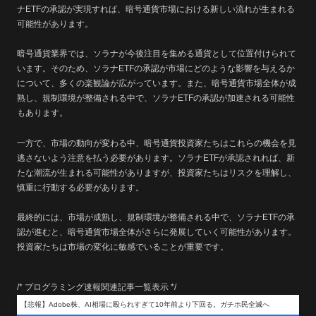
ナETFの承認が実現すれば、暗号通貨市場における新しい流れが生まれる
可能性があります。
暗号通貨業界では、ソラナが今後注目を集める通貨として位置付けられて
います。そのため、ソラナETFの承認が市場にどのような影響を与えるか
について、多くの楽観論が広がっています。また、暗号通貨市場全体が成
熟し、規制環境が整備される中で、ソラナETFの承認が加速される可能性
もあります。
一方で、市場の動向が変わる中、暗号通貨投資家たちはこれらの機会を見
逃さないよう注意を払う必要があります。ソラナETFが承認されれば、新
たな潮流が生まれる可能性がありますが、投資家たちはリスクを理解し、
慎重に行動する必要があります。
最終的には、市場が成熟し、規制環境が整備される中で、ソラナETFの承
認が進むと、暗号通貨市場全体がさらに発展していく可能性があります。
投資家たちは市場の変化に敏感でいることが重要です。
/* プログラミング速報関連記事一覧表示 */
【悲報】Adobe株、AI相場に殴られすぎて10年前より下回る。ガチホ民全滅へ