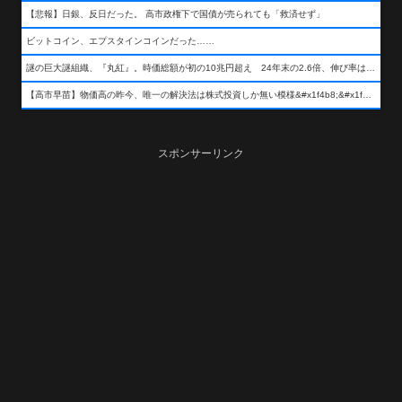
【悲報】日銀、反日だった。 高市政権下で国債が売られても「救済せず」
ビットコイン、エプスタインコインだった……
謎の巨大謎組織、『丸紅』。時価総額が初の10兆円超え 24年末の2.6倍、伸び率は謎組織首位
【高市早苗】物価高の昨今、唯一の解決法は株式投資しか無い模様&#x1f4b8;&#x1f4b8;&#x1f4b8;
スポンサーリンク