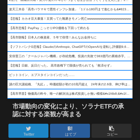
楽天三木谷「高市バラマキで悪性インフレ加速」「1ドル180円まで進むかも&#8230;もう看過できない」
【悲報】カカオ豆大暴落！豆買ってた靴磨きモメン死亡wwwwwwwwwwwwwwwwwwww
【高市悲報】PayPay こっそりIPO価格を下回って終わる
【高市朗報】日本人の株資産、５年で倍増！みんなお金持ちに
【ソフトバンクG悲報】ClaudeのAnthropic, ChatGPTのOpenAIを逆転し評価額9,650億ドル (約154兆円) の世界一価値あるAI企業に……
安倍晋三の「クールジャパン機構」が存続危機。投資の失敗で383億円の累積赤字。2025年度決算も大赤字の可能性。責任の所在はウヤムヤ
【悲報】日銀、反日だった。 高市政権下で国債が売られても「救済せず」
ビットコイン、エプスタインコインだった……
謎の巨大謎組織、『丸紅』。時価総額が初の10兆円超え 24年末の2.6倍、伸び率は謎組織首位
【高市早苗】物価高の昨今、唯一の解決法は株式投資しか無い模様&#x1f4b8;&#x1f4b8;&#x1f4b8;
市場動向の変化により、ソラナETFの承
認に対する楽観が高まる
Twitter
はてブ
コピー