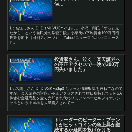
候…
1：名無しさんID:ID:zMHVUCmkr あっ… 小沢一郎氏「ずっと先
だから…という自民党の常套手段」小泉氏の平均賃金100万円増
政策を斬る（日刊スポーツ） – Yahoo!ニュース Yahoo!ニュース
Y...
投資家さん、泣く「楽天証券へ
その他金融商品
の不正アクセスで一晩で300万
円失いました」
1：名無しさんID:ID:VSKFe3qi0 ちょっと情報収集を兼ねてなので
すが、楽天証券の講座が不正アクセスされて昨日所持してるNISA
枠含む金融商品を全て売却され代わりにアンバーヒルフィナンシ
ャルという中国株を大量購入されて一...
トレーダーのピーター・ブラン
トがビットコインの急上昇が継
続するか疑問を投げかける