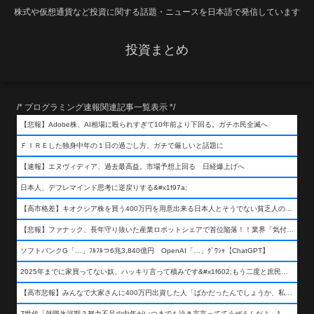
株式や仮想通貨など投資に関する話題・ニュースを日本語で発信しています
投資まとめ
/* プログラミング速報関連記事一覧表示 */
【悲報】Adobe株、AI相場に殴られすぎて10年前より下回る。ガチホ民全滅へ
ＦＩＲＥした独身中年の１日の過ごし方、ガチで厳しいと話題に
【速報】エヌヴィディア、過去最高益。市場予想上回る 日経爆上げへ
日本人、デフレマインド思考に逆戻りする&#x1f97a;
【高市格差】キオクシア株を買う400万円を用意出来る日本人とそうでない貧乏人の差が超広まるって事よ
【悲報】ファナック、長年守り抜いた産業ロボットシェアで首位陥落！！業界「気付いたら一気に抜かれていた…」
ソフトバンクG「…」ﾌﾙﾌﾙつ6兆3,840億円 OpenAI「…」ｸﾞﾜｼｬ【ChatGPT】
2025年までに家買ってない奴、ハッキリ言って積みです&#x1f602;もう二度と庶民が買える値段になりません&#x1f602;&#x1f602;&#x1f602;
【高市悲報】みんなで大家さんに400万円出資した人「ばかだったんでしょうか、私は&#x1f622;」
Z世代「就職氷河期？努力不足の中年がいつまでも泣き言言っててうぜえんだよ」1万いいね