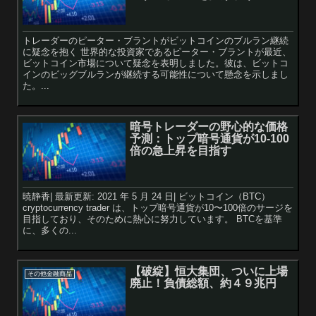
トレーダーのピーター・ブラントがビットコインのブルラン継続
に疑念を抱く 世界的な投資家であるピーター・ブラントが最近、
ビットコイン市場について疑念を表明しました。彼は、ビットコ
インのビッグブルランが継続する可能性について懸念を示しまし
た。...
暗号トレーダーの野心的な価格
予測：トップ暗号通貨が10-100
倍の急上昇を目指す
暁静香| 最新更新: 2021 年 5 月 24 日| ビットコイン（BTC）
cryptocurrency trader は、トップ暗号通貨が10〜100倍のサージを
目指しており、そのために熱心に努力しています。 BTCを基準
に、多くの...
【破綻】恒大集団、ついに上場
その他金融商品
廃止！負債総額、約４９兆円