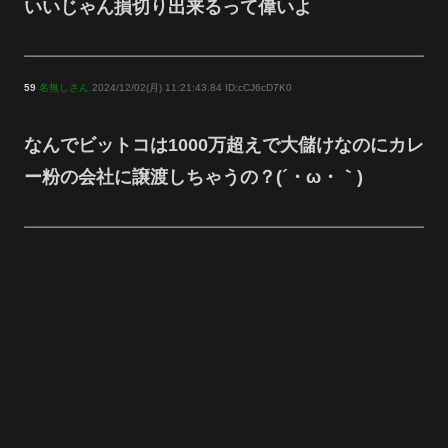
いいじゃん損切り出来るって偉いよ
59
名無しさん
2024/12/02(月) 11:21:43.84 ID:cCJ6cD7K0
なんでビットコは1000万超えで大儲けなのにカレ
ー粉の会社に譲渡しちゃうの？(´・ω・｀)