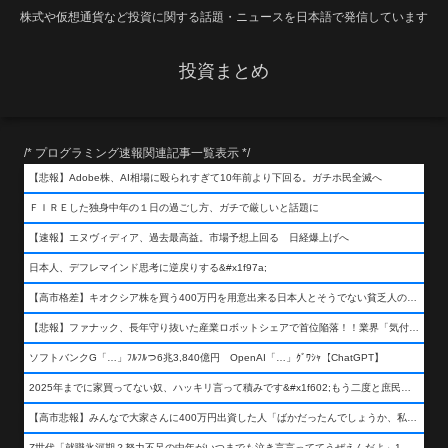
株式や仮想通貨など投資に関する話題・ニュースを日本語で発信しています
投資まとめ
/* プログラミング速報関連記事一覧表示 */
【悲報】Adobe株、AI相場に殴られすぎて10年前より下回る。ガチホ民全滅へ
ＦＩＲＥした独身中年の１日の過ごし方、ガチで厳しいと話題に
【速報】エヌヴィディア、過去最高益。市場予想上回る 日経爆上げへ
日本人、デフレマインド思考に逆戻りする&#x1f97a;
【高市格差】キオクシア株を買う400万円を用意出来る日本人とそうでない貧乏人の差が超広まるって事よ
【悲報】ファナック、長年守り抜いた産業ロボットシェアで首位陥落！！業界「気付いたら一気に抜かれていた…」
ソフトバンクG「…」ﾌﾙﾌﾙつ6兆3,840億円 OpenAI「…」ｸﾞﾜｼｬ【ChatGPT】
2025年までに家買ってない奴、ハッキリ言って積みです&#x1f602;もう二度と庶民が買える値段になりません&#x1f602;&#x1f602;&#x1f602;
【高市悲報】みんなで大家さんに400万円出資した人「ばかだったんでしょうか、私は&#x1f622;」
Z世代「就職氷河期？努力不足の中年がいつまでも泣き言言っててうぜえんだよ」1万いいね