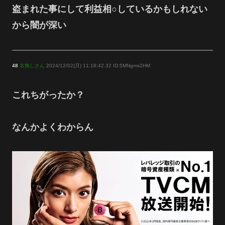
盗まれた事にして利益相○しているかもしれない
から闇が深い
48
名無しさん
2024/12/02(月) 11:18:42.32 ID:5MNgms2HM
これちがったか？
なんかよくわからん