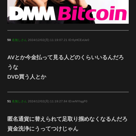
50
名無しさん
2024/12/02(月) 11:19:07.21 ID:6yHCExUe0
AVとか今金払って見る人どのくらいいるんだろ
うな
DVD買う人とか
51
名無しさん
2024/12/02(月) 11:19:27.84 ID:reNYIqgF0
匿名通貨に替えられて足取り掴めなくなるんだろ
資金洗浄にうってつけじゃん