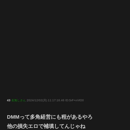
43
名無しさん
2024/12/02(月) 11:17:16.46 ID:SrF+nVlO0
DMMって多角経営にも程があるやろ
他の損失エロで補填してんじゃね