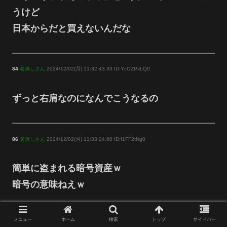
うけど
日本からだと買えないんだな
84
名無しさん
2024/12/02(月) 11:32:43.33 ID:YcOZPxLQ0
ずっと右肩なのになんでこうなるの
86
名無しさん
2024/12/02(月) 11:33:24.60 ID:f1FF2tNg0
簡単に盗まれる暗号資産ｗ
暗号の意味ねえｗ
メニュー
ホーム
検索
トップ
サイドバー
87
名無しさん
2024/12/02(月) 11:33:56.08 ID:18ympbSa0