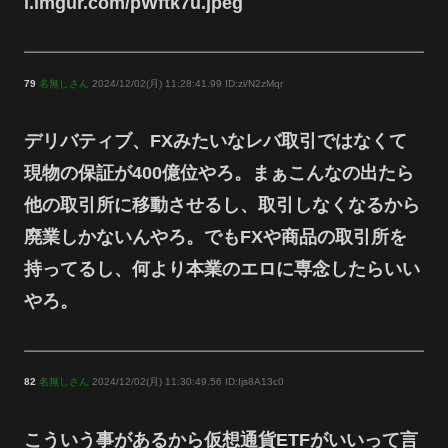
i.imgur.com/pWftk7u.jpeg
79
名無しさん
2024/12/02(月) 11:28:41.99 ID:zi/N2zMqr
デリバティブ、FXみたいなレバ取引ではなくて
現物の保証が400億位やろ。まぁこんなの出たら
他の取引所に移動させるし、取引しなくなるから
廃業しかないんやろ。でもFXや商品の取引所を
持ってるし、何より本業のエロに専念したらいい
やろ。
82
名無しさん
2024/12/02(月) 11:30:49.56 ID:Ijs8A13c0
こういう事があるから仮想通貨ETFがいいって言