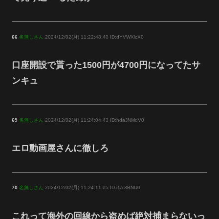
66
名無しさん
2024/12/02(月) 11:22:48.40 ID:dYVWXlcX0
口座開設で貰った1500円が4700円になってたサ
ンキュ
69
名無しさん
2024/12/02(月) 11:24:04.43 ID:hdaJNMdV0
エロ動画屋さんに徹しろ
70
名無しさん
2024/12/02(月) 11:24:11.05 ID:i1/c8BNU0
これって海外の回線から盗めば絶対捕まらないっ