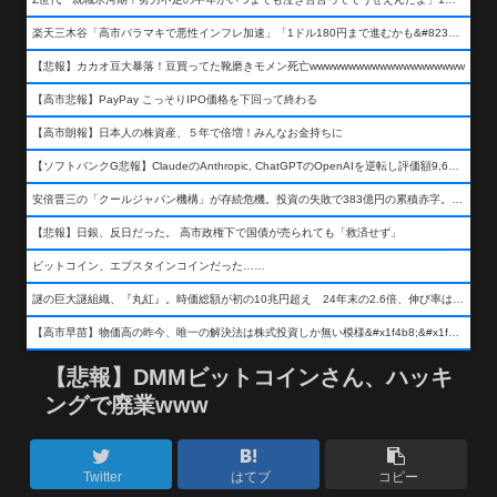
楽天三木谷「高市バラマキで悪性インフレ加速」「1ドル180円まで進むかも&#8230;もう看過できない」
【悲報】カカオ豆大暴落！豆買ってた靴磨きモメン死亡wwwwwwwwwwwwwwwwwwww
【高市悲報】PayPay こっそりIPO価格を下回って終わる
【高市朗報】日本人の株資産、５年で倍増！みんなお金持ちに
【ソフトバンクG悲報】ClaudeのAnthropic, ChatGPTのOpenAIを逆転し評価額9,650億ドル (約154兆円) の世界一価値あるAI企業に……
安倍晋三の「クールジャパン機構」が存続危機。投資の失敗で383億円の累積赤字。2025年度決算も大赤字の可能性。責任の所在はウヤムヤ
【悲報】日銀、反日だった。 高市政権下で国債が売られても「救済せず」
ビットコイン、エプスタインコインだった……
謎の巨大謎組織、『丸紅』。時価総額が初の10兆円超え 24年末の2.6倍、伸び率は謎組織首位
【高市早苗】物価高の昨今、唯一の解決法は株式投資しか無い模様&#x1f4b8;&#x1f4b8;&#x1f4b8;
【悲報】DMMビットコインさん、ハッキ
ングで廃業www
Twitter
はてブ
コピー