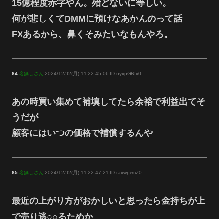
15億程度赤字やん。殆どないに等しい。
何が悲しくてDMMに預けなあかんのって話
FXあるから、鼻くそみたいなもんやろ。
64
名無しさん
2024/12/02(月) 11:22:45.06 ID:uyxpGRIx0
あの時買い集めて補填してたら余裕で利益出てそ
うだが
顧客にはいつの価格で補償するんや
65
名無しさん
2024/12/02(月) 11:22:47.21 ID:raxwpvmZ0
最近の上がり方がおかしいと思ったら金持ちが上
で売り逃○○るためか