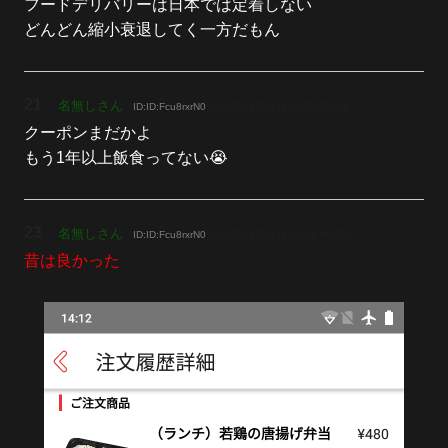
フードデリバリーは日本では定着しない
どんどん縮小衰退してく一方だもん
21
：
名無しさん
[2025/10/19(日) 01:59:42.24]
ID:ID:Fcu8rxrN0
クーポンまだかよ
もう1年以上飯食ってない😭
23
：
名無しさん
[2025/10/19(日) 02:01:44.45]
ID:ID:Fcu8rxrN0
昔は良かった