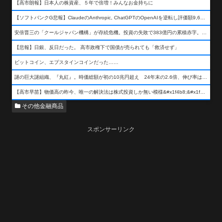
【高市朗報】日本人の株資産、５年で倍増！みんなお金持ちに
【ソフトバンクG悲報】ClaudeのAnthropic, ChatGPTのOpenAIを逆転し評価額9,650億ドル (約154兆円) の世界一価値あるAI企業に……
安倍晋三の「クールジャパン機構」が存続危機。投資の失敗で383億円の累積赤字。2025年度決算も大赤字の可能性。責任の所在はウヤムヤ
【悲報】日銀、反日だった。 高市政権下で国債が売られても「救済せず」
ビットコイン、エプスタインコインだった……
謎の巨大謎組織、『丸紅』。時価総額が初の10兆円超え 24年末の2.6倍、伸び率は謎組織首位
【高市早苗】物価高の昨今、唯一の解決法は株式投資しか無い模様&#x1f4b8;&#x1f4b8;&#x1f4b8;
その他金融商品
スポンサーリンク