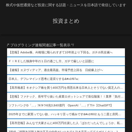
株式や仮想通貨など投資に関する話題・ニュースを日本語で発信しています
投資まとめ
/* プログラミング速報関連記事一覧表示 */
【悲報】Adobe株、AI相場に殴られすぎて10年前より下回る。ガチホ民全滅へ
ＦＩＲＥした独身中年の１日の過ごし方、ガチで厳しいと話題に
【速報】エヌヴィディア、過去最高益。市場予想上回る 日経爆上げへ
日本人、デフレマインド思考に逆戻りする&#x1f97a;
【高市格差】キオクシア株を買う400万円を用意出来る日本人とそうでない貧乏人の差が超広まるって事よ
【悲報】ファナック、長年守り抜いた産業ロボットシェアで首位陥落！！業界「気付いたら一気に抜かれていた…」
ソフトバンクG「…」ﾌﾙﾌﾙつ6兆3,840億円 OpenAI「…」ｸﾞﾜｼｬ【ChatGPT】
2025年までに家買ってない奴、ハッキリ言って積みです&#x1f602;もう二度と庶民が買える値段になりません&#x1f602;&#x1f602;&#x1f602;
【高市悲報】みんなで大家さんに400万円出資した人「ばかだったんでしょうか、私は&#x1f622;」
Z世代「就職氷河期？努力不足の中年がいつまでも泣き言言っててうぜえんだよ」1万いいね