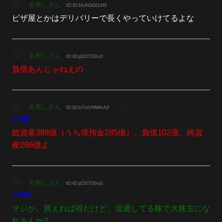
30
：
名無しさん
[2025/10/19(日) 02:31:25.26]
ID:ID:NUN3DG3f0
ピザ屋とかはデリバリーで長くやっていけてるよな
32
：
名無しさん
[2025/10/19(日) 02:44:28.23]
ID:ID:jtD37D0u0
負債あんじゃねえの
34
：
名無しさん
[2025/10/19(日) 02:52:21.89]
ID:ID:k7mVMWnA0
>>32
総資産388億（うち現預金285億）、負債102億、純資
産286億よ
35
：
名無しさん
[2025/10/19(日) 03:07:02.99]
ID:ID:jtD37D0u0
>>34
マジか。買えれば得だけど、流通してる株で大株主にな
れるんか?