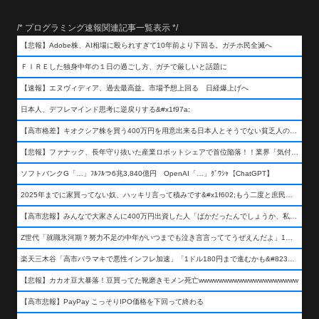
/* プログラミング速報関連記事一覧表示 */
【悲報】Adobe株、AI相場に殴られすぎて10年前より下回る。ガチホ民全滅へ
ＦＩＲＥした独身中年の１日の過ごし方、ガチで厳しいと話題に
【速報】エヌヴィディア、過去最高益。市場予想上回る 日経爆上げへ
日本人、デフレマインド思考に逆戻りする&#x1f97a;
【高市格差】キオクシア株を買う400万円を用意出来る日本人とそうでない貧乏人の差が超広まるって事よ
【悲報】ファナック、長年守り抜いた産業ロボットシェアで首位陥落！！業界「気付いたら一気に抜かれていた…」
ソフトバンクG「…」ﾌﾙﾌﾙつ6兆3,840億円 OpenAI「…」ｸﾞﾜｼｬ【ChatGPT】
2025年までに家買ってない奴、ハッキリ言って積みです&#x1f602;もう二度と庶民が買える値段になりません&#x1f602;&#x1f602;&#x1f602;
【高市悲報】みんなで大家さんに400万円出資した人「ばかだったんでしょうか、私は&#x1f622;」
Z世代「就職氷河期？努力不足の中年がいつまでも泣き言言っててうぜえんだよ」1万いいね
楽天三木谷「高市バラマキで悪性インフレ加速」「1ドル180円まで進むかも&#8230;もう看過できない」
【悲報】カカオ豆大暴落！豆買ってた靴磨きモメン死亡wwwwwwwwwwwwwwwwwwww
【高市悲報】PayPay こっそりIPO価格を下回って終わる