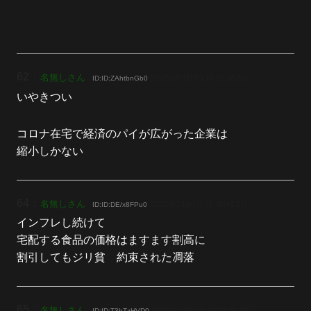
62
：
名無しさん
[2025/10/19(日) 15:25:32.39]
ID:ID:ZAhtbnGb0
いやきつい
コロナ在宅で経済のパイが広がった企業は
縮小しかない
64
：
名無しさん
[2025/10/19(日) 15:35:41.07]
ID:ID:DE/x8FPu0
インフレし続けて
宅配する食品の価格はますます割高に
割引してもジリ貧 約束された凋落
65
：
名無しさん
[2025/10/19(日) 16:32:29.45]
ID:ID:T3hTzHVD0