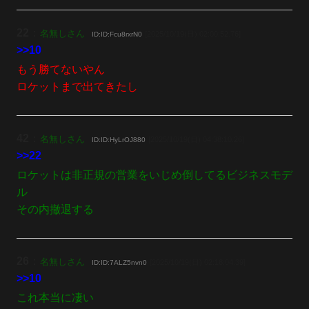
22
：
名無しさん
[2025/10/19(日) 02:00:52.76]
ID:ID:Fcu8rxrN0
>>10
もう勝てないやん
ロケットまで出てきたし
42
：
名無しさん
[2025/10/19(日) 04:38:10.26]
ID:ID:HyLrOJ880
>>22
ロケットは非正規の営業をいじめ倒してるビジネスモデ
ル
その内撤退する
26
：
名無しさん
[2025/10/19(日) 02:18:04.39]
ID:ID:7ALZ5nvn0
>>10
これ本当に凄い