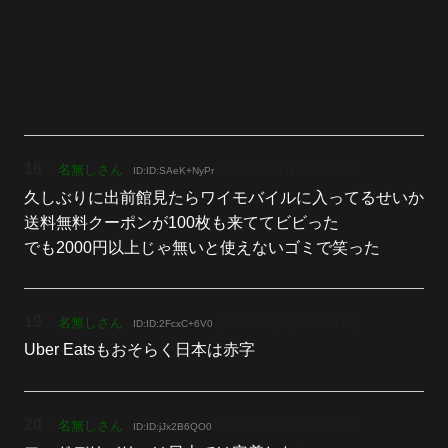
18
：
名無しさん
[2025/10/19(日) 01:49:38.22]
ID:ID:SAeK+NyPr
久しぶりに出前館見たらワイモバイルに入ってるせいか
送料無料クーポンが100枚も来ててビビった
でも2000円以上じゃ無いと使えないゴミで笑った
19
：
名無しさん
[2025/10/19(日) 01:51:19.67]
ID:ID:2FcxC+6V0
Uber Eatsもおそらく日本は赤字
20
：
名無しさん
[2025/10/19(日) 01:58:00.99]
ID:ID:jJx2B6QO0