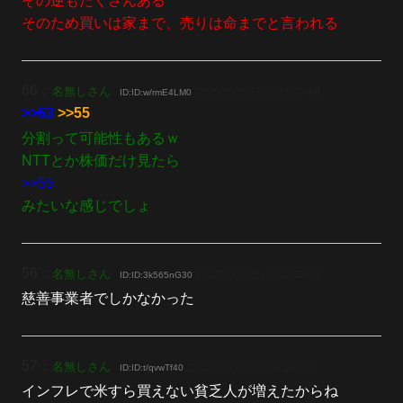
その逆もたくさんある
そのため買いは家まで、売りは命までと言われる
66
：
名無しさん
[2025/10/19(日) 16:55:46.44]
ID:ID:w/rmE4LM0
>>63
>>55
分割って可能性もあるｗ
NTTとか株価だけ見たら
>>55
みたいな感じでしょ
56
：
名無しさん
[2025/10/19(日) 09:22:32.43]
ID:ID:3k565nG30
慈善事業者でしかなかった
57
：
名無しさん
[2025/10/19(日) 09:27:22.85]
ID:ID:t/qvwTf40
インフレで米すら買えない貧乏人が増えたからね