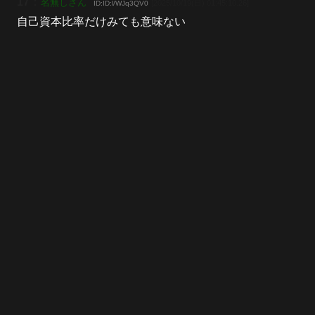
17
：
名無しさん
[2025/10/19(日) 01:45:10.26]
ID:ID:l/WJq3QV0
自己資本比率だけみても意味ない