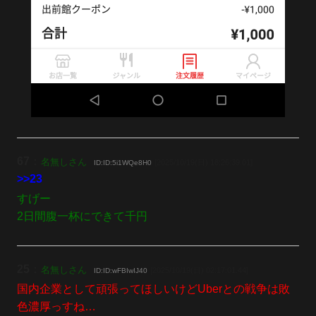
67
：
名無しさん
[2025/10/19(日) 18:26:39.01]
ID:ID:5i1WQe8H0
>>23
すげー
2日間腹一杯にできて千円
25
：
名無しさん
[2025/10/19(日) 02:17:01.44]
ID:ID:wFBIwIJ40
国内企業として頑張ってほしいけどUberとの戦争は敗
色濃厚っすね…