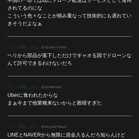
中国の一部では既にドローン配達はサービスとして運用
されてるのにな
こういう色々なことが積み重なって技術的にも遅れてい
きそうだよなぁ
49
：
名無しさん
[2025/10/19(日) 07:18:47.51]
ID:ID:U6r+YVvP0
ヘリから部品が落下しただけでギャオる国でドローンな
んて許可できるわけないだろ
52
：
名無しさん
[2025/10/19(日) 07:33:25.77]
ID:ID:fBki/vfs0
Uberに食われたからな
まぁ今まで他業種来ないからと殿様すぎた
53
：
名無しさん
[2025/10/19(日) 07:42:39.66]
ID:ID:g/JGYD9a0
LINEとNAVERから無限に資金入るんだろ知らんけど