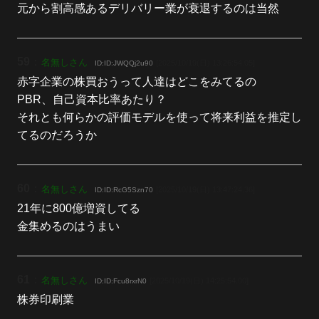
元から割高感あるデリバリー業が衰退するのは当然
59
：
名無しさん
[2025/10/19(日) 13:26:54.05]
ID:ID:JWQQj2u90
赤字企業の株買おうって人達はどこをみてるの
PBR、自己資本比率あたり？
それとも何らかの評価モデルを使って将来利益を推定し
てるのだろうか
60
：
名無しさん
[2025/10/19(日) 13:47:24.36]
ID:ID:RcG5Szn70
21年に800億増資してる
金集めるのはうまい
61
：
名無しさん
[2025/10/19(日) 14:25:54.00]
ID:ID:Fcu8rxrN0
株券印刷業