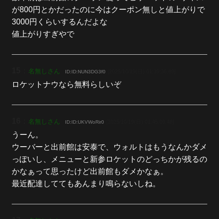
が800円とかだったのに今はクーポン無しと値上がりで
3000円くらいするんだよな
値上がりすぎやで
15
：
名無しさん
[2025/10/19(日) 01:39:36.89]
ID:ID:NUN3DG3f0
ロケットナウなら無料らしいぞ
16
：
名無しさん
[2025/10/19(日) 01:45:09.48]
ID:ID:UKVWoRir0
うーん。
ウーバーと出前館は安泰で、ウォルトはもうなんかダメ
っぽいし、メニューと新参ロケットのどっちかが残るの
かなぁって思ったけど出前館もダメかなぁ。
最近配達しててもあんまり鳴らないしね。