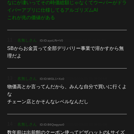
なにが凄いってその時価総額じゃなくてウーバーがドラ
イバーアプリに仕様してるアルゴリズムAI
これが兆の価値がある
11
：
名無しさん
[2025/10/19(日) 01:36:30.40]
ID:ID:ayoLRr+V0
SBからお金貰って全部デリバリー事業で溶かすから無
理だよ
13
：
名無しさん
[2025/10/19(日) 01:39:04.69]
ID:ID:M/GL1+Xo0
物価高とか言ってんだから、みんな自分で買いに行くよ
な
チェーン店とかそんなレベルなんだし
14
：
名無しさん
[2025/10/19(日) 01:39:25.69]
ID:ID:B6Qwgyso0
数年前は出前館のクーポン使ってピザハットのLサイズ