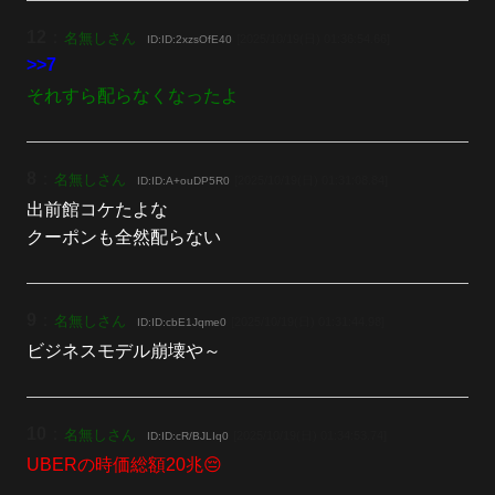
12
：
名無しさん
[2025/10/19(日) 01:36:54.66]
ID:ID:2xzsOfE40
>>7
それすら配らなくなったよ
8
：
名無しさん
[2025/10/19(日) 01:31:08.84]
ID:ID:A+ouDP5R0
出前館コケたよな
クーポンも全然配らない
9
：
名無しさん
[2025/10/19(日) 01:31:44.98]
ID:ID:cbE1Jqme0
ビジネスモデル崩壊や～
10
：
名無しさん
[2025/10/19(日) 01:34:53.74]
ID:ID:cR/BJLIq0
UBERの時価総額20兆😔