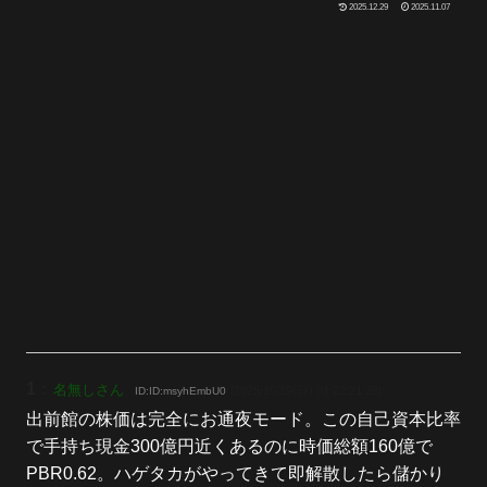
2025.12.29
2025.11.07
1
：
名無しさん
[2025/10/19(日) 01:22:21.28]
ID:ID:msyhEmbU0
出前館の株価は完全にお通夜モード。この自己資本比率
で手持ち現金300億円近くあるのに時価総額160億で
PBR0.62。ハゲタカがやってきて即解散したら儲かり