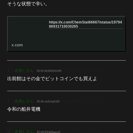
そうな状態で辛い。
https://x.com/ChemStat66667/status/19794
86931710030265
x.com
2
：
名無しさん
[2025/10/19(日) 01:24:07.72]
ID:ID:NUN3DG3f0
出前館はその金でビットコインでも買えよ
3
：
名無しさん
[2025/10/19(日) 01:24:16.81]
ID:ID:ukS2qKiZ0
令和の船井電機
4
：
名無しさん
[2025/10/19(日) 01:25:42.31]
ID:ID:EP4DIwyv0