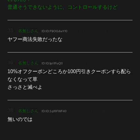
普通そうできないように、コントロールするけど
33
：
名無しさん
[2025/10/19(日) 02:47:06.80]
ID:ID:F9OG4wYf0
ヤフー商法失敗だったな
36
：
名無しさん
[2025/10/19(日) 03:10:00.76]
ID:ID:lp//lFuQ0
10%オフクーポンどころか100円引きクーポンすら配ら
なくなって草
さっさと滅べよ
38
：
名無しさん
[2025/10/19(日) 03:38:11.05]
ID:ID:1qf6FWF40
無いのでは