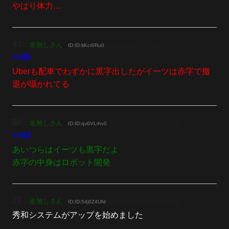
やはり体力…
43
：
名無しさん
[2025/10/19(日) 06:43:15.06]
ID:ID:ltKcr0Ru0
>>25
Uberも配車でわずかに黒字出したがイーツは赤字で撤
退が囁かれてる
50
：
名無しさん
[2025/10/19(日) 07:32:12.43]
ID:ID:qv0VLrhv0
>>43
あいつらはイーツも黒字だよ
赤字の中身はロボット開発
27
：
名無しさん
[2025/10/19(日) 02:19:01.86]
ID:ID:54j0Z4Ufd
秀和システムがアップを始めました