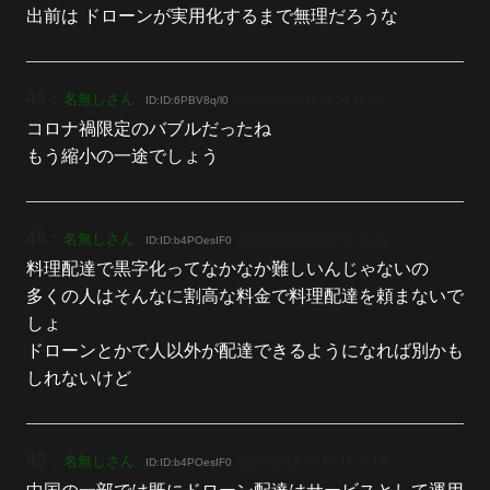
出前は ドローンが実用化するまで無理だろうな
45
：
名無しさん
[2025/10/19(日) 06:54:51.97]
ID:ID:6PBV8q/l0
コロナ禍限定のバブルだったね
もう縮小の一途でしょう
46
：
名無しさん
[2025/10/19(日) 06:55:09.26]
ID:ID:b4POesIF0
料理配達で黒字化ってなかなか難しいんじゃないの
多くの人はそんなに割高な料金で料理配達を頼まないで
しょ
ドローンとかで人以外が配達できるようになれば別かも
しれないけど
48
：
名無しさん
[2025/10/19(日) 07:18:34.17]
ID:ID:b4POesIF0