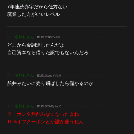
7年連続赤字だから仕方ない
廃業した方がいいレベル
5
：
名無しさん
[2025/10/19(日) 01:27:18.89]
ID:ID:G3Kt7wlF0
どこから金調達したんだよ
自己資本なら借りた訳でもないんだろ
6
：
名無しさん
[2025/10/19(日) 01:27:38.87]
ID:ID:UwnuYVLl0
船井みたいに売り飛ばしたら儲かるのか
7
：
名無しさん
[2025/10/19(日) 01:28:42.95]
ID:ID:SYbEy1nJ0
クーポン全然配らなくなったよね
10%オフクーポンとか誰が使うねん