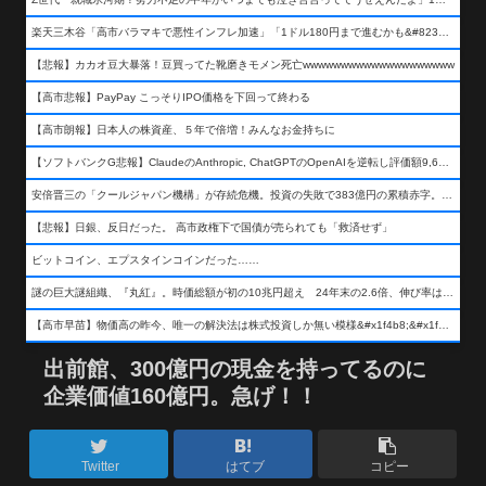
楽天三木谷「高市バラマキで悪性インフレ加速」「1ドル180円まで進むかも&#8230;もう看過できない」
【悲報】カカオ豆大暴落！豆買ってた靴磨きモメン死亡wwwwwwwwwwwwwwwwwwww
【高市悲報】PayPay こっそりIPO価格を下回って終わる
【高市朗報】日本人の株資産、５年で倍増！みんなお金持ちに
【ソフトバンクG悲報】ClaudeのAnthropic, ChatGPTのOpenAIを逆転し評価額9,650億ドル (約154兆円) の世界一価値あるAI企業に……
安倍晋三の「クールジャパン機構」が存続危機。投資の失敗で383億円の累積赤字。2025年度決算も大赤字の可能性。責任の所在はウヤムヤ
【悲報】日銀、反日だった。 高市政権下で国債が売られても「救済せず」
ビットコイン、エプスタインコインだった……
謎の巨大謎組織、『丸紅』。時価総額が初の10兆円超え 24年末の2.6倍、伸び率は謎組織首位
【高市早苗】物価高の昨今、唯一の解決法は株式投資しか無い模様&#x1f4b8;&#x1f4b8;&#x1f4b8;
出前館、300億円の現金を持ってるのに
企業価値160億円。急げ！！
Twitter
はてブ
コピー