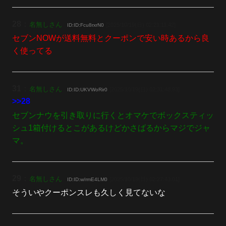
28
：
名無しさん
[2025/10/19(日) 02:21:11.42]
ID:ID:Fcu8rxrN0
セブンNOWが送料無料とクーポンで安い時あるから良
く使ってる
31
：
名無しさん
[2025/10/19(日) 02:31:48.93]
ID:ID:UKVWoRir0
>>28
セブンナウを引き取りに行くとオマケでボックスティッ
シュ1箱付けるとこがあるけどかさばるからマジでジャ
マ。
29
：
名無しさん
[2025/10/19(日) 02:27:43.01]
ID:ID:w/rmE4LM0
そういやクーポンスレも久しく見てないな