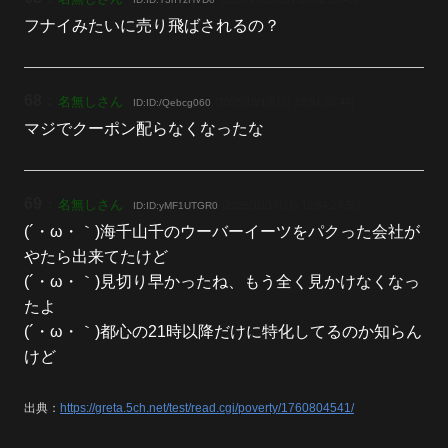
フナイみたいに売り飛ばされるの？
68
：
名無しさん
[2025/10/19(日) 19:51:02.44]
ID:ID:/Qebcg060
マジでクーポン配らなくなったな
69
：
名無しさん
[2025/10/19(日) 19:54:23.50]
ID:ID:yMF1UTGR0
(´・ω・｀)海千山千のウーバーイーツをパクった会社が
やたら出来てたけど
(´・ω・｀)見切り早かったね、もう全く見かけなくなっ
たよ
(´・ω・｀)都心の21時以降だけに特化してるのか知らん
けど
出典：
https://greta.5ch.net/test/read.cgi/poverty/1760804541/