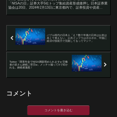
「NISAの日」証券大手5社トップ集結資産形成後押し 日本証券業
協会は20日、2024年2月13日に東京都内で、証券投資や資産...
バブル時代の日本人「え？数十年後の日本はお米は
高くて買えない、公共インフラはボロボロ、中国に
経済や技術力で完敗してるってマジ？」
Twitter「障害年金でNISA満額埋められますw 労働
者の皆さん納税ご苦労w」メッチャ煽ってXで叩か
れる。納税者激怒！
コメント
コメントを書き込む