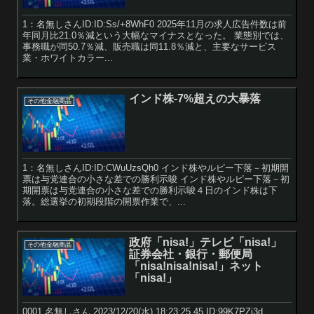
1：名無しさんID:ID:Ss/+8WhF0 2025年11月の求人広告件数は前
年同月比21.0％減という大幅なマイナスとなった。 業態別では、
事務職が同50.7％減、販売職は同11.8％減と、主要なサービス
業・ホワイトカラー...
インド株-7%超えの大暴落
その他金融商品
1：名無しさんID:ID:CWuUzsQh0 インド株やルピー下落－初期開
票は与党連合の小さな差での勝利示唆 インド株やルピー下落－初
期開票は与党連合の小さな差での勝利示唆４日のインド株は下
落。総選挙の初期段階の開票作業で、...
政府「nisa!」テレビ「nisa!」
その他金融商品
証券会社・銀行・郵便局
「nisa!nisa!nisa!」ネット
「nisa!」
0001 名無しさん 2023/12/20(水) 18:23:25.45 ID:99K7PZj3d