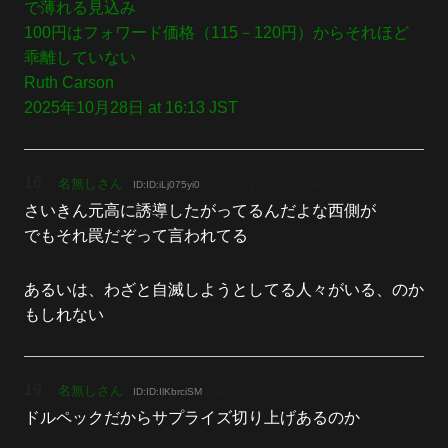
で薄れる見込み
100円はフォワード価格（115－120円）からそれほど
乖離していない
Ruth Carson
2025年10月28日 at 16:13 JST
16
：
名無しさん
[2025/12/17(水) 22:16:46.11]
ID:ID:iLj075yi0
さいきん元高に誘導したがってるんだよな西側が
でもそれ罠だぞって言われてる
あるいは、わざと自滅しようとしてる人々がいる、のか
もしれない
19
：
名無しさん
[2025/12/17(水) 22:23:20.27]
ID:ID:IlKbrciSM
ドルペックだからサプライズ切り上げあるのか