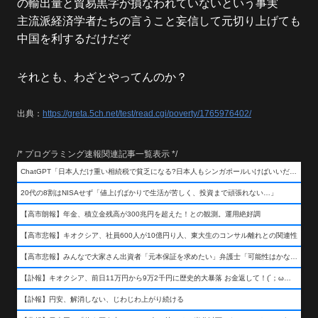
の輸出量と貿易黒字が損なわれていないという事実
主流派経済学者たちの言うこと妄信して元切り上げても
中国を利するだけだぞ
それとも、わざとやってんのか？
出典：
https://greta.5ch.net/test/read.cgi/poverty/1765976402/
/* プログラミング速報関連記事一覧表示 */
ChatGPT「日本人だけ重い相続税で貧乏になる?日本人もシンガポールいけばいいだけだから相続税で日本人は貧乏にならんだろ呆」
20代の8割はNISAせず「値上げばかりで生活が苦しく、投資まで頑張れない…」
【高市朗報】年金、積立金残高が300兆円を超えた！との観測。運用絶好調
【高市悲報】キオクシア、社員600人が10億円り人、東大生のコンサル離れとの関連性
【高市悲報】みんなで大家さん出資者「元本保証を求めたい」弁護士「可能性はかなり低い」出資者「不誠実！」
【訃報】キオクシア、前日11万円から9万2千円に歴史的大暴落 お金返して！(´；ω；｀)
【訃報】円安、解消しない、じわじわ上がり続ける