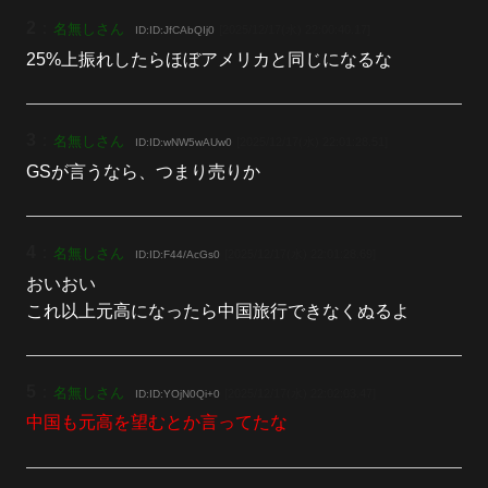
2
：
名無しさん
[2025/12/17(水) 22:00:40.17]
ID:ID:JfCAbQIj0
25%上振れしたらほぼアメリカと同じになるな
3
：
名無しさん
[2025/12/17(水) 22:01:28.51]
ID:ID:wNW5wAUw0
GSが言うなら、つまり売りか
4
：
名無しさん
[2025/12/17(水) 22:01:28.69]
ID:ID:F44/AcGs0
おいおい
これ以上元高になったら中国旅行できなくぬるよ
5
：
名無しさん
[2025/12/17(水) 22:02:03.47]
ID:ID:YOjN0Qi+0
中国も元高を望むとか言ってたな