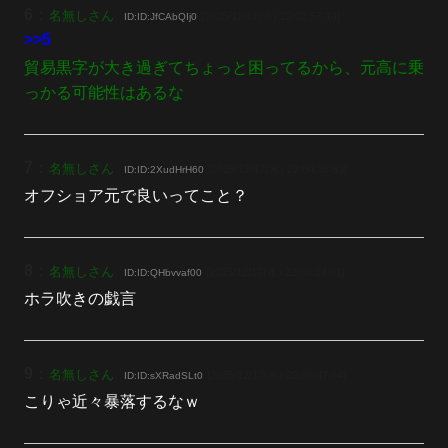
6
：
名無しさん
[2025/12/17(水) 22:02:57.14]
ID:ID:JfCAbQIj0
>>5
貿易黒字が大き過ぎてちょっと困ってるから、元高に乗
っかる可能性はあるな
7
：
名無しさん
[2025/12/17(水) 22:04:38.83]
ID:ID:2XudHrH60
オフショア元で良いってこと？
8
：
名無しさん
[2025/12/17(水) 22:06:24.01]
ID:ID:QHbvvaf00
ホラ吹きの戯言
9
：
名無しさん
[2025/12/17(水) 22:06:47.64]
ID:ID:sXRadSLt0
こりゃ近々暴落するなｗ