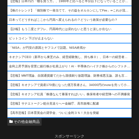
【悲報】日本円の「物を買う力」、1986年と比べると半分以下になっていることが判明&#8230;高市さんありがとう！
【株のトレンド】「個別株で一発当てて、その益をオルカンにしてFire」⇐これが流行ってるらしい
日本ってどうすればここから円高へ変えられるの？どういう政策が必要なの？
【訃報】もう二度とデフレ、円高時代には戻れないと思うと涙しか出ない
ビットコイン 下げが止まらない
「NISA」が円安の原因とヤフコメで話題。NISA終焉か
キオクシアCEO（新卒から東芝のみ、経営経験無し、持ち株０）、日本一の経営者になる…
金利上昇予測を背景に銀行株が右肩上がり！AI・半導体のハイテク株からのシフトチェンジも
【悲報】MMT理論、自国通貨建てだから国債刷り放題理論、財務省悪玉論、誰も言わなくなるwwwwwwwwwwwwwww
【悲報】キオクシアで資産170億になった億万長者さん、34000円のnoteを売って小銭を稼いでしまうwwwwwwwwwwwwwwwwwwww
【悲報】キオクシア社員「株価なんて暴落すればいい」株保有者や経営陣への不満爆発
【悲報】サナエトークン処分見送りへー金融庁、高市政権に配慮
【高市悲報】日本育英会の奨学金、ついに金利３％！大台を突破
その他金融商品
スポンサーリンク