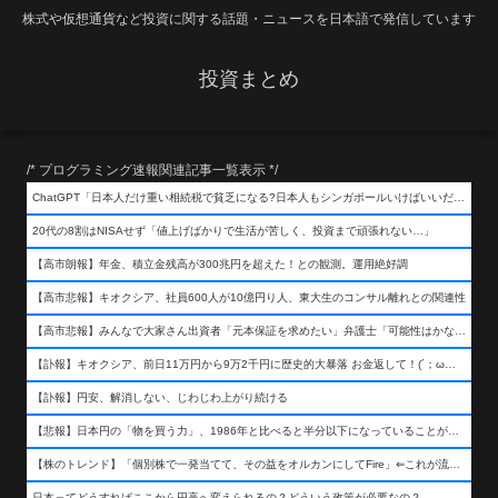
株式や仮想通貨など投資に関する話題・ニュースを日本語で発信しています
投資まとめ
/* プログラミング速報関連記事一覧表示 */
ChatGPT「日本人だけ重い相続税で貧乏になる?日本人もシンガポールいけばいいだけだから相続税で日本人は貧乏にならんだろ呆」
20代の8割はNISAせず「値上げばかりで生活が苦しく、投資まで頑張れない…」
【高市朗報】年金、積立金残高が300兆円を超えた！との観測。運用絶好調
【高市悲報】キオクシア、社員600人が10億円り人、東大生のコンサル離れとの関連性
【高市悲報】みんなで大家さん出資者「元本保証を求めたい」弁護士「可能性はかなり低い」出資者「不誠実！」
【訃報】キオクシア、前日11万円から9万2千円に歴史的大暴落 お金返して！(´；ω；｀)
【訃報】円安、解消しない、じわじわ上がり続ける
【悲報】日本円の「物を買う力」、1986年と比べると半分以下になっていることが判明&#8230;高市さんありがとう！
【株のトレンド】「個別株で一発当てて、その益をオルカンにしてFire」⇐これが流行ってるらしい
日本ってどうすればここから円高へ変えられるの？どういう政策が必要なの？