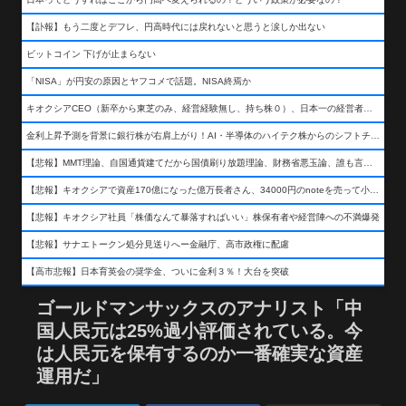
【訃報】もう二度とデフレ、円高時代には戻れないと思うと涙しか出ない
ビットコイン 下げが止まらない
「NISA」が円安の原因とヤフコメで話題。NISA終焉か
キオクシアCEO（新卒から東芝のみ、経営経験無し、持ち株０）、日本一の経営者になる…
金利上昇予測を背景に銀行株が右肩上がり！AI・半導体のハイテク株からのシフトチェンジも
【悲報】MMT理論、自国通貨建てだから国債刷り放題理論、財務省悪玉論、誰も言わなくなるwwwwwwwwwwwwwww
【悲報】キオクシアで資産170億になった億万長者さん、34000円のnoteを売って小銭を稼いでしまうwwwwwwwwwwwwwwwwwwww
【悲報】キオクシア社員「株価なんて暴落すればいい」株保有者や経営陣への不満爆発
【悲報】サナエトークン処分見送りへー金融庁、高市政権に配慮
【高市悲報】日本育英会の奨学金、ついに金利３％！大台を突破
ゴールドマンサックスのアナリスト「中
国人民元は25%過小評価されている。今
は人民元を保有するのか一番確実な資産
運用だ」