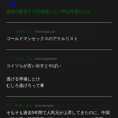
>>21
政府の監視下で25億抜いた一平は何者だよw
23
：
名無しさん
[2025/12/17(水) 22:58:22.72]
ID:ID:GmjloCc00
ゴールドマンセックスのアナルリスト
24
：
名無しさん
[2025/12/17(水) 23:37:14.21]
ID:ID:SgQQiG9R0
コイツらが言い出すとやばい
逃げる準備しとけ
むしろ逃げろって事
26
：
名無しさん
[2025/12/18(木) 11:38:36.04]
ID:ID:Gifn/lyW0
そもそも過去5年間で人民元が上昇してきたのに、中国