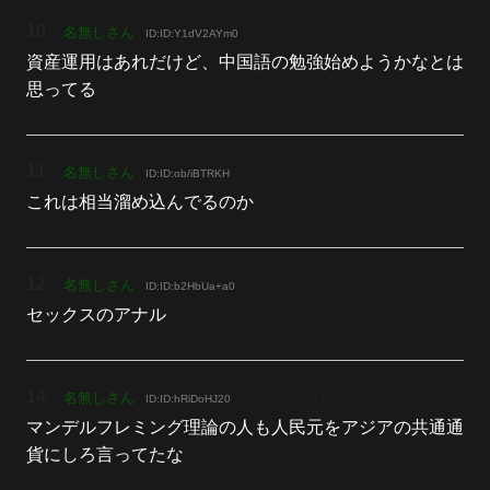
10
：
名無しさん
[2025/12/17(水) 22:07:06.28]
ID:ID:Y1dV2AYm0
資産運用はあれだけど、中国語の勉強始めようかなとは
思ってる
11
：
名無しさん
[2025/12/17(水) 22:07:56.75]
ID:ID:ob/iBTRKH
これは相当溜め込んでるのか
12
：
名無しさん
[2025/12/17(水) 22:08:23.82]
ID:ID:b2HbUa+a0
セックスのアナル
14
：
名無しさん
[2025/12/17(水) 22:12:33.76]
ID:ID:hRiDoHJ20
マンデルフレミング理論の人も人民元をアジアの共通通
貨にしろ言ってたな