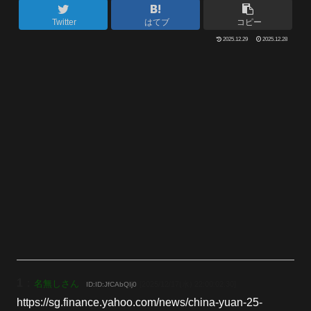
Twitter
はてブ
コピー
2025.12.29
2025.12.28
1
：
名無しさん
[2025/12/17(水) 22:00:02.30]
ID:ID:JfCAbQIj0
https://sg.finance.yahoo.com/news/china-yuan-25-