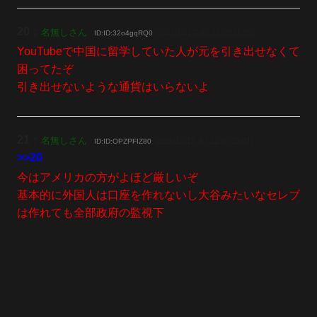
20
：
名無しさん
[2025/12/17(水) 22:28:11.05]
ID:ID:32o4gqRQ0
YouTubeで中国に留学していた人が元を引き出せなくて
困ってたぞ
引き出せないような通貨はいらないよ
21
：
名無しさん
[2025/12/17(水) 22:30:23.01]
ID:ID:OPZPFIZ80
>>20
今はアメリカの方がよほど厳しいぞ
基本的に外国人は口座を作れないし大谷みたいなセレブ
は作れても全部政府の監視下