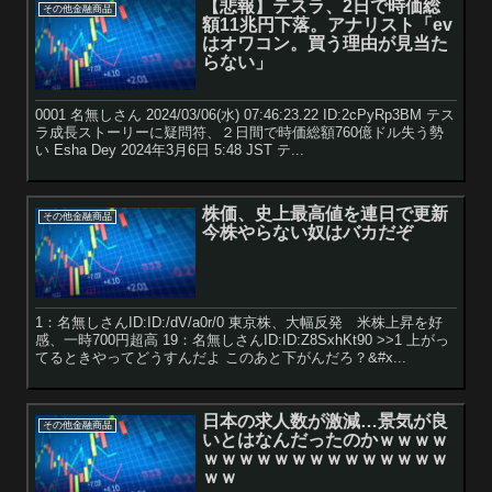
【悲報】テスラ、2日で時価総
その他金融商品
額11兆円下落。アナリスト「ev
はオワコン。買う理由が見当た
らない」
0001 名無しさん 2024/03/06(水) 07:46:23.22 ID:2cPyRp3BM テス
ラ成長ストーリーに疑問符、２日間で時価総額760億ドル失う勢
い Esha Dey 2024年3月6日 5:48 JST テ...
株価、史上最高値を連日で更新
その他金融商品
今株やらない奴はバカだぞ
1：名無しさんID:ID:/dV/a0r/0 東京株、大幅反発 米株上昇を好
感、一時700円超高 19：名無しさんID:ID:Z8SxhKt90 >>1 上がっ
てるときやってどうすんだよ このあと下がんだろ？&#x...
日本の求人数が激減…景気が良
その他金融商品
いとはなんだったのかｗｗｗｗ
ｗｗｗｗｗｗｗｗｗｗｗｗｗｗ
ｗｗ