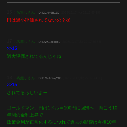
15
：
名無しさん
[2025/12/17(水) 22:13:45.19]
ID:ID:1xj46B1Z0
円は過小評価されてないの？🥺
17
：
名無しさん
[2025/12/17(水) 22:17:36.33]
ID:ID:2XudHrH60
>>15
過大評価されてるんじゃね
18
：
名無しさん
[2025/12/17(水) 22:17:44.92]
ID:ID:VaACmyY00
>>15
されてるらしいよー
ゴールドマン、円は1ドル＝100円に回帰へ－向こう10
年間の金利上昇で
政策金利が正常化するにつれて過去の影響は今後10年