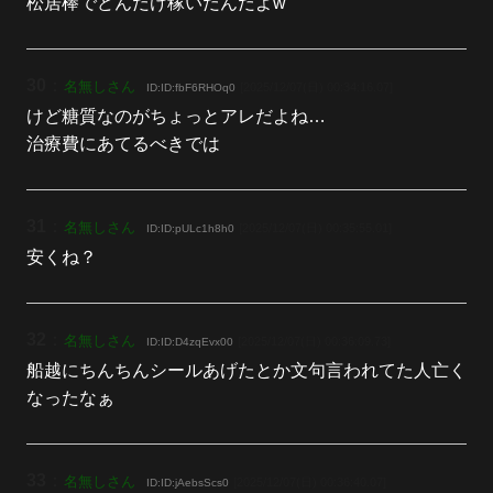
松居棒でどんだけ稼いだんだよw
30
：
名無しさん
[2025/12/07(日) 00:34:16.07]
ID:ID:fbF6RHOq0
けど糖質なのがちょっとアレだよね…
治療費にあてるべきでは
31
：
名無しさん
[2025/12/07(日) 00:35:55.01]
ID:ID:pULc1h8h0
安くね？
32
：
名無しさん
[2025/12/07(日) 00:36:09.73]
ID:ID:D4zqEvx00
船越にちんちんシールあげたとか文句言われてた人亡く
なったなぁ
33
：
名無しさん
[2025/12/07(日) 00:36:40.07]
ID:ID:jAebsScs0