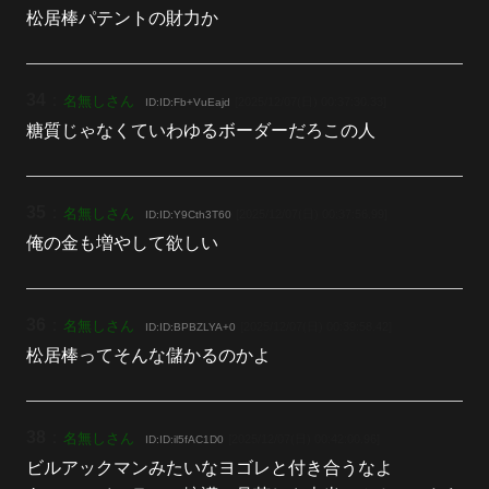
松居棒パテントの財力か
34
：
名無しさん
[2025/12/07(日) 00:37:30.33]
ID:ID:Fb+VuEajd
糖質じゃなくていわゆるボーダーだろこの人
35
：
名無しさん
[2025/12/07(日) 00:37:56.99]
ID:ID:Y9Cth3T60
俺の金も増やして欲しい
36
：
名無しさん
[2025/12/07(日) 00:39:58.42]
ID:ID:BPBZLYA+0
松居棒ってそんな儲かるのかよ
38
：
名無しさん
[2025/12/07(日) 00:42:00.96]
ID:ID:il5fAC1D0
ビルアックマンみたいなヨゴレと付き合うなよ