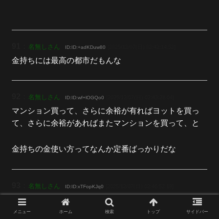
91
：
名無しさん
[2025/12/07(日) 02:42:14.52]
ID:ID:+adKDuw80
金持ちには最高の都市だもんな
92
：
名無しさん
[2025/12/07(日) 02:43:28.04]
ID:ID:wf+lOGQo0
マンション買って、さらに余裕が有ればヨットを買っ
て、さらに余裕があればまたマンションを買って、と
金持ちの金使い方ってなんか定番ばっかりだな
93
：
名無しさん
[2025/12/07(日) 02:46:52.19]
ID:ID:xTFopKJq0
一時期かなーり電波な感じだったのにむしろこいつのほ
うが真実が見えていたのか
メニュー
ホーム
検索
トップ
サイドバー