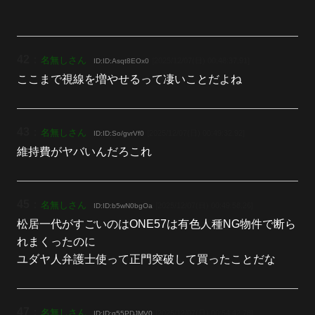
42
：
名無しさん
[2025/12/07(日) 00:48:37.91]
ID:ID:Asqt8EOx0
ここまで視線を増やせるって凄いことだよね
43
：
名無しさん
[2025/12/07(日) 00:49:32.92]
ID:ID:So/gvrVf0
維持費がヤバいんだろこれ
45
：
名無しさん
[2025/12/07(日) 00:49:58.26]
ID:ID:b5wN0bgOa
松居一代がすごいのはONE57は有色人種NG物件で断ら
れまくったのに
ユダヤ人弁護士使って正門突破して買ったことだな
47
：
名無しさん
[2025/12/07(日) 00:54:42.78]
ID:ID:g55PDJMV0