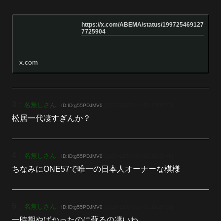
https://x.com/ABEMA/status/199725469127
7725904
x.com
3
：
名無しさん
[2025/12/07(日) 00:17:50.73]
ID:ID:g55PDJMV0
松居一代凄すぎんか？
4
：
名無しさん
[2025/12/07(日) 00:18:02.49]
ID:ID:g55PDJMV0
ちなみにONE57で唯一の日本人オーナーな模様
5
：
名無しさん
[2025/12/07(日) 00:18:20.91]
ID:ID:g55PDJMV0
一時期やばかったのに蘇るの凄いわ