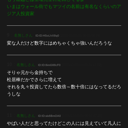
いまはウォール街でもマツイの名前は有名なくらいのア
ジア人投資家
9
：
名無しさん
[2025/12/07(日) 00:21:05.78]
ID:ID:HSoLhX8q0
変な人だけど数字にはめちゃくちゃ強いんだろうな
10
：
名無しさん
[2025/12/07(日) 00:21:17.58]
ID:ID:8imG88cF0
そりゃ元から金持ちで
松居棒だかでさらに増えて
それを丸々投資してたら数倍～数十倍にはなってるだろ
うしな
11
：
名無しさん
[2025/12/07(日) 00:22:17.10]
ID:ID:slx6BmOA0
やばい人だと思ってたけどこの人には見えていて凡人に