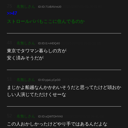
75
：
名無しさん
[2025/12/07(日) 01:28:01.85]
ID:ID:71tBAVmU0
>>47
ストロールパパもここに住んでるのか
48
：
名無しさん
[2025/12/07(日) 00:55:12.28]
ID:ID:l1+rHDQ40
東京でタワマン暮らしの方が
安く済みそうだが
51
：
名無しさん
[2025/12/07(日) 01:05:03.88]
ID:ID:pjwLyCpG0
まじかよ船越なんかかわいそうだと思ってたけど頭おか
しい人演じてただけくせーな
52
：
名無しさん
[2025/12/07(日) 01:06:41.69]
ID:ID:sQWTDHYA0
この人おかしかったけどやり手ではあるんだよな