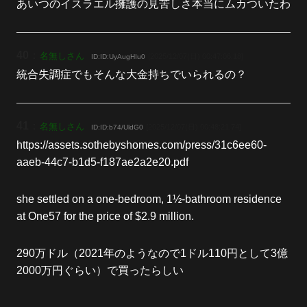
あいつのイスラエル擁護の見苦しさ本当にムカついたわ
40
：
名無しさん
[2025/12/07(日) 00:47:06.18]
ID:ID:UyAugHIu0
統合失調症でもそんな大金持ちでいられるの？
41
：
名無しさん
[2025/12/07(日) 00:48:21.74]
ID:ID:b74/UldG0
https://assets.sothebyshomes.com/press/31c6ee60-
aaeb-44c7-b1d5-f187ae2a2e20.pdf
she settled on a one-bedroom, 1½-bathroom residence
at One57 for the price of $2.9 million.
290万ドル（2021年のようなので1ドル110円として3億
2000万円ぐらい）で買ったらしい