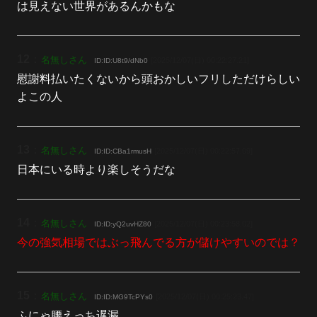
は見えない世界があるんかもな
12
：
名無しさん
[2025/12/07(日) 00:22:27.21]
ID:ID:U8t9/dNb0
慰謝料払いたくないから頭おかしいフリしただけらしい
よこの人
13
：
名無しさん
[2025/12/07(日) 00:22:57.09]
ID:ID:CBa1rmusH
日本にいる時より楽しそうだな
14
：
名無しさん
[2025/12/07(日) 00:23:58.02]
ID:ID:yQ2uvHZ80
今の強気相場ではぶっ飛んでる方が儲けやすいのでは？
15
：
名無しさん
[2025/12/07(日) 00:25:23.47]
ID:ID:MG9TcPYs0
ふにゃ腰えっち遅漏