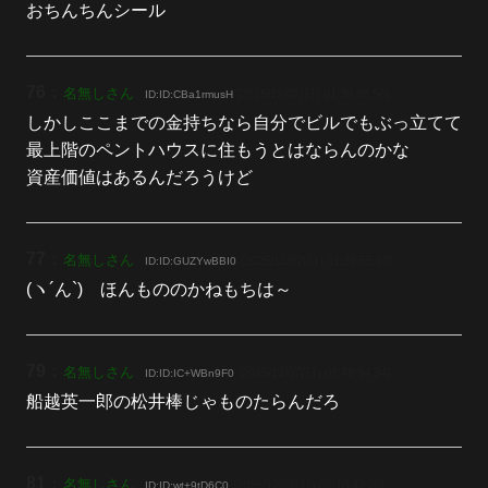
おちんちんシール
76
：
名無しさん
[2025/12/07(日) 01:39:08.56]
ID:ID:CBa1rmusH
しかしここまでの金持ちなら自分でビルでもぶっ立てて
最上階のペントハウスに住もうとはならんのかな
資産価値はあるんだろうけど
77
：
名無しさん
[2025/12/07(日) 01:39:55.83]
ID:ID:GUZYwBBI0
(ヽ´ん`) ほんもののかねもちは～
79
：
名無しさん
[2025/12/07(日) 01:48:34.34]
ID:ID:IC+WBn9F0
船越英一郎の松井棒じゃものたらんだろ
81
：
名無しさん
[2025/12/07(日) 02:10:42.20]
ID:ID:wt+9tD6C0