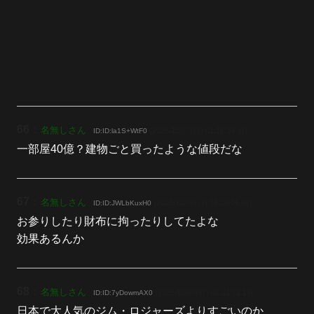
66
：
名無しさん
[2025/12/07(日) 01:18:34.65]
ID:ID:la1S+WtF0
一部屋40億？建物ごと買ったような値段だな
67
：
名無しさん
[2025/12/07(日) 01:20:06.61]
ID:ID:JWLbKuxH0
お参りしたり財布に拘ったりしてたよな
効果あるんか
68
：
名無しさん
[2025/12/07(日) 01:21:02.19]
ID:ID:7yDowmAX0
日本で大人気のジム・ロジャーズよりすごいのか