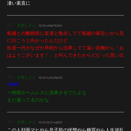
凄い素直に
54
：
名無しさん
[2025/12/07(日) 01:07:37.51]
ID:ID:wWpPEtiK0
船越との離婚前に友達と散歩してて船越の家近いから見
に行こうと向かったんだけど
松居一代がなぜか早朝から洗車してて遠い距離から「お
はようございます！」と叫んできたからビビった思い出
55
：
名無しさん
[2025/12/07(日) 01:08:40.62]
ID:ID:/u32xWpG0
>>54
一時期ホームレスに洗車させてたよな
まだ雇ってるのかな
56
：
名無しさん
[2025/12/07(日) 01:09:06.66]
ID:ID:DC3+tqBZ0
この人顔面マヒやら息子肌の状態やら糖質やら人生波乱