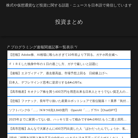
株式や仮想通貨など投資に関する話題・ニュースを日本語で発信しています
投資まとめ
/* プログラミング速報関連記事一覧表示 */
【悲報】Adobe株、AI相場に殴られすぎて10年前より下回る。ガチホ民全滅へ
ＦＩＲＥした独身中年の１日の過ごし方、ガチで厳しいと話題に
【速報】エヌヴィディア、過去最高益。市場予想上回る 日経爆上げへ
日本人、デフレマインド思考に逆戻りする&#x1f97a;
【高市格差】キオクシア株を買う400万円を用意出来る日本人とそうでない貧乏人の差が超広まるって事よ
【悲報】ファナック、長年守り抜いた産業ロボットシェアで首位陥落！！業界「気付いたら一気に抜かれていた…」
ソフトバンクG「…」ﾌﾙﾌﾙつ6兆3,840億円 OpenAI「…」ｸﾞﾜｼｬ【ChatGPT】
2025年までに家買ってない奴、ハッキリ言って積みです&#x1f602;もう二度と庶民が買える値段になりません&#x1f602;&#x1f602;&#x1f602;
【高市悲報】みんなで大家さんに400万円出資した人「ばかだったんでしょうか、私は&#x1f622;」
Z世代「就職氷河期？努力不足の中年がいつまでも泣き言言っててうぜえんだよ」1万いいね