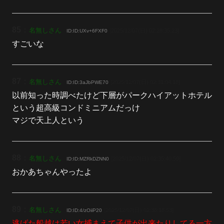
85
：
名無しさん
[2025/12/07(日) 02:28:35.23]
ID:ID:UXv+6FXF0
すごいな
87
：
名無しさん
[2025/12/07(日) 02:31:04.18]
ID:ID:3aJbPWE70
以前知った時調べたけど下層がパークハイアットホテル
という超高級コンドミニアムだっけ
マジで天上人という
88
：
名無しさん
[2025/12/07(日) 02:35:40.59]
ID:ID:MZRkDZNN0
おかあちゃんやったよ
89
：
名無しさん
[2025/12/07(日) 02:38:18.53]
ID:ID:4/zOiiP20
逃げた船越は若い女捕まえて子供が出来たりしてる一方