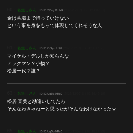
60
：
名無しさん
[2025/12/07(日) 01:11:07.57]
ID:ID:2ZwyJ1Ux0
金は墓場まで持っていけない
という事を身をもって体現してくれそうな人
61
：
名無しさん
[2025/12/07(日) 01:11:17.65]
ID:ID:Oi3yuJq90
マイケル・デルしか知らんな
アックマン？小物？
松居一代？誰？
63
：
名無しさん
[2025/12/07(日) 01:16:49.18]
ID:ID:Ug5c4/Rc0
松居 直美と勘違いしてたわ
そんなわきゃねーと思ったがそんなわけなかったｗ
65
：
名無しさん
[2025/12/07(日) 01:18:14.29]
ID:ID:Ug5c4/Rc0