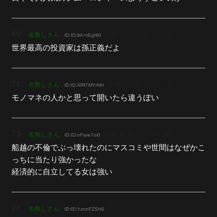
69
：
名無しさん
[2025/12/07(日) 01:21:37.74]
ID:ID:9A+tEgI80
世界最高の投資家は孫正義だよ
71
：
名無しさん
[2025/12/07(日) 01:23:27.99]
ID:ID:ARf7MYrNH
モノマネの人かと思って開いたら違うぽい
73
：
名無しさん
[2025/12/07(日) 01:25:34.48]
ID:ID:nFsve7oi0
船越の不倫でぶっ壊れたのにマスコミや世間はなぜかこ
っちに当たり強かったな
経済的に自立してる女は強い
74
：
名無しさん
[2025/12/07(日) 01:26:50.07]
ID:ID:YznnFZSH0