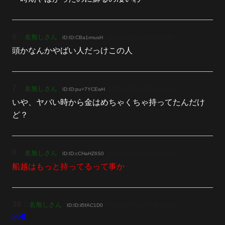
6
：
名無しさん
[2025/12/07(日) 00:19:05.80]
ID:ID:CBa1rmusH
頭かなんかやばい人だっけこの人
7
：
名無しさん
[2025/12/07(日) 00:19:31.71]
ID:ID:pu+7YCEwH
いや、ヤバい時から金はめちゃくちゃ持ってたんだけ
ど？
8
：
名無しさん
[2025/12/07(日) 00:21:03.64]
ID:ID:cCHaHZ6S0
船越はもっと持ってるって事か
39
：
名無しさん
[2025/12/07(日) 00:42:58.66]
ID:ID:il5fAC1D0
>>8