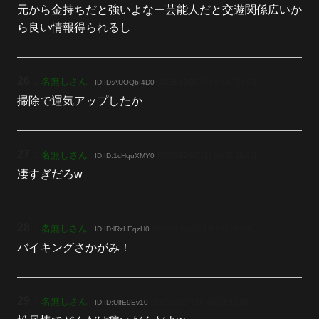
元から金持ちだと強いよなー芸能人だと交遊関係広いか
ら良い情報得られるし
26
：
名無しさん
[2025/12/07(日) 00:31:54.63]
ID:ID:AUOQbI4D0
掃除で運気アップしたか
27
：
名無しさん
[2025/12/07(日) 00:32:31.65]
ID:ID:1cHquXMY0
凄すぎだろw
28
：
名無しさん
[2025/12/07(日) 00:33:26.08]
ID:ID:lRzLEqzH0
バイキングさかがみ！
29
：
名無しさん
[2025/12/07(日) 00:33:45.88]
ID:ID:UlfE9Ev10