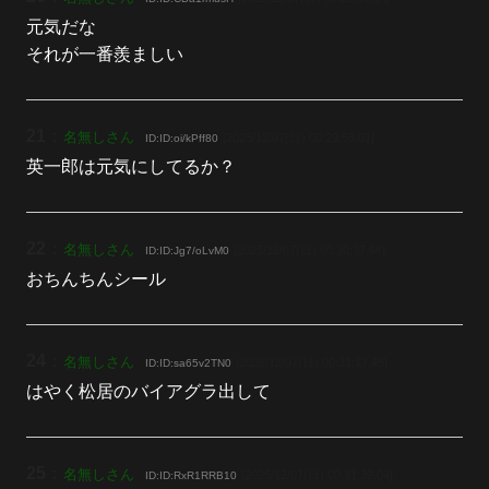
元気だな
それが一番羨ましい
21
：
名無しさん
[2025/12/07(日) 00:29:56.01]
ID:ID:oi/kPff80
英一郎は元気にしてるか？
22
：
名無しさん
[2025/12/07(日) 00:30:37.68]
ID:ID:Jg7/oLvM0
おちんちんシール
24
：
名無しさん
[2025/12/07(日) 00:31:17.45]
ID:ID:sa65v2TN0
はやく松居のバイアグラ出して
25
：
名無しさん
[2025/12/07(日) 00:31:39.04]
ID:ID:RxR1RRB10