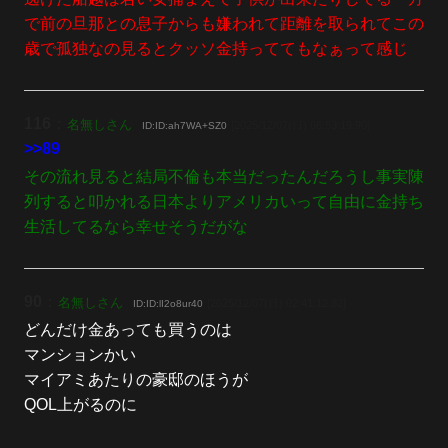
で前の旦那との息子からも嫌われて距離を取られてこの
歳で孤独なの見るとクッソ金持っててもなぁって感じ
116
：
名無しさん
[2025/12/07(日) 06:53:19.90]
ID:ID:ah7WA+SZ0
>>89
その流れ見ると結局不倫も本当だったんだろうし事実陳
列すると叩かれる日本よりアメリカいって自由に金持ち
生活してるなら幸せそうだがな
90
：
名無しさん
[2025/12/07(日) 02:41:12.82]
ID:ID:lI2o8ur40
どんだけ金あっても買うのは
マンションかい
マイアミあたりの豪邸のほうが
QOL上がるのに