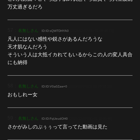
万丈過ぎるだろ
57
：
名無しさん
[2025/12/07(日) 01:09:46.77]
ID:ID:sQWTDHYA0
凡人にはない感性や鋭さがあるんだろうな
天才肌なんだろう
そういう人は大抵イカれてもいるからこの人の変人具合
にも納得
58
：
名無しさん
[2025/12/07(日) 01:09:52.15]
ID:ID:V0a0Zaw+0
おもしれー女
59
：
名無しさん
[2025/12/07(日) 01:11:00.46]
ID:ID:FqUeudOH0
さかがみしのぶぅぅって言ってた動画は見た