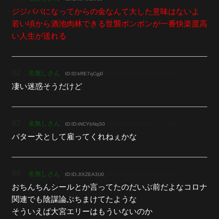
ジジババになってからの金なんて大した意味はないよ
若い頃から酒池肉林できる世襲ボンボンが一番快楽度高
い人生が送れる
82
：
名無しさん
[2025/12/07(日) 02:12:14.56]
ID:ID:kRE7qCgj0
凄い迷惑そうだけど
83
：
名無しさん
[2025/12/07(日) 02:12:37.98]
ID:ID:tNCYbNqS0
バター犬として雇ってくれねぇかな
84
：
名無しさん
[2025/12/07(日) 02:23:43.07]
ID:ID:JIXZEA3U0
おちんちんシールとか言ってたのだいぶ前だよなコロナ
関連でも陰謀論ぶちまけてたような
そういえば大宮エリーはもういないのか