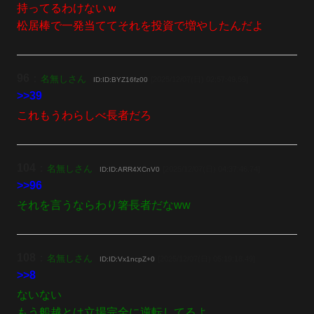
持ってるわけないｗ
松居棒で一発当ててそれを投資で増やしたんだよ
96
：
名無しさん
[2025/12/07(日) 02:57:49.59]
ID:ID:BYZ16fz00
>>39
これもうわらしべ長者だろ
104
：
名無しさん
[2025/12/07(日) 04:37:46.74]
ID:ID:ARR4XCnV0
>>96
それを言うならわり箸長者だなww
108
：
名無しさん
[2025/12/07(日) 05:19:18.49]
ID:ID:Vx1ncpZ+0
>>8
ないない
もう船越とは立場完全に逆転してるよ