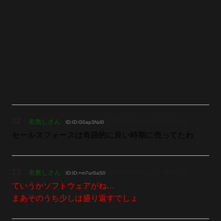
12
：
名無しさん
[2026/06/19(金) 17:48:03.13]
ID:ID:G0ap3Nzl0
セールスフォースは奇跡的に良い時期に売ってたわ
13
：
名無しさん
[2026/06/19(金) 17:48:16.19]
ID:ID:+m7urSaS0
ていうかソフトウェアがね…
まあそのうち少しは盛り返すでしょ