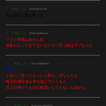
4
：
名無しさん
[2026/06/19(金) 17:46:21.95]
ID:ID:4jGT/Cx3d
負け組IT企業は辛いな
5
：
名無しさん
[2026/06/19(金) 17:46:51.21]
ID:ID:VwVRtetXd
ソフト関係はあかんね
資金が入ってきてないセクター買う奴はマゾなんか
11
：
名無しさん
[2026/06/19(金) 17:47:51.16]
ID:ID:rINNjPvP0
>>5
ド底だと思って入ったら底なし沼なんだよ
毎日52週安値を突き抜けていくもん
売上が伸びても自社株買いしてもなにも効かない
25
：
名無しさん
[2026/06/19(金) 17:49:49.33]
ID:ID:eDoqWVRPH