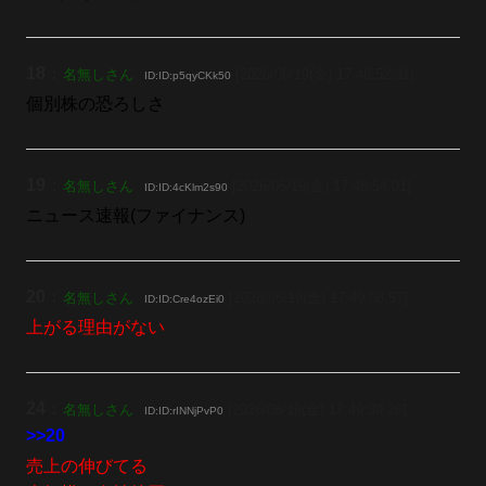
18
：
名無しさん
[2026/06/19(金) 17:48:52.31]
ID:ID:p5qyCKk50
個別株の恐ろしさ
19
：
名無しさん
[2026/06/19(金) 17:48:54.01]
ID:ID:4cKlm2s90
ニュース速報(ファイナンス)
20
：
名無しさん
[2026/06/19(金) 17:49:08.57]
ID:ID:Cre4ozEi0
上がる理由がない
24
：
名無しさん
[2026/06/19(金) 17:49:39.26]
ID:ID:rINNjPvP0
>>20
売上の伸びてる