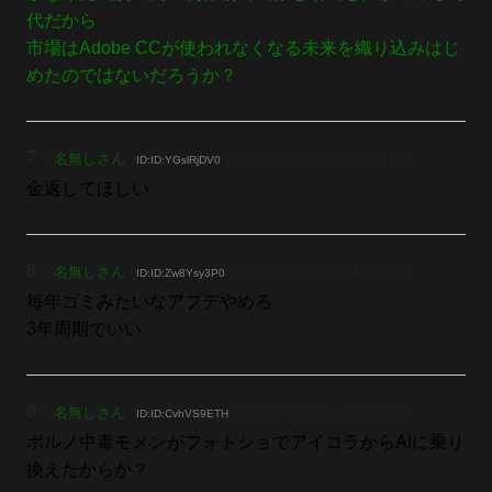
代だから
市場はAdobe CCが使われなくなる未来を織り込みはじ
めたのではないだろうか？
7
：
名無しさん
[2026/06/19(金) 17:47:08.18]
ID:ID:YGslRjDV0
金返してほしい
8
：
名無しさん
[2026/06/19(金) 17:47:15.75]
ID:ID:Zw8Ysy3P0
毎年ゴミみたいなアプデやめろ
3年周期でいい
9
：
名無しさん
[2026/06/19(金) 17:47:22.83]
ID:ID:CvhVS9ETH
ポルノ中毒モメンがフォトショでアイコラからAIに乗り
換えたからか？