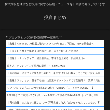
株式や仮想通貨など投資に関する話題・ニュースを日本語で発信しています
投資まとめ
/* プログラミング速報関連記事一覧表示 */
【悲報】Adobe株、AI相場に殴られすぎて10年前より下回る。ガチホ民全滅へ
ＦＩＲＥした独身中年の１日の過ごし方、ガチで厳しいと話題に
【速報】エヌヴィディア、過去最高益。市場予想上回る 日経爆上げへ
日本人、デフレマインド思考に逆戻りする&#x1f97a;
【高市格差】キオクシア株を買う400万円を用意出来る日本人とそうでない貧乏人の差が超広まるって事よ
【悲報】ファナック、長年守り抜いた産業ロボットシェアで首位陥落！！業界「気付いたら一気に抜かれていた…」
ソフトバンクG「…」ﾌﾙﾌﾙつ6兆3,840億円 OpenAI「…」ｸﾞﾜｼｬ【ChatGPT】
2025年までに家買ってない奴、ハッキリ言って積みです&#x1f602;もう二度と庶民が買える値段になりません&#x1f602;&#x1f602;&#x1f602;
【高市悲報】みんなで大家さんに400万円出資した人「ばかだったんでしょうか、私は&#x1f622;」
Z世代「就職氷河期？努力不足の中年がいつまでも泣き言言っててうぜえんだよ」1万いいね