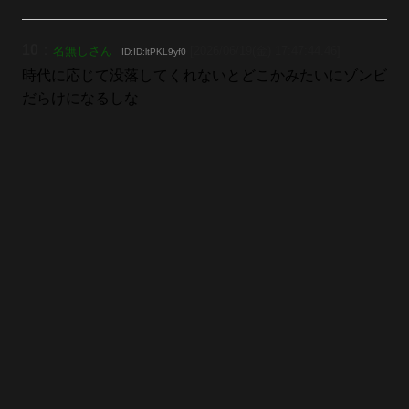
10
：
名無しさん
[2026/06/19(金) 17:47:44.46]
ID:ID:ltPKL9yf0
時代に応じて没落してくれないとどこかみたいにゾンビ
だらけになるしな