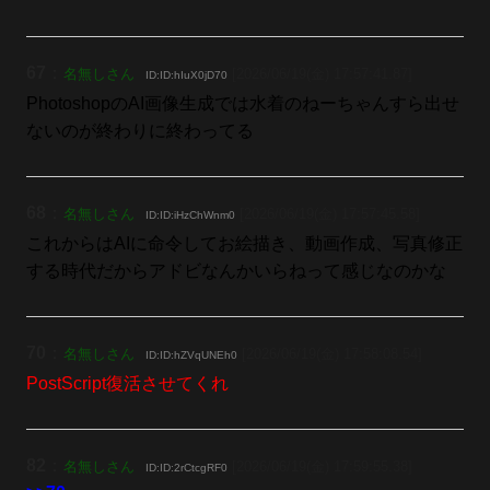
67
：
名無しさん
[2026/06/19(金) 17:57:41.87]
ID:ID:hIuX0jD70
PhotoshopのAI画像生成では水着のねーちゃんすら出せ
ないのが終わりに終わってる
68
：
名無しさん
[2026/06/19(金) 17:57:45.58]
ID:ID:iHzChWnm0
これからはAIに命令してお絵描き、動画作成、写真修正
する時代だからアドビなんかいらねって感じなのかな
70
：
名無しさん
[2026/06/19(金) 17:58:08.54]
ID:ID:hZVqUNEh0
PostScript復活させてくれ
82
：
名無しさん
[2026/06/19(金) 17:59:55.38]
ID:ID:2rCtcgRF0