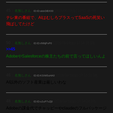
45
：
名無しさん
[2026/06/19(金) 17:53:48.99]
ID:ID:sbbGlBX00
テレ東の番組で、AIはむしろプラスってSaaSの死笑い
飛ばしてたけど
50
：
名無しさん
[2026/06/19(金) 17:54:33.10]
ID:ID:rINNjPvP0
>>45
AdobeやSalesforceの株主たちの前で言ってほしいんよ
46
：
名無しさん
[2026/06/19(金) 17:53:51.08]
ID:ID:KSIWSsHA0
AI以外のソフト産業は厳しいわな
48
：
名無しさん
[2026/06/19(金) 17:54:24.07]
ID:ID:o2uP7vZj0
Adobeの課金代でチャッピーやclaudeのフルパッケージ