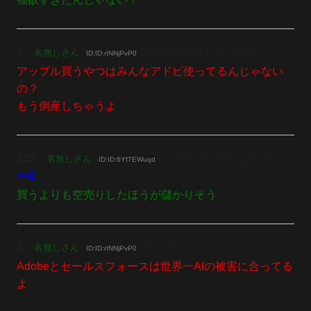
2
：
名無しさん
[2026/06/19(金) 17:45:32.36]
ID:ID:rINNjPvP0
アップル買うやつはみんなアドビ使ってるんじゃない
の？
もう倒産しちゃうよ
330
：
名無しさん
[2026/06/19(金) 20:59:47.39]
ID:ID:6Yf7EWuqd
>>2
買うよりも空売りしたほうが儲かりそう
3
：
名無しさん
[2026/06/19(金) 17:46:12.52]
ID:ID:rINNjPvP0
Adobeとセールスフォースは世界一AIの被害に合ってる
よ