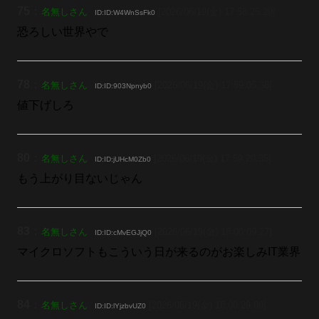
75
：
名無しさん
[2026/06/19(金) 17:58:25.29]
ID:ID:W4WnSsFk0
恐ろしい世界やで
78
：
名無しさん
[2026/06/19(金) 17:59:05.38]
ID:ID:903Npnyb0
値下げしろ
80
：
名無しさん
[2026/06/19(金) 17:59:20.35]
ID:ID:jUHcM0Zb0
もう上がり目ないじゃん
83
：
名無しさん
[2026/06/19(金) 18:00:09.27]
ID:ID:cMvEGJjQ0
マイクロソフトもこういう日が来るのがお楽しみIT業界
84
：
名無しさん
[2026/06/19(金) 18:00:29.09]
ID:ID:lYjzbvUZ0