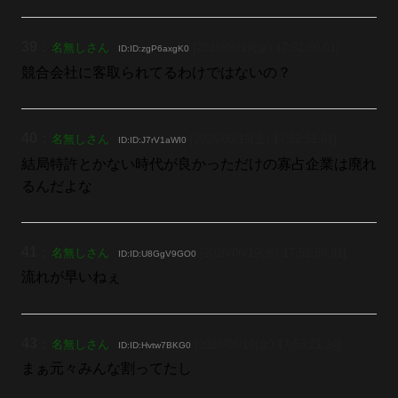
39
：
名無しさん
[2026/06/19(金) 17:52:50.01]
ID:ID:zgP6axgK0
競合会社に客取られてるわけではないの？
40
：
名無しさん
[2026/06/19(金) 17:52:51.61]
ID:ID:J7rV1aWI0
結局特許とかない時代が良かっただけの寡占企業は廃れ
るんだよな
41
：
名無しさん
[2026/06/19(金) 17:52:58.81]
ID:ID:U8GgV9GO0
流れが早いねぇ
43
：
名無しさん
[2026/06/19(金) 17:53:21.24]
ID:ID:Hvtw7BKG0
まぁ元々みんな割ってたし