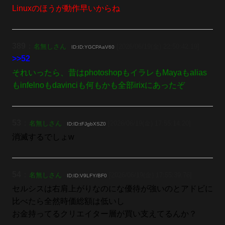
Linuxのほうが動作早いからね
389
：
名無しさん
[2026/06/19(金) 22:50:42.19]
ID:ID:YGCPAaV60
>>52
それいったら、昔はphotoshopもイラレもMayaもalias
もinfelnoもdavinciも何もかも全部irixにあったぞ
53
：
名無しさん
[2026/06/19(金) 17:55:14.20]
ID:ID:tFJgbXSZ0
消滅するでしょw
54
：
名無しさん
[2026/06/19(金) 17:55:39.76]
ID:ID:V9LFY/BF0
セルシスは右肩上がりなのにな優待が強いのとアドビに
比べたら全然時価総額は低いし
お金持ってるクリエイター層が買い支えてるんか？