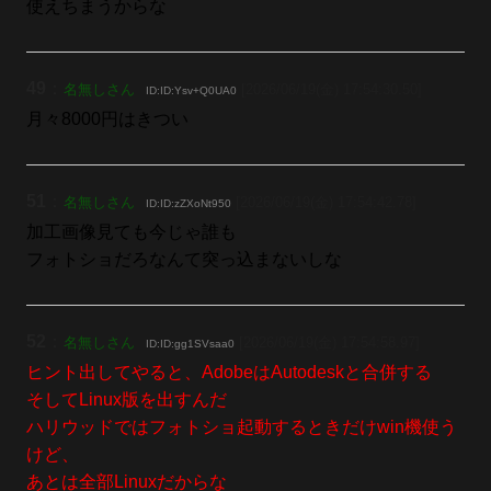
使えちまうからな
49
：
名無しさん
[2026/06/19(金) 17:54:30.50]
ID:ID:Ysv+Q0UA0
月々8000円はきつい
51
：
名無しさん
[2026/06/19(金) 17:54:42.78]
ID:ID:zZXoNt950
加工画像見ても今じゃ誰も
フォトショだろなんて突っ込まないしな
52
：
名無しさん
[2026/06/19(金) 17:54:58.97]
ID:ID:gg1SVsaa0
ヒント出してやると、AdobeはAutodeskと合併する
そしてLinux版を出すんだ
ハリウッドではフォトショ起動するときだけwin機使う
けど、
あとは全部Linuxだからな