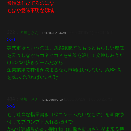
業績は伸びてるのにな
もはや意味不明な領域
322
：
名無しさん
[2026/06/19(金) 20:38:15.18]
ID:ID:uGHA13wz0
>>6
株式市場というのは、跳梁跋扈するもっともらしい理屈
を云々しながらカネとカネを株券を通して交換しあうだ
けのババ抜きゲームだから
企業業績で株価が決まるなら市場はいらない、総BS高
を株式で割ればいいだけ
434
：
名無しさん
[2026/06/20(土) 03:53:25.75]
ID:ID:JieckXhy0
>>6
もう適当な指示書き（絵コンテみたいなもの）を画像添
付してプロンプト入れるだけで
かなり完成度の高い制作物（画像も動画も）が出来る時