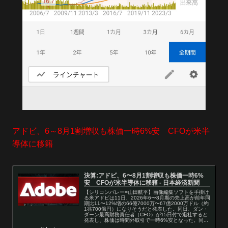
アドビ、6～8月1割増収も株価一時6%安 CFOが米半
導体に移籍
決算:アドビ、6〜8月1割増収も株価一時6%
安 CFOが米半導体に移籍 - 日本経済新聞
【シリコンバレー=山田航平】画像編集ソフトを手掛け
る米アドビは11日、2026年6〜8月期の売上高が前年同
期比11〜12%増の66億7000万〜67億2000万ドル（約
1兆700億円）になりそうだと発表した。同日、ダン・
ダーン最高財務責任者（CFO）が15日付で退社すると
発表し、株価は時間外取引で一時6%安となった。同...