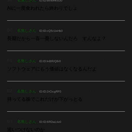
名無しさん
[2026/06/19(金) 17:56:08.27]
ID:ID:wVklHK630
AIに一度食われたら終わりでしょ
60
：
名無しさん
[2026/06/19(金) 17:56:15.28]
ID:ID:cQ5cUxHk0
長期だから一喜一憂しないんだろ すんなよ？
61
：
名無しさん
[2026/06/19(金) 17:56:19.88]
ID:ID:lnBR/Q8r0
ソフトウェアにもう価値はなくなるんだよ
62
：
名無しさん
[2026/06/19(金) 17:56:43.47]
ID:ID:2rCtcgRF0
持ってる株でこれだけが下がっとる
63
：
名無しさん
[2026/06/19(金) 17:56:47.73]
ID:ID:6RDwLtiv0
追いつけないのか