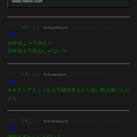
www.nikkei.com
134
：
名無しさん
[2026/06/19(金) 18:11:18.34]
ID:ID:gu4fS3aYH
>>1
10年前より下回る？
10年前を下回るじゃない？
164
：
名無しさん
[2026/06/19(金) 18:20:50.54]
ID:ID:wfgdfdtm0
>>1
キオクシアもこうなる可能性有るから高い所は怖いんだ
よな
310
：
名無しさん
[2026/06/19(金) 20:29:18.46]
ID:ID:wPZdkya70
>>1
強欲すぎたんじゃない？