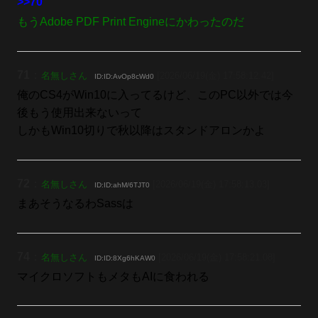
>>70
もうAdobe PDF Print Engineにかわったのだ
71
：
名無しさん
[2026/06/19(金) 17:58:12.42]
ID:ID:AvOp8cWd0
俺のCS4がWin10に入ってるけど、このPC以外では今
後もう使用出来ないって
しかもWin10切りで秋以降はスタンドアロンかよ
72
：
名無しさん
[2026/06/19(金) 17:58:13.03]
ID:ID:ahM/6TJT0
まあそうなるわSassは
74
：
名無しさん
[2026/06/19(金) 17:58:21.08]
ID:ID:8Xg6hKAW0
マイクロソフトもメタもAIに食われる