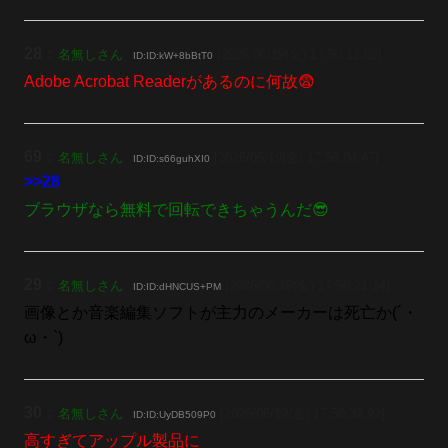
28
：
名無しさん
[2026/06/19(金) 17:50:12.02]
ID:ID:kW+8bBtT0
Adobe Acrobat Readerがあるのに何故😨
69
：
名無しさん
[2026/06/19(金) 17:58:04.47]
ID:ID:s66guhXI0
>>28
ブラウザなら無料で回転できちゃうんだ😎
29
：
名無しさん
[2026/06/19(金) 17:50:21.14]
ID:ID:dHNCUS+PM
画像とか音楽編集ソフトが主力のメーカーは死亡か(´・
ω・`)
30
：
名無しさん
[2026/06/19(金) 17:50:32.92]
ID:ID:UyDB509P0
高すぎてアップル製品に