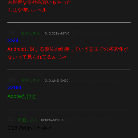
大規模な自社株買いもやった
もはや怖いレベル
160
：
名無しさん
[2026/06/19(金) 18:19:58.15]
ID:ID:D2ByvUKV0
>>24
Androidに対する優位の維持っていう意味での将来性が
ないって見られてるんじゃ
168
：
名無しさん
[2026/06/19(金) 18:22:16.55]
ID:ID:wInZhDH20
>>160
Adobeだけど
21
：
名無しさん
[2026/06/19(金) 17:49:19.42]
ID:ID:trwSBwEX0
CS6で終わった会社