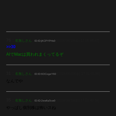
76
：
名無しさん
[2026/06/19(金) 17:58:44.62]
ID:ID:jKCPYPHs0
>>30
AIでMacは買われまくってるぞ
31
：
名無しさん
[2026/06/19(金) 17:51:03.86]
ID:ID:6OCogeY60
なんでや
35
：
名無しさん
[2026/06/19(金) 17:51:40.16]
ID:ID:2ew6a5cw0
やっぱし個別株は怖いスね