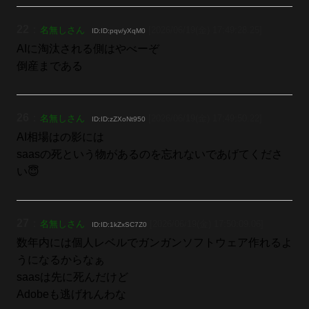
22
：
名無しさん
[2026/06/19(金) 17:49:28.25]
ID:ID:pqv/yXqM0
AIに淘汰される側はやべーぞ
倒産まである
26
：
名無しさん
[2026/06/19(金) 17:49:50.22]
ID:ID:zZXoNt950
AI相場はの影には
saasの死という物があるのを忘れないであげてくださ
い😇
27
：
名無しさん
[2026/06/19(金) 17:50:09.06]
ID:ID:1kZxSC7Z0
数年内には個人レベルでガンガンソフトウェア作れるよ
うになるからなぁ
saasは先に死んだけど
Adobeも逃げれんわな