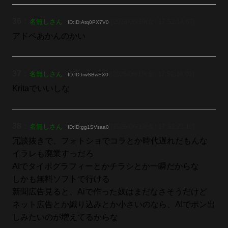
36
：
名無しさん
[2026/06/19(金) 17:52:14.67]
ID:ID:Atq0PX7V0
アドベあかんのかい
37
：
名無しさん
[2026/06/19(金) 17:52:16.01]
ID:ID:trwSBwEX0
Kritaでいいしな
38
：
名無しさん
[2026/06/19(金) 17:52:23.10]
ID:ID:gg1SVsaa0
冗談抜きで、フォトショでコラとか時代遅れだもんな
イラレも廃業すっだろ
AIでタイポグラフィーとかチラシとか一瞬だからな
しかも無料ソフトで行ける
新聞広告見ると、Aiで作った奴はまだなさそうだけど
ネット広告とか織り込みとか小さいのなら、AIでポン出
しみたいのが増えてるからな