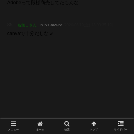
Adobeって殿様商売してたもんな
85
：
名無しさん
[2026/06/19(金) 18:00:35.19]
ID:ID:2zBIVhjD0
canvaで十分だしなｗ
メニュー
ホーム
検索
トップ
サイドバー