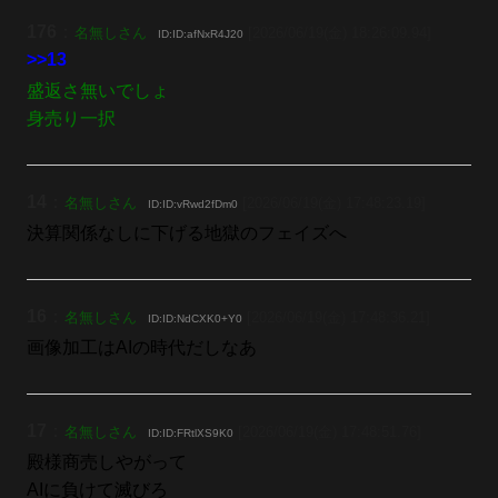
176
：
名無しさん
[2026/06/19(金) 18:26:09.94]
ID:ID:afNxR4J20
>>13
盛返さ無いでしょ
身売り一択
14
：
名無しさん
[2026/06/19(金) 17:48:23.19]
ID:ID:vRwd2fDm0
決算関係なしに下げる地獄のフェイズへ
16
：
名無しさん
[2026/06/19(金) 17:48:36.21]
ID:ID:NdCXK0+Y0
画像加工はAIの時代だしなあ
17
：
名無しさん
[2026/06/19(金) 17:48:51.76]
ID:ID:FRtlXS9K0
殿様商売しやがって
AIに負けて滅びろ