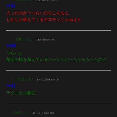
>>11
入ったのか？つらいだろこんなん
じわじわ落ちてくるギロチンじゃねえか
33
：
名無しさん
[2026/06/19(金) 17:51:24.05]
ID:ID:rINNjPvP0
>>25
つらいよ
割安の域を超えているバーゲンだったから入ったのに
317
：
名無しさん
[2026/06/19(金) 20:36:17.27]
ID:ID:W/N+aOou0
>>11
テクニカル教乙
6
：
名無しさん
[2026/06/19(金) 17:47:06.93]
ID:ID:cDPQS1TS0