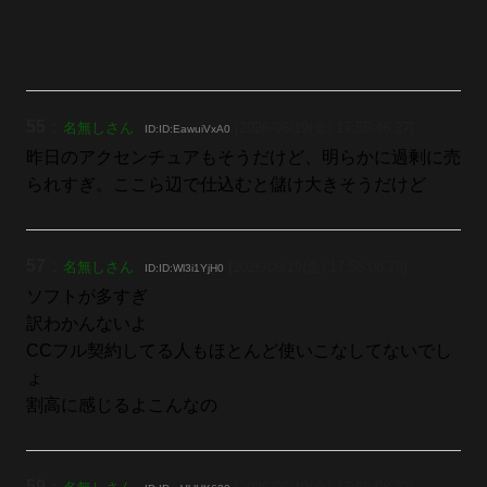
55
：
名無しさん
[2026/06/19(金) 17:55:46.27]
ID:ID:EawuiVxA0
昨日のアクセンチュアもそうだけど、明らかに過剰に売
られすぎ。ここら辺で仕込むと儲け大きそうだけど
57
：
名無しさん
[2026/06/19(金) 17:56:06.76]
ID:ID:Wl3i1YjH0
ソフトが多すぎ
訳わかんないよ
CCフル契約してる人もほとんど使いこなしてないでし
ょ
割高に感じるよこんなの
59
：