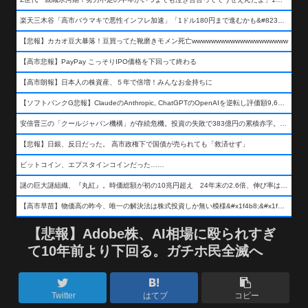
楽天三木谷「高市バラマキで悪性インフレ加速」「1ドル180円まで進むかも&#8230;もう看過できない」
【悲報】カカオ豆大暴落！豆買ってた靴磨きモメン死亡wwwwwwwwwwwwwwwwwwww
【高市悲報】PayPay こっそりIPO価格を下回って終わる
【高市朗報】日本人の株資産、５年で倍増！みんなお金持ちに
【ソフトバンクG悲報】ClaudeのAnthropic, ChatGPTのOpenAIを逆転し評価額9,650億ドル (約154兆円) の世界一価値あるAI企業に……
安倍晋三の「クールジャパン機構」が存続危機。投資の失敗で383億円の累積赤字。2025年度決算も大赤字の可能性。責任の所在はウヤムヤ
【悲報】日銀、反日だった。 高市政権下で国債が売られても「救済せず」
ビットコイン、エプスタインコインだった……
謎の巨大謎組織、『丸紅』。時価総額が初の10兆円超え 24年末の2.6倍、伸び率は謎組織首位
【高市早苗】物価高の昨今、唯一の解決法は株式投資しか無い模様&#x1f4b8;&#x1f4b8;&#x1f4b8;
【悲報】Adobe株、AI相場に殴られすぎ
て10年前より下回る。ガチホ民全滅へ
Twitter
はてブ
コピー