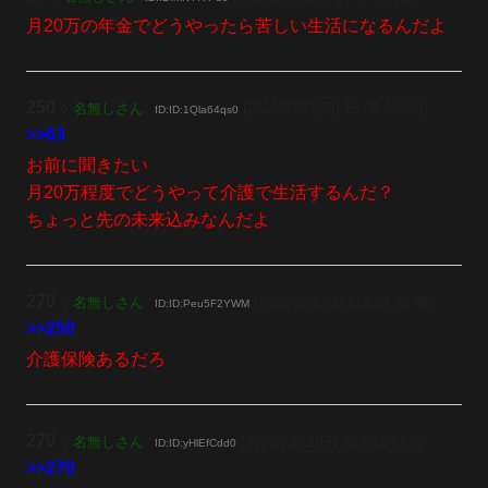
月20万の年金でどうやったら苦しい生活になるんだよ
250
：
名無しさん
[2026/03/22(日) 15:06:03.53]
ID:ID:1Qla64qs0
>>63
お前に聞きたい
月20万程度でどうやって介護で生活するんだ？
ちょっと先の未来込みなんだよ
270
：
名無しさん
[2026/03/22(日) 15:24:16.40]
ID:ID:Peu5F2YWM
>>250
介護保険あるだろ
279
：
名無しさん
[2026/03/22(日) 15:28:24.63]
ID:ID:yHlEfCdd0
>>270