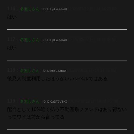
116
：
名無しさん
[2026/03/22(日) 14:14:29.89]
ID:ID:HpLWX/b4H
はい
117
：
名無しさん
[2026/03/22(日) 14:14:46.50]
ID:ID:HpLWX/b4H
はい
118
：
名無しさん
[2026/03/22(日) 14:14:35.85]
ID:ID:e5d032tU0
後見人制度利用したほうがいいレベルではある
119
：
名無しさん
[2026/03/22(日) 14:14:46.39]
ID:ID:CzDT0VSX0
配当として10%近く払う不動産系ファンドはあり得ない
ってワイは前から言ってる