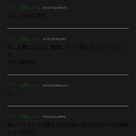
144
：
名無しさん
[2026/03/22(日) 14:19:53.20]
ID:ID:Pg2pFlbV0
これこそ自己責任
145
：
名無しさん
[2026/03/22(日) 14:20:13.90]
ID:ID:UF/IPpJ80
恥じる事はないよ、勉強して一つ賢くなったじゃない
か。
人生は勉強だ。
146
：
名無しさん
[2026/03/22(日) 14:20:38.26]
ID:ID:QWM8axrL0
はい
147
：
名無しさん
[2026/03/22(日) 14:20:30.48]
ID:ID:pDvyWllH0
曲がりなりにも大家なのに土地を見に行かないのは擁護
しようがない