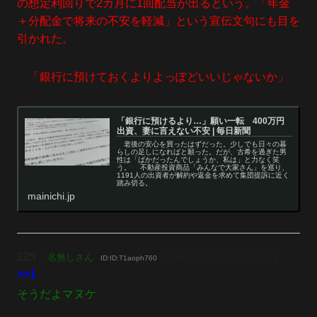
の想定利回りで2カ月に1回配当が出るという。「年金
＋分配金で将来の不安を軽減」という宣伝文句にも目を
引かれた。
「銀行に預けておくよりよっぽどいいじゃないか」
「銀行に預けるより…」願い一転 400万円
出資、妻に言えない不安 | 毎日新聞
老後の安心を買ったはずだった。少しでも日々の暮
らしの足しになればと願った。だが、古希を過ぎた男
性は「ばかだったんでしょうか、私は」と力なく笑
う。 不動産投資商品「みんなで大家さん」を巡り、
1191人の出資者が解約や返金を求めて集団提訴に近く
踏み切る。
mainichi.jp
225
：
名無しさん
[2026/03/22(日) 14:52:34.07]
ID:ID:T1aoph760
>>1
そうだよマヌケ