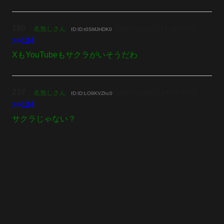
180
：
名無しさん
[2026/03/22(日) 14:29:57.92]
ID:ID:t0SMJHDK0
>>124
XもYouTubeもサクラがいそうだわ
237
：
名無しさん
[2026/03/22(日) 14:59:36.43]
ID:ID:LO9KVZhc0
>>124
サクラじゃない？