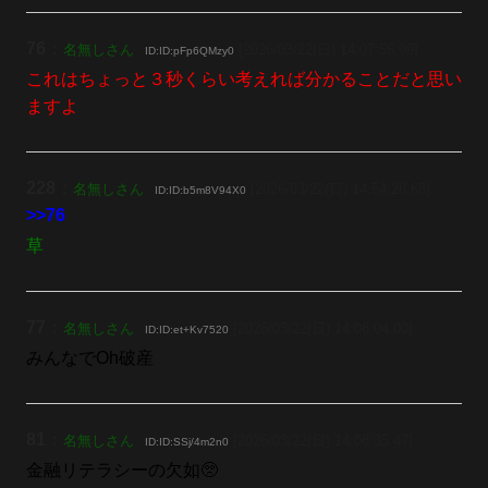
76
：
名無しさん
[2026/03/22(日) 14:07:56.99]
ID:ID:pFp6QMzy0
これはちょっと３秒くらい考えれば分かることだと思い
ますよ
228
：
名無しさん
[2026/03/22(日) 14:54:28.68]
ID:ID:b5m8V94X0
>>76
草
77
：
名無しさん
[2026/03/22(日) 14:08:04.00]
ID:ID:et+Kv7520
みんなでOh破産
81
：
名無しさん
[2026/03/22(日) 14:08:35.47]
ID:ID:SSj/4m2n0
金融リテラシーの欠如🥺