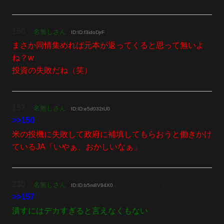
150
：
名無しさん
[2026/03/22(日) 14:21:07.01]
ID:ID:f3idoDjrF
まさか同情集めれば元本が返ってくると思って無いよ
ね？w
投資の失敗だね（笑）
157
：
名無しさん
[2026/03/22(日) 14:22:29.68]
ID:ID:e5d032tU0
>>150
米の投機に失敗して政府に補填してもらおうと働きかけ
ているJA「いやぁ、おかしいなぁ」
230
：
名無しさん
[2026/03/22(日) 14:56:06.73]
ID:ID:b5m8V94X0
>>157
潰すにはデカすぎると言えなくもない