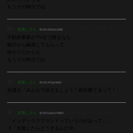
もうその時点でね
89
：
名無しさん
[2026/03/22(日) 14:09:48.79]
ID:ID:44OUn28l0
不動産事業が7%台で廻るなら
銀行から融資してもらって
終わりだからな
もうその時点でね
90
：
名無しさん
[2026/03/22(日) 14:09:56.56]
ID:ID:vP/jJoWs0
弁護士「みんなで訴えましょう！絶対勝てるって！」
92
：
名無しさん
[2026/03/22(日) 14:09:48.06]
ID:ID:UaG/z7M40
「インデックスファンドっていうのがあって…」
👴「失敗したらどうするんだ💢」