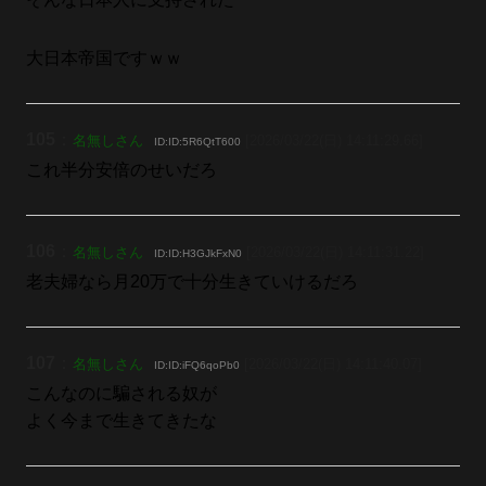
大日本帝国ですｗｗ
105
：
名無しさん
[2026/03/22(日) 14:11:29.66]
ID:ID:5R6QtT600
これ半分安倍のせいだろ
106
：
名無しさん
[2026/03/22(日) 14:11:31.22]
ID:ID:H3GJkFxN0
老夫婦なら月20万で十分生きていけるだろ
107
：
名無しさん
[2026/03/22(日) 14:11:40.07]
ID:ID:iFQ6qoPb0
こんなのに騙される奴が
よく今まで生きてきたな