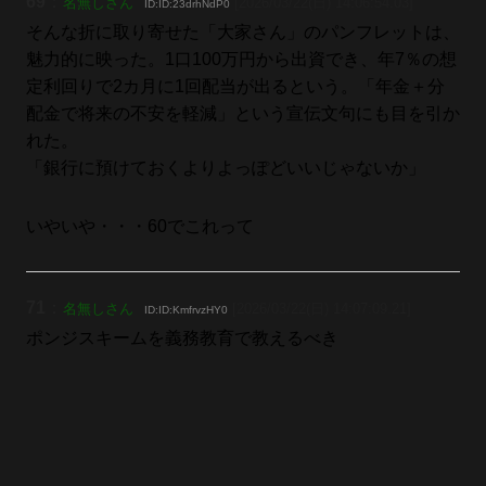
69
：
名無しさん
[2026/03/22(日) 14:06:54.03]
ID:ID:23drhNdP0
そんな折に取り寄せた「大家さん」のパンフレットは、
魅力的に映った。1口100万円から出資でき、年7％の想
定利回りで2カ月に1回配当が出るという。「年金＋分
配金で将来の不安を軽減」という宣伝文句にも目を引か
れた。
「銀行に預けておくよりよっぽどいいじゃないか」
いやいや・・・60でこれって
71
：
名無しさん
[2026/03/22(日) 14:07:09.21]
ID:ID:KmfrvzHY0
ポンジスキームを義務教育で教えるべき