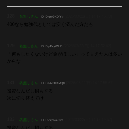
128
：
名無しさん
[2026/03/22(日) 14:17:46.73]
ID:ID:gmGXD/Ytr
400なら勉強代としては安く済んだ方だろ
129
：
名無しさん
[2026/03/22(日) 14:17:52.02]
ID:ID:pDvyWllH0
「何もしたくないけど金がほしい」って甘えた人は多い
からな
131
：
名無しさん
[2026/03/22(日) 14:17:55.67]
ID:ID:hbfO94MQ0
投資なんだし損もする
次に切り替えてけ
133
：
名無しさん
[2026/03/22(日) 14:18:19.57]
ID:ID:expNoJ+va
投資なんだし損もする