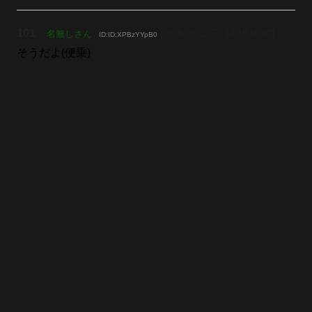
101
：
名無しさん
[2026/03/22(日) 14:10:50.97]
ID:ID:XPBzYYpB0
そうだよ(便乗)