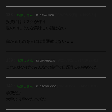
138
：
名無しさん
[2026/03/22(日) 14:19:25.81]
ID:ID:TtnX1lfG0
投資にはリスクが伴う
世の中にそんな美味しい話はない
儲かるものを人には普通教えないｗｗ
139
：
名無しさん
[2026/03/22(日) 14:19:27.41]
ID:ID:IRHBDyZT0
これのおかげでみんなで銀行で口座作るのやめてた
142
：
名無しさん
[2026/03/22(日) 14:20:08.96]
ID:ID:D5VNIX5O0
学費だよ
大学より学べたハズだ