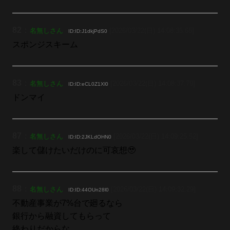
82
：
名無しさん
[2026/03/22(日) 14:08:35.68]
ID:ID:J1dkjPdS0
スポンジスキーム
83
：
名無しさん
[2026/03/22(日) 14:08:37.79]
ID:ID:eCL0Z1Xl0
ドンマイ
87
：
名無しさん
[2026/03/22(日) 14:09:25.52]
ID:ID:2JKLdOHN0
楽して儲けたいだけのに可哀想🥹
88
：
名無しさん
[2026/03/22(日) 14:09:32.29]
ID:ID:44OUn28l0
不動産事業が7%台で廻るなら
銀行から融資してもらって
終わりだからな