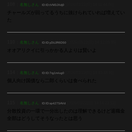
108
：
名無しさん
[2026/03/22(日) 14:11:44.06]
ID:ID:tVM3JXdj0
チャールズが回ってるうちに抜けられていれば増えてい
た
110
：
名無しさん
[2026/03/22(日) 14:12:09.95]
ID:ID:yDUJR6DS0
オオアリクイに引っかかる人よりは賢いよ
114
：
名無しさん
[2026/03/22(日) 14:13:48.91]
ID:ID:7rg1m/ug0
個人向け国債なら二郎くらいは食べられた
115
：
名無しさん
[2026/03/22(日) 14:14:23.51]
ID:ID:sp427SAVd
分散投資の一環で一分出したのは理解できるけど退職金
全部はどうしてそうなったとは思う