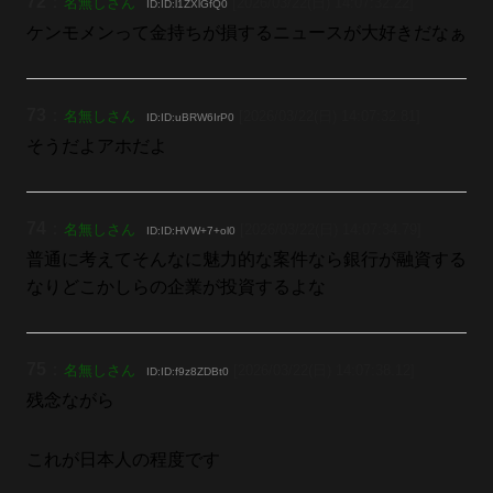
72
：
名無しさん
[2026/03/22(日) 14:07:32.22]
ID:ID:l1ZXlGfQ0
ケンモメンって金持ちが損するニュースが大好きだなぁ
73
：
名無しさん
[2026/03/22(日) 14:07:32.81]
ID:ID:uBRW6IrP0
そうだよアホだよ
74
：
名無しさん
[2026/03/22(日) 14:07:34.79]
ID:ID:HVW+7+ol0
普通に考えてそんなに魅力的な案件なら銀行が融資する
なりどこかしらの企業が投資するよな
75
：
名無しさん
[2026/03/22(日) 14:07:38.12]
ID:ID:f9z8ZDBt0
残念ながら
これが日本人の程度です