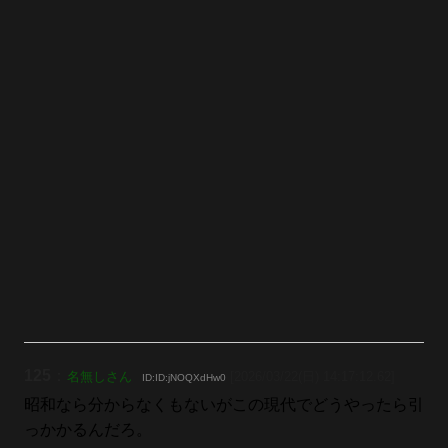
125
：
名無しさん
[2026/03/22(日) 14:17:12.62]
ID:ID:jNOQXdHw0
昭和なら分からなくもないがこの現代でどうやったら引
っかかるんだろ。