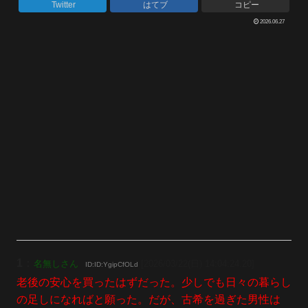
Twitter
はてブ
コピー
2026.06.27
1
：
名無しさん
[2026/03/22(日) 14:04:24.20]
ID:ID:YgipCfOLd
老後の安心を買ったはずだった。少しでも日々の暮らし
の足しになればと願った。だが、古希を過ぎた男性は