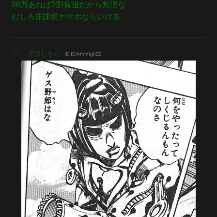
20万あれば2割負担だから無理な
むしろ非課税ナマポならいける
64
：
名無しさん
[2026/03/22(日) 14:06:37.39]
ID:ID:hhnnIghZ0