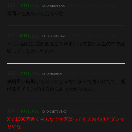
120
：
名無しさん
[2026/03/22(日) 14:15:20.96]
ID:ID:dd0VdYrD0
金遣いもあらいんだろうな
121
：
名無しさん
[2026/03/22(日) 14:15:44.42]
ID:ID:LO9KVZhc0
うまい話には罠があることが多いって長い人生の中で経
験してこなかったのか
122
：
名無しさん
[2026/03/22(日) 14:15:35.07]
ID:ID:r6UBtk0fH
結構早い時期からポンジじゃないかって言われてて、逃
げるタイミングは長めにあったからなあ。
124
：
名無しさん
[2026/03/22(日) 14:16:21.35]
ID:ID:CzDT0VSX0
Xで1000万近くみんなで大家買ってる人おるけどダンマ
リやな