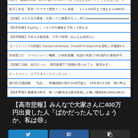
楽天三木谷「高市バラマキで悪性インフレ加速」「1ドル180円まで進むかも&#8230;もう看過できない」
【悲報】カカオ豆大暴落！豆買ってた靴磨きモメン死亡wwwwwwwwwwwwwwwwwwww
【高市悲報】PayPay こっそりIPO価格を下回って終わる
【高市朗報】日本人の株資産、５年で倍増！みんなお金持ちに
【ソフトバンクG悲報】ClaudeのAnthropic, ChatGPTのOpenAIを逆転し評価額9,650億ドル (約154兆円) の世界一価値あるAI企業に……
安倍晋三の「クールジャパン機構」が存続危機。投資の失敗で383億円の累積赤字。2025年度決算も大赤字の可能性。責任の所在はウヤムヤ
【悲報】日銀、反日だった。 高市政権下で国債が売られても「救済せず」
ビットコイン、エプスタインコインだった……
謎の巨大謎組織、『丸紅』。時価総額が初の10兆円超え 24年末の2.6倍、伸び率は謎組織首位
【高市早苗】物価高の昨今、唯一の解決法は株式投資しか無い模様&#x1f4b8;&#x1f4b8;&#x1f4b8;
【高市悲報】みんなで大家さんに400万
円出資した人「ばかだったんでしょう
か、私は😢」