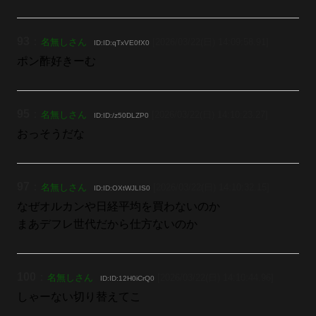
93
：
名無しさん
[2026/03/22(日) 14:09:58.91]
ID:ID:qTxVE0fX0
ポン酢好きーむ
95
：
名無しさん
[2026/03/22(日) 14:10:23.27]
ID:ID:/z50DLZP0
おっそうだな
97
：
名無しさん
[2026/03/22(日) 14:10:32.15]
ID:ID:OXtWJLIS0
なぜオルカンや日経平均を買わないのか
まあデフレ世代だから仕方ないのか
100
：
名無しさん
[2026/03/22(日) 14:10:44.96]
ID:ID:12H0iCrQ0
しゃーない切り替えてこ