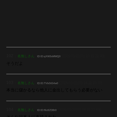
102
：
名無しさん
[2026/03/22(日) 14:11:21.40]
ID:ID:qXW3sMWQ0
そうだよ
103
：
名無しさん
[2026/03/22(日) 14:11:20.70]
ID:ID:TVb0tG4w0
本当に儲かるなら他人に金出してもらう必要がない
104
：
名無しさん
[2026/03/22(日) 14:11:23.43]
ID:ID:f9z8ZDBt0
そんな日本人に支持された