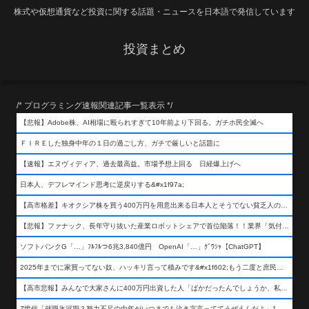
株式や仮想通貨など投資に関する話題・ニュースを日本語で発信しています
投資まとめ
/* プログラミング速報関連記事一覧表示 */
【悲報】Adobe株、AI相場に殴られすぎて10年前より下回る。ガチホ民全滅へ
ＦＩＲＥした独身中年の１日の過ごし方、ガチで厳しいと話題に
【速報】エヌヴィディア、過去最高益。市場予想上回る 日経爆上げへ
日本人、デフレマインド思考に逆戻りする&#x1f97a;
【高市格差】キオクシア株を買う400万円を用意出来る日本人とそうでない貧乏人の差が超広まるって事よ
【悲報】ファナック、長年守り抜いた産業ロボットシェアで首位陥落！！業界「気付いたら一気に抜かれていた…」
ソフトバンクG「…」ﾌﾙﾌﾙつ6兆3,840億円 OpenAI「…」ｸﾞﾜｼｬ【ChatGPT】
2025年までに家買ってない奴、ハッキリ言って積みです&#x1f602;もう二度と庶民が買える値段になりません&#x1f602;&#x1f602;&#x1f602;
【高市悲報】みんなで大家さんに400万円出資した人「ばかだったんでしょうか、私は&#x1f622;」
Z世代「就職氷河期？努力不足の中年がいつまでも泣き言言っててうぜえんだよ」1万いいね