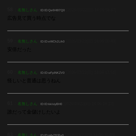
58
：
名無しさん
[2026/03/22(日) 14:05:58.87]
ID:ID:Qe6H8l7Q0
広告見て買う時点でな
59
：
名無しさん
[2026/03/22(日) 14:06:00.40]
ID:ID:eWCh2Lih0
安倍だった
60
：
名無しさん
[2026/03/22(日) 14:06:13.51]
ID:ID:wFplNKZV0
怪しいと普通は思うねん
61
：
名無しさん
[2026/03/22(日) 14:06:19.13]
ID:ID:kk/oiyBH0
誰だって金儲けしたいよ
63
：
名無しさん
[2026/03/22(日) 14:06:35.03]
ID:ID:mfv7fYPu0