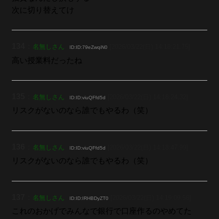
次に切り替えてけ
134
：
名無しさん
[2026/03/22(日) 14:18:21.75]
ID:ID:79eZwqiN0
高い授業料だったね
135
：
名無しさん
[2026/03/22(日) 14:18:24.32]
ID:ID:viuQFfd5d
リスクがないのなら誰でもやるわ（笑）
136
：
名無しさん
[2026/03/22(日) 14:18:47.99]
ID:ID:viuQFfd5d
リスクがないのなら誰でもやるわ（笑）
137
：
名無しさん
[2026/03/22(日) 14:19:09.58]
ID:ID:IRHBDyZT0
これのおかげでみんなで銀行で口座作るのやめてた