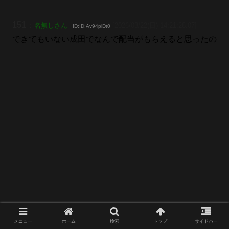
151
：
名無しさん
[2026/03/22(日) 14:21:28.07]
ID:ID:Av94piDt0
できてもいない成田でなんで配当がもらえると思ったの
メニュー
ホーム
検索
トップ
サイドバー