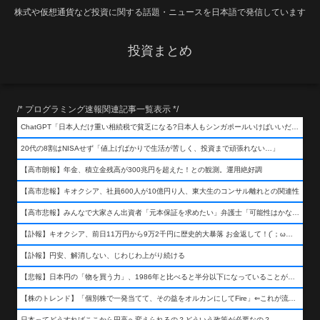
株式や仮想通貨など投資に関する話題・ニュースを日本語で発信しています
投資まとめ
/* プログラミング速報関連記事一覧表示 */
ChatGPT「日本人だけ重い相続税で貧乏になる?日本人もシンガポールいけばいいだけだから相続税で日本人は貧乏にならんだろ呆」
20代の8割はNISAせず「値上げばかりで生活が苦しく、投資まで頑張れない…」
【高市朗報】年金、積立金残高が300兆円を超えた！との観測。運用絶好調
【高市悲報】キオクシア、社員600人が10億円り人、東大生のコンサル離れとの関連性
【高市悲報】みんなで大家さん出資者「元本保証を求めたい」弁護士「可能性はかなり低い」出資者「不誠実！」
【訃報】キオクシア、前日11万円から9万2千円に歴史的大暴落 お金返して！(´；ω；｀)
【訃報】円安、解消しない、じわじわ上がり続ける
【悲報】日本円の「物を買う力」、1986年と比べると半分以下になっていることが判明&#8230;高市さんありがとう！
【株のトレンド】「個別株で一発当てて、その益をオルカンにしてFire」⇐これが流行ってるらしい
日本ってどうすればここから円高へ変えられるの？どういう政策が必要なの？