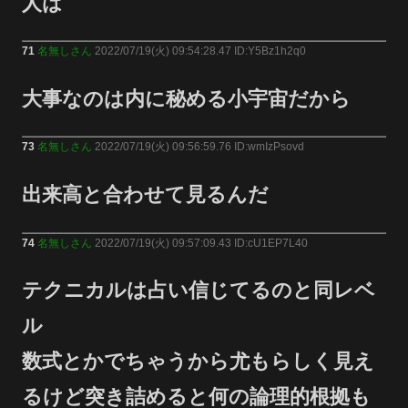
人は
71
名無しさん
2022/07/19(火) 09:54:28.47 ID:Y5Bz1h2q0
大事なのは内に秘める小宇宙だから
73
名無しさん
2022/07/19(火) 09:56:59.76 ID:wmIzPsovd
出来高と合わせて見るんだ
74
名無しさん
2022/07/19(火) 09:57:09.43 ID:cU1EP7L40
テクニカルは占い信じてるのと同レベ
ル
数式とかでちゃうから尤もらしく見え
るけど突き詰めると何の論理的根拠も