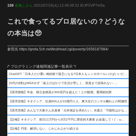
108
名無しさん
2022/07/19(火) 12:49:36.52 ID:tPSVP7m5a
これで食ってるプロ居ないの？どうな
の本当は🥺
参照先 https://greta.5ch.net/test/read.cgi/poverty/1658187984/
/* プログラミング速報関連記事一覧表示 */
ChatGPT「日本人だけ重い相続税で貧乏になる?日本人もシンガポールいけばいいだけだから相続税で日本人は貧乏にならんだろ呆」
20代の8割はNISAせず「値上げばかりで生活が苦しく、投資まで頑張れない…」
【高市朗報】年金、積立金残高が300兆円を超えた！との観測。運用絶好調
【高市悲報】キオクシア、社員600人が10億円り人、東大生のコンサル離れとの関連性
【高市悲報】みんなで大家さん出資者「元本保証を求めたい」弁護士「可能性はかなり低い」出資者「不誠実！」
【訃報】キオクシア、前日11万円から9万2千円に歴史的大暴落 お金返して！(´；ω；｀)
【訃報】円安、解消しない、じわじわ上がり続ける