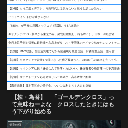
【訃報】もう二度とデフレ、円高時代には戻れないと思うと涙しか出ない
ビットコイン 下げが止まらない
「NISA」が円安の原因とヤフコメで話題。NISA終焉か
キオクシアCEO（新卒から東芝のみ、経営経験無し、持ち株０）、日本一の経営者になる…
金利上昇予測を背景に銀行株が右肩上がり！AI・半導体のハイテク株からのシフトチェンジも
【悲報】MMT理論、自国通貨建てだから国債刷り放題理論、財務省悪玉論、誰も言わなくなるwwwwwwwwwwwwwww
【悲報】キオクシアで資産170億になった億万長者さん、34000円のnoteを売って小銭を稼いでしまうwwwwwwwwwwwwwwwwwwww
【悲報】キオクシア社員「株価なんて暴落すればいい」株保有者や経営陣への不満爆発
【悲報】サナエトークン処分見送りへー金融庁、高市政権に配慮
【高市悲報】日本育英会の奨学金、ついに金利３％！大台を突破
【株・為替】 「ゴールデンクロス」っ
て意味ねーよな クロスしたときにはも
う下がり始める
個別銘柄