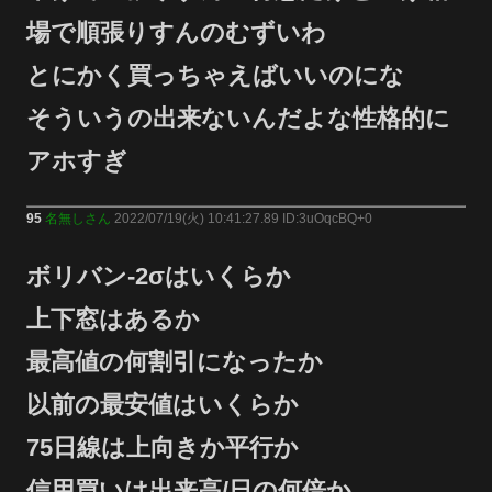
場で順張りすんのむずいわ
とにかく買っちゃえばいいのにな
そういうの出来ないんだよな性格的に
アホすぎ
95
名無しさん
2022/07/19(火) 10:41:27.89 ID:3uOqcBQ+0
ボリバン-2σはいくらか
上下窓はあるか
最高値の何割引になったか
以前の最安値はいくらか
75日線は上向きか平行か
信用買いは出来高/日の何倍か