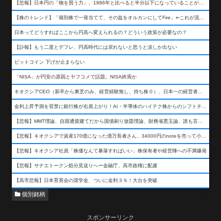
【悲報】日本円の「物を買う力」、1986年と比べると半分以下になっていることが判明&#8230;高市さんありがとう！
【株のトレンド】「個別株で一発当てて、その益をオルカンにしてFire」⇐これが流行ってるらしい
日本ってどうすればここから円高へ変えられるの？どういう政策が必要なの？
【訃報】もう二度とデフレ、円高時代には戻れないと思うと涙しか出ない
ビットコイン 下げが止まらない
「NISA」が円安の原因とヤフコメで話題。NISA終焉か
キオクシアCEO（新卒から東芝のみ、経営経験無し、持ち株０）、日本一の経営者になる…
金利上昇予測を背景に銀行株が右肩上がり！AI・半導体のハイテク株からのシフトチェンジも
【悲報】MMT理論、自国通貨建てだから国債刷り放題理論、財務省悪玉論、誰も言わなくなるwwwwwwwwwwwwwww
【悲報】キオクシアで資産170億になった億万長者さん、34000円のnoteを売って小銭を稼いでしまうwwwwwwwwwwwwwwwwwwww
【悲報】キオクシア社員「株価なんて暴落すればいい」株保有者や経営陣への不満爆発
【悲報】サナエトークン処分見送りへー金融庁、高市政権に配慮
【高市悲報】日本育英会の奨学金、ついに金利３％！大台を突破
個別銘柄
スポンサーリンク