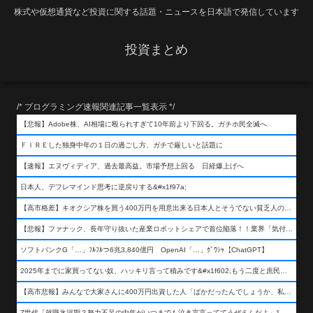
株式や仮想通貨など投資に関する話題・ニュースを日本語で発信しています
投資まとめ
/* プログラミング速報関連記事一覧表示 */
【悲報】Adobe株、AI相場に殴られすぎて10年前より下回る。ガチホ民全滅へ
ＦＩＲＥした独身中年の１日の過ごし方、ガチで厳しいと話題に
【速報】エヌヴィディア、過去最高益。市場予想上回る 日経爆上げへ
日本人、デフレマインド思考に逆戻りする&#x1f97a;
【高市格差】キオクシア株を買う400万円を用意出来る日本人とそうでない貧乏人の差が超広まるって事よ
【悲報】ファナック、長年守り抜いた産業ロボットシェアで首位陥落！！業界「気付いたら一気に抜かれていた…」
ソフトバンクG「…」ﾌﾙﾌﾙつ6兆3,840億円 OpenAI「…」ｸﾞﾜｼｬ【ChatGPT】
2025年までに家買ってない奴、ハッキリ言って積みです&#x1f602;もう二度と庶民が買える値段になりません&#x1f602;&#x1f602;&#x1f602;
【高市悲報】みんなで大家さんに400万円出資した人「ばかだったんでしょうか、私は&#x1f622;」
Z世代「就職氷河期？努力不足の中年がいつまでも泣き言言っててうぜえんだよ」1万いいね