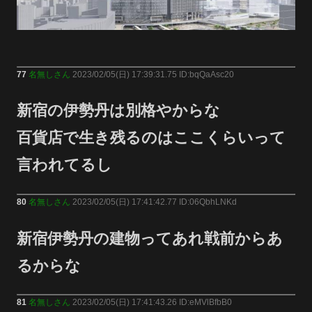
77
名無しさん
2023/02/05(日) 17:39:31.75 ID:bqQaAsc20
新宿の伊勢丹は別格やからな
百貨店で生き残るのはここくらいって
言われてるし
80
名無しさん
2023/02/05(日) 17:41:42.77 ID:06QbhLNKd
新宿伊勢丹の建物ってあれ戦前からあ
るからな
81
名無しさん
2023/02/05(日) 17:41:43.26 ID:eMVlBfbB0