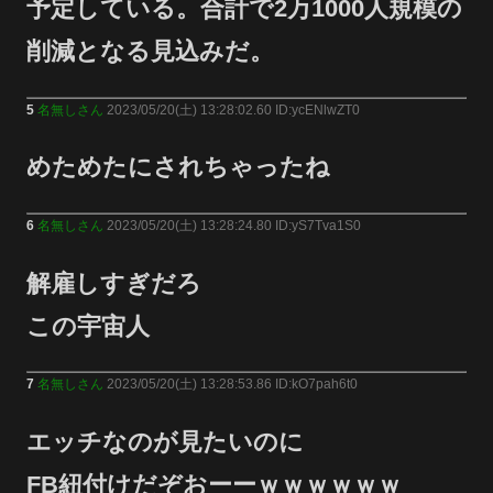
予定している。合計で2万1000人規模の
削減となる見込みだ。
5
名無しさん
2023/05/20(土) 13:28:02.60 ID:ycENlwZT0
めためたにされちゃったね
6
名無しさん
2023/05/20(土) 13:28:24.80 ID:yS7Tva1S0
解雇しすぎだろ
この宇宙人
7
名無しさん
2023/05/20(土) 13:28:53.86 ID:kO7pah6t0
エッチなのが見たいのに
FB紐付けだぞおーーｗｗｗｗｗｗ