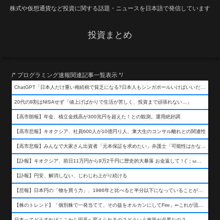
株式や仮想通貨など投資に関する話題・ニュースを日本語で発信しています
投資まとめ
/* プログラミング速報関連記事一覧表示 */
ChatGPT「日本人だけ重い相続税で貧乏になる?日本人もシンガポールいけばいいだけだから相続税で日本人は貧乏にならんだろ呆」
20代の8割はNISAせず「値上げばかりで生活が苦しく、投資まで頑張れない…」
【高市朗報】年金、積立金残高が300兆円を超えた！との観測。運用絶好調
【高市悲報】キオクシア、社員600人が10億円り人、東大生のコンサル離れとの関連性
【高市悲報】みんなで大家さん出資者「元本保証を求めたい」弁護士「可能性はかなり低い」出資者「不誠実！」
【訃報】キオクシア、前日11万円から9万2千円に歴史的大暴落 お金返して！(´；ω；｀)
【訃報】円安、解消しない、じわじわ上がり続ける
【悲報】日本円の「物を買う力」、1986年と比べると半分以下になっていることが判明&#8230;高市さんありがとう！
【株のトレンド】「個別株で一発当てて、その益をオルカンにしてFire」⇐これが流行ってるらしい
日本ってどうすればここから円高へ変えられるの？どういう政策が必要なの？