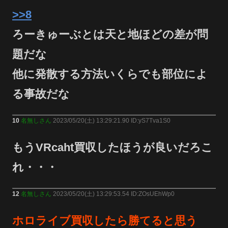
>>8
ろーきゅーぶとは天と地ほどの差が問
題だな
他に発散する方法いくらでも部位によ
る事故だな
10
名無しさん
2023/05/20(土) 13:29:21.90 ID:yS7Tva1S0
もうVRcaht買収したほうが良いだろこ
れ・・・
12
名無しさん
2023/05/20(土) 13:29:53.54 ID:ZOsUEhWp0
ホロライブ買収したら勝てると思う