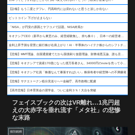
【訃報】もう二度とデフレ、円高時代には戻れないと思うと涙しか出ない
ビットコイン 下げが止まらない
「NISA」が円安の原因とヤフコメで話題。NISA終焉か
キオクシアCEO（新卒から東芝のみ、経営経験無し、持ち株０）、日本一の経営者になる…
金利上昇予測を背景に銀行株が右肩上がり！AI・半導体のハイテク株からのシフトチェンジも
【悲報】MMT理論、自国通貨建てだから国債刷り放題理論、財務省悪玉論、誰も言わなくなるwwwwwwwwwwwwwww
【悲報】キオクシアで資産170億になった億万長者さん、34000円のnoteを売って小銭を稼いでしまうwwwwwwwwwwwwwwwwwwww
【悲報】キオクシア社員「株価なんて暴落すればいい」株保有者や経営陣への不満爆発
【悲報】サナエトークン処分見送りへー金融庁、高市政権に配慮
【高市悲報】日本育英会の奨学金、ついに金利３％！大台を突破
フェイスブックの次はVR離れ…1兆円超
えの大赤字を垂れ流す「メタ社」の悲惨
な末路
個別銘柄