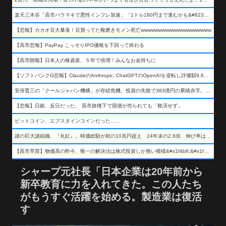
楽天三木谷「高市バラマキで悪性インフレ加速」「1ドル180円まで進むかも&#8230;もう看過できない」
【悲報】カカオ豆大暴落！豆買ってた靴磨きモメン死亡wwwwwwwwwwwwwwwwwwww
【高市悲報】PayPay こっそりIPO価格を下回って終わる
【高市朗報】日本人の株資産、５年で倍増！みんなお金持ちに
【ソフトバンクG悲報】ClaudeのAnthropic, ChatGPTのOpenAIを逆転し評価額9,650億ドル (約154兆円) の世界一価値あるAI企業に……
安倍晋三の「クールジャパン機構」が存続危機。投資の失敗で383億円の累積赤字。2025年度決算も大赤字の可能性。責任の所在はウヤムヤ
【悲報】日銀、反日だった。 高市政権下で国債が売られても「救済せず」
ビットコイン、エプスタインコインだった……
謎の巨大謎組織、『丸紅』。時価総額が初の10兆円超え 24年末の2.6倍、伸び率は謎組織首位
【高市早苗】物価高の昨今、唯一の解決法は株式投資しか無い模様&#x1f4b8;&#x1f4b8;&#x1f4b8;
シャープ元社長「日本企業は20年前から
新卒教育に力を入れてきた。この人たち
がもうすぐ活躍を始める。製造業は復活
す