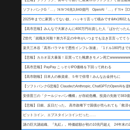
ソフトバンクG「…」ﾌﾙﾌﾙつ6兆3,840億円 OpenAI「…」ｸﾞﾜｼｬ【Ch
2025年までに家買ってない奴、ハッキリ言って積みです&#x1f602;もう二度
【高市悲報】みんなで大家さんに400万円出資した人「ばかだったんでし
Z世代「就職氷河期？努力不足の中年がいつまでも泣き言言っててう
楽天三木谷「高市バラマキで悪性インフレ加速」「1ドル180円まで進
【悲報】カカオ豆大暴落！豆買ってた靴磨きモメン死亡wwwwwwwww
【高市悲報】PayPay こっそりIPO価格を下回って終わる
【高市朗報】日本人の株資産、５年で倍増！みんなお金持ちに
【ソフトバンクG悲報】ClaudeのAnthropic, ChatGPTのOpen
安倍晋三の「クールジャパン機構」が存続危機。投資の失敗で383億
【悲報】日銀、反日だった。 高市政権下で国債が売られても「救済
ビットコイン、エプスタインコインだった……
謎の巨大謎組織、『丸紅』。時価総額が初の10兆円超え 24年末の2