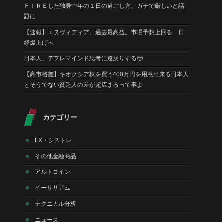
ＦＩＲＥした独身中年の１日の過ごし方、ガチで厳しいと話
題に
【速報】エヌヴィディア、過去最高益。市場予想上回る 日
経爆上げへ
日本人、デフレマインド思考に逆戻りする🥺
【高市格差】キオクシア株を買う400万円を用意出来る日本人
とそうでない貧乏人の差が超広まるって事よ
カテゴリー
FX・シストレ
その他金融商品
アルトコイン
イーサリアム
テクニカル分析
ニュース