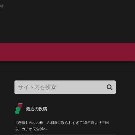
す
最近の投稿
【悲報】Adobe株、AI相場に殴られすぎて10年前より下回
る。ガチホ民全滅へ