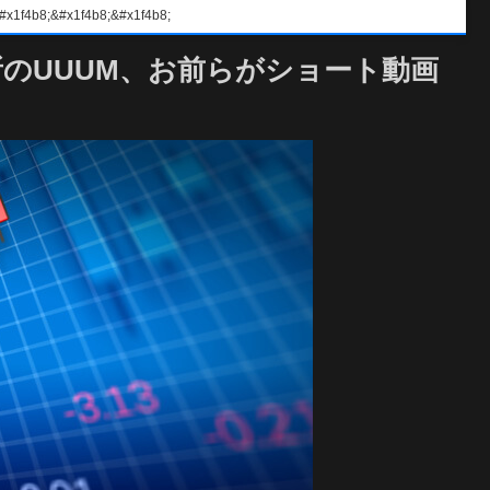
#x1f4b8;&#x1f4b8;
務所のUUUM、お前らがショート動画