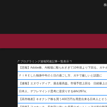
株
/* プログラミング速報関連記事一覧表示 */
【悲報】Adobe株、AI相場に殴られすぎて10年前より下回る。ガチ
ＦＩＲＥした独身中年の１日の過ごし方、ガチで厳しいと話題に
【速報】エヌヴィディア、過去最高益。市場予想上回る 日経爆上
日本人、デフレマインド思考に逆戻りする&#x1f97a;
【高市格差】キオクシア株を買う400万円を用意出来る日本人とそ
【悲報】ファナック、長年守り抜いた産業ロボットシェアで首位陥