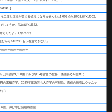
atGPT】
と庶民が買える値段になりません&#x1f602;&#x1f602;&#x1f602;
ょうか、私は&#x1f622;」
ぜえんだよ」1万いいね
むかも&#8230;もう看過できない」
wwwwwwwwwww
AIを逆転し評価額9,650億ドル (約154兆円) の世界一価値あるAI企業に……
円の累積赤字。2025年度決算も大赤字の可能性。責任の所在はウヤムヤ
せず」
.6倍、伸び率は謎組織首位