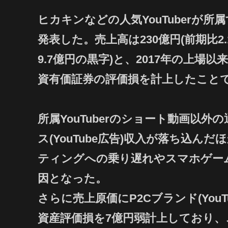
ヒカキンなどの人気YouTuberが所属
発表した。売上高は230億円(前期比2.
9.7億円の黒字)と、2017年の上
資有価証券の評価損を計上したことで
所属YouTuberのショート動画以
ス(YouTube広告)収入が落ち込
ティングへの乗り遅れやスマホゲー
因となった。
さらに売上原価にP2Cブランド(You
資産評価損を7億円弱計上しており