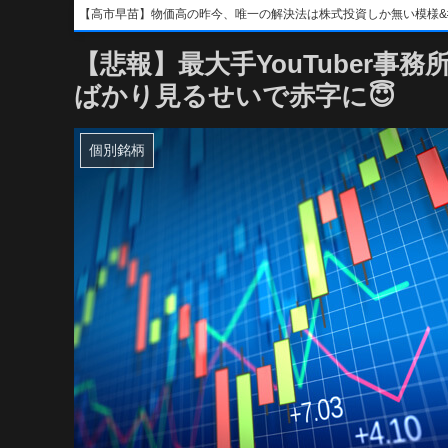
【高市早苗】物価高の昨今、唯一の解決法は株式投資しか無い模様&#x1f4b8;&
【悲報】最大手YouTuber事
ばかり見るせいで赤字に😇
個別銘柄