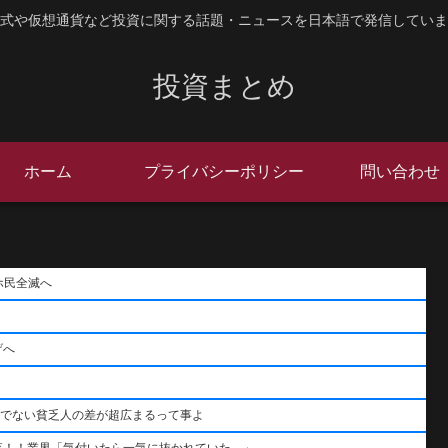
式や仮想通貨など投資に関する話題・ニュースを日本語で発信していま
投資まとめ
ホーム
プライバシーポリシー
問い合わせ
ホ民全滅へ
げへ
うでない貧乏人の差が超広まるって事よ
落！！業界「気付いたら一気に抜かれていた…」