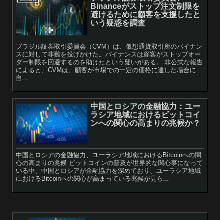
Binanceがストップ注文制限を
避けるために顧客を支援したと
いう疑惑を調査
ブラジル証券取引委員会（CVM）は、仮想通貨取引所のバイナン
スに対して非難を投げかけた。バイナンスは顧客がストップオー
ダー制限を回避するのを助けたという疑いがある。 非公式な報告
によると、CVMは、顧客が市場での一定の価格に達した場合に
自...
中国とロシアの金融協力：ユー
ラシア地域におけるビットコイ
ンへの関心の高まりの兆候か？
中国とロシアの金融協力、ユーラシア地域におけるBitcoinへの関
心の高まりの兆候 ビットコインの普及が世界的な関心事になって
いる中、中国とロシアが金融協力を深めており、ユーラシア地域
におけるBitcoinへの関心が高まっている兆候が見ら...