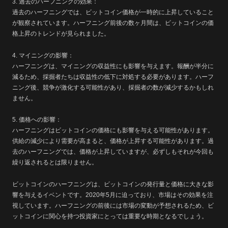
3. 過去のハーフニングの効果：
過去のハーフニングでは、ビットコイン価格が一時的に上昇していること
が観察されています。ハーフニング前後の数ヶ月間は、ビットコインの価
格上昇のトレンドが見られました。
4. マイニングの影響：
ハーフニングは、マイニングの収益性にも影響を与えます。報酬が半分に
減るため、採掘者たちは収益性の低下に対処する必要があります。ハーフ
ニング後、競争が激化する可能性があり、採掘者の数が減少するかもしれ
ません。
5. 価格への影響：
ハーフニングはビットコインの価格にも影響を与える可能性があります。
供給の減少により需要が高まると、価格が上昇する可能性があります。過
去のハーフニングでは、価格が上昇していますが、必ずしもそれが今回も
繰り返されるとは限りません。
ビットコインのハーフニングは、ビットコインの発行量と価格に大きな影
響を与えるイベントです。2020年5月に迫っており、市場はその効果を注
視しています。ハーフニングの前後には市場の変動が予想されるため、ビ
ットコインに関心を持つ投資家にとっては重要な時期となるでしょう。