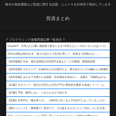
株式や仮想通貨など投資に関する話題・ニュースを日本語で発信しています
投資まとめ
/* プログラミング速報関連記事一覧表示 */
ChatGPT「日本人だけ重い相続税で貧乏になる?日本人もシンガポールいけばいいだけだから相続税で日本人は貧乏にならんだろ呆」
20代の8割はNISAせず「値上げばかりで生活が苦しく、投資まで頑張れない…」
【高市朗報】年金、積立金残高が300兆円を超えた！との観測。運用絶好調
【高市悲報】キオクシア、社員600人が10億円り人、東大生のコンサル離れとの関連性
【高市悲報】みんなで大家さん出資者「元本保証を求めたい」弁護士「可能性はかなり低い」出資者「不誠実！」
【訃報】キオクシア、前日11万円から9万2千円に歴史的大暴落 お金返して！(´；ω；｀)
【訃報】円安、解消しない、じわじわ上がり続ける
【悲報】日本円の「物を買う力」、1986年と比べると半分以下になっていることが判明&#8230;高市さんありがとう！
【株のトレンド】「個別株で一発当てて、その益をオルカンにしてFire」⇐これが流行ってるらしい
日本ってどうすればここから円高へ変えられるの？どういう政策が必要なの？