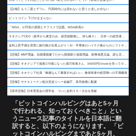
【訃報】もう二度とデフレ、円高時代には戻れないと思うと涙しか出ない
ビットコイン 下げが止まらない
「NISA」が円安の原因とヤフコメで話題。NISA終焉か
キオクシアCEO（新卒から東芝のみ、経営経験無し、持ち株０）、日本一の経営者になる…
金利上昇予測を背景に銀行株が右肩上がり！AI・半導体のハイテク株からのシフトチェンジも
【悲報】MMT理論、自国通貨建てだから国債刷り放題理論、財務省悪玉論、誰も言わなくなるwwwwwwwwwwwwwww
【悲報】キオクシアで資産170億になった億万長者さん、34000円のnoteを売って小銭を稼いでしまうwwwwwwwwwwwwwwwwwwww
【悲報】キオクシア社員「株価なんて暴落すればいい」株保有者や経営陣への不満爆発
【悲報】サナエトークン処分見送りへー金融庁、高市政権に配慮
【高市悲報】日本育英会の奨学金、ついに金利３％！大台を突破
「ビットコインハルビングはあと5ヶ月
で行われる、知っておくべきこと」とい
うニュース記事のタイトルを日本語に翻
訳すると、以下のようになります。 「ビ
ットコインハルビングまであと5ヶ月、