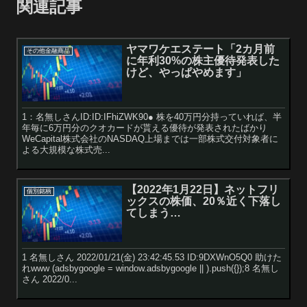
関連記事
ヤマワケエステート「2カ月前
その他金融商品
に年利30%の株主優待発表した
けど、やっぱやめます」
1：名無しさんID:ID:IFhiZWK90● 株を40万円分持っていれば、半
年毎に6万円分のクオカードが貰える優待が発表されたばかり
WeCapital株式会社のNASDAQ上場までは一部株式交付対象者に
よる大規模な株式売...
【2022年1月22日】ネットフリ
個別銘柄
ックスの株価、20％近く下落し
てしまう…
1 名無しさん 2022/01/21(金) 23:42:45.53 ID:9DXWnO5Q0 助けた
れwww (adsbygoogle = window.adsbygoogle || ).push({});8 名無し
さん 2022/0...