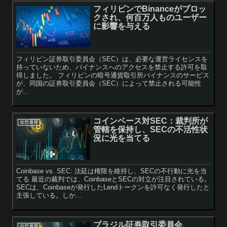
フィリピンでBinanceがブロッ
クされ、何百万人ものユーザー
に影響を与える
フィリピン証券取引委員会（SEC）は、必要な運営ライセンスを
持っていないため、バイナンスへのアクセスを禁止する許可を取
得しました。 フィリピンの暗号通貨取引所バイナンスのサービス
が、同国の証券取引委員会（SEC）によって禁止される可能性
が...
コインベース対SEC：裁判所が
仮想通貨
管轄を保持し、SECの不活性状
況に光を当てる
Coinbase vs. SEC: 法廷は権限を維持し、SECの不行動に光を当
てる 最近の裁判では、CoinbaseとSECの対立が注目されている。
SECは、Coinbaseが発行したLendトークンを許可なく発行したと
主張している。しか...
ブラジル証券取引委員会、
仮想通貨