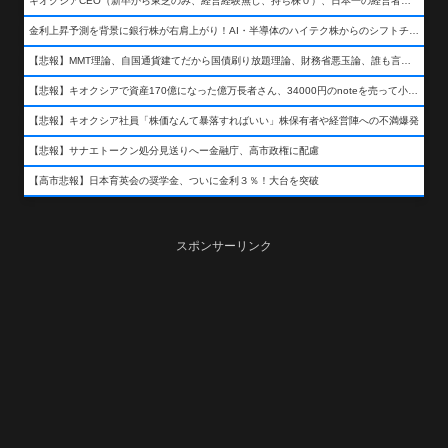
キオクシアCEO（新卒から東芝のみ、経営経験無し、持ち株０）、日本一の経営者になる…
金利上昇予測を背景に銀行株が右肩上がり！AI・半導体のハイテク株からのシフトチェンジも
【悲報】MMT理論、自国通貨建てだから国債刷り放題理論、財務省悪玉論、誰も言わなくなるwwwwwwwwwwwwwww
【悲報】キオクシアで資産170億になった億万長者さん、34000円のnoteを売って小銭を稼いでしまうwwwwwwwwwwwwwwwwwwww
【悲報】キオクシア社員「株価なんて暴落すればいい」株保有者や経営陣への不満爆発
【悲報】サナエトークン処分見送りへー金融庁、高市政権に配慮
【高市悲報】日本育英会の奨学金、ついに金利３％！大台を突破
スポンサーリンク