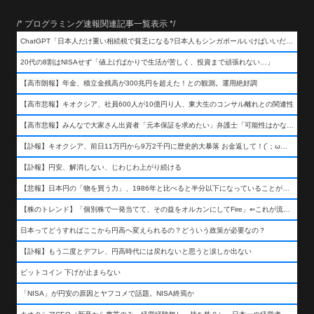
/* プログラミング速報関連記事一覧表示 */
ChatGPT「日本人だけ重い相続税で貧乏になる?日本人もシンガポールいけばいいだけだから相続税で日本人は貧乏にならんだろ呆」
20代の8割はNISAせず「値上げばかりで生活が苦しく、投資まで頑張れない…」
【高市朗報】年金、積立金残高が300兆円を超えた！との観測。運用絶好調
【高市悲報】キオクシア、社員600人が10億円り人、東大生のコンサル離れとの関連性
【高市悲報】みんなで大家さん出資者「元本保証を求めたい」弁護士「可能性はかなり低い」出資者「不誠実！」
【訃報】キオクシア、前日11万円から9万2千円に歴史的大暴落 お金返して！(´；ω；｀)
【訃報】円安、解消しない、じわじわ上がり続ける
【悲報】日本円の「物を買う力」、1986年と比べると半分以下になっていることが判明&#8230;高市さんありがとう！
【株のトレンド】「個別株で一発当てて、その益をオルカンにしてFire」⇐これが流行ってるらしい
日本ってどうすればここから円高へ変えられるの？どういう政策が必要なの？
【訃報】もう二度とデフレ、円高時代には戻れないと思うと涙しか出ない
ビットコイン 下げが止まらない
「NISA」が円安の原因とヤフコメで話題。NISA終焉か