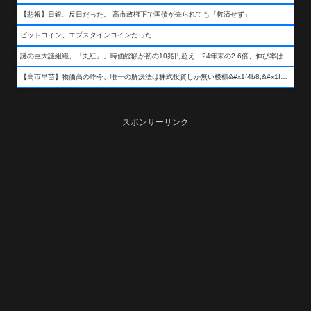
【悲報】日銀、反日だった。 高市政権下で国債が売られても「救済せず」
ビットコイン、エプスタインコインだった……
謎の巨大謎組織、『丸紅』。時価総額が初の10兆円超え 24年末の2.6倍、伸び率は謎組織首位
【高市早苗】物価高の昨今、唯一の解決法は株式投資しか無い模様&#x1f4b8;&#x1f4b8;&#x1f4b8;
スポンサーリンク