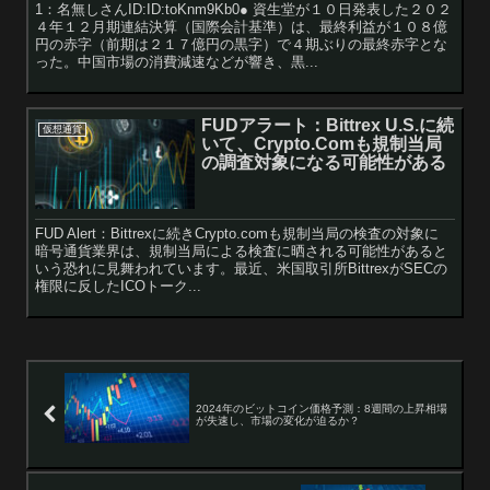
1：名無しさんID:ID:toKnm9Kb0● 資生堂が１０日発表した２０２
４年１２月期連結決算（国際会計基準）は、最終利益が１０８億
円の赤字（前期は２１７億円の黒字）で４期ぶりの最終赤字とな
った。中国市場の消費減速などが響き、黒...
FUDアラート：Bittrex U.S.に続
仮想通貨
いて、Crypto.Comも規制当局
の調査対象になる可能性がある
FUD Alert：Bittrexに続きCrypto.comも規制当局の検査の対象に
暗号通貨業界は、規制当局による検査に晒される可能性があると
いう恐れに見舞われています。最近、米国取引所BittrexがSECの
権限に反したICOトーク...
2024年のビットコイン価格予測：8週間の上昇相場
が失速し、市場の変化が迫るか？