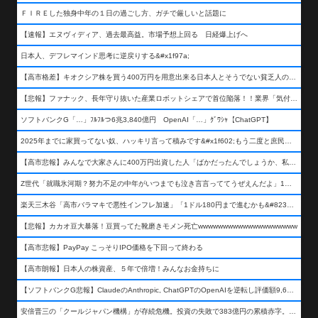
ＦＩＲＥした独身中年の１日の過ごし方、ガチで厳しいと話題に
【速報】エヌヴィディア、過去最高益。市場予想上回る 日経爆上げへ
日本人、デフレマインド思考に逆戻りする&#x1f97a;
【高市格差】キオクシア株を買う400万円を用意出来る日本人とそうでない貧乏人の差が超広まるって事よ
【悲報】ファナック、長年守り抜いた産業ロボットシェアで首位陥落！！業界「気付いたら一気に抜かれていた…」
ソフトバンクG「…」ﾌﾙﾌﾙつ6兆3,840億円 OpenAI「…」ｸﾞﾜｼｬ【ChatGPT】
2025年までに家買ってない奴、ハッキリ言って積みです&#x1f602;もう二度と庶民が買える値段になりません&#x1f602;&#x1f602;&#x1f602;
【高市悲報】みんなで大家さんに400万円出資した人「ばかだったんでしょうか、私は&#x1f622;」
Z世代「就職氷河期？努力不足の中年がいつまでも泣き言言っててうぜえんだよ」1万いいね
楽天三木谷「高市バラマキで悪性インフレ加速」「1ドル180円まで進むかも&#8230;もう看過できない」
【悲報】カカオ豆大暴落！豆買ってた靴磨きモメン死亡wwwwwwwwwwwwwwwwwwww
【高市悲報】PayPay こっそりIPO価格を下回って終わる
【高市朗報】日本人の株資産、５年で倍増！みんなお金持ちに
【ソフトバンクG悲報】ClaudeのAnthropic, ChatGPTのOpenAIを逆転し評価額9,650億ドル (約154兆円) の世界一価値あるAI企業に……
安倍晋三の「クールジャパン機構」が存続危機。投資の失敗で383億円の累積赤字。2025年度決算も大赤字の可能性。責任の所在はウヤムヤ