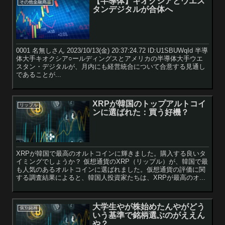
【半導体】キオクシアとウエス
その他金融商品
タンデジタルが合体へ
0001 名無しさん 2023/10/13(金) 20:37:24.72 ID:U1SBUWqId 半導
体大手キオクシア○ールディングスとアメリカの半導体大手ウエ
スタン・デジタルが、月内にも経営統合について合意する見通し
であることが...
XRPが韓国のトップアルトコイ
リップル
ンに選ばれた：買う好機？
XRPが韓国で最高のオルトコインに輝きました。購入する良いタ
イミングでしょうか？ 仮想通貨のXRP（リップル）が、韓国で最
も人気のあるオルトコインに選ばれました。仮想通貨の評価に関
する調査結果によると、韓国人投資家たちは、XRPが最高のオ...
大学生やが株始めたんやがどう
個別銘柄
いう基準で銘柄選ぶのがええん
や？