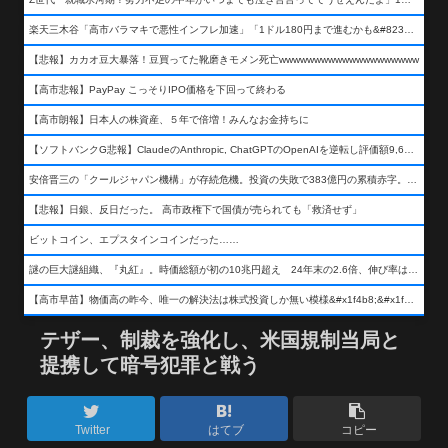
楽天三木谷「高市バラマキで悪性インフレ加速」「1ドル180円まで進むかも&#8230;もう看過できない」
【悲報】カカオ豆大暴落！豆買ってた靴磨きモメン死亡wwwwwwwwwwwwwwwwwwww
【高市悲報】PayPay こっそりIPO価格を下回って終わる
【高市朗報】日本人の株資産、５年で倍増！みんなお金持ちに
【ソフトバンクG悲報】ClaudeのAnthropic, ChatGPTのOpenAIを逆転し評価額9,650億ドル (約154兆円) の世界一価値あるAI企業に……
安倍晋三の「クールジャパン機構」が存続危機。投資の失敗で383億円の累積赤字。2025年度決算も大赤字の可能性。責任の所在はウヤムヤ
【悲報】日銀、反日だった。 高市政権下で国債が売られても「救済せず」
ビットコイン、エプスタインコインだった……
謎の巨大謎組織、『丸紅』。時価総額が初の10兆円超え 24年末の2.6倍、伸び率は謎組織首位
【高市早苗】物価高の昨今、唯一の解決法は株式投資しか無い模様&#x1f4b8;&#x1f4b8;&#x1f4b8;
テザー、制裁を強化し、米国規制当局と
提携して暗号犯罪と戦う
Twitter
はてブ
コピー