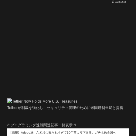
2023.12.18
Tetherが制裁を強化し、セキュリティ管理のために米国規制当局と提携
/* プログラミング速報関連記事一覧表示 */
【悲報】Adobe株、AI相場に殴られすぎて10年前より下回る。ガチホ民全滅へ