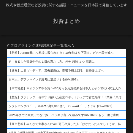
株式や仮想通貨など投資に関する話題・ニュースを日本語で発信しています
投資まとめ
/* プログラミング速報関連記事一覧表示 */
【悲報】Adobe株、AI相場に殴られすぎて10年前より下回る。ガチホ民全滅へ
ＦＩＲＥした独身中年の１日の過ごし方、ガチで厳しいと話題に
【速報】エヌヴィディア、過去最高益。市場予想上回る 日経爆上げへ
日本人、デフレマインド思考に逆戻りする&#x1f97a;
【高市格差】キオクシア株を買う400万円を用意出来る日本人とそうでない貧乏人の差が超広まるって事よ
【悲報】ファナック、長年守り抜いた産業ロボットシェアで首位陥落！！業界「気付いたら一気に抜かれていた…」
ソフトバンクG「…」ﾌﾙﾌﾙつ6兆3,840億円 OpenAI「…」ｸﾞﾜｼｬ【ChatGPT】
2025年までに家買ってない奴、ハッキリ言って積みです&#x1f602;もう二度と庶民が買える値段になりません&#x1f602;&#x1f602;&#x1f602;
【高市悲報】みんなで大家さんに400万円出資した人「ばかだったんでしょうか、私は&#x1f622;」
Z世代「就職氷河期？努力不足の中年がいつまでも泣き言言っててうぜえんだよ」1万いいね