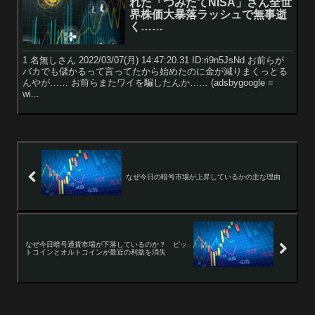
れた「つみたてNISA」さん全世
界株価大暴落ラッシュで無事逝
く……
1 名無しさん 2022/03/07(月) 14:47:20.31 ID:ri9n5JsNd お前らが
バカでも儲かるって言ってたから始めたのに金が減りまくっとる
んやが…… お前らまたワイを騙したんか…… (adsbygoogle =
wi...
なぜ今日の暗号市場が上昇しているかの主な理由
なぜ今日暗号通貨市場が下落しているのか？ ビッ
トコインとオルトコインが最近の利益を消失