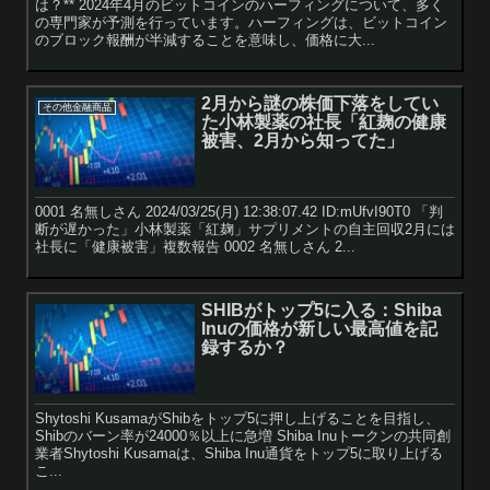
は？** 2024年4月のビットコインのハーフィングについて、多く
の専門家が予測を行っています。ハーフィングは、ビットコイン
のブロック報酬が半減することを意味し、価格に大...
2月から謎の株価下落をしてい
その他金融商品
た小林製薬の社長「紅麹の健康
被害、2月から知ってた」
0001 名無しさん 2024/03/25(月) 12:38:07.42 ID:mUfvI90T0 「判
断が遅かった」小林製薬「紅麹」サプリメントの自主回収2月には
社長に「健康被害」複数報告 0002 名無しさん 2...
SHIBがトップ5に入る：Shiba
Inuの価格が新しい最高値を記
録するか？
Shytoshi KusamaがShibをトップ5に押し上げることを目指し、
Shibのバーン率が24000％以上に急増 Shiba Inuトークンの共同創
業者Shytoshi Kusamaは、Shiba Inu通貨をトップ5に取り上げる
こ...