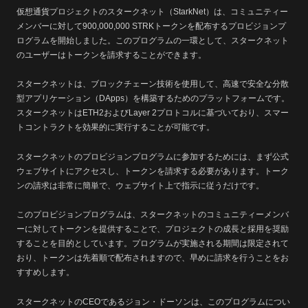
仮想通貨プロジェクトのスタークネット（StarkNet）は、コミュニティー
メンバーに対して900,000,000 STRKトークンを配布するプロビジョンプ
ログラムを開始しました。このプログラムの一環として、スタークネット
のユーザーはトークンを請求することができます。
スタークネットは、ブロックチェーン技術を使用して、高速で安全な分散
型アプリケーション（DApps）を構築するためのプラットフォームです。
スタークネットはETH2およびLayer 2プロトコルに基づいており、スマー
トコントラクトを効果的に実行することが可能です。
スタークネットのプロビジョンプログラムに参加するためには、まず公式
ウェブサイトにアクセスし、トークンを請求する必要があります。トーク
ンの請求は非常に簡単で、ウェブサイト上で指示に従うだけです。
このプロビジョンプログラムは、スタークネットのコミュニティーメンバ
ーに対してトークンを提供することで、プロジェクトの成長と採用を奨励
することを目的としています。プログラムが実施される期間は限定されて
おり、トークンは先着順で配布されますので、早めに請求を行うことをお
すすめします。
スタークネットのCEOであるジョン・ドーソンは、このプログラムについ