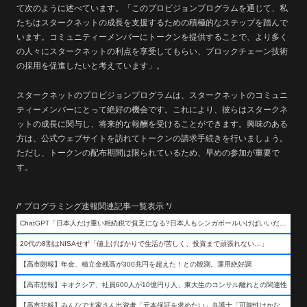
て次のように述べています。「このプロビジョンプログラムを通じて、私
たちはスタークネットの成長を支援するための積極的なステップを踏んで
います。コミュニティーメンバーにトークンを提供することで、より多く
の人々にスタークネットの利点を享受してもらい、ブロックチェーン技術
の採用を促進したいと考えています」。
スタークネットのプロビジョンプログラムは、スタークネットのコミュニ
ティーメンバーにとって絶好の機会です。これにより、彼らはスタークネ
ットの成長に関与し、将来的な報酬を受けることができます。興味のある
方は、公式ウェブサイトを訪れてトークンの請求手続きを行いましょう。
ただし、トークンの配布期間は限られているため、早めの参加が重要で
す。
/* プログラミング速報関連記事一覧表示 */
ChatGPT「日本人だけ重い相続税で貧乏になる?日本人もシンガポールいけばいいだけだから相続税で日本人は貧乏にならんだろ呆」
20代の8割はNISAせず「値上げばかりで生活が苦しく、投資まで頑張れない…」
【高市朗報】年金、積立金残高が300兆円を超えた！との観測。運用絶好調
【高市悲報】キオクシア、社員600人が10億円り人、東大生のコンサル離れとの関連性
【高市悲報】みんなで大家さん出資者「元本保証を求めたい」弁護士「可能性はかなり低い」出資者「不誠実！」