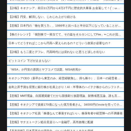
【訃報】キオクシア、前日11万円から9万2千円に歴史的大暴落 お金返して！(´；ω；｀)
【訃報】円安、解消しない、じわじわ上がり続ける
【悲報】日本円の「物を買う力」、1986年と比べると半分以下になっていることが判明&#8230;高市さんありがとう！
【株のトレンド】「個別株で一発当てて、その益をオルカンにしてFire」⇐これが流行ってるらしい
日本ってどうすればここから円高へ変えられるの？どういう政策が必要なの？
【訃報】もう二度とデフレ、円高時代には戻れないと思うと涙しか出ない
ビットコイン 下げが止まらない
「NISA」が円安の原因とヤフコメで話題。NISA終焉か
キオクシアCEO（新卒から東芝のみ、経営経験無し、持ち株０）、日本一の経営者になる…
金利上昇予測を背景に銀行株が右肩上がり！AI・半導体のハイテク株からのシフトチェンジも
【悲報】MMT理論、自国通貨建てだから国債刷り放題理論、財務省悪玉論、誰も言わなくなるwwwwwwwwwwwwwww
【悲報】キオクシアで資産170億になった億万長者さん、34000円のnoteを売って小銭を稼いでしまうwwwwwwwwwwwwwwwwwwww
【悲報】キオクシア社員「株価なんて暴落すればいい」株保有者や経営陣への不満爆発
【悲報】サナエトークン処分見送りへー金融庁、高市政権に配慮
【高市悲報】日本育英会の奨学金、ついに金利３％！大台を突破