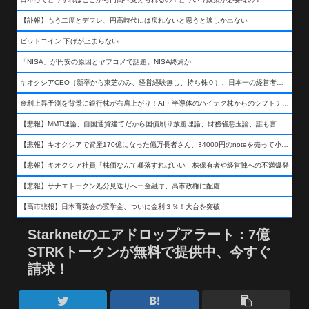
【訃報】もう二度とデフレ、円高時代には戻れないと思うと涙しか出ない
ビットコイン 下げが止まらない
「NISA」が円安の原因とヤフコメで話題。NISA終焉か
キオクシアCEO（新卒から東芝のみ、経営経験無し、持ち株０）、日本一の経営者になる…
金利上昇予測を背景に銀行株が右肩上がり！AI・半導体のハイテク株からのシフトチェンジも
【悲報】MMT理論、自国通貨建てだから国債刷り放題理論、財務省悪玉論、誰も言わなくなるwwwwwwwwwwwwwww
【悲報】キオクシアで資産170億になった億万長者さん、34000円のnoteを売って小銭を稼いでしまうwwwwwwwwwwwwwwwwwwww
【悲報】キオクシア社員「株価なんて暴落すればいい」株保有者や経営陣への不満爆発
【悲報】サナエトークン処分見送りへー金融庁、高市政権に配慮
【高市悲報】日本育英会の奨学金、ついに金利３％！大台を突破
Starknetのエアドロップアラート：7億
STRKトークンが無料で提供中、今すぐ
請求！