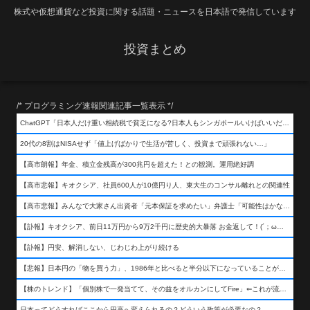
株式や仮想通貨など投資に関する話題・ニュースを日本語で発信しています
投資まとめ
/* プログラミング速報関連記事一覧表示 */
ChatGPT「日本人だけ重い相続税で貧乏になる?日本人もシンガポールいけばいいだけだから相続税で日本人は貧乏にならんだろ呆」
20代の8割はNISAせず「値上げばかりで生活が苦しく、投資まで頑張れない…」
【高市朗報】年金、積立金残高が300兆円を超えた！との観測。運用絶好調
【高市悲報】キオクシア、社員600人が10億円り人、東大生のコンサル離れとの関連性
【高市悲報】みんなで大家さん出資者「元本保証を求めたい」弁護士「可能性はかなり低い」出資者「不誠実！」
【訃報】キオクシア、前日11万円から9万2千円に歴史的大暴落 お金返して！(´；ω；｀)
【訃報】円安、解消しない、じわじわ上がり続ける
【悲報】日本円の「物を買う力」、1986年と比べると半分以下になっていることが判明&#8230;高市さんありがとう！
【株のトレンド】「個別株で一発当てて、その益をオルカンにしてFire」⇐これが流行ってるらしい
日本ってどうすればここから円高へ変えられるの？どういう政策が必要なの？