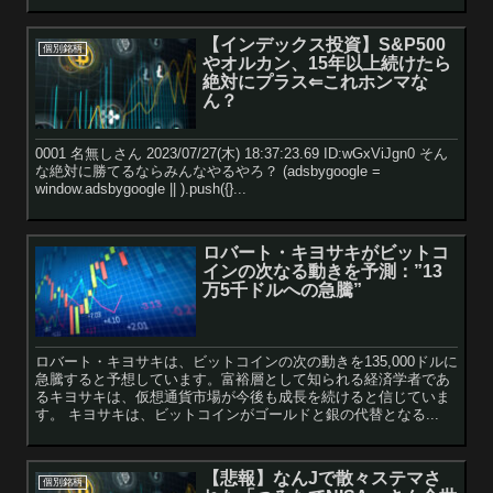
【インデックス投資】S&P500
個別銘柄
やオルカン、15年以上続けたら
絶対にプラス⇐これホンマな
ん？
0001 名無しさん 2023/07/27(木) 18:37:23.69 ID:wGxViJgn0 そん
な絶対に勝てるならみんなやるやろ？ (adsbygoogle =
window.adsbygoogle || ).push({}...
ロバート・キヨサキがビットコ
インの次なる動きを予測：”13
万5千ドルへの急騰”
ロバート・キヨサキは、ビットコインの次の動きを135,000ドルに
急騰すると予想しています。富裕層として知られる経済学者であ
るキヨサキは、仮想通貨市場が今後も成長を続けると信じていま
す。 キヨサキは、ビットコインがゴールドと銀の代替となる...
【悲報】なんJで散々ステマさ
個別銘柄