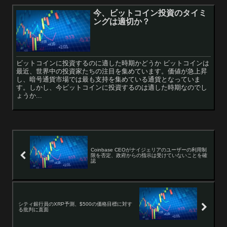
今、ビットコイン投資のタイミ
ングは適切か？
ビットコインに投資するのに適した時期かどうか ビットコインは
最近、世界中の投資家たちの注目を集めています。価値が急上昇
し、暗号通貨市場では最も支持を集めている通貨となっていま
す。しかし、今ビットコインに投資するのは適した時期なのでし
ょうか...
Coinbase CEOがナイジェリアのユーザーの利用制
限を否定、政府からの指示は受けていないことを確
認
シティ銀行員のXRP予測、$500の価格目標に対す
る批判に直面