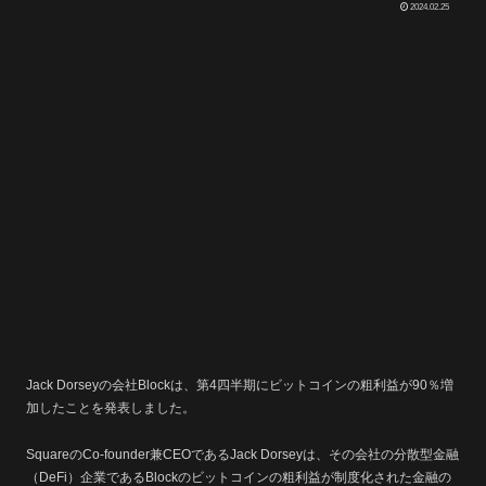
2024.02.25
Jack Dorseyの会社Blockは、第4四半期にビットコインの粗利益が90％増
加したことを発表しました。
SquareのCo-founder兼CEOであるJack Dorseyは、その会社の分散型金融
（DeFi）企業であるBlockのビットコインの粗利益が制度化された金融の