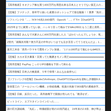
【高市格差】キオクシア株を買う400万円を用意出来る日本人とそうでない貧乏人の差が超広まるって事よ
【悲報】ファナック、長年守り抜いた産業ロボットシェアで首位陥落！！業界「気付いたら一気に抜かれていた…」
ソフトバンクG「…」ﾌﾙﾌﾙつ6兆3,840億円 OpenAI「…」ｸﾞﾜｼｬ【ChatGPT】
2025年までに家買ってない奴、ハッキリ言って積みです&#x1f602;もう二度と庶民が買える値段になりません&#x1f602;&#x1f602;&#x1f602;
【高市悲報】みんなで大家さんに400万円出資した人「ばかだったんでしょうか、私は&#x1f622;」
Z世代「就職氷河期？努力不足の中年がいつまでも泣き言言っててうぜえんだよ」1万いいね
楽天三木谷「高市バラマキで悪性インフレ加速」「1ドル180円まで進むかも&#8230;もう看過できない」
【悲報】カカオ豆大暴落！豆買ってた靴磨きモメン死亡wwwwwwwwwwwwwwwwwwww
【高市悲報】PayPay こっそりIPO価格を下回って終わる
【高市朗報】日本人の株資産、５年で倍増！みんなお金持ちに
【ソフトバンクG悲報】ClaudeのAnthropic, ChatGPTのOpenAIを逆転し評価額9,650億ドル (約154兆円) の世界一価値あるAI企業に……
安倍晋三の「クールジャパン機構」が存続危機。投資の失敗で383億円の累積赤字。2025年度決算も大赤字の可能性。責任の所在はウヤムヤ
【悲報】日銀、反日だった。 高市政権下で国債が売られても「救済せず」
ビットコイン、エプスタインコインだった……
謎の巨大謎組織、『丸紅』。時価総額が初の10兆円超え 24年末の2.6倍、伸び率は謎組織首位