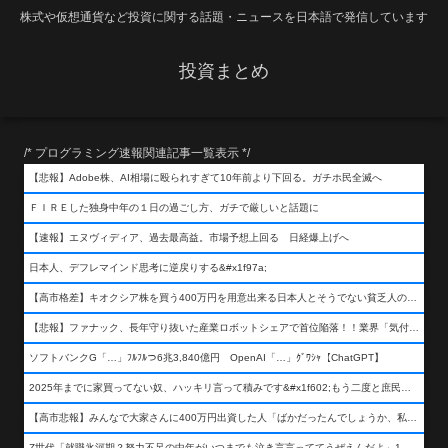
株式や仮想通貨など投資に関する話題・ニュースを日本語で発信しています
投資まとめ
/* プログラミング速報関連記事一覧表示 */
【悲報】Adobe株、AI相場に殴られすぎて10年前より下回る。ガチホ民全滅へ
ＦＩＲＥした独身中年の１日の過ごし方、ガチで厳しいと話題に
【速報】エヌヴィディア、過去最高益。市場予想上回る 日経爆上げへ
日本人、デフレマインド思考に逆戻りする&#x1f97a;
【高市格差】キオクシア株を買う400万円を用意出来る日本人とそうでない貧乏人の差が超広まるって事よ
【悲報】ファナック、長年守り抜いた産業ロボットシェアで首位陥落！！業界「気付いたら一気に抜かれていた…」
ソフトバンクG「…」ﾌﾙﾌﾙつ6兆3,840億円 OpenAI「…」ｸﾞﾜｼｬ【ChatGPT】
2025年までに家買ってない奴、ハッキリ言って積みです&#x1f602;もう二度と庶民が買える値段になりません&#x1f602;&#x1f602;&#x1f602;
【高市悲報】みんなで大家さんに400万円出資した人「ばかだったんでしょうか、私は&#x1f622;」
Z世代「就職氷河期？努力不足の中年がいつまでも泣き言言っててうぜえんだよ」1万いいね