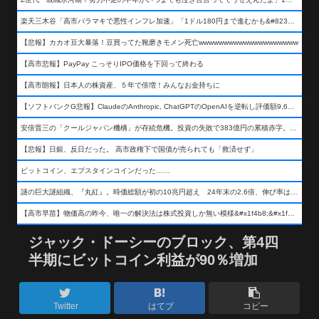
楽天三木谷「高市バラマキで悪性インフレ加速」「1ドル180円まで進むかも&#8230;もう看過できない」
【悲報】カカオ豆大暴落！豆買ってた靴磨きモメン死亡wwwwwwwwwwwwwwwwwwww
【高市悲報】PayPay こっそりIPO価格を下回って終わる
【高市朗報】日本人の株資産、５年で倍増！みんなお金持ちに
【ソフトバンクG悲報】ClaudeのAnthropic, ChatGPTのOpenAIを逆転し評価額9,650億ドル (約154兆円) の世界一価値あるAI企業に……
安倍晋三の「クールジャパン機構」が存続危機。投資の失敗で383億円の累積赤字。2025年度決算も大赤字の可能性。責任の所在はウヤムヤ
【悲報】日銀、反日だった。 高市政権下で国債が売られても「救済せず」
ビットコイン、エプスタインコインだった……
謎の巨大謎組織、『丸紅』。時価総額が初の10兆円超え 24年末の2.6倍、伸び率は謎組織首位
【高市早苗】物価高の昨今、唯一の解決法は株式投資しか無い模様&#x1f4b8;&#x1f4b8;&#x1f4b8;
ジャック・ドーシーのブロック、第4四
半期にビットコイン利益が90％増加
Twitter
はてブ
コピー