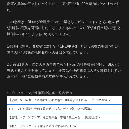
影響と興味の高まりに支えられて、第4四半期に90％増加したと述べまし
た。
この急増は、Blockが金融ラインの一環としてビットコインとその他の仮
想通貨の売買を可能にしたことによるもので、単に仮想通貨市場の成熟と
操作性の向上によるものかもしれません。
Squareは先月、商務省に対して「SPEAK Act」という法案の要請を行い、
匿名の暗号技術の米国政府への提出を求めています。
Dorseyは最近、自分の主力事業であるTwitterの社長職を辞任し、Blockに
専念することを発表しています。企業は今後の成長に大きな期待をしてい
ますが、同時に規制当局の監視が強化されています。
/* プログラミング速報関連記事一覧表示 */
【悲報】Adobe株、AI相場に殴られすぎて10年前より下回る。ガチホ民全滅へ
ＦＩＲＥした独身中年の１日の過ごし方、ガチで厳しいと話題に
【速報】エヌヴィディア、過去最高益。市場予想上回る 日経爆上げへ
日本人、デフレマインド思考に逆戻りする&#x1f97a;