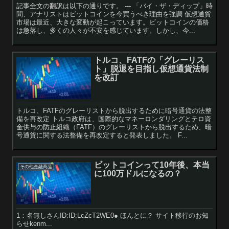
記事全文の翻訳は以下の通りです。 --- 「バイ・ザ・ディップ」時
間、アナリストはビットコインを今買うべき理由を強調 仮想通貨
市場は最近、大きな変動が起こっています。ビットコインの価格
は急落し、多くの人々が不安を感じています。しかし、今...
トルコ、FATFの「グレーリス
ト」脱退を目指し仮想通貨法制
を改訂
トルコ、FATFのグレーリストから脱出するために暗号通貨の法整
備を再改定 トルコ政府は、国際的なマネーロンダリングとテロ資
金供与の防止組織（FATF）のグレーリストから脱出するため、暗
号通貨に関する法整備を再改定すると発表しました。 F...
ビットコインって10年後、本当
その他金融商品
に100万ドルになるの？
1：名無しさんID:ID:LcZcT2WE0● ほんとに？ サイト移行のお知
らせkenm...