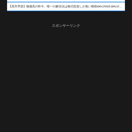
【高市早苗】物価高の昨今、唯一の解決法は株式投資しか無い模様&#x1f4b8;&#x1f4b8;&#x1f4b8;
スポンサーリンク