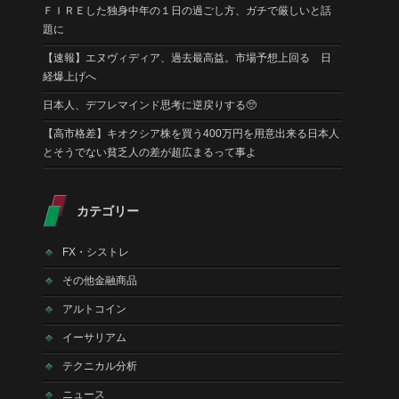
ＦＩＲＥした独身中年の１日の過ごし方、ガチで厳しいと話
題に
【速報】エヌヴィディア、過去最高益。市場予想上回る 日
経爆上げへ
日本人、デフレマインド思考に逆戻りする🥺
【高市格差】キオクシア株を買う400万円を用意出来る日本人
とそうでない貧乏人の差が超広まるって事よ
カテゴリー
FX・シストレ
その他金融商品
アルトコイン
イーサリアム
テクニカル分析
ニュース