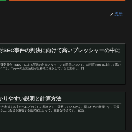
刃牙
le対SEC事件の判決に向けて高いプレッシャーの中に
取引委員会（SEC）による訴追の対象となっている問題について、裁判官Torresに対して高い
Cは、Rippleの企業活動が証券法に違反していると主張し、同...
かりやすい説明と計算方法
稼いだ利益を株主たちにどのくらい配当として還元しているかを、測るための指標です。実質
以上に配当を重視する投資家にとって、重要な指標です。 配当...