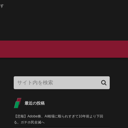
す
最近の投稿
【悲報】Adobe株、AI相場に殴られすぎて10年前より下回
る。ガチホ民全滅へ