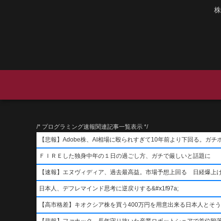
株
/* プログラミング速報関連記事一覧表示 */
【悲報】Adobe株、AI相場に殴られすぎて10年前より下回る。ガチ
ＦＩＲＥした独身中年の１日の過ごし方、ガチで厳しいと話題に
【速報】エヌヴィディア、過去最高益。市場予想上回る 日経爆上
日本人、デフレマインド思考に逆戻りする&#x1f97a;
【高市格差】キオクシア株を買う400万円を用意出来る日本人とそ
【悲報】ファナック、長年守り抜いた産業ロボットシェアで首位陥