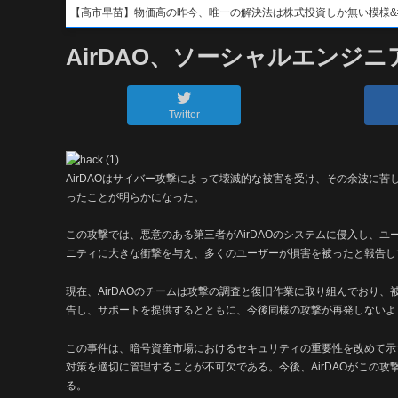
【高市早苗】物価高の昨今、唯一の解決法は株式投資しか無い模様&#x1f4b8;&
AirDAO、ソーシャルエンジ
Twitter
AirDAOはサイバー攻撃によって壊滅的な被害を受け、その余波に苦
ったことが明らかになった。
この攻撃では、悪意のある第三者がAirDAOのシステムに侵入し、ユ
ニティに大きな衝撃を与え、多くのユーザーが損害を被ったと報告し
現在、AirDAOのチームは攻撃の調査と復旧作業に取り組んでおり
告し、サポートを提供するとともに、今後同様の攻撃が再発しないよ
この事件は、暗号資産市場におけるセキュリティの重要性を改めて示
対策を適切に管理することが不可欠である。今後、AirDAOがこの
る。