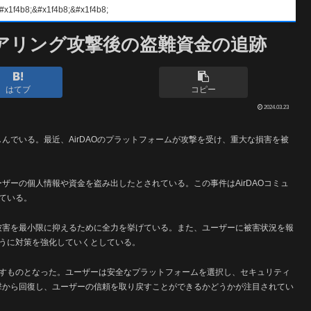
#x1f4b8;&#x1f4b8;
ニアリング攻撃後の盗難資金の追跡
はてブ
コピー
2024.03.23
しんでいる。最近、AirDAOのプラットフォームが攻撃を受け、重大な損害を被
ーザーの個人情報や資金を盗み出したとされている。この事件はAirDAOコミュ
ている。
、被害を最小限に抑えるために全力を挙げている。また、ユーザーに被害状況を報
うに対策を強化していくとしている。
すものとなった。ユーザーは安全なプラットフォームを選択し、セキュリティ
攻撃から回復し、ユーザーの信頼を取り戻すことができるかどうかが注目されてい