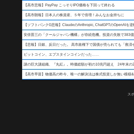
【高市悲報】PayPay こっそりIPO価格を下回って終わる
【高市朗報】日本人の株資産、５年で倍増！みんなお金持ちに
【ソフトバンクG悲報】ClaudeのAnthropic, ChatGPTのOpen
安倍晋三の「クールジャパン機構」が存続危機。投資の失敗で383億
【悲報】日銀、反日だった。 高市政権下で国債が売られても「救済
ビットコイン、エプスタインコインだった……
謎の巨大謎組織、『丸紅』。時価総額が初の10兆円超え 24年末の2
【高市早苗】物価高の昨今、唯一の解決法は株式投資しか無い模様&#x1f4b8;&
ス