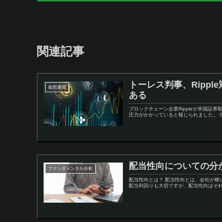
関連記事
トーレス判事、Ripp
仮想通貨
ある
ブロックチェーン企業Rippleが米国証券
圧力がかかっていると報じられました。 SE
配当性向についての分
ファンダメンタル分析
配当性向とは？ 配当性向とは、会社が
配当利回りも大切ですが、配当性向はそれ