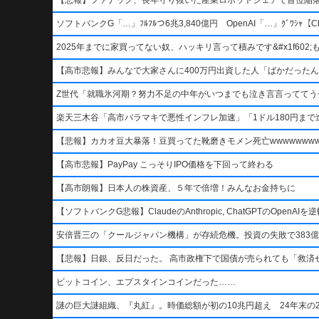
ソフトバンクG「…」ﾌﾙﾌﾙつ6兆3,840億円 OpenAI「…」ｸﾞﾜｼｬ【Ch
2025年までに家買ってない奴、ハッキリ言って積みです&#x1f602;もう二度
【高市悲報】みんなで大家さんに400万円出資した人「ばかだったんでし
Z世代「就職氷河期？努力不足の中年がいつまでも泣き言言っててう
楽天三木谷「高市バラマキで悪性インフレ加速」「1ドル180円まで進
【悲報】カカオ豆大暴落！豆買ってた靴磨きモメン死亡wwwwwwwww
【高市悲報】PayPay こっそりIPO価格を下回って終わる
【高市朗報】日本人の株資産、５年で倍増！みんなお金持ちに
【ソフトバンクG悲報】ClaudeのAnthropic, ChatGPTのOpen
安倍晋三の「クールジャパン機構」が存続危機。投資の失敗で383億
【悲報】日銀、反日だった。 高市政権下で国債が売られても「救済
ビットコイン、エプスタインコインだった……
謎の巨大謎組織、『丸紅』。時価総額が初の10兆円超え 24年末の2