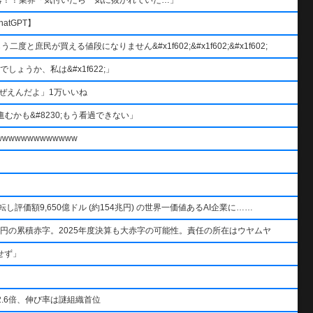
atGPT】
と庶民が買える値段になりません&#x1f602;&#x1f602;&#x1f602;
ょうか、私は&#x1f622;」
ぜえんだよ」1万いいね
むかも&#8230;もう看過できない」
wwwwwwwwwww
AIを逆転し評価額9,650億ドル (約154兆円) の世界一価値あるAI企業に……
円の累積赤字。2025年度決算も大赤字の可能性。責任の所在はウヤムヤ
せず」
.6倍、伸び率は謎組織首位