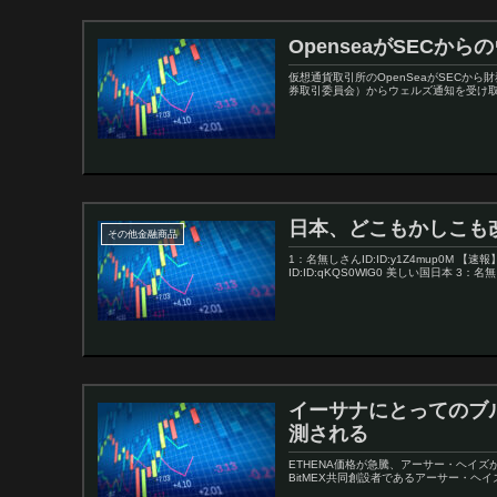
OpenseaがSEC
仮想通貨取引所のOpenSeaがSECから
券取引委員会）からウェルズ通知を受け取っ
日本、どこもかしこも
その他金融商品
1：名無しさんID:ID:y1Z4mup0M 
ID:ID:qKQS0WlG0 美しい国日本 3：名無しさ
イーサナにとってのブ
測される
ETHENA価格が急騰、アーサー・ヘイズ
BitMEX共同創設者であるアーサー・ヘイ