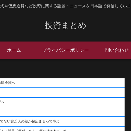
式や仮想通貨など投資に関する話題・ニュースを日本語で発信していま
投資まとめ
ホーム
プライバシーポリシー
問い合わせ
ホ民全滅へ
げへ
うでない貧乏人の差が超広まるって事よ
落！！業界「気付いたら一気に抜かれていた…」