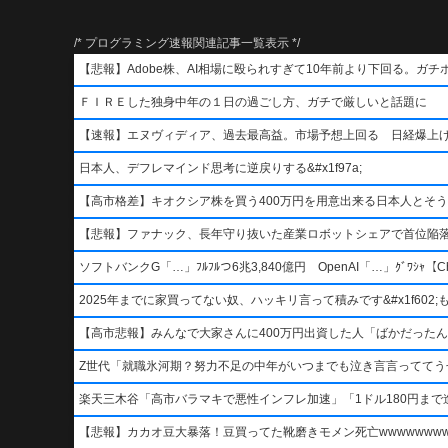
/* プログラミング速報関連記事一覧表示 */
【悲報】Adobe株、AI相場に殴られすぎて10年前より下回る。ガチ
ＦＩＲＥした独身中年の１日の過ごし方、ガチで厳しいと話題に
【速報】エヌヴィディア、過去最高益。市場予想上回る 日経爆上
日本人、デフレマインド思考に逆戻りする&#x1f97a;
【高市格差】キオクシア株を買う400万円を用意出来る日本人とそ
【悲報】ファナック、長年守り抜いた産業ロボットシェアで首位陥
ソフトバンクG「…」ﾌﾙﾌﾙつ6兆3,840億円 OpenAI「…」ｸﾞﾜｼｬ【Ch
2025年までに家買ってない奴、ハッキリ言って積みです&#x1f602;もう二度
【高市悲報】みんなで大家さんに400万円出資した人「ばかだったんでし
Z世代「就職氷河期？努力不足の中年がいつまでも泣き言言っててう
楽天三木谷「高市バラマキで悪性インフレ加速」「1ドル180円まで進
【悲報】カカオ豆大暴落！豆買ってた靴磨きモメン死亡wwwwwwwww