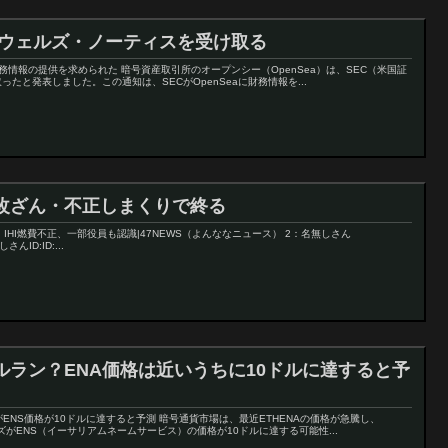
からのウェルズ・ノーティスを受け取る
財務情報の提供を求められた 暗号資産取引所のオープンシー（OpenSea）は、SEC（米国証
たと発表しました。この通知は、SECがOpenSeaに財務情報を...
改ざん・不正しまくりで終る
【速報】IHI燃費不正、一部役員も認識|47NEWS（よんななニュース） 2：名無しさん
んID:ID:...
ルラン？ENA価格は近いうちに10ドルに達すると予
がENS価格が10ドルに達すると予測 暗号通貨市場は、最近ETHENAの価格が急騰し、
ズがENS（イーサリアムネームサービス）の価格が10ドルに達する可能性...