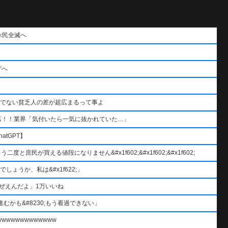
ホ民全滅へ
げへ
うでない貧乏人の差が超広まるって事よ
落！！業界「気付いたら一気に抜かれていた…」
atGPT】
と庶民が買える値段になりません&#x1f602;&#x1f602;&#x1f602;
ょうか、私は&#x1f622;」
ぜえんだよ」1万いいね
むかも&#8230;もう看過できない」
wwwwwwwwwww