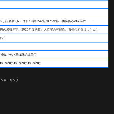
AIを逆転し評価額9,650億ドル (約154兆円) の世界一価値あるAI企業に……
円の累積赤字。2025年度決算も大赤字の可能性。責任の所在はウヤムヤ
せず」
.6倍、伸び率は謎組織首位
#x1f4b8;&#x1f4b8;
ポンサーリンク