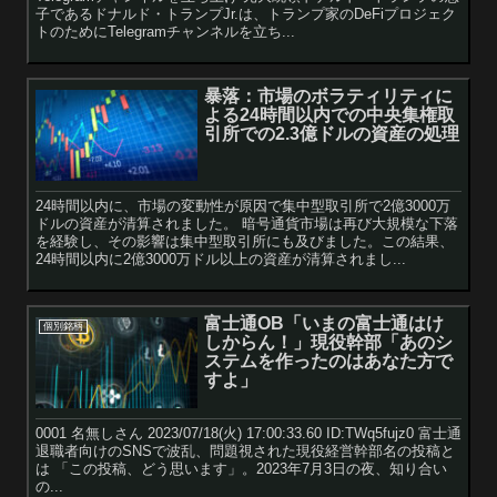
子であるドナルド・トランプJr.は、トランプ家のDeFiプロジェク
トのためにTelegramチャンネルを立ち...
暴落：市場のボラティリティに
よる24時間以内での中央集権取
引所での2.3億ドルの資産の処理
24時間以内に、市場の変動性が原因で集中型取引所で2億3000万
ドルの資産が清算されました。 暗号通貨市場は再び大規模な下落
を経験し、その影響は集中型取引所にも及びました。この結果、
24時間以内に2億3000万ドル以上の資産が清算されまし...
富士通OB「いまの富士通はけ
個別銘柄
しからん！」現役幹部「あのシ
ステムを作ったのはあなた方で
すよ」
0001 名無しさん 2023/07/18(火) 17:00:33.60 ID:TWq5fujz0 富士通
退職者向けのSNSで波乱、問題視された現役経営幹部名の投稿と
は 「この投稿、どう思います」。2023年7月3日の夜、知り合い
の...