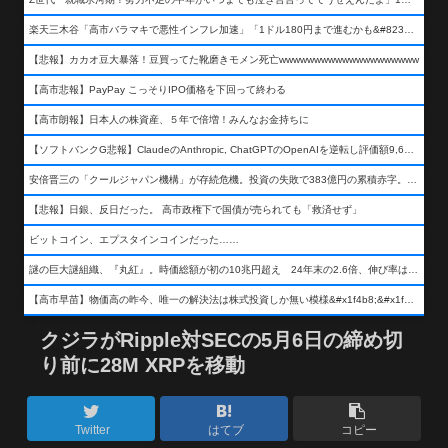
楽天三木谷「高市バラマキで悪性インフレ加速」「1ドル180円まで進むかも&#8230;もう看過できない」
【悲報】カカオ豆大暴落！豆買ってた靴磨きモメン死亡wwwwwwwwwwwwwwwwwwww
【高市悲報】PayPay こっそりIPO価格を下回って終わる
【高市朗報】日本人の株資産、５年で倍増！みんなお金持ちに
【ソフトバンクG悲報】ClaudeのAnthropic, ChatGPTのOpenAIを逆転し評価額9,650億ドル (約154兆円) の世界一価値あるAI企業に……
安倍晋三の「クールジャパン機構」が存続危機。投資の失敗で383億円の累積赤字。2025年度決算も大赤字の可能性。責任の所在はウヤムヤ
【悲報】日銀、反日だった。 高市政権下で国債が売られても「救済せず」
ビットコイン、エプスタインコインだった……
謎の巨大謎組織、『丸紅』。時価総額が初の10兆円超え 24年末の2.6倍、伸び率は謎組織首位
【高市早苗】物価高の昨今、唯一の解決法は株式投資しか無い模様&#x1f4b8;&#x1f4b8;&#x1f4b8;
クジラがRipple対SECの5月6日の締め切
り前に28M XRPを移動
Twitter
はてブ
コピー