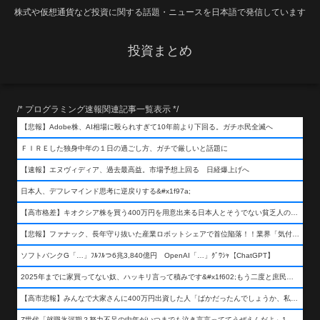
株式や仮想通貨など投資に関する話題・ニュースを日本語で発信しています
投資まとめ
/* プログラミング速報関連記事一覧表示 */
【悲報】Adobe株、AI相場に殴られすぎて10年前より下回る。ガチホ民全滅へ
ＦＩＲＥした独身中年の１日の過ごし方、ガチで厳しいと話題に
【速報】エヌヴィディア、過去最高益。市場予想上回る 日経爆上げへ
日本人、デフレマインド思考に逆戻りする&#x1f97a;
【高市格差】キオクシア株を買う400万円を用意出来る日本人とそうでない貧乏人の差が超広まるって事よ
【悲報】ファナック、長年守り抜いた産業ロボットシェアで首位陥落！！業界「気付いたら一気に抜かれていた…」
ソフトバンクG「…」ﾌﾙﾌﾙつ6兆3,840億円 OpenAI「…」ｸﾞﾜｼｬ【ChatGPT】
2025年までに家買ってない奴、ハッキリ言って積みです&#x1f602;もう二度と庶民が買える値段になりません&#x1f602;&#x1f602;&#x1f602;
【高市悲報】みんなで大家さんに400万円出資した人「ばかだったんでしょうか、私は&#x1f622;」
Z世代「就職氷河期？努力不足の中年がいつまでも泣き言言っててうぜえんだよ」1万いいね