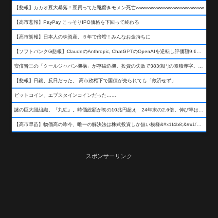
【悲報】カカオ豆大暴落！豆買ってた靴磨きモメン死亡wwwwwwwwwwwwwwwwwwww
【高市悲報】PayPay こっそりIPO価格を下回って終わる
【高市朗報】日本人の株資産、５年で倍増！みんなお金持ちに
【ソフトバンクG悲報】ClaudeのAnthropic, ChatGPTのOpenAIを逆転し評価額9,650億ドル (約154兆円) の世界一価値あるAI企業に……
安倍晋三の「クールジャパン機構」が存続危機。投資の失敗で383億円の累積赤字。2025年度決算も大赤字の可能性。責任の所在はウヤムヤ
【悲報】日銀、反日だった。 高市政権下で国債が売られても「救済せず」
ビットコイン、エプスタインコインだった……
謎の巨大謎組織、『丸紅』。時価総額が初の10兆円超え 24年末の2.6倍、伸び率は謎組織首位
【高市早苗】物価高の昨今、唯一の解決法は株式投資しか無い模様&#x1f4b8;&#x1f4b8;&#x1f4b8;
スポンサーリンク