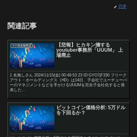
刃牙
関連記事
【悲報】ヒカキン擁する
その他金融商品
youtuber事務所「UUUM」 上
場廃止
1 名無しさん 2024/11/15(金) 00:49:53.23 ID:GYO7jF330 フリーク
アウト・ホールディングス（HD）は14日、子会社でユーチューバ
ーのマネジメントなどを手がけるUUUMを完全子会社化すると発
表した...
ビットコイン価格分析: 5万ドル
を下回るか？