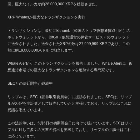
回、巨大なイルカが約28,000,000 XRPを移動させた。
XRP Whalesが巨大なトランザクションを実行
トランザクションは、最初にBithumb（韓国のトップ仮想通貨取引所）の
ホットウォレットから、BitGo（仮想通貨の保管サービス）のウォレット
に送金されました。送金されたXRPの数は27,999,999 XRPであり、この
額は約19,000,000米ドルに相当します。
Whale Alertが、このトランザクションを報告しました。Whale Alertは、仮
想通貨市場での巨大なトランザクションを追跡する専門家です。
SECとの法廷闘争が継続中
リップルは、SEC（証券取引委員会）に提訴されました。SECは、リップ
ルがXRPを非証券として販売していたと主張しており、リップルはこれに
異議を唱えています。
この法的争いは、5月6日の初期照会日に向けて続いています。SECはリッ
プルに対して多くの文書の提出を要求しており、リップルの弁護士はこれ
に応じています。