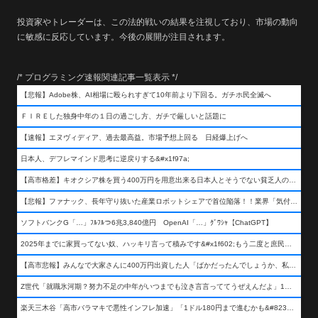
投資家やトレーダーは、この法的戦いの結果を注視しており、市場の動向
に敏感に反応しています。今後の展開が注目されます。
/* プログラミング速報関連記事一覧表示 */
【悲報】Adobe株、AI相場に殴られすぎて10年前より下回る。ガチホ民全滅へ
ＦＩＲＥした独身中年の１日の過ごし方、ガチで厳しいと話題に
【速報】エヌヴィディア、過去最高益。市場予想上回る 日経爆上げへ
日本人、デフレマインド思考に逆戻りする&#x1f97a;
【高市格差】キオクシア株を買う400万円を用意出来る日本人とそうでない貧乏人の差が超広まるって事よ
【悲報】ファナック、長年守り抜いた産業ロボットシェアで首位陥落！！業界「気付いたら一気に抜かれていた…」
ソフトバンクG「…」ﾌﾙﾌﾙつ6兆3,840億円 OpenAI「…」ｸﾞﾜｼｬ【ChatGPT】
2025年までに家買ってない奴、ハッキリ言って積みです&#x1f602;もう二度と庶民が買える値段になりません&#x1f602;&#x1f602;&#x1f602;
【高市悲報】みんなで大家さんに400万円出資した人「ばかだったんでしょうか、私は&#x1f622;」
Z世代「就職氷河期？努力不足の中年がいつまでも泣き言言っててうぜえんだよ」1万いいね
楽天三木谷「高市バラマキで悪性インフレ加速」「1ドル180円まで進むかも&#8230;もう看過できない」