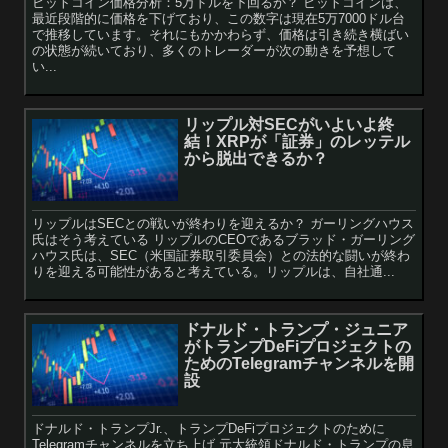
ビットコイン価格分析：5万ドルを下回るか？ ビットコインは、
最近段階的に価格を下げており、この数字は現在5万7000ドル台
で推移しています。それにもかかわらず、価格は引き続き横ばい
の状態が続いており、多くのトレーダーが次の動きを予想して
い...
リップル対SECがいよいよ終
結！XRPが「証券」のレッテル
から脱出できるか？
リップルはSECとの戦いが終わりを迎えるか？ ガーリングハウス
氏はそう考えている リップルのCEOであるブラッド・ガーリング
ハウス氏は、SEC（米国証券取引委員会）との法的な闘いが終わ
りを迎える可能性があると考えている。リップルは、自社通...
ドナルド・トランプ・ジュニア
がトランプDeFiプロジェクトの
ためのTelegramチャンネルを開
設
ドナルド・トランプJr.、トランプDeFiプロジェクトのために
Telegramチャンネルを立ち上げ 元大統領ドナルド・トランプの息