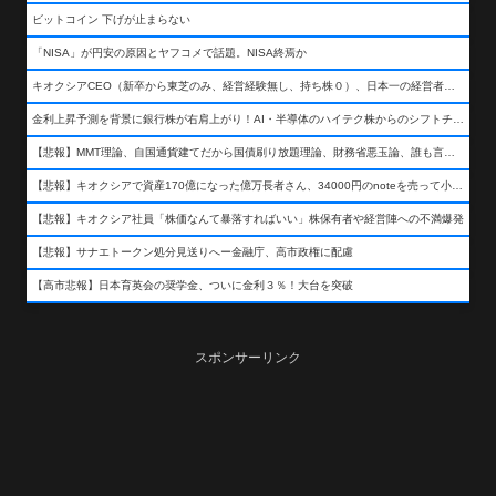
ビットコイン 下げが止まらない
「NISA」が円安の原因とヤフコメで話題。NISA終焉か
キオクシアCEO（新卒から東芝のみ、経営経験無し、持ち株０）、日本一の経営者になる…
金利上昇予測を背景に銀行株が右肩上がり！AI・半導体のハイテク株からのシフトチェンジも
【悲報】MMT理論、自国通貨建てだから国債刷り放題理論、財務省悪玉論、誰も言わなくなるwwwwwwwwwwwwwww
【悲報】キオクシアで資産170億になった億万長者さん、34000円のnoteを売って小銭を稼いでしまうwwwwwwwwwwwwwwwwwwww
【悲報】キオクシア社員「株価なんて暴落すればいい」株保有者や経営陣への不満爆発
【悲報】サナエトークン処分見送りへー金融庁、高市政権に配慮
【高市悲報】日本育英会の奨学金、ついに金利３％！大台を突破
スポンサーリンク