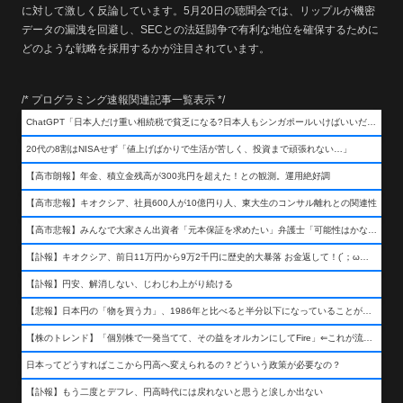
に対して激しく反論しています。5月20日の聴聞会では、リップルが機密
データの漏洩を回避し、SECとの法廷闘争で有利な地位を確保するために
どのような戦略を採用するかが注目されています。
/* プログラミング速報関連記事一覧表示 */
ChatGPT「日本人だけ重い相続税で貧乏になる?日本人もシンガポールいけばいいだけだから相続税で日本人は貧乏にならんだろ呆」
20代の8割はNISAせず「値上げばかりで生活が苦しく、投資まで頑張れない…」
【高市朗報】年金、積立金残高が300兆円を超えた！との観測。運用絶好調
【高市悲報】キオクシア、社員600人が10億円り人、東大生のコンサル離れとの関連性
【高市悲報】みんなで大家さん出資者「元本保証を求めたい」弁護士「可能性はかなり低い」出資者「不誠実！」
【訃報】キオクシア、前日11万円から9万2千円に歴史的大暴落 お金返して！(´；ω；｀)
【訃報】円安、解消しない、じわじわ上がり続ける
【悲報】日本円の「物を買う力」、1986年と比べると半分以下になっていることが判明&#8230;高市さんありがとう！
【株のトレンド】「個別株で一発当てて、その益をオルカンにしてFire」⇐これが流行ってるらしい
日本ってどうすればここから円高へ変えられるの？どういう政策が必要なの？
【訃報】もう二度とデフレ、円高時代には戻れないと思うと涙しか出ない