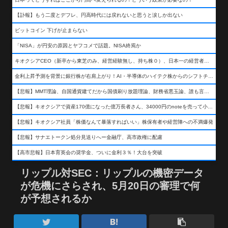
【訃報】もう二度とデフレ、円高時代には戻れないと思うと涙しか出ない
ビットコイン 下げが止まらない
「NISA」が円安の原因とヤフコメで話題。NISA終焉か
キオクシアCEO（新卒から東芝のみ、経営経験無し、持ち株０）、日本一の経営者になる…
金利上昇予測を背景に銀行株が右肩上がり！AI・半導体のハイテク株からのシフトチェンジも
【悲報】MMT理論、自国通貨建てだから国債刷り放題理論、財務省悪玉論、誰も言わなくなるwwwwwwwwwwwwwww
【悲報】キオクシアで資産170億になった億万長者さん、34000円のnoteを売って小銭を稼いでしまうwwwwwwwwwwwwwwwwwwww
【悲報】キオクシア社員「株価なんて暴落すればいい」株保有者や経営陣への不満爆発
【悲報】サナエトークン処分見送りへー金融庁、高市政権に配慮
【高市悲報】日本育英会の奨学金、ついに金利３％！大台を突破
リップル対SEC：リップルの機密データ
が危機にさらされ、5月20日の審理で何
が予想されるか