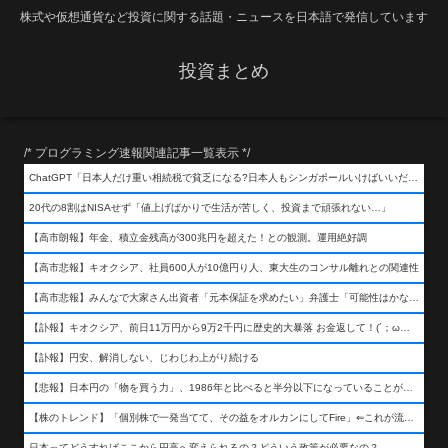
株式や仮想通貨など投資に関する話題・ニュースを日本語で発信しています
投資まとめ
/* プログラミング速報関連記事一覧表示 */
ChatGPT「日本人だけ重い相続税で貧乏になる?日本人もシンガポールいけばいいだけだから相続税で日本人は貧乏にならんだろ呆」
20代の8割はNISAせず「値上げばかりで生活が苦しく、投資まで頑張れない…」
【高市朗報】年金、積立金残高が300兆円を超えた！との観測。運用絶好調
【高市悲報】キオクシア、社員600人が10億円り人、東大生のコンサル離れとの関連性
【高市悲報】みんなで大家さん出資者「元本保証を求めたい」弁護士「可能性はかなり低い」出資者「不誠実！」
【訃報】キオクシア、前日11万円から9万2千円に歴史的大暴落 お金返して！(´；ω；｀)
【訃報】円安、解消しない、じわじわ上がり続ける
【悲報】日本円の「物を買う力」、1986年と比べると半分以下になっていることが判明&#8230;高市さんありがとう！
【株のトレンド】「個別株で一発当てて、その益をオルカンにしてFire」⇐これが流行ってるらしい
日本ってどうすればここから円高へ変えられるの？どういう政策が必要なの？