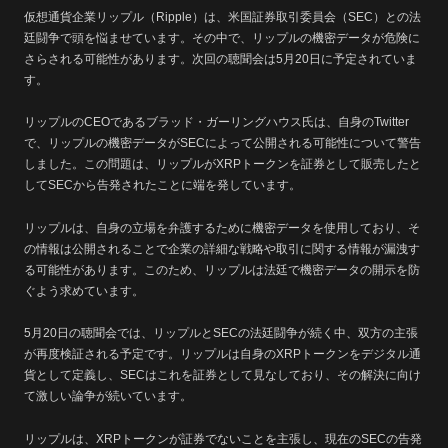
仮想通貨企業リップル（Ripple）は、米国証券取引委員会（SEC）との法
廷闘争で頭を悩ませています。その中で、リップルの機密データが危険に
さらされる可能性があります。次回の聴聞会は5月20日に予定されていま
す。
リップルのCEOであるブラッド・ガーリングハウス氏は、自身のTwitter
で、リップルの機密データがSECによって公開される可能性について警告
しました。この問題は、リップルがXRPトークンを証券として販売したと
してSECから告発されたことに端を発しています。
リップルは、自身の立場を弁護するために機密データを使用しており、そ
の情報は公開されることで企業の詳細な戦略や取引に関する情報が漏洩す
る可能性があります。このため、リップルは法廷で機密データの開示を防
ぐよう求めています。
5月20日の聴聞会では、リップルとSECの法廷闘争が続く中、双方の主張
が再度検証される予定です。リップルは自身のXRPトークンをデジタル通
貨として定義し、SECはこれを証券として見なしており、その解決に向け
て激しい論争が続いています。
リップルは、XRPトークンが証券でないことを主張し、現在のSECの告発