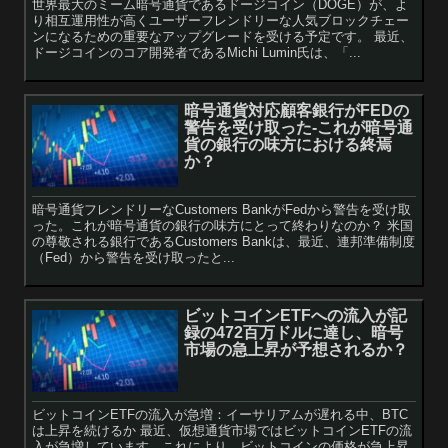
世界最大のミーム暗号通貨であるドージコイン（DOGE）が、よ
り相互運用性が高くユーザーフレンドリーな人気ブロックチェー
ンになるための重要なアップグレードを受ける予定です。 最近、
ドージコインのコア開発者であるMichi Lumin氏は、「...
暗号通貨対応顧客銀行がFEDの
警告を受け取った-これが暗号通
貨の銀行の味方における終焉
か？
暗号通貨フレンドリーなCustomers BankがFedから警告を受け取
った。これが暗号通貨の銀行の味方にとって終わりなのか？ 米国
の尊敬される銀行であるCustomers Bankは、最近、連邦準備制度
（Fed）から警告を受け取ったと...
ビットコインETFへの流入が記
録の472百万ドルに達し、暗号
市場の急上昇が予想されるか？
ビットコインETFの流入が急増：イーサリアムが遅れる中、BTC
は上昇を続けるか 最近、仮想通貨市場ではビットコインETFの流
入が急増しています。これにより、ビットコインの価格が急上昇