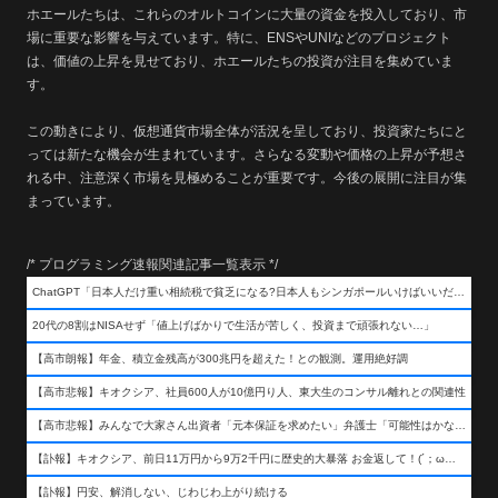
ホエールたちは、これらのオルトコインに大量の資金を投入しており、市
場に重要な影響を与えています。特に、ENSやUNIなどのプロジェクト
は、価値の上昇を見せており、ホエールたちの投資が注目を集めていま
す。
この動きにより、仮想通貨市場全体が活況を呈しており、投資家たちにと
っては新たな機会が生まれています。さらなる変動や価格の上昇が予想さ
れる中、注意深く市場を見極めることが重要です。今後の展開に注目が集
まっています。
/* プログラミング速報関連記事一覧表示 */
ChatGPT「日本人だけ重い相続税で貧乏になる?日本人もシンガポールいけばいいだけだから相続税で日本人は貧乏にならんだろ呆」
20代の8割はNISAせず「値上げばかりで生活が苦しく、投資まで頑張れない…」
【高市朗報】年金、積立金残高が300兆円を超えた！との観測。運用絶好調
【高市悲報】キオクシア、社員600人が10億円り人、東大生のコンサル離れとの関連性
【高市悲報】みんなで大家さん出資者「元本保証を求めたい」弁護士「可能性はかなり低い」出資者「不誠実！」
【訃報】キオクシア、前日11万円から9万2千円に歴史的大暴落 お金返して！(´；ω；｀)
【訃報】円安、解消しない、じわじわ上がり続ける