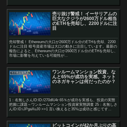
売り抜け警戒！ イーサリアムの
巨大なクジラが2600万ドル相当
のETHを売却し、2200ドルに注
目
売却警戒！ Ethereumの大口が2600万ドル分のETHを売却、2200
ドルに注目 暗号資産市場は大口の動きに注目しています。最新の
報告によると、Ethereumの大口が2600万ドル分のETHを売却し、
市場に影響を与えている可能性が...
ワンルームマンション投資、な
その他金融商品
んと65%が成功を実感。ネット
のネガキャンは何だったのか？
1：名無しさんID:ID:/270dlU4r 65％が成功を実感も、投資の実態
把握に課題～ワンルームマンション投資家実態調査 25：名無しさ
んID:ID:iJPgaXuJ0 >>1 言い換えると35%は成功と感じてす...
ビットコインが42か月ぶりの高