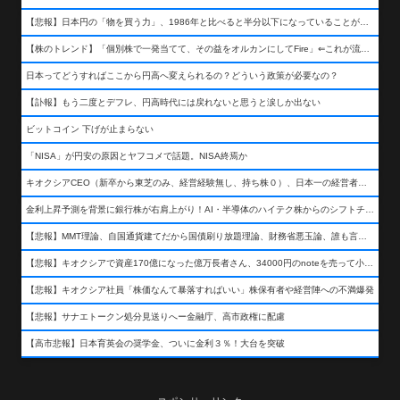
【悲報】日本円の「物を買う力」、1986年と比べると半分以下になっていることが判明&#8230;高市さんありがとう！
【株のトレンド】「個別株で一発当てて、その益をオルカンにしてFire」⇐これが流行ってるらしい
日本ってどうすればここから円高へ変えられるの？どういう政策が必要なの？
【訃報】もう二度とデフレ、円高時代には戻れないと思うと涙しか出ない
ビットコイン 下げが止まらない
「NISA」が円安の原因とヤフコメで話題。NISA終焉か
キオクシアCEO（新卒から東芝のみ、経営経験無し、持ち株０）、日本一の経営者になる…
金利上昇予測を背景に銀行株が右肩上がり！AI・半導体のハイテク株からのシフトチェンジも
【悲報】MMT理論、自国通貨建てだから国債刷り放題理論、財務省悪玉論、誰も言わなくなるwwwwwwwwwwwwwww
【悲報】キオクシアで資産170億になった億万長者さん、34000円のnoteを売って小銭を稼いでしまうwwwwwwwwwwwwwwwwwwww
【悲報】キオクシア社員「株価なんて暴落すればいい」株保有者や経営陣への不満爆発
【悲報】サナエトークン処分見送りへー金融庁、高市政権に配慮
【高市悲報】日本育英会の奨学金、ついに金利３％！大台を突破