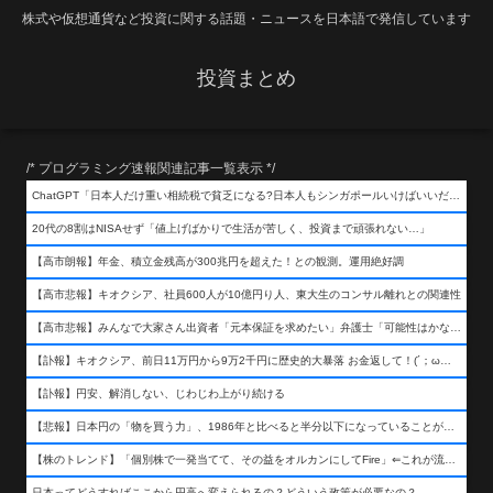
株式や仮想通貨など投資に関する話題・ニュースを日本語で発信しています
投資まとめ
/* プログラミング速報関連記事一覧表示 */
ChatGPT「日本人だけ重い相続税で貧乏になる?日本人もシンガポールいけばいいだけだから相続税で日本人は貧乏にならんだろ呆」
20代の8割はNISAせず「値上げばかりで生活が苦しく、投資まで頑張れない…」
【高市朗報】年金、積立金残高が300兆円を超えた！との観測。運用絶好調
【高市悲報】キオクシア、社員600人が10億円り人、東大生のコンサル離れとの関連性
【高市悲報】みんなで大家さん出資者「元本保証を求めたい」弁護士「可能性はかなり低い」出資者「不誠実！」
【訃報】キオクシア、前日11万円から9万2千円に歴史的大暴落 お金返して！(´；ω；｀)
【訃報】円安、解消しない、じわじわ上がり続ける
【悲報】日本円の「物を買う力」、1986年と比べると半分以下になっていることが判明&#8230;高市さんありがとう！
【株のトレンド】「個別株で一発当てて、その益をオルカンにしてFire」⇐これが流行ってるらしい
日本ってどうすればここから円高へ変えられるの？どういう政策が必要なの？