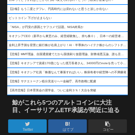
【訃報】もう二度とデフレ、円高時代には戻れないと思うと涙しか出ない
ビットコイン 下げが止まらない
「NISA」が円安の原因とヤフコメで話題。NISA終焉か
キオクシアCEO（新卒から東芝のみ、経営経験無し、持ち株０）、日本一の経営者になる…
金利上昇予測を背景に銀行株が右肩上がり！AI・半導体のハイテク株からのシフトチェンジも
【悲報】MMT理論、自国通貨建てだから国債刷り放題理論、財務省悪玉論、誰も言わなくなるwwwwwwwwwwwwwww
【悲報】キオクシアで資産170億になった億万長者さん、34000円のnoteを売って小銭を稼いでしまうwwwwwwwwwwwwwwwwwwww
【悲報】キオクシア社員「株価なんて暴落すればいい」株保有者や経営陣への不満爆発
【悲報】サナエトークン処分見送りへー金融庁、高市政権に配慮
【高市悲報】日本育英会の奨学金、ついに金利３％！大台を突破
鯨がこれら5つのアルトコインに大注
目、イーサリアムETF承認が間近に迫る
Twitter
はてブ
コピー