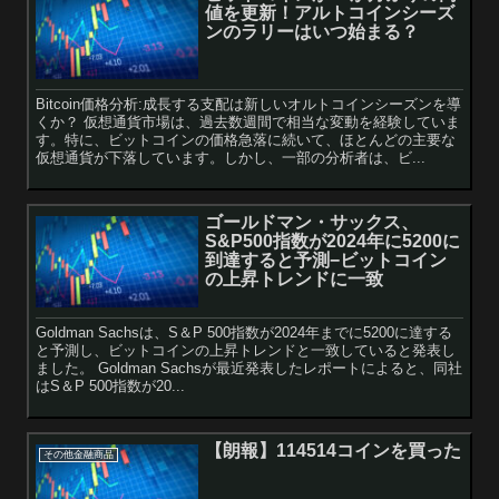
値を更新！アルトコインシーズ
ンのラリーはいつ始まる？
Bitcoin価格分析:成長する支配は新しいオルトコインシーズンを導
くか？ 仮想通貨市場は、過去数週間で相当な変動を経験していま
す。特に、ビットコインの価格急落に続いて、ほとんどの主要な
仮想通貨が下落しています。しかし、一部の分析者は、ビ...
ゴールドマン・サックス、
S&P500指数が2024年に5200に
到達すると予測−ビットコイン
の上昇トレンドに一致
Goldman Sachsは、S＆P 500指数が2024年までに5200に達する
と予測し、ビットコインの上昇トレンドと一致していると発表し
ました。 Goldman Sachsが最近発表したレポートによると、同社
はS＆P 500指数が20...
【朗報】114514コインを買った
その他金融商品