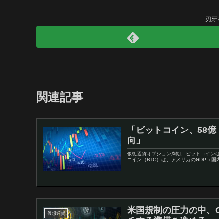
刃牙
関連記事
「ビットコイン、58億
向」
仮想通貨オプション満期、ビットコインは
コイン（BTC）は、アメリカのGDP（国
米国規制の圧力の中、Co
仮想通貨