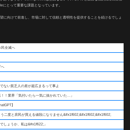
leにとって重要な課題となっています。
と将来の展望に向けて前進し、市場に対して信頼と透明性を提供することを続けるでしょ
ホ民全滅へ
げへ
うでない貧乏人の差が超広まるって事よ
落！！業界「気付いたら一気に抜かれていた…」
atGPT】
と庶民が買える値段になりません&#x1f602;&#x1f602;&#x1f602;
ょうか、私は&#x1f622;」