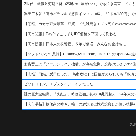
Z世代「就職氷河期？努力不足の中年がいつまでも泣き言言っててう
楽天三木谷「高市バラマキで悪性インフレ加速」「1ドル180円まで進
【悲報】カカオ豆大暴落！豆買ってた靴磨きモメン死亡wwwwwwwww
【高市悲報】PayPay こっそりIPO価格を下回って終わる
【高市朗報】日本人の株資産、５年で倍増！みんなお金持ちに
【ソフトバンクG悲報】ClaudeのAnthropic, ChatGPTのOpen
安倍晋三の「クールジャパン機構」が存続危機。投資の失敗で383億
【悲報】日銀、反日だった。 高市政権下で国債が売られても「救済
ビットコイン、エプスタインコインだった……
謎の巨大謎組織、『丸紅』。時価総額が初の10兆円超え 24年末の2
【高市早苗】物価高の昨今、唯一の解決法は株式投資しか無い模様&#x1f4b8;&
ス