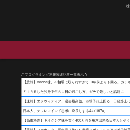
株
/* プログラミング速報関連記事一覧表示 */
【悲報】Adobe株、AI相場に殴られすぎて10年前より下回る。ガチ
ＦＩＲＥした独身中年の１日の過ごし方、ガチで厳しいと話題に
【速報】エヌヴィディア、過去最高益。市場予想上回る 日経爆上
日本人、デフレマインド思考に逆戻りする&#x1f97a;
【高市格差】キオクシア株を買う400万円を用意出来る日本人とそ
【悲報】ファナック、長年守り抜いた産業ロボットシェアで首位陥