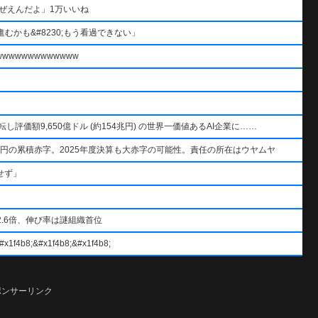
ぜえんだよ」1万いいね
むかも&#8230;もう看過できない」
wwwwwwwwwww
AIを逆転し評価額9,650億ドル (約154兆円) の世界一価値あるAI企業に……
円の累積赤字。2025年度決算も大赤字の可能性。責任の所在はウヤムヤ
せず」
.6倍、伸び率は謎組織首位
#x1f4b8;&#x1f4b8;
ポンサーリンク