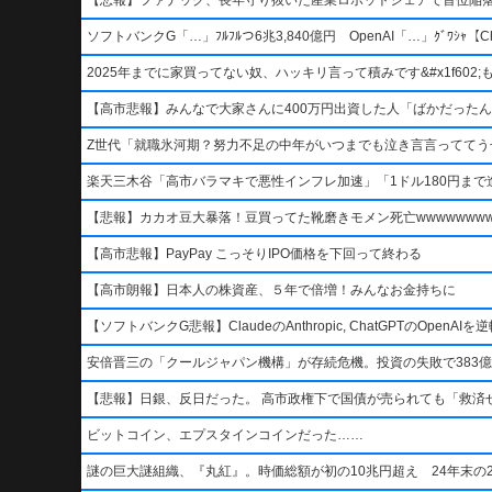
ソフトバンクG「…」ﾌﾙﾌﾙつ6兆3,840億円 OpenAI「…」ｸﾞﾜｼｬ【Ch
2025年までに家買ってない奴、ハッキリ言って積みです&#x1f602;もう二度
【高市悲報】みんなで大家さんに400万円出資した人「ばかだったんでし
Z世代「就職氷河期？努力不足の中年がいつまでも泣き言言っててう
楽天三木谷「高市バラマキで悪性インフレ加速」「1ドル180円まで進
【悲報】カカオ豆大暴落！豆買ってた靴磨きモメン死亡wwwwwwwww
【高市悲報】PayPay こっそりIPO価格を下回って終わる
【高市朗報】日本人の株資産、５年で倍増！みんなお金持ちに
【ソフトバンクG悲報】ClaudeのAnthropic, ChatGPTのOpen
安倍晋三の「クールジャパン機構」が存続危機。投資の失敗で383億
【悲報】日銀、反日だった。 高市政権下で国債が売られても「救済
ビットコイン、エプスタインコインだった……
謎の巨大謎組織、『丸紅』。時価総額が初の10兆円超え 24年末の2