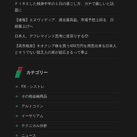
ＦＩＲＥした独身中年の１日の過ごし方、ガチで厳しいと話
題に
【速報】エヌヴィディア、過去最高益。市場予想上回る 日
経爆上げへ
日本人、デフレマインド思考に逆戻りする🥺
【高市格差】キオクシア株を買う400万円を用意出来る日本人
とそうでない貧乏人の差が超広まるって事よ
カテゴリー
FX・シストレ
その他金融商品
アルトコイン
イーサリアム
テクニカル分析
ニュース