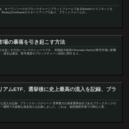
seは、オープンソースのブロックチェーンプラットフォームであるBasisのメインネットを
asisはCoinbaseのスタートアップであり、プラットフォームの...
市場の暴落を引き起こす方法
落を引き起こす方法についてのニュースです。 米国副大統領のKamala Harrisが暗号市場に影響
。彼女は最近、暗号通貨やブロックチェーン技術に関するコ...
リアムETF、選挙後に史上最高の流入を記録、ブラ
な流入を記録 - ブラックロックがリード 世界最大の資産運用会社であるブラックロックの
去一週間で大規模な資金流入を記録しました。これは、仮想通貨市場での関心と需...