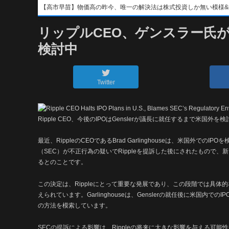
【高市早苗】物価高の昨今、唯一の解決法は株式投資しか無い模様&#x1f4b8;&
リップルCEO、ゲンスラー氏が
検討中
Twitter
Ripple CEO、今後のIPOはGenslerが議長に就任するまで米国外を検
最近、RippleのCEOであるBrad Garlinghouseは、米国
（SEC）が不正行為の疑いでRippleを提訴した後にされたもので、新し
るとのことです。
この決定は、Rippleにとって重要な発展であり、この段階では具体
えられています。Garlinghouseは、Genslerの就任後に米国
の方法を模索しています。
SECの提訴による影響は、Rippleの将来に大きな影響を与える可能性