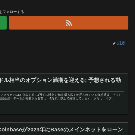
をフォローする
刃牙
ドル相当のオプション満期を迎える; 予想される動
アメリカのGDP公表を前に4万ドル以上で推移 最も広く使用されている仮想通貨、ビット
内総生産）データが発表される前に、4万ドル以上で推移しています。さらに、オプ...
inbaseが2023年にBaseのメインネットをローン