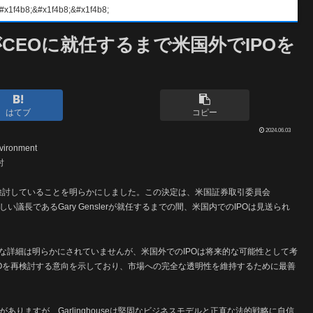
#x1f4b8;&#x1f4b8;
CEOに就任するまで米国外でIPOを
はてブ
コピー
2024.06.03
討
外でのIPOを検討していることを明らかにしました。この決定は、米国証券取引委員会
い議長であるGary Genslerが就任するまでの間、米国内でのIPOは見送られ
的な詳細は明らかにされていませんが、米国外でのIPOは将来的な可能性として考
内でのIPOを再検討する意向を示しており、市場への完全な透明性を維持するために最善
がありますが、Garlinghouseは堅固なビジネスモデルと正直な法的戦略に自信