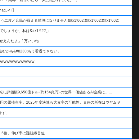
atGPT】
と庶民が買える値段になりません&#x1f602;&#x1f602;&#x1f602;
ょうか、私は&#x1f622;」
ぜえんだよ」1万いいね
むかも&#8230;もう看過できない」
wwwwwwwwwww
AIを逆転し評価額9,650億ドル (約154兆円) の世界一価値あるAI企業に……
円の累積赤字。2025年度決算も大赤字の可能性。責任の所在はウヤムヤ
せず」
.6倍、伸び率は謎組織首位