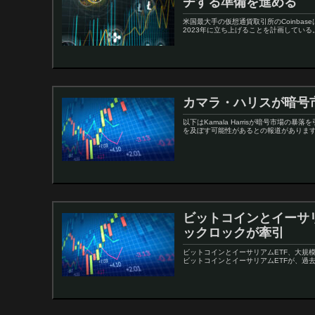
チする準備を進める
米国最大手の仮想通貨取引所のCoinba
2023年に立ち上げることを計画している。B
カマラ・ハリスが暗号
以下はKamala Harrisが暗号市場の暴
を及ぼす可能性があるとの報道があります
ビットコインとイーサ
ックロックが牽引
ビットコインとイーサリアムETF、大規模
ビットコインとイーサリアムETFが、過