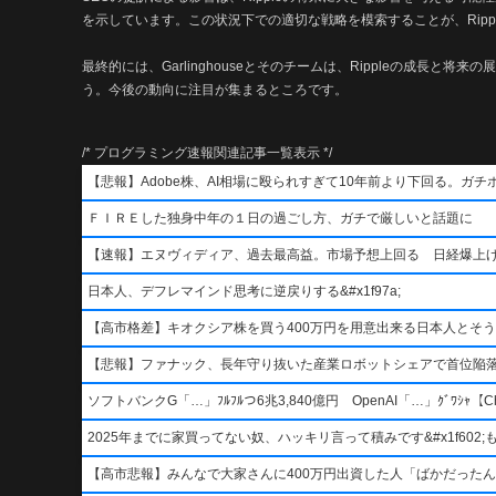
を示しています。この状況下での適切な戦略を模索することが、Ripp
最終的には、Garlinghouseとそのチームは、Rippleの成長
う。今後の動向に注目が集まるところです。
/* プログラミング速報関連記事一覧表示 */
【悲報】Adobe株、AI相場に殴られすぎて10年前より下回る。ガチ
ＦＩＲＥした独身中年の１日の過ごし方、ガチで厳しいと話題に
【速報】エヌヴィディア、過去最高益。市場予想上回る 日経爆上
日本人、デフレマインド思考に逆戻りする&#x1f97a;
【高市格差】キオクシア株を買う400万円を用意出来る日本人とそ
【悲報】ファナック、長年守り抜いた産業ロボットシェアで首位陥
ソフトバンクG「…」ﾌﾙﾌﾙつ6兆3,840億円 OpenAI「…」ｸﾞﾜｼｬ【Ch
2025年までに家買ってない奴、ハッキリ言って積みです&#x1f602;もう二度
【高市悲報】みんなで大家さんに400万円出資した人「ばかだったんでし