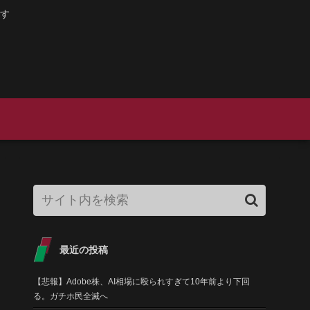
す
最近の投稿
【悲報】Adobe株、AI相場に殴られすぎて10年前より下回
る。ガチホ民全滅へ