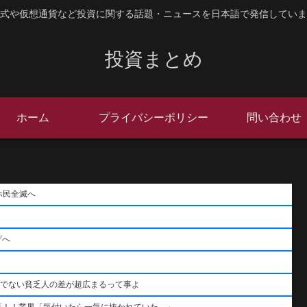
式や仮想通貨など投資に関する話題・ニュースを日本語で発信していま
投資まとめ
ホーム
プライバシーポリシー
問い合わせ
ホ民全滅へ
げへ
うでない貧乏人の差が超広まるって事よ
落！！業界「気付いたら一気に抜かれていた…」