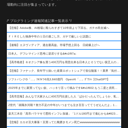
場動向に注目が集まっています。
/* プログラミング速報関連記事一覧表示 */
【悲報】Adobe株、AI相場に殴られすぎて10年前より下回る。ガチホ民全滅へ
ＦＩＲＥした独身中年の１日の過ごし方、ガチで厳しいと話題に
【速報】エヌヴィディア、過去最高益。市場予想上回る 日経爆上げへ
日本人、デフレマインド思考に逆戻りする&#x1f97a;
【高市格差】キオクシア株を買う400万円を用意出来る日本人とそうでない貧乏人の差が超広まるって事よ
【悲報】ファナック、長年守り抜いた産業ロボットシェアで首位陥落！！業界「気付いたら一気に抜かれていた…」
ソフトバンクG「…」ﾌﾙﾌﾙつ6兆3,840億円 OpenAI「…」ｸﾞﾜｼｬ【ChatGPT】
2025年までに家買ってない奴、ハッキリ言って積みです&#x1f602;もう二度と庶民が買える値段になりません&#x1f602;&#x1f602;&#x1f602;
【高市悲報】みんなで大家さんに400万円出資した人「ばかだったんでしょうか、私は&#x1f622;」
Z世代「就職氷河期？努力不足の中年がいつまでも泣き言言っててうぜえんだよ」1万いいね
楽天三木谷「高市バラマキで悪性インフレ加速」「1ドル180円まで進むかも&#8230;もう看過できない」
【悲報】カカオ豆大暴落！豆買ってた靴磨きモメン死亡wwwwwwwwwwwwwwwwwwww