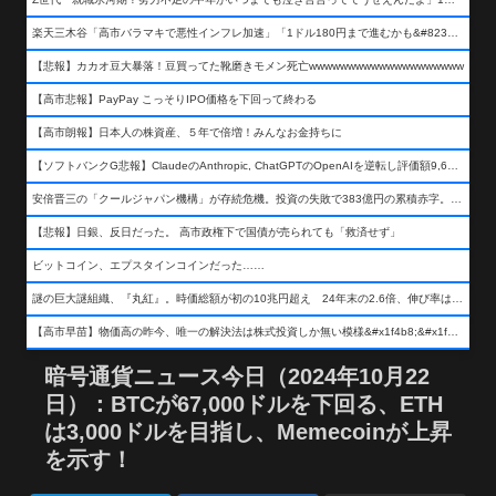
楽天三木谷「高市バラマキで悪性インフレ加速」「1ドル180円まで進むかも&#8230;もう看過できない」
【悲報】カカオ豆大暴落！豆買ってた靴磨きモメン死亡wwwwwwwwwwwwwwwwwwww
【高市悲報】PayPay こっそりIPO価格を下回って終わる
【高市朗報】日本人の株資産、５年で倍増！みんなお金持ちに
【ソフトバンクG悲報】ClaudeのAnthropic, ChatGPTのOpenAIを逆転し評価額9,650億ドル (約154兆円) の世界一価値あるAI企業に……
安倍晋三の「クールジャパン機構」が存続危機。投資の失敗で383億円の累積赤字。2025年度決算も大赤字の可能性。責任の所在はウヤムヤ
【悲報】日銀、反日だった。 高市政権下で国債が売られても「救済せず」
ビットコイン、エプスタインコインだった……
謎の巨大謎組織、『丸紅』。時価総額が初の10兆円超え 24年末の2.6倍、伸び率は謎組織首位
【高市早苗】物価高の昨今、唯一の解決法は株式投資しか無い模様&#x1f4b8;&#x1f4b8;&#x1f4b8;
暗号通貨ニュース今日（2024年10月22
日）：BTCが67,000ドルを下回る、ETH
は3,000ドルを目指し、Memecoinが上昇
を示す！