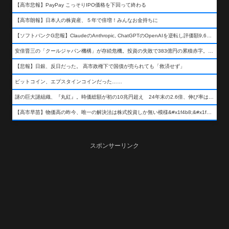
【高市悲報】PayPay こっそりIPO価格を下回って終わる
【高市朗報】日本人の株資産、５年で倍増！みんなお金持ちに
【ソフトバンクG悲報】ClaudeのAnthropic, ChatGPTのOpenAIを逆転し評価額9,650億ドル (約154兆円) の世界一価値あるAI企業に……
安倍晋三の「クールジャパン機構」が存続危機。投資の失敗で383億円の累積赤字。2025年度決算も大赤字の可能性。責任の所在はウヤムヤ
【悲報】日銀、反日だった。 高市政権下で国債が売られても「救済せず」
ビットコイン、エプスタインコインだった……
謎の巨大謎組織、『丸紅』。時価総額が初の10兆円超え 24年末の2.6倍、伸び率は謎組織首位
【高市早苗】物価高の昨今、唯一の解決法は株式投資しか無い模様&#x1f4b8;&#x1f4b8;&#x1f4b8;
スポンサーリンク