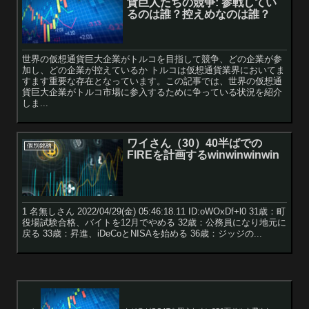
貨巨人たちの競争: 参戦してい
るのは誰？控えめなのは誰？
世界の仮想通貨巨大企業がトルコを目指して競争、どの企業が参
加し、どの企業が控えているか トルコは仮想通貨業界においてま
すます重要な存在となっています。この記事では、世界の仮想通
貨巨大企業がトルコ市場に参入するために争っている状況を紹介
しま...
ワイさん（30）40半ばでの
個別銘柄
FIREを計画するwinwinwinwin
1 名無しさん 2022/04/29(金) 05:46:18.11 ID:oWOxDf+l0 31歳：町
役場試験合格、バイトを12月でやめる 32歳：公務員になり地元に
戻る 33歳：昇進、iDeCoとNISAを始める 36歳：ジッジの...