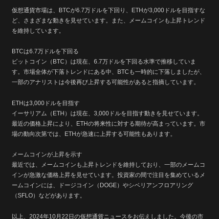
仮想通貨市場は、BTCが6.7万ドルを下回り、ETHが3,000ドルを目指すな
ど、さまざまな動きを見せています。また、メームコインも上昇トレンド
を維持しています。
BTCは6.7万ドルを下回る
ビットコイン（BTC）は現在、6.7万ドルを下回る水準で推移していま
す。市場全体が下落トレンドにある中、BTCも一時的に下落しましたが、
一部のアナリストは今後再び上昇する可能性があると指摘しています。
ETHは3,000ドルを目指す
イーサリアム（ETH）は現在、3,000ドルを目指す動きを見せています。
最近の価格上昇により、ETHの将来性に対する期待が高まっています。市
場の動向次第では、ETHが急速に上昇する可能性もあります。
メームコインが上昇を示す
最近では、メームコインも上昇トレンドを維持しており、一部のメームコ
インが急激な価格上昇を見せています。投資家の間で注目を集めているメ
ームコインには、ドージコイン（DOGE）やシベリアンフロアリング
（SFLO）などがあります。
以上、2024年10月22日の仮想通貨ニュースをお伝えしました。今後の市