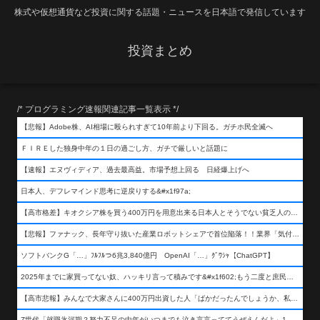
株式や仮想通貨など投資に関する話題・ニュースを日本語で発信しています
投資まとめ
/* プログラミング速報関連記事一覧表示 */
【悲報】Adobe株、AI相場に殴られすぎて10年前より下回る。ガチホ民全滅へ
ＦＩＲＥした独身中年の１日の過ごし方、ガチで厳しいと話題に
【速報】エヌヴィディア、過去最高益。市場予想上回る 日経爆上げへ
日本人、デフレマインド思考に逆戻りする&#x1f97a;
【高市格差】キオクシア株を買う400万円を用意出来る日本人とそうでない貧乏人の差が超広まるって事よ
【悲報】ファナック、長年守り抜いた産業ロボットシェアで首位陥落！！業界「気付いたら一気に抜かれていた…」
ソフトバンクG「…」ﾌﾙﾌﾙつ6兆3,840億円 OpenAI「…」ｸﾞﾜｼｬ【ChatGPT】
2025年までに家買ってない奴、ハッキリ言って積みです&#x1f602;もう二度と庶民が買える値段になりません&#x1f602;&#x1f602;&#x1f602;
【高市悲報】みんなで大家さんに400万円出資した人「ばかだったんでしょうか、私は&#x1f622;」
Z世代「就職氷河期？努力不足の中年がいつまでも泣き言言っててうぜえんだよ」1万いいね