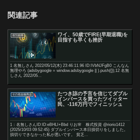
関連記事
ワイ、50歳でFIRE(早期退職)を
個別銘柄
目指すも早くも挫折
1 名無しさん 2022/05/12(木) 23:46:11.96 ID:IVbNJFgB0 こんなん
無理やろ (adsbygoogle = window.adsbygoogle || ).push({});12 名無
しさん 2022/05...
たつき諒の予言を信じてダブル
その他金融商品
インバースを買ったツイッター
民、-116万円でフィニッシュ
1：名無しさんID:ID:eBHLI+Bbd りお🌸 株式投資 @riorio1412
(2025/10/03 09:52:45) ダブルインバース本日損切りをしました。
損切りできなかった私が悪いです。 貧乏...