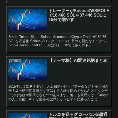
トレーダーがSolanaの$SMOLE
で18,460 SOLを37,446 SOLに
15分で増やす
Smole Token: 新しいSolana MemecoinでCrypto Traderが189.86
SOLを収益化 Solanaブロックチェーンに基づく新たなトークン、
Smole Token（SMOLE）が登場し、すでに多くのトレー...
【テーマ株】AI関連銘柄まとめ
個別銘柄
2015年に文部科学省が、人工知能やビッグデータなどを扱う国内
最大級の研究開発拠点を整備する方針を固めてからAIとビックデ
ータはもはや国策となりつつあります。他にも最近では、Google
の人工知能（AI）が囲碁の世界チャンピオンに勝ったこと...
トルコを巡るグローバル仮想通