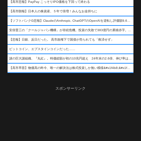
【高市悲報】PayPay こっそりIPO価格を下回って終わる
【高市朗報】日本人の株資産、５年で倍増！みんなお金持ちに
【ソフトバンクG悲報】ClaudeのAnthropic, ChatGPTのOpenAIを逆転し評価額9,650億ドル (約154兆円) の世界一価値あるAI企業に……
安倍晋三の「クールジャパン機構」が存続危機。投資の失敗で383億円の累積赤字。2025年度決算も大赤字の可能性。責任の所在はウヤムヤ
【悲報】日銀、反日だった。 高市政権下で国債が売られても「救済せず」
ビットコイン、エプスタインコインだった……
謎の巨大謎組織、『丸紅』。時価総額が初の10兆円超え 24年末の2.6倍、伸び率は謎組織首位
【高市早苗】物価高の昨今、唯一の解決法は株式投資しか無い模様&#x1f4b8;&#x1f4b8;&#x1f4b8;
スポンサーリンク