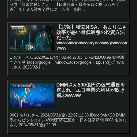
証券「非常に良いこと」 【日曜特番・最高値続く株 ５万円間
近】ＮＩＳＡ対象全世代に 若者、高齢...
【悲報】積立NISA、あまりにも
個別銘柄
効率が悪い最低最悪の投資方法
だった
wwwwwywwwwywwwwywwww
yww
1 名無しさん 2023/02/17(金) 02:44:27.03 ID:F2N1DOX9a 効率悪
すぎて草 (adsbygoogle = window.adsbygoogle || ).push({});7 名無
しさん 2023/02/1...
DMMさん500億円の仮想通貨を
その他金融商品
盗まれ、エロ事業の利益が吹き
飛ぶwwww
0001 名無しさん 2024/05/31(金) 22:07:12.58 ID:qcKwI/nG0 DMM
系からビットコイン480億円不正流出：日本経済新聞 0008 名無し
さん 2024/05/31(金) 22:08...