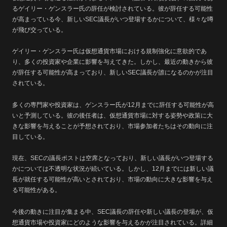
るゲイリー・ゲンスラー氏の辞任が検討されている。彼が辞任する可能性
が高まっている今、新しいSEC議長がいつ登場するかについて、様々な噂
が飛び交っている。
ゲイリー・ゲンスラー氏は仮想通貨市場における規制強化に意欲的であ
り、多くの投資家や企業に影響を与えてきた。しかし、最近の動きから彼
が辞任する可能性が高まっており、新しいSEC議長が誰になるのかが注目
されている。
多くの専門家や投資家は、ゲンスラー氏が12月までに辞任する可能性が高
いと予測している。彼の後任者は、仮想通貨市場に対する姿勢や政策に大
きな影響を与えることが予想されており、市場参加者たちはその動向に注
目している。
現在、SECの議長ポストは空席となっており、新しい議長がいつ登場する
かについては不透明な状況が続いている。しかし、12月までには新しい議
長が就任する可能性が高いとされており、市場の動向に大きな影響を与え
る可能性がある。
今後の動きに注目が集まる中、SEC議長の辞任や新しい議長の登場が、仮
想通貨市場や投資家にどのような影響を与えるかが注目されている。詳細