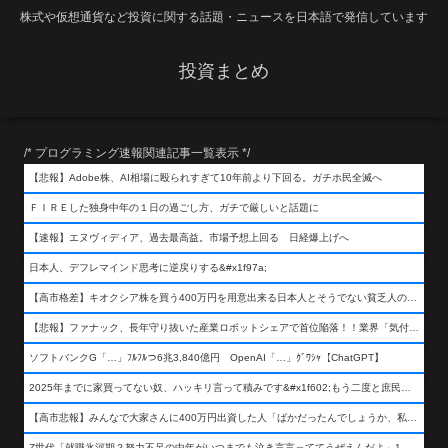
株式や仮想通貨など投資に関する話題・ニュースを日本語で発信しています
投資まとめ
/* プログラミング速報関連記事一覧表示 */
【悲報】Adobe株、AI相場に殴られすぎて10年前より下回る。ガチホ民全滅へ
ＦＩＲＥした独身中年の１日の過ごし方、ガチで厳しいと話題に
【速報】エヌヴィディア、過去最高益。市場予想上回る 日経爆上げへ
日本人、デフレマインド思考に逆戻りする&#x1f97a;
【高市格差】キオクシア株を買う400万円を用意出来る日本人とそうでない貧乏人の差が超広まるって事よ
【悲報】ファナック、長年守り抜いた産業ロボットシェアで首位陥落！！業界「気付いたら一気に抜かれていた…」
ソフトバンクG「…」ﾌﾙﾌﾙつ6兆3,840億円 OpenAI「…」ｸﾞﾜｼｬ【ChatGPT】
2025年までに家買ってない奴、ハッキリ言って積みです&#x1f602;もう二度と庶民が買える値段になりません&#x1f602;&#x1f602;&#x1f602;
【高市悲報】みんなで大家さんに400万円出資した人「ばかだったんでしょうか、私は&#x1f622;」
Z世代「就職氷河期？努力不足の中年がいつまでも泣き言言っててうぜえんだよ」1万いいね