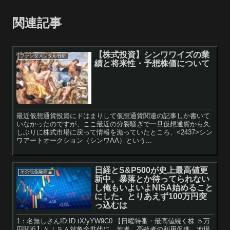
関連記事
【株式投資】シンワワイズの業
ファンダメンタル分析
績と将来性・予想株価について
最近仮想通貨投資にドはまりして仮想通貨関連の記事しか書いて
いなかったのですが、ここ最近の分裂騒ぎで一旦仮想通貨から久
しぶりに株式市場に戻って情報を漁っていたところ、<2437>シン
ワアートオークション（シンワAA）という...
日経とS&P500が史上最高値更
その他金融商品
新中。暴落とか待ってられない
し俺もいよいよNISA始めること
にした。とりあえず100万円突
っ込むは
1：名無しさんID:ID:tX/yYW9C0 【日曜特番・最高値続く株 ５万
円間近】ＮＩＳＡ対象全世代に 若者、高齢者の利用促進 地場