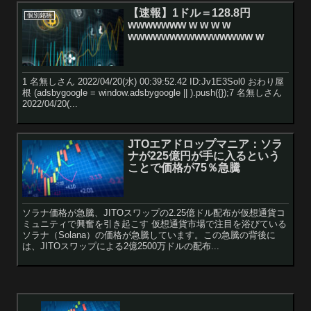
【速報】1ドル＝128.8円
個別銘柄
wwwwwww w w w w
wwwwwwwwwwwwwww w
1 名無しさん 2022/04/20(水) 00:39:52.42 ID:Jv1E3Sol0 おわり屋
根 (adsbygoogle = window.adsbygoogle || ).push({});7 名無しさん
2022/04/20(...
JTOエアドロップマニア：ソラ
ナが225億円が手に入るという
ことで価格が75％急騰
ソラナ価格が急騰、JITOスワップの2.25億ドル配布が仮想通貨コ
ミュニティで興奮を引き起こす 仮想通貨市場で注目を浴びている
ソラナ（Solana）の価格が急騰しています。この急騰の背後に
は、JITOスワップによる2億2500万ドルの配布...