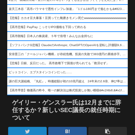
楽天三木谷「高市バラマキで悪性インフレ加速」「1ドル180円まで進むかも&#8230;もう看過できない」
【悲報】カカオ豆大暴落！豆買ってた靴磨きモメン死亡wwwwwwwwwwwwwwwwwwww
【高市悲報】PayPay こっそりIPO価格を下回って終わる
【高市朗報】日本人の株資産、５年で倍増！みんなお金持ちに
【ソフトバンクG悲報】ClaudeのAnthropic, ChatGPTのOpenAIを逆転し評価額9,650億ドル (約154兆円) の世界一価値あるAI企業に……
安倍晋三の「クールジャパン機構」が存続危機。投資の失敗で383億円の累積赤字。2025年度決算も大赤字の可能性。責任の所在はウヤムヤ
【悲報】日銀、反日だった。 高市政権下で国債が売られても「救済せず」
ビットコイン、エプスタインコインだった……
謎の巨大謎組織、『丸紅』。時価総額が初の10兆円超え 24年末の2.6倍、伸び率は謎組織首位
【高市早苗】物価高の昨今、唯一の解決法は株式投資しか無い模様&#x1f4b8;&#x1f4b8;&#x1f4b8;
ゲイリー・ゲンスラー氏は12月までに辞
任するか？新しいSEC議長の就任時期に
ついて