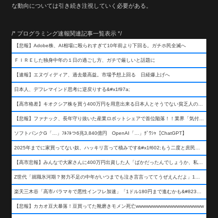
な動向については引き続き注視していく必要がある。
/* プログラミング速報関連記事一覧表示 */
【悲報】Adobe株、AI相場に殴られすぎて10年前より下回る。ガチホ民全滅へ
ＦＩＲＥした独身中年の１日の過ごし方、ガチで厳しいと話題に
【速報】エヌヴィディア、過去最高益。市場予想上回る 日経爆上げへ
日本人、デフレマインド思考に逆戻りする&#x1f97a;
【高市格差】キオクシア株を買う400万円を用意出来る日本人とそうでない貧乏人の差が超広まるって事よ
【悲報】ファナック、長年守り抜いた産業ロボットシェアで首位陥落！！業界「気付いたら一気に抜かれていた…」
ソフトバンクG「…」ﾌﾙﾌﾙつ6兆3,840億円 OpenAI「…」ｸﾞﾜｼｬ【ChatGPT】
2025年までに家買ってない奴、ハッキリ言って積みです&#x1f602;もう二度と庶民が買える値段になりません&#x1f602;&#x1f602;&#x1f602;
【高市悲報】みんなで大家さんに400万円出資した人「ばかだったんでしょうか、私は&#x1f622;」
Z世代「就職氷河期？努力不足の中年がいつまでも泣き言言っててうぜえんだよ」1万いいね
楽天三木谷「高市バラマキで悪性インフレ加速」「1ドル180円まで進むかも&#8230;もう看過できない」
【悲報】カカオ豆大暴落！豆買ってた靴磨きモメン死亡wwwwwwwwwwwwwwwwwwww