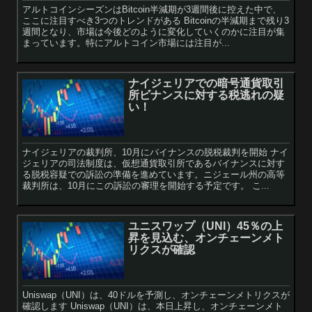
アルトコインシーズンはBitcoin半減期が3週間後に控えた中で、
ここに注目すべき3つのトレンドがある Bitcoinの半減期まで残り3
週間となり、市場は今後どのように変化していくのかに注目が集
まっています。特にアルトコイン市場には注目が...
ナイジェリアでの暗号通貨取引
所ビナンスに対する税逃れの疑
い！
ナイジェリアの裁判所、10月にバイナンスの脱税裁判を開始 ナイ
ジェリアの司法制度は、仮想通貨取引所であるバイナンスに対す
る脱税容疑での訴訟の準備を進めています。ニジェール州の高等
裁判所は、10月にこの訴訟の審理を開始する予定です。 こ...
ユニスワップ（UNI）45％の上
昇を見込む、オンチェーンメト
リクスが確認
Uniswap（UNI）は、40ドルを予測し、オンチェーンメトリクスが
確認します Uniswap（UNI）は、本日上昇し、オンチェーンメト