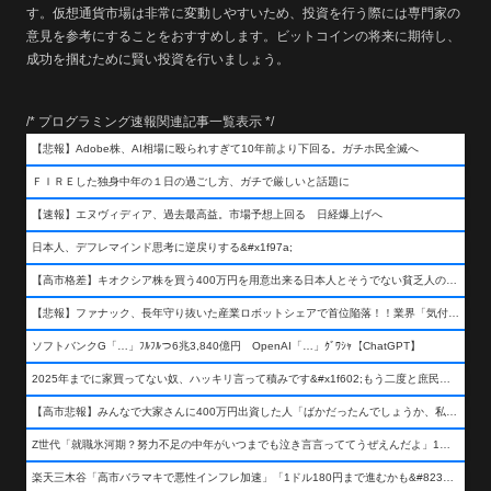
す。仮想通貨市場は非常に変動しやすいため、投資を行う際には専門家の
意見を参考にすることをおすすめします。ビットコインの将来に期待し、
成功を掴むために賢い投資を行いましょう。
/* プログラミング速報関連記事一覧表示 */
【悲報】Adobe株、AI相場に殴られすぎて10年前より下回る。ガチホ民全滅へ
ＦＩＲＥした独身中年の１日の過ごし方、ガチで厳しいと話題に
【速報】エヌヴィディア、過去最高益。市場予想上回る 日経爆上げへ
日本人、デフレマインド思考に逆戻りする&#x1f97a;
【高市格差】キオクシア株を買う400万円を用意出来る日本人とそうでない貧乏人の差が超広まるって事よ
【悲報】ファナック、長年守り抜いた産業ロボットシェアで首位陥落！！業界「気付いたら一気に抜かれていた…」
ソフトバンクG「…」ﾌﾙﾌﾙつ6兆3,840億円 OpenAI「…」ｸﾞﾜｼｬ【ChatGPT】
2025年までに家買ってない奴、ハッキリ言って積みです&#x1f602;もう二度と庶民が買える値段になりません&#x1f602;&#x1f602;&#x1f602;
【高市悲報】みんなで大家さんに400万円出資した人「ばかだったんでしょうか、私は&#x1f622;」
Z世代「就職氷河期？努力不足の中年がいつまでも泣き言言っててうぜえんだよ」1万いいね
楽天三木谷「高市バラマキで悪性インフレ加速」「1ドル180円まで進むかも&#8230;もう看過できない」