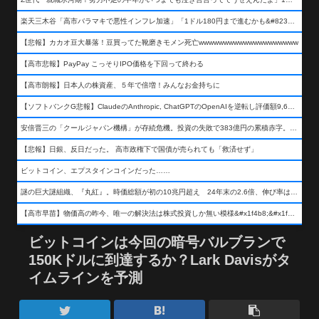
楽天三木谷「高市バラマキで悪性インフレ加速」「1ドル180円まで進むかも&#8230;もう看過できない」
【悲報】カカオ豆大暴落！豆買ってた靴磨きモメン死亡wwwwwwwwwwwwwwwwwwww
【高市悲報】PayPay こっそりIPO価格を下回って終わる
【高市朗報】日本人の株資産、５年で倍増！みんなお金持ちに
【ソフトバンクG悲報】ClaudeのAnthropic, ChatGPTのOpenAIを逆転し評価額9,650億ドル (約154兆円) の世界一価値あるAI企業に……
安倍晋三の「クールジャパン機構」が存続危機。投資の失敗で383億円の累積赤字。2025年度決算も大赤字の可能性。責任の所在はウヤムヤ
【悲報】日銀、反日だった。 高市政権下で国債が売られても「救済せず」
ビットコイン、エプスタインコインだった……
謎の巨大謎組織、『丸紅』。時価総額が初の10兆円超え 24年末の2.6倍、伸び率は謎組織首位
【高市早苗】物価高の昨今、唯一の解決法は株式投資しか無い模様&#x1f4b8;&#x1f4b8;&#x1f4b8;
ビットコインは今回の暗号バルブランで
150Kドルに到達するか？Lark Davisがタ
イムラインを予測