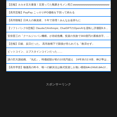
【悲報】カカオ豆大暴落！豆買ってた靴磨きモメン死亡wwwwwwwwwwwwwwwwwwww
【高市悲報】PayPay こっそりIPO価格を下回って終わる
【高市朗報】日本人の株資産、５年で倍増！みんなお金持ちに
【ソフトバンクG悲報】ClaudeのAnthropic, ChatGPTのOpenAIを逆転し評価額9,650億ドル (約154兆円) の世界一価値あるAI企業に……
安倍晋三の「クールジャパン機構」が存続危機。投資の失敗で383億円の累積赤字。2025年度決算も大赤字の可能性。責任の所在はウヤムヤ
【悲報】日銀、反日だった。 高市政権下で国債が売られても「救済せず」
ビットコイン、エプスタインコインだった……
謎の巨大謎組織、『丸紅』。時価総額が初の10兆円超え 24年末の2.6倍、伸び率は謎組織首位
【高市早苗】物価高の昨今、唯一の解決法は株式投資しか無い模様&#x1f4b8;&#x1f4b8;&#x1f4b8;
スポンサーリンク