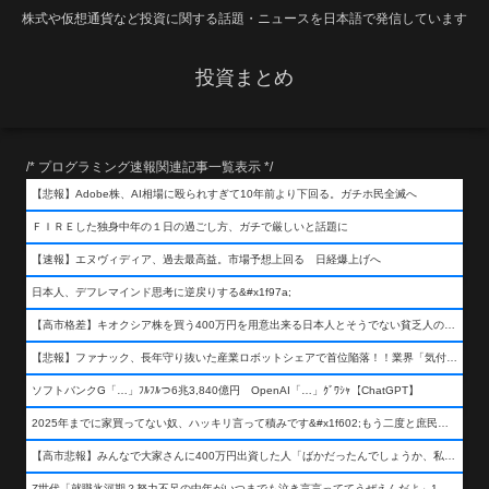
株式や仮想通貨など投資に関する話題・ニュースを日本語で発信しています
投資まとめ
/* プログラミング速報関連記事一覧表示 */
【悲報】Adobe株、AI相場に殴られすぎて10年前より下回る。ガチホ民全滅へ
ＦＩＲＥした独身中年の１日の過ごし方、ガチで厳しいと話題に
【速報】エヌヴィディア、過去最高益。市場予想上回る 日経爆上げへ
日本人、デフレマインド思考に逆戻りする&#x1f97a;
【高市格差】キオクシア株を買う400万円を用意出来る日本人とそうでない貧乏人の差が超広まるって事よ
【悲報】ファナック、長年守り抜いた産業ロボットシェアで首位陥落！！業界「気付いたら一気に抜かれていた…」
ソフトバンクG「…」ﾌﾙﾌﾙつ6兆3,840億円 OpenAI「…」ｸﾞﾜｼｬ【ChatGPT】
2025年までに家買ってない奴、ハッキリ言って積みです&#x1f602;もう二度と庶民が買える値段になりません&#x1f602;&#x1f602;&#x1f602;
【高市悲報】みんなで大家さんに400万円出資した人「ばかだったんでしょうか、私は&#x1f622;」
Z世代「就職氷河期？努力不足の中年がいつまでも泣き言言っててうぜえんだよ」1万いいね