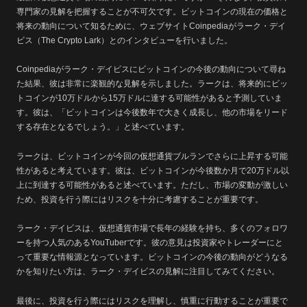
専門家の見解を把握することが不可欠です。ビットコインの現在の価格と
将来の動向について知るために、ウェブサイトCoinpediaがラーク・デイ
ビス（The Crypto Lark）とのインタビューを行いました。
Coinpediaがラーク・デイビスにビットコインの今後の動向について尋ね
た結果、彼は非常に楽観的な見解を示しました。ラークは、将来的にビッ
トコインが10万ドルから15万ドルに達する可能性があると予測していま
す。彼は、「ビットコインは今後数年で大きく成長し、他の市場をリード
する存在となるでしょう。」と述べています。
ラークは、ビットコインが今回の仮想通貨ブルランでさらに上昇する可能
性があると考えています。彼は、ビットコインが今後数か月で20万ドル以
上に到達する可能性があると述べています。ただし、市場の変動が激しい
ため、投資を行う際にはリスクを十分に考慮することが重要です。
ラーク・デイビスは、仮想通貨市場で長年の経験を持ち、多くのフォロワ
ーを持つ人気のあるYouTuberです。彼の意見は投資家やトレーダーにと
って重要な情報源となっています。ビットコインの今後の動向がどうなる
かを知りたい方は、ラーク・デイビスの見解に注目してみてください。
最後に、投資を行う際にはリスクを理解し、慎重に行動することが重要で