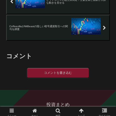
な動きを見せる
CoffeezillaがMrBeastの怪しい暗号通貨取引への関
与を調査
コメント
コメントを書き込む
投資まとめ
© 2016 投資まとめ.
メニュー
ホーム
検索
トップ
サイドバー