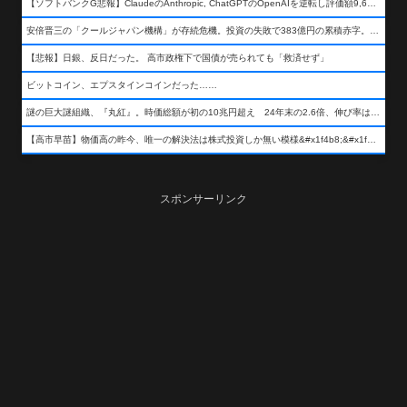
【ソフトバンクG悲報】ClaudeのAnthropic, ChatGPTのOpenAIを逆転し評価額9,650億ドル (約154兆円) の世界一価値あるAI企業に……
安倍晋三の「クールジャパン機構」が存続危機。投資の失敗で383億円の累積赤字。2025年度決算も大赤字の可能性。責任の所在はウヤムヤ
【悲報】日銀、反日だった。 高市政権下で国債が売られても「救済せず」
ビットコイン、エプスタインコインだった……
謎の巨大謎組織、『丸紅』。時価総額が初の10兆円超え 24年末の2.6倍、伸び率は謎組織首位
【高市早苗】物価高の昨今、唯一の解決法は株式投資しか無い模様&#x1f4b8;&#x1f4b8;&#x1f4b8;
スポンサーリンク