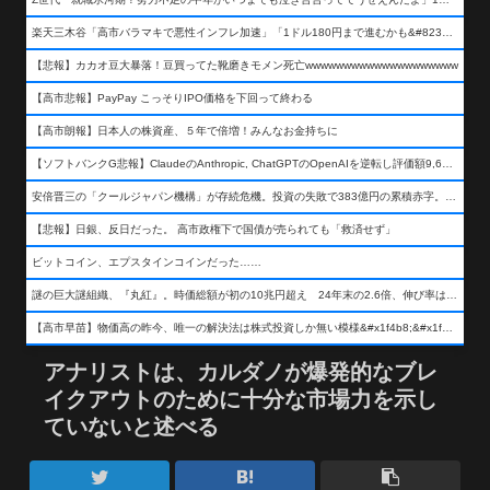
楽天三木谷「高市バラマキで悪性インフレ加速」「1ドル180円まで進むかも&#8230;もう看過できない」
【悲報】カカオ豆大暴落！豆買ってた靴磨きモメン死亡wwwwwwwwwwwwwwwwwwww
【高市悲報】PayPay こっそりIPO価格を下回って終わる
【高市朗報】日本人の株資産、５年で倍増！みんなお金持ちに
【ソフトバンクG悲報】ClaudeのAnthropic, ChatGPTのOpenAIを逆転し評価額9,650億ドル (約154兆円) の世界一価値あるAI企業に……
安倍晋三の「クールジャパン機構」が存続危機。投資の失敗で383億円の累積赤字。2025年度決算も大赤字の可能性。責任の所在はウヤムヤ
【悲報】日銀、反日だった。 高市政権下で国債が売られても「救済せず」
ビットコイン、エプスタインコインだった……
謎の巨大謎組織、『丸紅』。時価総額が初の10兆円超え 24年末の2.6倍、伸び率は謎組織首位
【高市早苗】物価高の昨今、唯一の解決法は株式投資しか無い模様&#x1f4b8;&#x1f4b8;&#x1f4b8;
アナリストは、カルダノが爆発的なブレ
イクアウトのために十分な市場力を示し
ていないと述べる