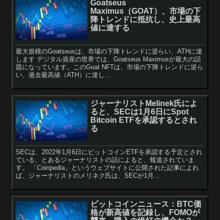
Goatseus
Maximus（GOAT）、市場の下
降トレンドに抵抗し、史上最高
値に達する
最大規模のGoatseusは、市場の下降トレンドに逆らい、ATHに達
します デジタル資産の世界では、Goatseus Maximusが最大の話
題になっています。このGoat NFTは、市場の下降トレンドに逆ら
い、過去最高値（ATH）に達し...
ジャーナリストMelinek氏によ
ると、SECは1月6日にSpot
Bitcoin ETFを承認するとされ
る
SECは、2022年1月6日にビットコインETFを承認する予定とされ
ている、とあるジャーナリストの話によると、報道されていま
す。 「Coinpedia」というウェブサイトに公開された記事によれ
ば、ジャーナリストのメリネク氏は、SECが1月...
ビットコインニュース：BTC価
格が新高値を記録し、FOMOが