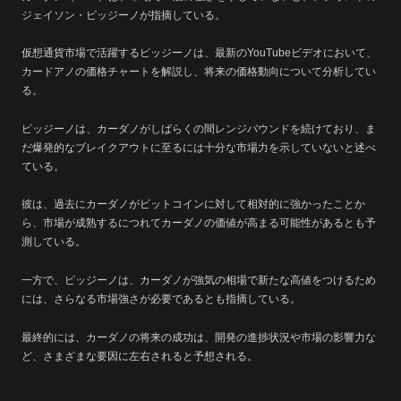
ジェイソン・ピッジーノが指摘している。
仮想通貨市場で活躍するピッジーノは、最新のYouTubeビデオにおいて、
カードアノの価格チャートを解説し、将来の価格動向について分析してい
る。
ピッジーノは、カーダノがしばらくの間レンジバウンドを続けており、ま
だ爆発的なブレイクアウトに至るには十分な市場力を示していないと述べ
ている。
彼は、過去にカーダノがビットコインに対して相対的に強かったことか
ら、市場が成熟するにつれてカーダノの価値が高まる可能性があるとも予
測している。
一方で、ピッジーノは、カーダノが強気の相場で新たな高値をつけるため
には、さらなる市場強さが必要であるとも指摘している。
最終的には、カーダノの将来の成功は、開発の進捗状況や市場の影響力な
ど、さまざまな要因に左右されると予想される。