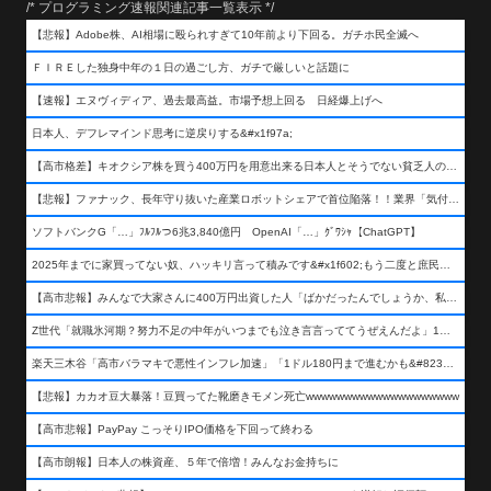
/* プログラミング速報関連記事一覧表示 */
【悲報】Adobe株、AI相場に殴られすぎて10年前より下回る。ガチホ民全滅へ
ＦＩＲＥした独身中年の１日の過ごし方、ガチで厳しいと話題に
【速報】エヌヴィディア、過去最高益。市場予想上回る 日経爆上げへ
日本人、デフレマインド思考に逆戻りする&#x1f97a;
【高市格差】キオクシア株を買う400万円を用意出来る日本人とそうでない貧乏人の差が超広まるって事よ
【悲報】ファナック、長年守り抜いた産業ロボットシェアで首位陥落！！業界「気付いたら一気に抜かれていた…」
ソフトバンクG「…」ﾌﾙﾌﾙつ6兆3,840億円 OpenAI「…」ｸﾞﾜｼｬ【ChatGPT】
2025年までに家買ってない奴、ハッキリ言って積みです&#x1f602;もう二度と庶民が買える値段になりません&#x1f602;&#x1f602;&#x1f602;
【高市悲報】みんなで大家さんに400万円出資した人「ばかだったんでしょうか、私は&#x1f622;」
Z世代「就職氷河期？努力不足の中年がいつまでも泣き言言っててうぜえんだよ」1万いいね
楽天三木谷「高市バラマキで悪性インフレ加速」「1ドル180円まで進むかも&#8230;もう看過できない」
【悲報】カカオ豆大暴落！豆買ってた靴磨きモメン死亡wwwwwwwwwwwwwwwwwwww
【高市悲報】PayPay こっそりIPO価格を下回って終わる
【高市朗報】日本人の株資産、５年で倍増！みんなお金持ちに