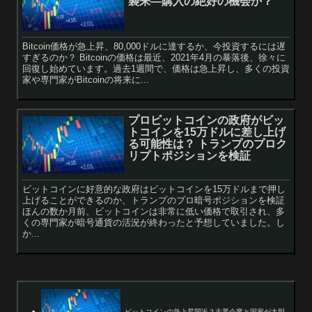
襲来—購入の絶好の機会か？
Bitcoin価格が急上昇、80,000ドルに達するか、今投資するには遅
すぎるのか？ Bitcoinの価格は最近、2021年4月の暴落後、徐々に
回復し始めています。過去1週間で、価格は急上昇し、多くの投資
家や専門家がBitcoinの将来に...
プロビットコインの政府がビッ
トコインを15万ドルに差し上げ
る可能性は？ トランプのプロク
リプトポジションを検証
ビットコインに好意的な政府はビットコインを15万ドルまで押し
上げることができるのか、トランプのプロ暗号ポジションを検証
ほんの数か月前、ビットコインは非常に低い価格で取引され、多
くの専門家が暗号通貨の活況が終わったと予想していました。し
か...
ビットコインの急上昇間近？主要企業と国家が大胆