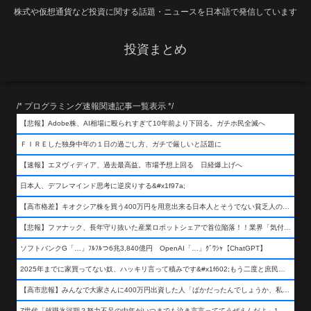
株式や仮想通貨など投資に関する話題・ニュースを日本語で発信しています
投資まとめ
/* プログラミング速報関連記事一覧表示 */
【悲報】Adobe株、AI相場に殴られすぎて10年前より下回る。ガチホ民全滅へ
ＦＩＲＥした独身中年の１日の過ごし方、ガチで厳しいと話題に
【速報】エヌヴィディア、過去最高益。市場予想上回る 日経爆上げへ
日本人、デフレマインド思考に逆戻りする&#x1f97a;
【高市格差】キオクシア株を買う400万円を用意出来る日本人とそうでない貧乏人の差が超広まるって事よ
【悲報】ファナック、長年守り抜いた産業ロボットシェアで首位陥落！！業界「気付いたら一気に抜かれていた…」
ソフトバンクG「…」ﾌﾙﾌﾙつ6兆3,840億円 OpenAI「…」ｸﾞﾜｼｬ【ChatGPT】
2025年までに家買ってない奴、ハッキリ言って積みです&#x1f602;もう二度と庶民が買える値段になりません&#x1f602;&#x1f602;&#x1f602;
【高市悲報】みんなで大家さんに400万円出資した人「ばかだったんでしょうか、私は&#x1f622;」
Z世代「就職氷河期？努力不足の中年がいつまでも泣き言言っててうぜえんだよ」1万いいね