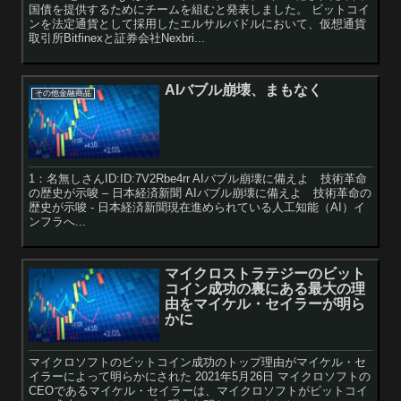
国債を提供するためにチームを組むと発表しました。 ビットコイ
ンを法定通貨として採用したエルサルバドルにおいて、仮想通貨
取引所Bitfinexと証券会社Nexbri...
AIバブル崩壊、まもなく
その他金融商品
1：名無しさんID:ID:7V2Rbe4rr AIバブル崩壊に備えよ 技術革命
の歴史が示唆 – 日本経済新聞 AIバブル崩壊に備えよ 技術革命の
歴史が示唆 - 日本経済新聞現在進められている人工知能（AI）イ
ンフラへ...
マイクロストラテジーのビット
コイン成功の裏にある最大の理
由をマイケル・セイラーが明ら
かに
マイクロソフトのビットコイン成功のトップ理由がマイケル・セ
イラーによって明らかにされた 2021年5月26日 マイクロソフトの
CEOであるマイケル・セイラーは、マイクロソフトがビットコイ