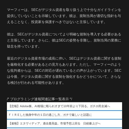
マーフィーは、SECがデジタル資産を取り扱う上で十分なガイドラインを
提供していないことを示唆しています。彼は、規制当局が適切な指針を与
えることなく、投資家を保護すべきではないと主張しています。
彼は、SECがデジタル資産についてより明確な規制を導入する必要がある
と主張しています。さらに、彼はSECの姿勢を非難し、規制当局の業務に
疑念を持っています。
最近のデジタル資産市場の成長に伴い、SECはデジタル資産に関する規制
を厳格化する必要があるとの見方もあります。ただし、マーフィーのよう
な批判者からは、SECの対応が遅れているとの声が上がっています。SEC
は今後、デジタル資産に関する規制を強化するかどうかについて、さらな
る検討が行われる可能性があります。
/* プログラミング速報関連記事一覧表示 */
【悲報】Adobe株、AI相場に殴られすぎて10年前より下回る。ガチホ民全滅へ
ＦＩＲＥした独身中年の１日の過ごし方、ガチで厳しいと話題に
【速報】エヌヴィディア、過去最高益。市場予想上回る 日経爆上げへ