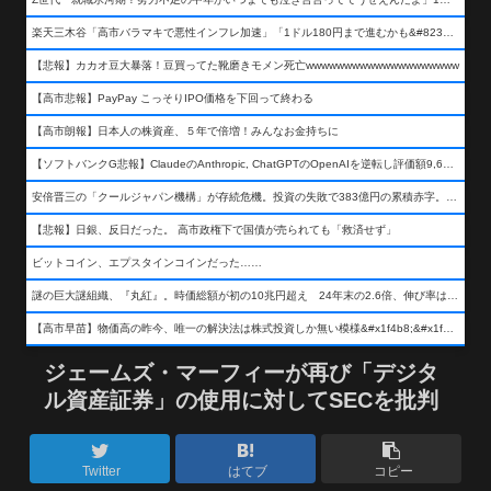
楽天三木谷「高市バラマキで悪性インフレ加速」「1ドル180円まで進むかも&#8230;もう看過できない」
【悲報】カカオ豆大暴落！豆買ってた靴磨きモメン死亡wwwwwwwwwwwwwwwwwwww
【高市悲報】PayPay こっそりIPO価格を下回って終わる
【高市朗報】日本人の株資産、５年で倍増！みんなお金持ちに
【ソフトバンクG悲報】ClaudeのAnthropic, ChatGPTのOpenAIを逆転し評価額9,650億ドル (約154兆円) の世界一価値あるAI企業に……
安倍晋三の「クールジャパン機構」が存続危機。投資の失敗で383億円の累積赤字。2025年度決算も大赤字の可能性。責任の所在はウヤムヤ
【悲報】日銀、反日だった。 高市政権下で国債が売られても「救済せず」
ビットコイン、エプスタインコインだった……
謎の巨大謎組織、『丸紅』。時価総額が初の10兆円超え 24年末の2.6倍、伸び率は謎組織首位
【高市早苗】物価高の昨今、唯一の解決法は株式投資しか無い模様&#x1f4b8;&#x1f4b8;&#x1f4b8;
ジェームズ・マーフィーが再び「デジタ
ル資産証券」の使用に対してSECを批判
Twitter
はてブ
コピー