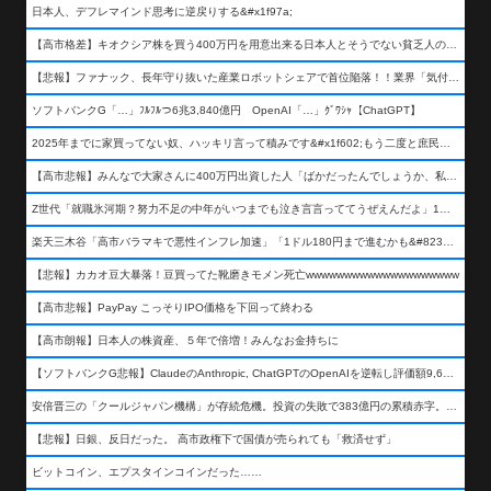
日本人、デフレマインド思考に逆戻りする&#x1f97a;
【高市格差】キオクシア株を買う400万円を用意出来る日本人とそうでない貧乏人の差が超広まるって事よ
【悲報】ファナック、長年守り抜いた産業ロボットシェアで首位陥落！！業界「気付いたら一気に抜かれていた…」
ソフトバンクG「…」ﾌﾙﾌﾙつ6兆3,840億円 OpenAI「…」ｸﾞﾜｼｬ【ChatGPT】
2025年までに家買ってない奴、ハッキリ言って積みです&#x1f602;もう二度と庶民が買える値段になりません&#x1f602;&#x1f602;&#x1f602;
【高市悲報】みんなで大家さんに400万円出資した人「ばかだったんでしょうか、私は&#x1f622;」
Z世代「就職氷河期？努力不足の中年がいつまでも泣き言言っててうぜえんだよ」1万いいね
楽天三木谷「高市バラマキで悪性インフレ加速」「1ドル180円まで進むかも&#8230;もう看過できない」
【悲報】カカオ豆大暴落！豆買ってた靴磨きモメン死亡wwwwwwwwwwwwwwwwwwww
【高市悲報】PayPay こっそりIPO価格を下回って終わる
【高市朗報】日本人の株資産、５年で倍増！みんなお金持ちに
【ソフトバンクG悲報】ClaudeのAnthropic, ChatGPTのOpenAIを逆転し評価額9,650億ドル (約154兆円) の世界一価値あるAI企業に……
安倍晋三の「クールジャパン機構」が存続危機。投資の失敗で383億円の累積赤字。2025年度決算も大赤字の可能性。責任の所在はウヤムヤ
【悲報】日銀、反日だった。 高市政権下で国債が売られても「救済せず」
ビットコイン、エプスタインコインだった……