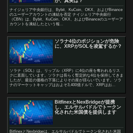
が、真実は？
ナイジェリア中央銀行は、Bybit、KuCoin、OKX、およびBinance
のユーザーアカウントの凍結を否定 ナイジェリア中央銀行
（CBN）は、Bybit、KuCoin、OKX、およびBinanceのユーザーア
カウントを凍結したという報...
ソラナ4位のポジションが危険
に、XRPがSOLを凌駕するか？
ソラナ（SOL）は、リップル（XRP）に4位の座を奪われるリス
クに直面しています。ソラナは長らく暫定的な4位を保持してきま
したが、最近の価格の下落によりその座が揺らいでいます。ソラ
ナのマーケットキャップはおよそ3,400億ドルで、XRPはお...
BitfinexとNexBridgeが提携
し、エルサルバドルでトークン
化された米国債を提供します
BitfinexとNexbridgeは、エルサルバドルでトークン化された米国