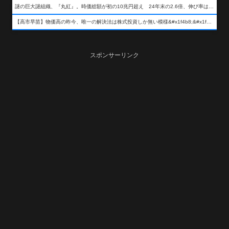
謎の巨大謎組織、『丸紅』。時価総額が初の10兆円超え 24年末の2.6倍、伸び率は謎組織首位
【高市早苗】物価高の昨今、唯一の解決法は株式投資しか無い模様&#x1f4b8;&#x1f4b8;&#x1f4b8;
スポンサーリンク