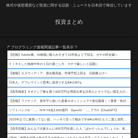
株式や仮想通貨など投資に関する話題・ニュースを日本語で発信しています
投資まとめ
/* プログラミング速報関連記事一覧表示 */
【悲報】Adobe株、AI相場に殴られすぎて10年前より下回る。ガチホ民全滅へ
ＦＩＲＥした独身中年の１日の過ごし方、ガチで厳しいと話題に
【速報】エヌヴィディア、過去最高益。市場予想上回る 日経爆上げへ
日本人、デフレマインド思考に逆戻りする&#x1f97a;
【高市格差】キオクシア株を買う400万円を用意出来る日本人とそうでない貧乏人の差が超広まるって事よ
【悲報】ファナック、長年守り抜いた産業ロボットシェアで首位陥落！！業界「気付いたら一気に抜かれていた…」
ソフトバンクG「…」ﾌﾙﾌﾙつ6兆3,840億円 OpenAI「…」ｸﾞﾜｼｬ【ChatGPT】
2025年までに家買ってない奴、ハッキリ言って積みです&#x1f602;もう二度と庶民が買える値段になりません&#x1f602;&#x1f602;&#x1f602;
【高市悲報】みんなで大家さんに400万円出資した人「ばかだったんでしょうか、私は&#x1f622;」
Z世代「就職氷河期？努力不足の中年がいつまでも泣き言言っててうぜえんだよ」1万いいね