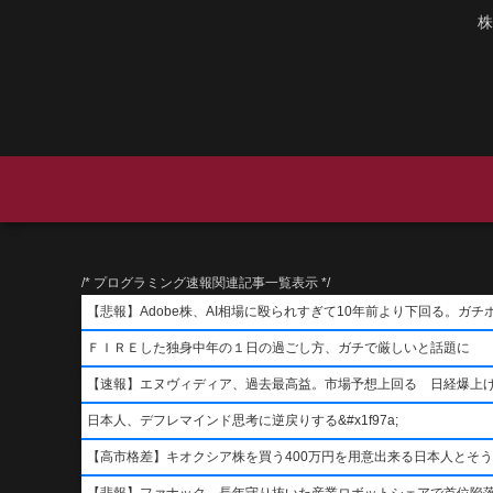
株
/* プログラミング速報関連記事一覧表示 */
【悲報】Adobe株、AI相場に殴られすぎて10年前より下回る。ガチ
ＦＩＲＥした独身中年の１日の過ごし方、ガチで厳しいと話題に
【速報】エヌヴィディア、過去最高益。市場予想上回る 日経爆上
日本人、デフレマインド思考に逆戻りする&#x1f97a;
【高市格差】キオクシア株を買う400万円を用意出来る日本人とそ
【悲報】ファナック、長年守り抜いた産業ロボットシェアで首位陥