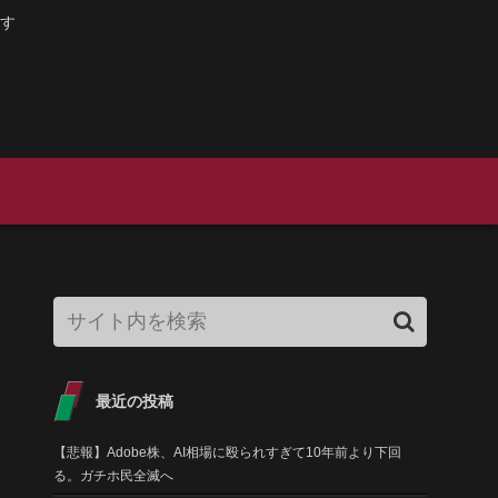
す
最近の投稿
【悲報】Adobe株、AI相場に殴られすぎて10年前より下回
る。ガチホ民全滅へ