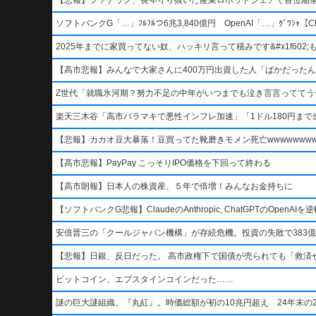
ソフトバンクG「…」ﾌﾙﾌﾙつ6兆3,840億円 OpenAI「…」ｸﾞﾜｼｬ【Ch
2025年までに家買ってない奴、ハッキリ言って積みです&#x1f602;もう二度
【高市悲報】みんなで大家さんに400万円出資した人「ばかだったんでし
Z世代「就職氷河期？努力不足の中年がいつまでも泣き言言っててう
楽天三木谷「高市バラマキで悪性インフレ加速」「1ドル180円まで進
【悲報】カカオ豆大暴落！豆買ってた靴磨きモメン死亡wwwwwwwww
【高市悲報】PayPay こっそりIPO価格を下回って終わる
【高市朗報】日本人の株資産、５年で倍増！みんなお金持ちに
【ソフトバンクG悲報】ClaudeのAnthropic, ChatGPTのOpen
安倍晋三の「クールジャパン機構」が存続危機。投資の失敗で383億
【悲報】日銀、反日だった。 高市政権下で国債が売られても「救済
ビットコイン、エプスタインコインだった……
謎の巨大謎組織、『丸紅』。時価総額が初の10兆円超え 24年末の2