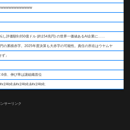
wwwwwwwwwww
AIを逆転し評価額9,650億ドル (約154兆円) の世界一価値あるAI企業に……
円の累積赤字。2025年度決算も大赤字の可能性。責任の所在はウヤムヤ
せず」
.6倍、伸び率は謎組織首位
#x1f4b8;&#x1f4b8;
ポンサーリンク