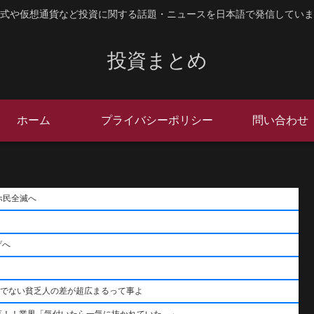
式や仮想通貨など投資に関する話題・ニュースを日本語で発信していま
投資まとめ
ホーム
プライバシーポリシー
問い合わせ
ホ民全滅へ
げへ
うでない貧乏人の差が超広まるって事よ
落！！業界「気付いたら一気に抜かれていた…」