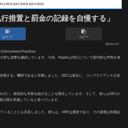
#x1f4b8;&#x1f4b8;
難、「執行措置と罰金の記録を自慢する」
はてブ
コピー
2024.11.27
る大胆な攻撃を継続しています。今回、RippleはSECについて批判的な声明を発
金を自慢する」機関であると非難しました。SECは過去に、コンプライアンスを怠
規制を行い、創造的な革新を妨げることを懸念しています。そして、彼らはSECが
報公開を実施していると述べています。
主張していることにも言及しました。彼らは、XRPは通貨であり、その譲渡は有価証