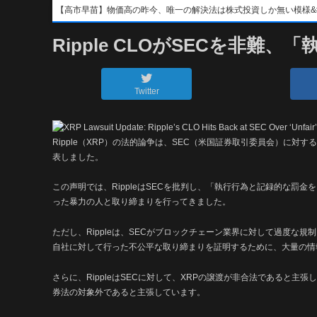
【高市早苗】物価高の昨今、唯一の解決法は株式投資しか無い模様&#x1f4b8;&
Ripple CLOがSECを非
Twitter
Ripple（XRP）の法的論争は、SEC（米国証券取引委員会）に対す
表しました。
この声明では、RippleはSECを批判し、「執行行為と記録的な罰
った暴力の人と取り締まりを行ってきました。
ただし、Rippleは、SECがブロックチェーン業界に対して過度な
自社に対して行った不公平な取り締まりを証明するために、大量の情
さらに、RippleはSECに対して、XRPの譲渡が非合法であると
券法の対象外であると主張しています。