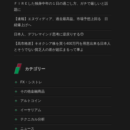
ＦＩＲＥした独身中年の１日の過ごし方、ガチで厳しいと話
題に
【速報】エヌヴィディア、過去最高益。市場予想上回る 日
経爆上げへ
日本人、デフレマインド思考に逆戻りする🥺
【高市格差】キオクシア株を買う400万円を用意出来る日本人
とそうでない貧乏人の差が超広まるって事よ
カテゴリー
FX・シストレ
その他金融商品
アルトコイン
イーサリアム
テクニカル分析
ニュース