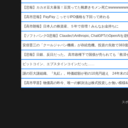
【悲報】カカオ豆大暴落！豆買ってた靴磨きモメン死亡wwwwwwwww
【高市悲報】PayPay こっそりIPO価格を下回って終わる
【高市朗報】日本人の株資産、５年で倍増！みんなお金持ちに
【ソフトバンクG悲報】ClaudeのAnthropic, ChatGPTのOpen
安倍晋三の「クールジャパン機構」が存続危機。投資の失敗で383億
【悲報】日銀、反日だった。 高市政権下で国債が売られても「救済
ビットコイン、エプスタインコインだった……
謎の巨大謎組織、『丸紅』。時価総額が初の10兆円超え 24年末の2
【高市早苗】物価高の昨今、唯一の解決法は株式投資しか無い模様&#x1f4b8;&
ス