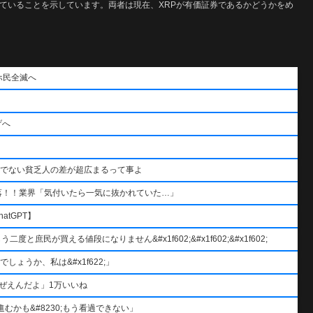
化していることを示しています。両者は現在、XRPが有価証券であるかどうかをめ
ホ民全滅へ
げへ
うでない貧乏人の差が超広まるって事よ
落！！業界「気付いたら一気に抜かれていた…」
atGPT】
と庶民が買える値段になりません&#x1f602;&#x1f602;&#x1f602;
ょうか、私は&#x1f622;」
ぜえんだよ」1万いいね
むかも&#8230;もう看過できない」