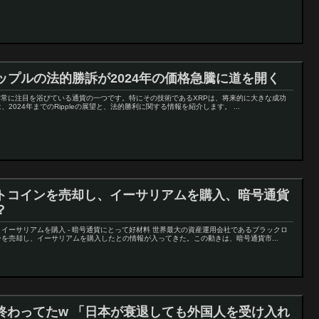
ップルの法的勝訴が2024年の価格急騰に道を開く
で非常に注目を浴びている通貨の一つです。特にその技術であるXRPは、将来的に大きな成功
024年までのRippleの展望と、法的勝利に関する情報を紹介します。 ...
トコインを売却し、イーサリアムを購入、暗号通貨
？
イーサリアムを購入 - 暗号通貨にとって好材料 世界最大の資産運用会社であるブラックロ
を売却し、イーサリアムを購入したとの情報が入ってきた。この動きは、暗号通貨市...
終わってたw 「日本が衰退しても外国人を受け入れ