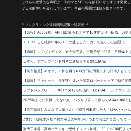
これらの攻撃的な声明は、RippleとSECの法的戦いがますます激
ぐる法的争いを交わしています。今後の展開に注目が集まります。
/* プログラミング速報関連記事一覧表示 */
【悲報】Adobe株、AI相場に殴られすぎて10年前より下回る。ガチ
ＦＩＲＥした独身中年の１日の過ごし方、ガチで厳しいと話題に
【速報】エヌヴィディア、過去最高益。市場予想上回る 日経爆上
日本人、デフレマインド思考に逆戻りする&#x1f97a;
【高市格差】キオクシア株を買う400万円を用意出来る日本人とそ
【悲報】ファナック、長年守り抜いた産業ロボットシェアで首位陥
ソフトバンクG「…」ﾌﾙﾌﾙつ6兆3,840億円 OpenAI「…」ｸﾞﾜｼｬ【Ch
2025年までに家買ってない奴、ハッキリ言って積みです&#x1f602;もう二度
【高市悲報】みんなで大家さんに400万円出資した人「ばかだったんでし
Z世代「就職氷河期？努力不足の中年がいつまでも泣き言言っててう
楽天三木谷「高市バラマキで悪性インフレ加速」「1ドル180円まで進