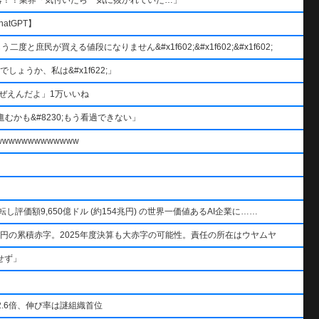
atGPT】
と庶民が買える値段になりません&#x1f602;&#x1f602;&#x1f602;
ょうか、私は&#x1f622;」
ぜえんだよ」1万いいね
むかも&#8230;もう看過できない」
wwwwwwwwwww
AIを逆転し評価額9,650億ドル (約154兆円) の世界一価値あるAI企業に……
円の累積赤字。2025年度決算も大赤字の可能性。責任の所在はウヤムヤ
せず」
.6倍、伸び率は謎組織首位