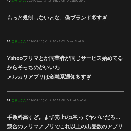
49
名無しさん
2024/08/13(火) 16:15:22.95 ID:91B03Jh40
もっと規制しないとな、偽ブランド多すぎ
52
名無しさん
2024/08/13(火) 16:16:47.63 ID:vob9Lo3l0
Yahooフリマとか同業者が同じサービス始めてる
からそっちのがいいわ
メルカリアプリは金融系通知多すぎ
53
名無しさん
2024/08/13(火) 16:16:51.98 ID:Ese35nn9H
手数料高すぎ。まず売上の1割ってヤバいだろ…
競合のフリマアプリでこれ以上の出品数のアプリ