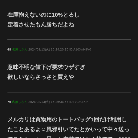
在庫抱えないのに10%とるし
定着させたもん勝ちだよね
68
名無しさん
2024/08/13(火) 16:24:20.15 ID:A10XnH8V0
意味不明な値下げ要求ウザすぎ
欲しいならさっさと買えや
70
名無しさん
2024/08/13(火) 16:25:34.67 ID:HA2tU/X/r
メルカリは買物用のトートバッグ1回だけ利用し
たことあるよ☺風邪引いてたとかいって中々送っ