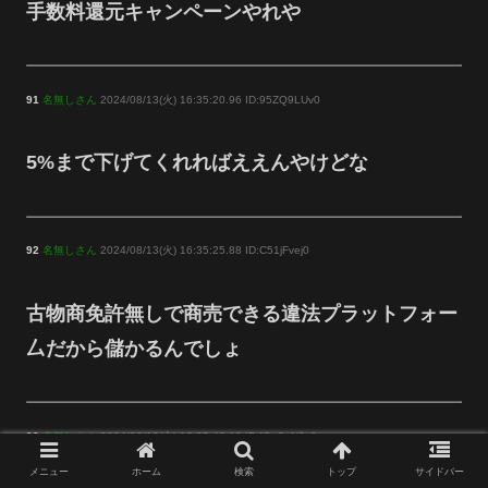
手数料還元キャンペーンやれや
91
名無しさん
2024/08/13(火) 16:35:20.96 ID:95ZQ9LUv0
5%まで下げてくれればええんやけどな
92
名無しさん
2024/08/13(火) 16:35:25.88 ID:C51jFvej0
古物商免許無しで商売できる違法プラットフォー
厶だから儲かるんでしょ
93
名無しさん
2024/08/13(火) 16:35:48.10 ID:fQ+2eN9s0
メニュー
ホーム
検索
トップ
サイドバー