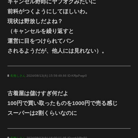
キャンセル野郎にヤフオクみたいに
前科がつくようにしてほしいわ。
現状は野放しだよね？
（キャンセルを繰り返すと
運営に目をつけられてバン
されるようだが、他人には見れない）。
8
名無しさん
2024/08/13(火) 15:59:49.66 ID:KRjsPwgr0
古着屋は儲けすぎ何だよ
100円で買い取ったものを1000円で売る感じ
スーパーは2割くらいなのに
9
名無しさん
2024/08/13(火) 16:00:11.95 ID:ywk3/Rn50