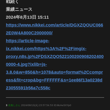
戦続く
業績ニュース
2024年8月13日 15:11
https://www.nikkei.com/article/DGXZQOUC066
2E0W4A800C2000000/
https://article-image-
ix.nikkei.com/https%3A%2F%2Fimgix-
proxy.n8s.jp%2FDSXZQO522100200908202400
0000-4.jpg?ixlib=js-
3.8.0&w=850&h=1078&auto=format%2Ccompr
ess&fit=crop&bg=FFFFFF&s=1ee86f13a0238d
23055591b56a7c558c
3
名無しさん
2024/08/13(火) 15:57:54.53 ID:McAeSXYp0