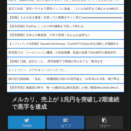
楽天三木谷「高市バラマキで悪性インフレ加速」「1ドル180円まで進むかも&#8230;もう看過できない」
【悲報】カカオ豆大暴落！豆買ってた靴磨きモメン死亡wwwwwwwwwwwwwwwwwwww
【高市悲報】PayPay こっそりIPO価格を下回って終わる
【高市朗報】日本人の株資産、５年で倍増！みんなお金持ちに
【ソフトバンクG悲報】ClaudeのAnthropic, ChatGPTのOpenAIを逆転し評価額9,650億ドル (約154兆円) の世界一価値あるAI企業に……
安倍晋三の「クールジャパン機構」が存続危機。投資の失敗で383億円の累積赤字。2025年度決算も大赤字の可能性。責任の所在はウヤムヤ
【悲報】日銀、反日だった。 高市政権下で国債が売られても「救済せず」
ビットコイン、エプスタインコインだった……
謎の巨大謎組織、『丸紅』。時価総額が初の10兆円超え 24年末の2.6倍、伸び率は謎組織首位
【高市早苗】物価高の昨今、唯一の解決法は株式投資しか無い模様&#x1f4b8;&#x1f4b8;&#x1f4b8;
メルカリ、売上が 1兆円を突破し2期連続
で黒字を達成
Twitter
はてブ
コピー