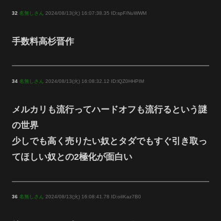
32
名無しさん
2024/08/13(火) 16:07:38.35 ID:spF/NuWWM
手数料高杉晋作
34
名無しさん
2024/08/13(火) 16:08:32.12 ID:lQZ0HHPIM
メルカリも流行ってハードオフも流行るという謎
の世界
少しでも高く売りたい奴とタダでもすぐ引き取っ
てほしい奴との2極化が面白い
36
名無しさん
2024/08/13(火) 16:08:41.78 ID:oiIKaz7B0