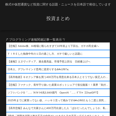
株式や仮想通貨など投資に関する話題・ニュースを日本語で発信しています
投資まとめ
/* プログラミング速報関連記事一覧表示 */
【悲報】Adobe株、AI相場に殴られすぎて10年前より下回る。ガチホ民全滅へ
ＦＩＲＥした独身中年の１日の過ごし方、ガチで厳しいと話題に
【速報】エヌヴィディア、過去最高益。市場予想上回る 日経爆上げへ
日本人、デフレマインド思考に逆戻りする&#x1f97a;
【高市格差】キオクシア株を買う400万円を用意出来る日本人とそうでない貧乏人の差が超広まるって事よ
【悲報】ファナック、長年守り抜いた産業ロボットシェアで首位陥落！！業界「気付いたら一気に抜かれていた…」
ソフトバンクG「…」ﾌﾙﾌﾙつ6兆3,840億円 OpenAI「…」ｸﾞﾜｼｬ【ChatGPT】
2025年までに家買ってない奴、ハッキリ言って積みです&#x1f602;もう二度と庶民が買える値段になりません&#x1f602;&#x1f602;&#x1f602;
【高市悲報】みんなで大家さんに400万円出資した人「ばかだったんでしょうか、私は&#x1f622;」
Z世代「就職氷河期？努力不足の中年がいつまでも泣き言言っててうぜえんだよ」1万いいね