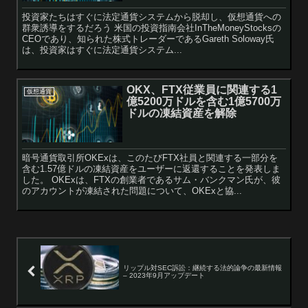
投資家たちはすぐに法定通貨システムから脱却し、仮想通貨への
群衆誘導をするだろう 米国の投資指南会社InTheMoneyStocksの
CEOであり、知られた株式トレーダーであるGareth Soloway氏
は、投資家はすぐに法定通貨システム...
OKX、FTX従業員に関連する1
仮想通貨
億5200万ドルを含む1億5700万
ドルの凍結資産を解除
暗号通貨取引所OKExは、このたびFTX社員と関連する一部分を
含む1.57億ドルの凍結資産をユーザーに返還することを発表しま
した。 OKExは、FTXの創業者であるサム・バンクマン氏が、彼
のアカウントが凍結された問題について、OKExと協...
リップル対SEC訴訟：継続する法的論争の最新情報
– 2023年9月アップデート