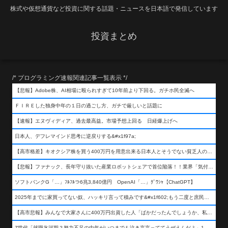
株式や仮想通貨など投資に関する話題・ニュースを日本語で発信しています
投資まとめ
/* プログラミング速報関連記事一覧表示 */
【悲報】Adobe株、AI相場に殴られすぎて10年前より下回る。ガチホ民全滅へ
ＦＩＲＥした独身中年の１日の過ごし方、ガチで厳しいと話題に
【速報】エヌヴィディア、過去最高益。市場予想上回る 日経爆上げへ
日本人、デフレマインド思考に逆戻りする&#x1f97a;
【高市格差】キオクシア株を買う400万円を用意出来る日本人とそうでない貧乏人の差が超広まるって事よ
【悲報】ファナック、長年守り抜いた産業ロボットシェアで首位陥落！！業界「気付いたら一気に抜かれていた…」
ソフトバンクG「…」ﾌﾙﾌﾙつ6兆3,840億円 OpenAI「…」ｸﾞﾜｼｬ【ChatGPT】
2025年までに家買ってない奴、ハッキリ言って積みです&#x1f602;もう二度と庶民が買える値段になりません&#x1f602;&#x1f602;&#x1f602;
【高市悲報】みんなで大家さんに400万円出資した人「ばかだったんでしょうか、私は&#x1f622;」
Z世代「就職氷河期？努力不足の中年がいつまでも泣き言言っててうぜえんだよ」1万いいね