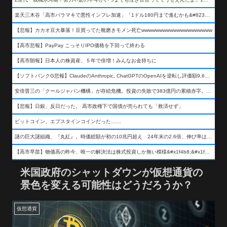
楽天三木谷「高市バラマキで悪性インフレ加速」「1ドル180円まで進むかも&#8230;もう看過できない」
【悲報】カカオ豆大暴落！豆買ってた靴磨きモメン死亡wwwwwwwwwwwwwwwwwwww
【高市悲報】PayPay こっそりIPO価格を下回って終わる
【高市朗報】日本人の株資産、５年で倍増！みんなお金持ちに
【ソフトバンクG悲報】ClaudeのAnthropic, ChatGPTのOpenAIを逆転し評価額9,650億ドル (約154兆円) の世界一価値あるAI企業に……
安倍晋三の「クールジャパン機構」が存続危機。投資の失敗で383億円の累積赤字。2025年度決算も大赤字の可能性。責任の所在はウヤムヤ
【悲報】日銀、反日だった。 高市政権下で国債が売られても「救済せず」
ビットコイン、エプスタインコインだった……
謎の巨大謎組織、『丸紅』。時価総額が初の10兆円超え 24年末の2.6倍、伸び率は謎組織首位
【高市早苗】物価高の昨今、唯一の解決法は株式投資しか無い模様&#x1f4b8;&#x1f4b8;&#x1f4b8;
米国政府のシャットダウンが仮想通貨の
景色を変える可能性はどうだろうか？
仮想通貨