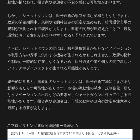
頼性が損なわれ、投資家や参加者が不安を感じる可能性があります。
しかし、シャットダウンは、暗号通貨の規制が進む契機ともなり得ます。
政府の閉鎖期間中、規制や法的枠組みの策定が進められ、暗号通貨市場の
規制が強化される可能性があります。政府の関与が途絶えたことで、規制
環境における変化が起こりやすくなると予想されています。
さらに、シャットダウンの間には、暗号通貨業界が新たなイノベーション
や取引方法の探求に集中する機会が生まれるかもしれません。政府の指針
や制約が一時的に存在しなくなるため、暗号通貨企業や個人の間で新しい
アイデアやプロジェクトが生まれる可能性があります。
総合的に見ると、米政府のシャットダウンは、暗号通貨市場にさまざまな
影響をもたらす可能性があります。市場の流動性の減少、規制強化、新た
なイノベーションの出現などの要素が、シャットダウンに伴って生じる可
能性があります。投資家や参加者は、市場の動向や政府の対応を注意深く
観察する必要があります。
/* プログラミング速報関連記事一覧表示 */
【悲報】Adobe株、AI相場に殴られすぎて10年前より下回る。ガチホ民全滅へ