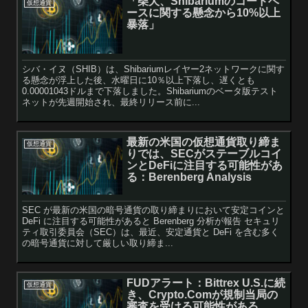
「柴犬、Shibariumのコードベ
仮想通貨
ースに関する懸念から10%以上
暴落」
シバ・イヌ（SHIB）は、Shibariumレイヤー2ネットワークに関す
る懸念が浮上した後、水曜日に10％以上下落し、遅くとも
0.00001043ドルまで下落しました。Shibariumのベータ版テスト
ネットが先週開始され、最終リリース前に...
最新の米国の仮想通貨取り締ま
仮想通貨
りでは、SECがステーブルコイ
ンとDeFiに注目する可能性があ
る：Berenberg Analysis
SEC が最新の米国の暗号通貨の取り締まりにおいて安定コインと
DeFi に注目する可能性があると Berenberg 分析が報告 セキュリ
ティ取引委員会（SEC）は、最近、安定通貨と DeFi を含む多く
の暗号通貨に対して厳しい取り締ま...
FUDアラート：Bittrex U.S.に続
仮想通貨
き、Crypto.Comが規制当局の
審査を受ける可能性がある。