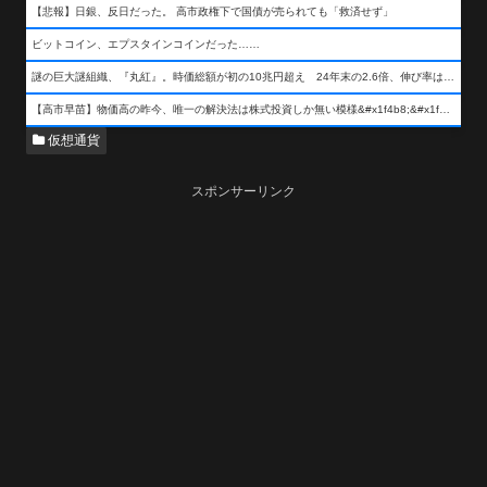
【悲報】日銀、反日だった。 高市政権下で国債が売られても「救済せず」
ビットコイン、エプスタインコインだった……
謎の巨大謎組織、『丸紅』。時価総額が初の10兆円超え 24年末の2.6倍、伸び率は謎組織首位
【高市早苗】物価高の昨今、唯一の解決法は株式投資しか無い模様&#x1f4b8;&#x1f4b8;&#x1f4b8;
仮想通貨
スポンサーリンク