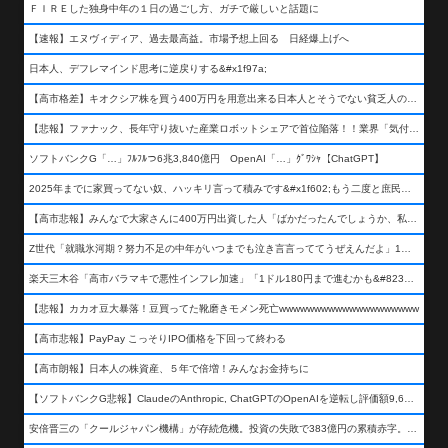
ＦＩＲＥした独身中年の１日の過ごし方、ガチで厳しいと話題に
【速報】エヌヴィディア、過去最高益。市場予想上回る 日経爆上げへ
日本人、デフレマインド思考に逆戻りする&#x1f97a;
【高市格差】キオクシア株を買う400万円を用意出来る日本人とそうでない貧乏人の差が超広まるって事よ
【悲報】ファナック、長年守り抜いた産業ロボットシェアで首位陥落！！業界「気付いたら一気に抜かれていた…」
ソフトバンクG「…」ﾌﾙﾌﾙつ6兆3,840億円 OpenAI「…」ｸﾞﾜｼｬ【ChatGPT】
2025年までに家買ってない奴、ハッキリ言って積みです&#x1f602;もう二度と庶民が買える値段になりません&#x1f602;&#x1f602;&#x1f602;
【高市悲報】みんなで大家さんに400万円出資した人「ばかだったんでしょうか、私は&#x1f622;」
Z世代「就職氷河期？努力不足の中年がいつまでも泣き言言っててうぜえんだよ」1万いいね
楽天三木谷「高市バラマキで悪性インフレ加速」「1ドル180円まで進むかも&#8230;もう看過できない」
【悲報】カカオ豆大暴落！豆買ってた靴磨きモメン死亡wwwwwwwwwwwwwwwwwwww
【高市悲報】PayPay こっそりIPO価格を下回って終わる
【高市朗報】日本人の株資産、５年で倍増！みんなお金持ちに
【ソフトバンクG悲報】ClaudeのAnthropic, ChatGPTのOpenAIを逆転し評価額9,650億ドル (約154兆円) の世界一価値あるAI企業に……
安倍晋三の「クールジャパン機構」が存続危機。投資の失敗で383億円の累積赤字。2025年度決算も大赤字の可能性。責任の所在はウヤムヤ