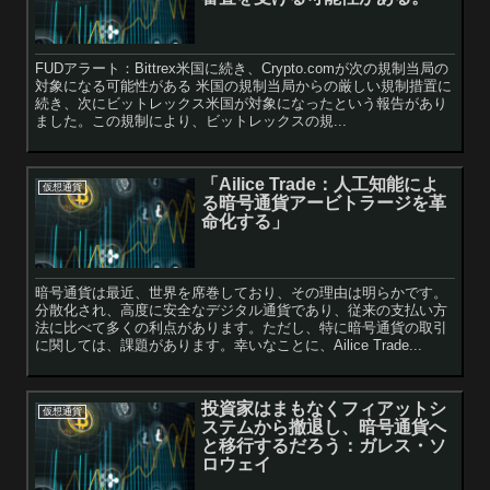
FUDアラート：Bittrex米国に続き、Crypto.comが次の規制当局の
対象になる可能性がある 米国の規制当局からの厳しい規制措置に
続き、次にビットレックス米国が対象になったという報告があり
ました。この規制により、ビットレックスの規...
「Ailice Trade：人工知能によ
仮想通貨
る暗号通貨アービトラージを革
命化する」
暗号通貨は最近、世界を席巻しており、その理由は明らかです。
分散化され、高度に安全なデジタル通貨であり、従来の支払い方
法に比べて多くの利点があります。ただし、特に暗号通貨の取引
に関しては、課題があります。幸いなことに、Ailice Trade...
投資家はまもなくフィアットシ
仮想通貨
ステムから撤退し、暗号通貨へ
と移行するだろう：ガレス・ソ
ロウェイ