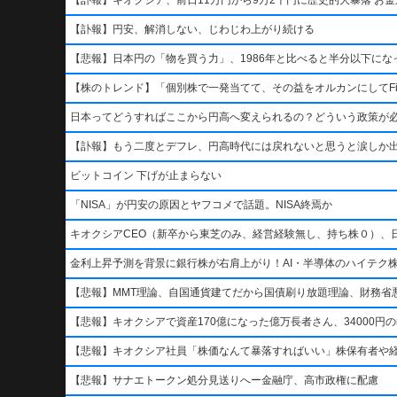
【訃報】円安、解消しない、じわじわ上がり続ける
【悲報】日本円の「物を買う力」、1986年と比べると半分以下になっ
【株のトレンド】「個別株で一発当てて、その益をオルカンにしてFi
日本ってどうすればここから円高へ変えられるの？どういう政策が
【訃報】もう二度とデフレ、円高時代には戻れないと思うと涙しか
ビットコイン 下げが止まらない
「NISA」が円安の原因とヤフコメで話題。NISA終焉か
キオクシアCEO（新卒から東芝のみ、経営経験無し、持ち株０）、
金利上昇予測を背景に銀行株が右肩上がり！AI・半導体のハイテク
【悲報】MMT理論、自国通貨建てだから国債刷り放題理論、財務省悪玉
【悲報】キオクシアで資産170億になった億万長者さん、34000円のn
【悲報】キオクシア社員「株価なんて暴落すればいい」株保有者や
【悲報】サナエトークン処分見送りへー金融庁、高市政権に配慮