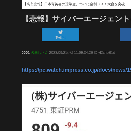
【高市悲報】日本育英会の奨学金、ついに金利３％！大台を突破
【悲報】サイバーエージェント
Twitter
0001
名無しさん
2023/09/21(木) 11:09:34.26 ID:yt2choB1d
https://pc.watch.impress.co.jp/docs/news/