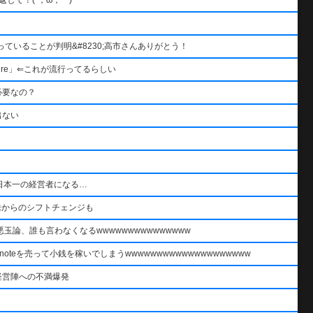
ていることが判明&#8230;高市さんありがとう！
re」⇐これが流行ってるらしい
必要なの？
出ない
日本一の経営者になる…
株からのシフトチェンジも
論、誰も言わなくなるwwwwwwwwwwwwwww
oteを売って小銭を稼いでしまうwwwwwwwwwwwwwwwwwwww
経営陣への不満爆発