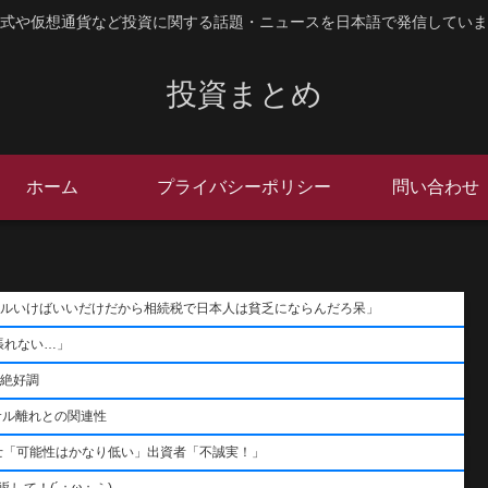
式や仮想通貨など投資に関する話題・ニュースを日本語で発信していま
投資まとめ
ホーム
プライバシーポリシー
問い合わせ
ポールいけばいいだけだから相続税で日本人は貧乏にならんだろ呆」
張れない…」
用絶好調
サル離れとの関連性
士「可能性はかなり低い」出資者「不誠実！」
して！(´；ω；｀)