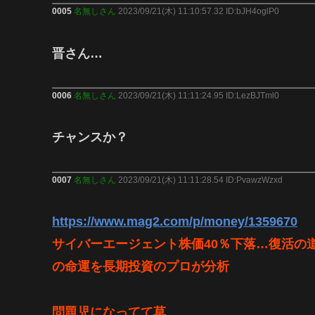
0005
名無しさん
2023/09/21(木) 11:10:57.32 ID:bJH4oglP0
晋さん…
0006
名無しさん
2023/09/21(木) 11:11:24.95 ID:LezBJTml0
チャンスか？
0007
名無しさん
2023/09/21(木) 11:11:28.54 ID:PvawzWzxd
https://www.mag2.com/p/money/1359670
サイバーエージェント株価40％下落…復活の道
の命運を長期投資のプロが分析
問題児になってて草