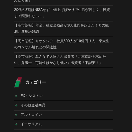
んだろ呆」
20代の8割はNISAせず「値上げばかりで生活が苦しく、投資
まで頑張れない…」
【高市朗報】年金、積立金残高が300兆円を超えた！との観
測。運用絶好調
【高市悲報】キオクシア、社員600人が10億円り人、東大生
のコンサル離れとの関連性
【高市悲報】みんなで大家さん出資者「元本保証を求めた
い」弁護士「可能性はかなり低い」出資者「不誠実！」
カテゴリー
FX・シストレ
その他金融商品
アルトコイン
イーサリアム