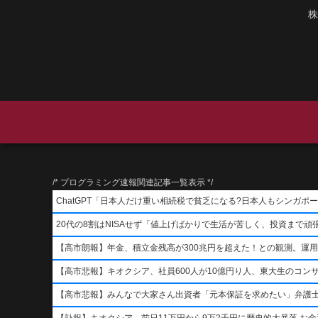
株
/* プログラミング速報関連記事一覧表示 */
ChatGPT「日本人だけ重い相続税で貧乏になる?日本人もシンガ
20代の8割はNISAせず「値上げばかりで生活が苦しく、投資まで頑
【高市朗報】年金、積立金残高が300兆円を超えた！との観測。運
【高市悲報】キオクシア、社員600人が10億円り人、東大生のコン
【高市悲報】みんなで大家さん出資者「元本保証を求めたい」弁護
【訃報】キオクシア、前日11万円から9万2千円に歴史的大暴落 お金返