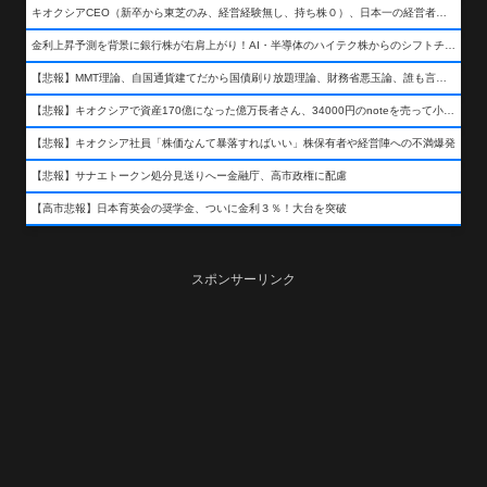
キオクシアCEO（新卒から東芝のみ、経営経験無し、持ち株０）、日本一の経営者になる…
金利上昇予測を背景に銀行株が右肩上がり！AI・半導体のハイテク株からのシフトチェンジも
【悲報】MMT理論、自国通貨建てだから国債刷り放題理論、財務省悪玉論、誰も言わなくなるwwwwwwwwwwwwwww
【悲報】キオクシアで資産170億になった億万長者さん、34000円のnoteを売って小銭を稼いでしまうwwwwwwwwwwwwwwwwwwww
【悲報】キオクシア社員「株価なんて暴落すればいい」株保有者や経営陣への不満爆発
【悲報】サナエトークン処分見送りへー金融庁、高市政権に配慮
【高市悲報】日本育英会の奨学金、ついに金利３％！大台を突破
スポンサーリンク