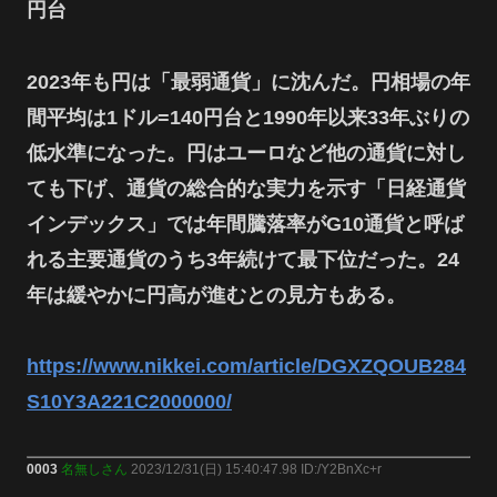
円台
2023年も円は「最弱通貨」に沈んだ。円相場の年
間平均は1ドル=140円台と1990年以来33年ぶりの
低水準になった。円はユーロなど他の通貨に対し
ても下げ、通貨の総合的な実力を示す「日経通貨
インデックス」では年間騰落率がG10通貨と呼ば
れる主要通貨のうち3年続けて最下位だった。24
年は緩やかに円高が進むとの見方もある。
https://www.nikkei.com/article/DGXZQOUB284
S10Y3A221C2000000/
0003
名無しさん
2023/12/31(日) 15:40:47.98 ID:/Y2BnXc+r