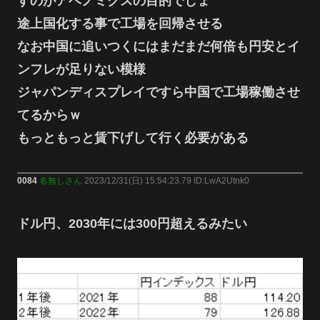
すのがアベノミクスの目的でしょ
途上国化する事で工場を回帰させる
なお中国に追いつくにはまだまだ何倍も円安とイ
ンフレが足りない模様
ジャパンディスプレイですら中国で工場稼働させ
てるからｗ
もっともっと賃下げして行く必要がある
0084
名無しさん
2023/12/31(日) 15:54:23.79 ID:LwA2Utnk0
ドル円、2030年には300円超えるみたい