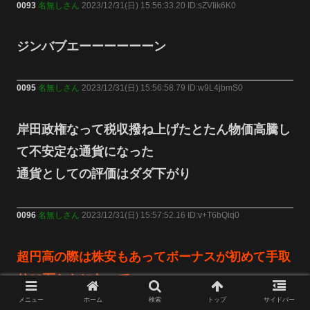
0093
名無しさん
2023/12/31(日) 15:56:33.20 ID:sZVIik6K0
ジンバブエーーーーーーン
0095
名無しさん
2023/12/31(日) 15:56:58.79 ID:w9L4jbmS0
岸田政権なって税収撥ね上げたとたん物価高騰し
て不安定な通貨になった
通貨としての評価はダダ下がり
0096
名無しさん
2023/12/31(日) 15:57:52.16 ID:v+T6bQiq0
超円高の際は株安もあってボーナスが初めて手取
り30万とかになって
絶望したけど、昨年末から3回連続過去最大の収
メニュー
ホーム
検索
トップ
サイドバー