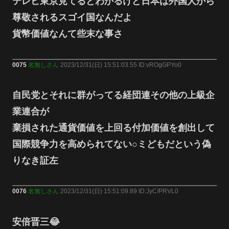
テレビ東京見てるとわかるけど日本は外国人から
尊敬されるスゴイ国なんだよ
貨幣価値なんて些末な事さ
0075
名無しさん
2023/12/31(日) 15:51:03.55 ID:vROgGPYo0
自民党とそれに群がってる経団連その他の上級企
業連合が
棄損された通貨価値を上回る付加価値を創出して
国際競争力を高められてない○ミどもだという偽
りなき証左
0076
名無しさん
2023/12/31(日) 15:51:09.89 ID:JyC/PRVL0
安倍晋三😂