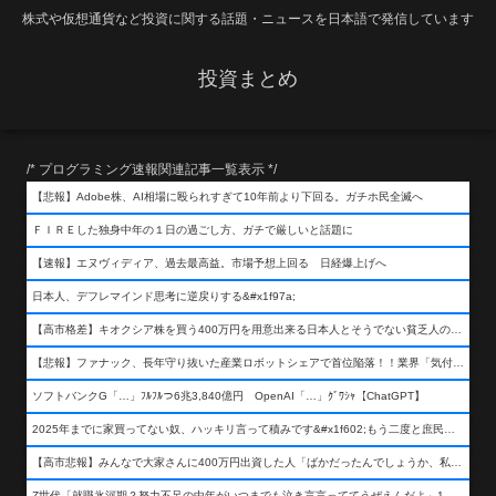
株式や仮想通貨など投資に関する話題・ニュースを日本語で発信しています
投資まとめ
/* プログラミング速報関連記事一覧表示 */
【悲報】Adobe株、AI相場に殴られすぎて10年前より下回る。ガチホ民全滅へ
ＦＩＲＥした独身中年の１日の過ごし方、ガチで厳しいと話題に
【速報】エヌヴィディア、過去最高益。市場予想上回る 日経爆上げへ
日本人、デフレマインド思考に逆戻りする&#x1f97a;
【高市格差】キオクシア株を買う400万円を用意出来る日本人とそうでない貧乏人の差が超広まるって事よ
【悲報】ファナック、長年守り抜いた産業ロボットシェアで首位陥落！！業界「気付いたら一気に抜かれていた…」
ソフトバンクG「…」ﾌﾙﾌﾙつ6兆3,840億円 OpenAI「…」ｸﾞﾜｼｬ【ChatGPT】
2025年までに家買ってない奴、ハッキリ言って積みです&#x1f602;もう二度と庶民が買える値段になりません&#x1f602;&#x1f602;&#x1f602;
【高市悲報】みんなで大家さんに400万円出資した人「ばかだったんでしょうか、私は&#x1f622;」
Z世代「就職氷河期？努力不足の中年がいつまでも泣き言言っててうぜえんだよ」1万いいね