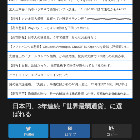
楽天三木谷「高市バラマキで悪性インフレ加速」「1ドル180円まで進むかも&#8230;もう看過できない」
【悲報】カカオ豆大暴落！豆買ってた靴磨きモメン死亡wwwwwwwwwwwwwwwwwwww
【高市悲報】PayPay こっそりIPO価格を下回って終わる
【高市朗報】日本人の株資産、５年で倍増！みんなお金持ちに
【ソフトバンクG悲報】ClaudeのAnthropic, ChatGPTのOpenAIを逆転し評価額9,650億ドル (約154兆円) の世界一価値あるAI企業に……
安倍晋三の「クールジャパン機構」が存続危機。投資の失敗で383億円の累積赤字。2025年度決算も大赤字の可能性。責任の所在はウヤムヤ
【悲報】日銀、反日だった。 高市政権下で国債が売られても「救済せず」
ビットコイン、エプスタインコインだった……
謎の巨大謎組織、『丸紅』。時価総額が初の10兆円超え 24年末の2.6倍、伸び率は謎組織首位
【高市早苗】物価高の昨今、唯一の解決法は株式投資しか無い模様&#x1f4b8;&#x1f4b8;&#x1f4b8;
日本円、3年連続「世界最弱通貨」に選
ばれる
Twitter
はてブ
コピー