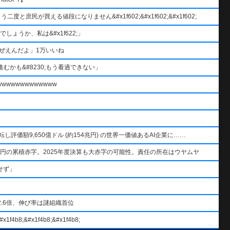
と庶民が買える値段になりません&#x1f602;&#x1f602;&#x1f602;
ょうか、私は&#x1f622;」
ぜえんだよ」1万いいね
むかも&#8230;もう看過できない」
wwwwwwwwwww
AIを逆転し評価額9,650億ドル (約154兆円) の世界一価値あるAI企業に……
円の累積赤字。2025年度決算も大赤字の可能性。責任の所在はウヤムヤ
せず」
.6倍、伸び率は謎組織首位
#x1f4b8;&#x1f4b8;