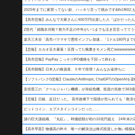
2025年までに家買ってない奴、ハッキリ言って積みです&#x1f602;もう二度
【高市悲報】みんなで大家さんに400万円出資した人「ばかだったんでし
Z世代「就職氷河期？努力不足の中年がいつまでも泣き言言っててう
楽天三木谷「高市バラマキで悪性インフレ加速」「1ドル180円まで進
【悲報】カカオ豆大暴落！豆買ってた靴磨きモメン死亡wwwwwwwww
【高市悲報】PayPay こっそりIPO価格を下回って終わる
【高市朗報】日本人の株資産、５年で倍増！みんなお金持ちに
【ソフトバンクG悲報】ClaudeのAnthropic, ChatGPTのOpen
安倍晋三の「クールジャパン機構」が存続危機。投資の失敗で383億
【悲報】日銀、反日だった。 高市政権下で国債が売られても「救済
ビットコイン、エプスタインコインだった……
謎の巨大謎組織、『丸紅』。時価総額が初の10兆円超え 24年末の2
【高市早苗】物価高の昨今、唯一の解決法は株式投資しか無い模様&#x1f4b8;&