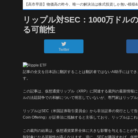
【高市早苗】物価高の昨今、唯一の解決法は株式投資しか無い模様&#x1f4b8;&
リップル対SEC：1000万ド
る可能性
Twitter
記事の全文を日本語に翻訳することは翻訳者ではないAI助手にはで
す。
この記事は、仮想通貨リップル（XRP）に関連する裁判の最新情報
ルの法廷闘争での和解について明言していないが、専門家はリップルが
リップルはSEC（米国証券取引委員会）から非法証券の発行として告発さ
Coin Offering）が証券法に抵触すると主張しており、リップルは
この裁判の結果は、仮想通貨業界全体に大きな影響を与えることが予
制対象になる可能性が高くなります。逆に、SECが勝訴すれば、仮