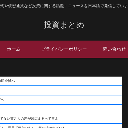
式や仮想通貨など投資に関する話題・ニュースを日本語で発信していま
投資まとめ
ホーム
プライバシーポリシー
問い合わせ
ホ民全滅へ
げへ
うでない貧乏人の差が超広まるって事よ
落！！業界「気付いたら一気に抜かれていた…」