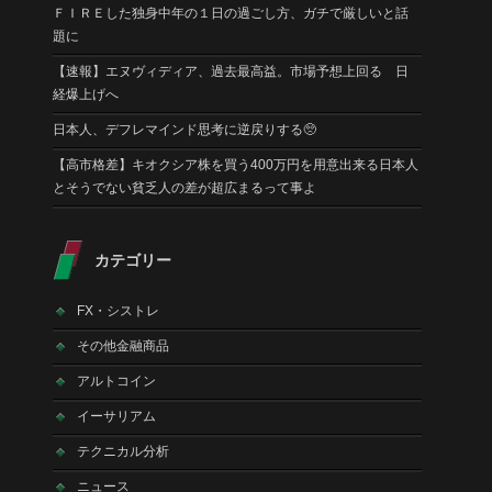
ＦＩＲＥした独身中年の１日の過ごし方、ガチで厳しいと話
題に
【速報】エヌヴィディア、過去最高益。市場予想上回る 日
経爆上げへ
日本人、デフレマインド思考に逆戻りする🥺
【高市格差】キオクシア株を買う400万円を用意出来る日本人
とそうでない貧乏人の差が超広まるって事よ
カテゴリー
FX・シストレ
その他金融商品
アルトコイン
イーサリアム
テクニカル分析
ニュース