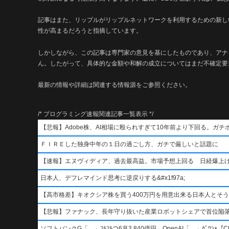
記事はまた、リップルがリップルネットワークを利用するための新し
性が高まるだろうと指摘しています。
しかしながら、この記事は専門家の意見を基にしたものであり、アナ
ん。したがって、具体的な金額や和解の成立についてはまだ不確定要
最新の情報や詳細は関連する情報源をご参照ください。
/* プログラミング速報関連記事一覧表示 */
【悲報】Adobe株、AI相場に殴られすぎて10年前より下回る。ガチ
ＦＩＲＥした独身中年の１日の過ごし方、ガチで厳しいと話題に
【速報】エヌヴィディア、過去最高益。市場予想上回る 日経爆上
日本人、デフレマインド思考に逆戻りする&#x1f97a;
【高市格差】キオクシア株を買う400万円を用意出来る日本人とそ
【悲報】ファナック、長年守り抜いた産業ロボットシェアで首位陥
ソフトバンクG「…」ﾌﾙﾌﾙつ6兆3,840億円 OpenAI「…」ｸﾞﾜｼｬ【Ch