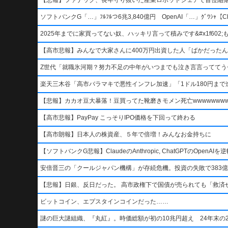
ソフトバンクG「…」ﾌﾙﾌﾙつ6兆3,840億円 OpenAI「…」ｸﾞﾜｼｬ【Ch
2025年までに家買ってない奴、ハッキリ言って積みです&#x1f602;もう二度
【高市悲報】みんなで大家さんに400万円出資した人「ばかだったんでし
Z世代「就職氷河期？努力不足の中年がいつまでも泣き言言っててう
楽天三木谷「高市バラマキで悪性インフレ加速」「1ドル180円まで進
【悲報】カカオ豆大暴落！豆買ってた靴磨きモメン死亡wwwwwwwww
【高市悲報】PayPay こっそりIPO価格を下回って終わる
【高市朗報】日本人の株資産、５年で倍増！みんなお金持ちに
【ソフトバンクG悲報】ClaudeのAnthropic, ChatGPTのOpen
安倍晋三の「クールジャパン機構」が存続危機。投資の失敗で383億
【悲報】日銀、反日だった。 高市政権下で国債が売られても「救済
ビットコイン、エプスタインコインだった……
謎の巨大謎組織、『丸紅』。時価総額が初の10兆円超え 24年末の2