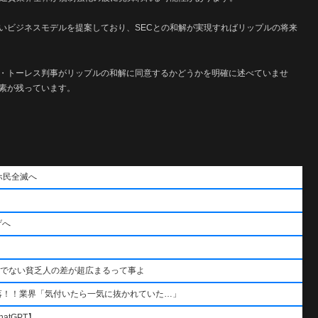
いビジネスモデルを提案しており、SECとの和解が実現すればリップルの将来
・トーレス判事がリップルの和解に同意するかどうかを明確に述べていませ
素が残っています。
ホ民全滅へ
げへ
うでない貧乏人の差が超広まるって事よ
落！！業界「気付いたら一気に抜かれていた…」
atGPT】