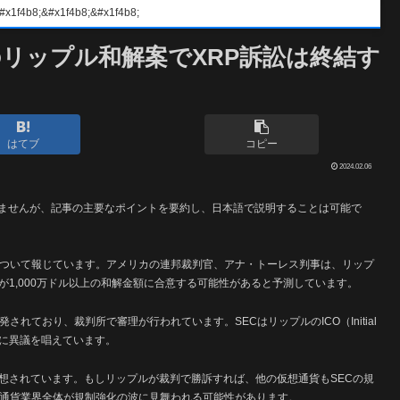
#x1f4b8;&#x1f4b8;
ルのリップル和解案でXRP訴訟は終結す
はてブ
コピー
2024.02.06
きませんが、記事の主要なポイントを要約し、日本語で説明することは可能で
について報じています。アメリカの連邦裁判官、アナ・トーレス判事は、リップ
1,000万ドル以上の和解金額に合意する可能性があると予測しています。
れており、裁判所で審理が行われています。SECはリップルのICO（Initial
これに異議を唱えています。
想されています。もしリップルが裁判で勝訴すれば、他の仮想通貨もSECの規
想通貨業界全体が規制強化の波に見舞われる可能性があります。