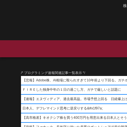
株
/* プログラミング速報関連記事一覧表示 */
【悲報】Adobe株、AI相場に殴られすぎて10年前より下回る。ガチ
ＦＩＲＥした独身中年の１日の過ごし方、ガチで厳しいと話題に
【速報】エヌヴィディア、過去最高益。市場予想上回る 日経爆上
日本人、デフレマインド思考に逆戻りする&#x1f97a;
【高市格差】キオクシア株を買う400万円を用意出来る日本人とそ
【悲報】ファナック、長年守り抜いた産業ロボットシェアで首位陥