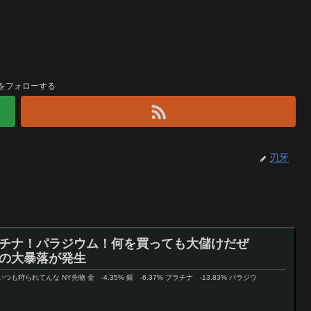
をフォローする
刃牙
プラチナ！パラジウム！何を買っても大儲けだぜ
有の大暴落が発生
前らいつも狩られてんな NY先物 金 -4.35% 銀 -6.37% プラチナ -13.83% パラジウ