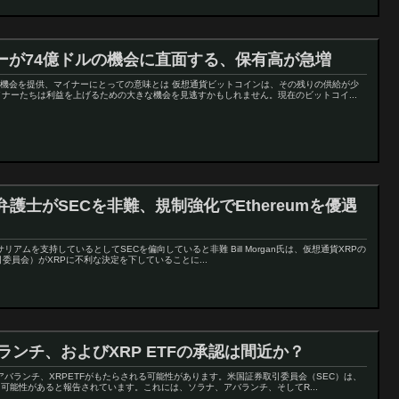
ーが74億ドルの機会に直面する、保有高が急増
の機会を提供、マイナーにとっての意味とは 仮想通貨ビットコインは、その残りの供給が少
ナーたちは利益を上げるための大きな機会を見逃すかもしれません。現在のビットコイ...
弁護士がSECを非難、規制強化でEthereumを優遇
もイーサリアムを支持しているとしてSECを偏向していると非難 Bill Morgan氏は、仮想通貨XRPの
委員会）がXRPに不利な決定を下していることに...
ランチ、およびXRP ETFの承認は間近か？
、アバランチ、XRPETFがもたらされる可能性があります。米国証券取引委員会（SEC）は、
る可能性があると報告されています。これには、ソラナ、アバランチ、そしてR...