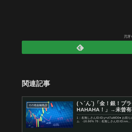
刃牙
関連記事
(ヽ´ん`)「金！銀！
その他金融商品
HAHAHA！」→未曾
1：名無しさんID:ID:y+vI7aMO0● お
ム -16.66% 76：名無しさんID:ID:nm...