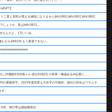
atGPT】
と庶民が買える値段になりません&#x1f602;&#x1f602;&#x1f602;
ょうか、私は&#x1f622;」
ぜえんだよ」1万いいね
むかも&#8230;もう看過できない」
wwwwwwwwwww
AIを逆転し評価額9,650億ドル (約154兆円) の世界一価値あるAI企業に……
円の累積赤字。2025年度決算も大赤字の可能性。責任の所在はウヤムヤ
せず」
.6倍、伸び率は謎組織首位