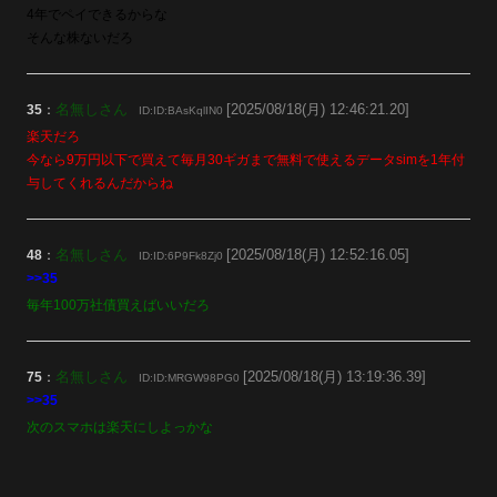
4年でペイできるからな
そんな株ないだろ
名無しさん
[2025/08/18(月) 12:46:21.20]
35
：
ID:ID:BAsKqlIN0
楽天だろ
今なら9万円以下で買えて毎月30ギガまで無料で使えるデータsimを1年付
与してくれるんだからね
名無しさん
[2025/08/18(月) 12:52:16.05]
48
：
ID:ID:6P9Fk8Zj0
>>35
毎年100万社債買えばいいだろ
名無しさん
[2025/08/18(月) 13:19:36.39]
75
：
ID:ID:MRGW98PG0
>>35
次のスマホは楽天にしよっかな