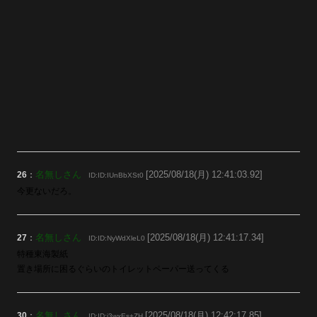
名無しさん
[2025/08/18(月) 12:41:03.92]
26
：
ID:ID:IUnBbXSt0
今更ないだろ。
名無しさん
[2025/08/18(月) 12:41:17.34]
27
：
ID:ID:NyWdXleL0
特種東海製紙
置き場所に困るぐらいのトイレットペーパー送ってくる
名無しさん
[2025/08/18(月) 12:42:17.85]
30
：
ID:ID:i3wxEs+ZH