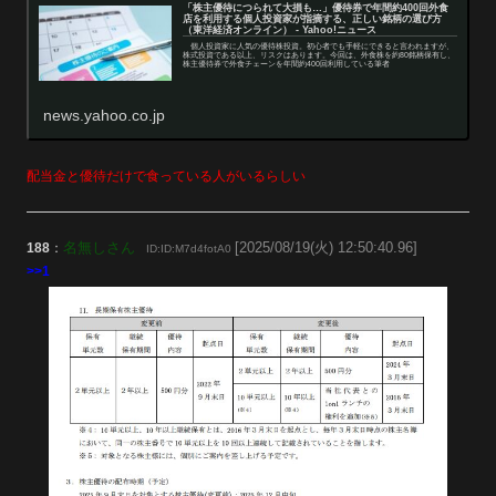
「株主優待につられて大損も…」優待券で年間約400回外食
店を利用する個人投資家が指摘する、正しい銘柄の選び方
（東洋経済オンライン） - Yahoo!ニュース
個人投資家に人気の優待株投資。初心者でも手軽にできると言われますが、
株式投資である以上、リスクはあります。今回は、外食株を約80銘柄保有し、
株主優待券で外食チェーンを年間約400回利用している筆者
news.yahoo.co.jp
配当金と優待だけで食っている人がいるらしい
名無しさん
[2025/08/19(火) 12:50:40.96]
188
：
ID:ID:M7d4fotA0
>>1