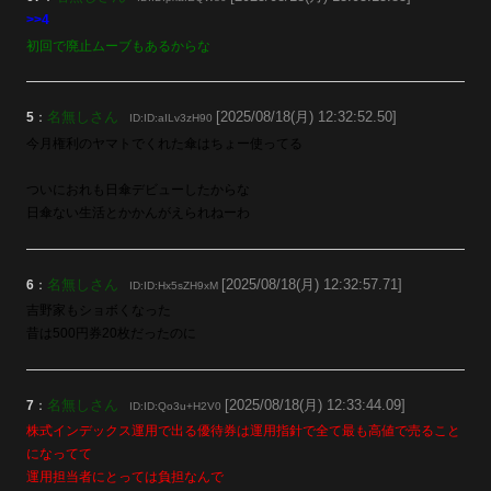
>>4
初回で廃止ムーブもあるからな
名無しさん
[2025/08/18(月) 12:32:52.50]
5
：
ID:ID:aILv3zH90
今月権利のヤマトでくれた傘はちょー使ってる
ついにおれも日傘デビューしたからな
日傘ない生活とかかんがえられねーわ
名無しさん
[2025/08/18(月) 12:32:57.71]
6
：
ID:ID:Hx5sZH9xM
吉野家もショボくなった
昔は500円券20枚だったのに
名無しさん
[2025/08/18(月) 12:33:44.09]
7
：
ID:ID:Qo3u+H2V0
株式インデックス運用で出る優待券は運用指針で全て最も高値で売ること
になってて
運用担当者にとっては負担なんで