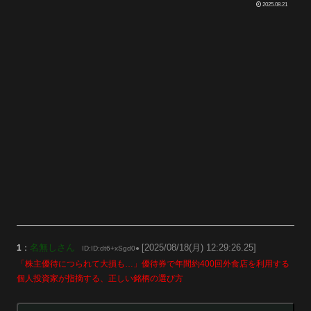
2025.08.21
名無しさん
[2025/08/18(月) 12:29:26.25]
1
：
ID:ID:dt6+xSgd0●
「株主優待につられて大損も…」優待券で年間約400回外食店を利用する
個人投資家が指摘する、正しい銘柄の選び方