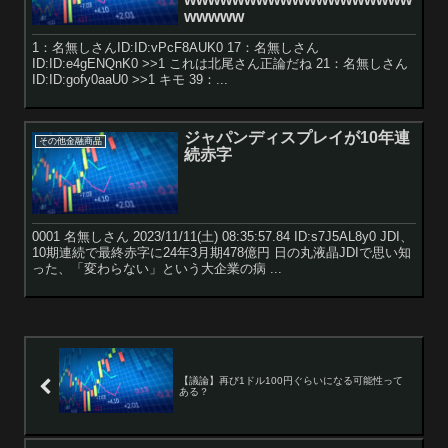
wwwww
1：名無しさんID:ID:vPcF8AUK0 17：名無しさん
ID:ID:e4gENQnK0 >>1 これは北尾さん正論だね 21：名無しさん
ID:ID:gofy0aaU0 >>1 キモ 39：...
ジャパンディスプレイが10年連
その他金融商品
続赤字
0001 名無しさん 2023/11/11(土) 08:35:57.84 ID:s7J5AL8y0 JDI、
10期連続で最終赤字に24年3月期478億円 日の丸液晶JDIで思い知
った、「変わらない」という大企業の病 ...
【議論】再び1ドル100円ぐらいになる可能性って
ある？