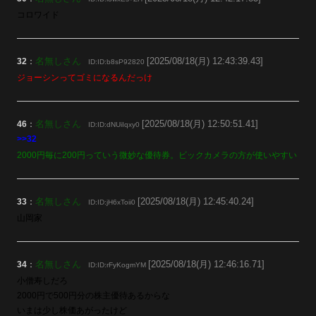
コロワイド
名無しさん
[2025/08/18(月) 12:43:39.43]
32
：
ID:ID:b8sP92820
ジョーシンってゴミになるんだっけ
名無しさん
[2025/08/18(月) 12:50:51.41]
46
：
ID:ID:dNUiIqxy0
>>32
2000円毎に200円っていう微妙な優待券。ビックカメラの方が使いやすい
名無しさん
[2025/08/18(月) 12:45:40.24]
33
：
ID:ID:jH6xToii0
山岡家
名無しさん
[2025/08/18(月) 12:46:16.71]
34
：
ID:ID:rFyKogmYM
小僧寿しだろ
2000円で500円分の株主優待あるからな
いまは少し株価あがったけど