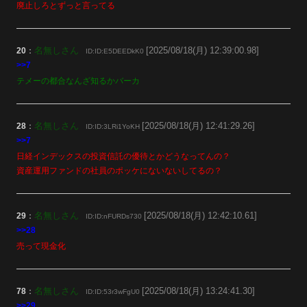
廃止しろとずっと言ってる
名無しさん
[2025/08/18(月) 12:39:00.98]
20
：
ID:ID:E5DEEDkK0
>>7
テメーの都合なんざ知るかバーカ
名無しさん
[2025/08/18(月) 12:41:29.26]
28
：
ID:ID:3LRi1YoKH
>>7
日経インデックスの投資信託の優待とかどうなってんの？
資産運用ファンドの社員のポッケにないないしてるの？
名無しさん
[2025/08/18(月) 12:42:10.61]
29
：
ID:ID:nFURDs730
>>28
売って現金化
名無しさん
[2025/08/18(月) 13:24:41.30]
78
：
ID:ID:53r3wFgU0
>>29