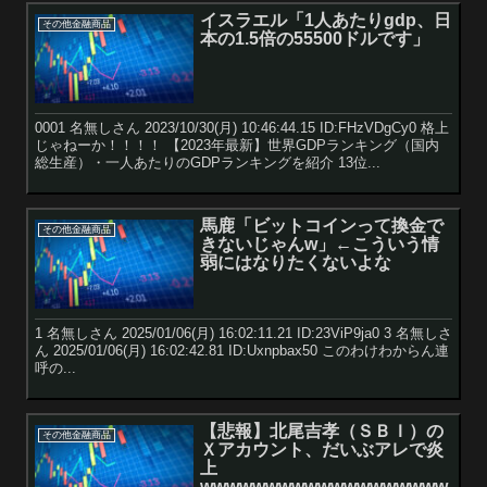
イスラエル「1人あたりgdp、日
その他金融商品
本の1.5倍の55500ドルです」
0001 名無しさん 2023/10/30(月) 10:46:44.15 ID:FHzVDgCy0 格上
じゃねーか！！！！ 【2023年最新】世界GDPランキング（国内
総生産）・一人あたりのGDPランキングを紹介 13位...
馬鹿「ビットコインって換金で
その他金融商品
きないじゃんw」←こういう情
弱にはなりたくないよな
1 名無しさん 2025/01/06(月) 16:02:11.21 ID:23ViP9ja0 3 名無しさ
ん 2025/01/06(月) 16:02:42.81 ID:Uxnpbax50 このわけわからん連
呼の...
【悲報】北尾吉孝（ＳＢＩ）の
その他金融商品
Ｘアカウント、だいぶアレで炎
上
wwwwwwwwwwwwwwwwwww