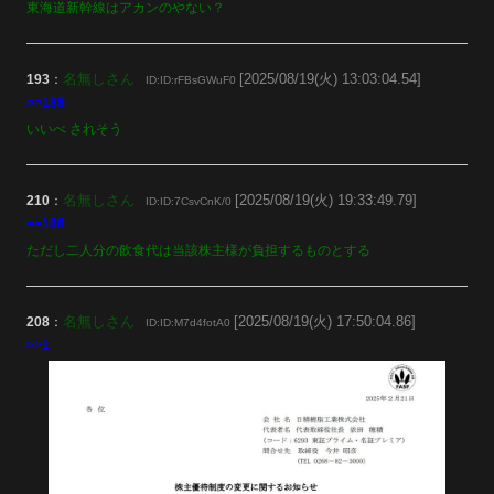
東海道新幹線はアカンのやない？
名無しさん
[2025/08/19(火) 13:03:04.54]
193
：
ID:ID:rFBsGWuF0
>>188
いいべ されそう
名無しさん
[2025/08/19(火) 19:33:49.79]
210
：
ID:ID:7CsvCnK/0
>>188
ただし二人分の飲食代は当該株主様が負担するものとする
名無しさん
[2025/08/19(火) 17:50:04.86]
208
：
ID:ID:M7d4fotA0
>>1