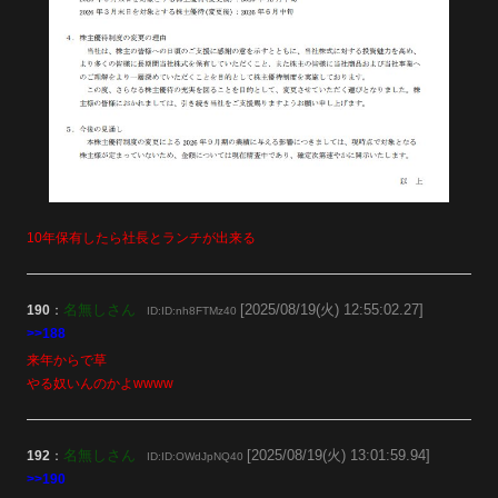
10年保有したら社長とランチが出来る
名無しさん
[2025/08/19(火) 12:55:02.27]
190
：
ID:ID:nh8FTMz40
>>188
来年からで草
やる奴いんのかよwwww
名無しさん
[2025/08/19(火) 13:01:59.94]
192
：
ID:ID:OWdJpNQ40
>>190