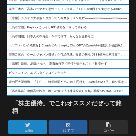
楽天三木谷「高市バラマキで悪性インフレ加速」「1ドル180円まで進むかも&#8230;もう看過できない」
【悲報】カカオ豆大暴落！豆買ってた靴磨きモメン死亡wwwwwwwwwwwwwwwwwwww
【高市悲報】PayPay こっそりIPO価格を下回って終わる
【高市朗報】日本人の株資産、５年で倍増！みんなお金持ちに
【ソフトバンクG悲報】ClaudeのAnthropic, ChatGPTのOpenAIを逆転し評価額9,650億ドル (約154兆円) の世界一価値あるAI企業に……
安倍晋三の「クールジャパン機構」が存続危機。投資の失敗で383億円の累積赤字。2025年度決算も大赤字の可能性。責任の所在はウヤムヤ
【悲報】日銀、反日だった。 高市政権下で国債が売られても「救済せず」
ビットコイン、エプスタインコインだった……
謎の巨大謎組織、『丸紅』。時価総額が初の10兆円超え 24年末の2.6倍、伸び率は謎組織首位
【高市早苗】物価高の昨今、唯一の解決法は株式投資しか無い模様&#x1f4b8;&#x1f4b8;&#x1f4b8;
「株主優待」でこれオススメだぜって銘
柄
Twitter
はてブ
コピー