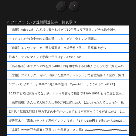
1
2
/* プログラミング速報関連記事一覧表示 */
【悲報】Adobe株、AI相場に殴られすぎて10年前より下回る。ガチホ民全滅へ
ＦＩＲＥした独身中年の１日の過ごし方、ガチで厳しいと話題に
【速報】エヌヴィディア、過去最高益。市場予想上回る 日経爆上げへ
日本人、デフレマインド思考に逆戻りする&#x1f97a;
【高市格差】キオクシア株を買う400万円を用意出来る日本人とそうでない貧乏人の差が超広まるって事よ
【悲報】ファナック、長年守り抜いた産業ロボットシェアで首位陥落！！業界「気付いたら一気に抜かれていた…」
ソフトバンクG「…」ﾌﾙﾌﾙつ6兆3,840億円 OpenAI「…」ｸﾞﾜｼｬ【ChatGPT】
2025年までに家買ってない奴、ハッキリ言って積みです&#x1f602;もう二度と庶民が買える値段になりません&#x1f602;&#x1f602;&#x1f602;
【高市悲報】みんなで大家さんに400万円出資した人「ばかだったんでしょうか、私は&#x1f622;」
Z世代「就職氷河期？努力不足の中年がいつまでも泣き言言っててうぜえんだよ」1万いいね
楽天三木谷「高市バラマキで悪性インフレ加速」「1ドル180円まで進むかも&#8230;もう看過できない」
【悲報】カカオ豆大暴落！豆買ってた靴磨きモメン死亡wwwwwwwwwwwwwwwwwwww