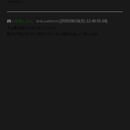
ヤマワケ
名無しさん
[2025/08/18(月) 12:40:55.69]
25
：
ID:ID:zcdFfCV70
まぁ配当金の方がうれしいけど
数字が増えるだけで判りづらいから優待もあって良いよね