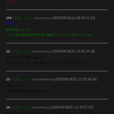
イオン
名無しさん
[2025/08/19(火) 09:00:16.03]
174
：
ID:ID:RcVI7/xc0
>>11
超絶劣化しただろ
コロナ前は映画1000円で観て無料ラウンジで一休みできたのに
名無しさん
[2025/08/18(月) 12:35:24.16]
12
：
ID:ID:Vj4N11Oo0
ユーネクストは買い損ねた
サイバーエージェントのAbemaプレミアムで手を打ってる
名無しさん
[2025/08/18(月) 12:35:56.56]
13
：
ID:ID:WCIM6POzM
JTとイオン
今の半額以下になればオススメ
名無しさん
[2025/08/18(月) 12:35:57.87]
14
：
ID:ID:dNUiIqxy0
喫茶店や外食の利用が多いならサンマルク大概のショッピングモールにあ