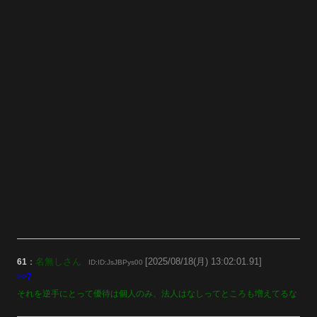
名無しさん
[2025/08/18(月) 13:02:01.91]
61
：
ID:ID:JsJBPys00
>>7
それを逆手にとって優待は個人のみ、法人はなしってところも増えてるな