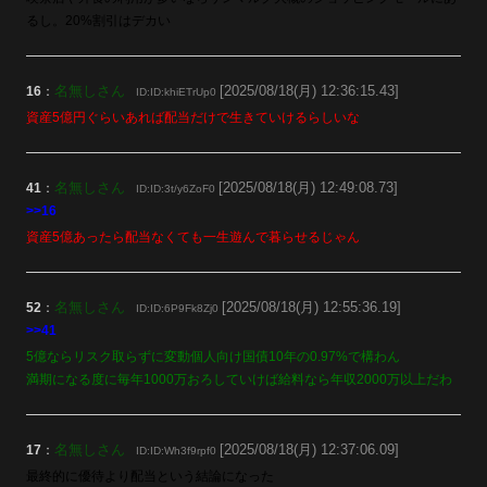
るし。20%割引はデカい
名無しさん
[2025/08/18(月) 12:36:15.43]
16
：
ID:ID:khiETrUp0
資産5億円ぐらいあれば配当だけで生きていけるらしいな
名無しさん
[2025/08/18(月) 12:49:08.73]
41
：
ID:ID:3t/y6ZoF0
>>16
資産5億あったら配当なくても一生遊んで暮らせるじゃん
名無しさん
[2025/08/18(月) 12:55:36.19]
52
：
ID:ID:6P9Fk8Zj0
>>41
5億ならリスク取らずに変動個人向け国債10年の0.97%で構わん
満期になる度に毎年1000万おろしていけば給料なら年収2000万以上だわ
名無しさん
[2025/08/18(月) 12:37:06.09]
17
：
ID:ID:Wh3f9rpf0
最終的に優待より配当という結論になった