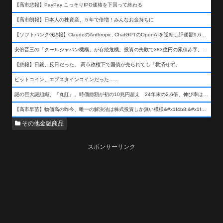
【高市悲報】PayPay こっそりIPO価格を下回って終わる
【高市朗報】日本人の株資産、５年で倍増！みんなお金持ちに
【ソフトバンクG悲報】ClaudeのAnthropic, ChatGPTのOpenAIを逆転し評価額9,650億ドル (約154兆円) の世界一価値あるAI企業に……
安倍晋三の「クールジャパン機構」が存続危機。投資の失敗で383億円の累積赤字。2025年度決算も大赤字の可能性。責任の所在はウヤムヤ
【悲報】日銀、反日だった。 高市政権下で国債が売られても「救済せず」
ビットコイン、エプスタインコインだった……
謎の巨大謎組織、『丸紅』。時価総額が初の10兆円超え 24年末の2.6倍、伸び率は謎組織首位
【高市早苗】物価高の昨今、唯一の解決法は株式投資しか無い模様&#x1f4b8;&#x1f4b8;&#x1f4b8;
その他金融商品
スポンサーリンク