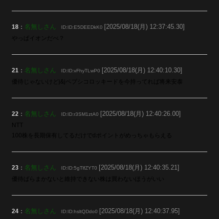
名無しさん
[2025/08/18(月) 12:37:45.30]
18
：
ID:ID:E5DEEDkK0
やっぱイオンだべ？
名無しさん
[2025/08/18(月) 12:40:10.30]
21
：
ID:ID:vFhyTLwP0
優待じゃないけどj&jペプシコロッキードを今持ってれば将来安泰
名無しさん
[2025/08/18(月) 12:40:26.00]
22
：
ID:ID:r3SM1ztA0
NTT
100株を長期保有してるだけでdポイントがめっちゃもらえる
名無しさん
[2025/08/18(月) 12:40:35.21]
23
：
ID:ID:5gTlfZYT0
優待ばらまかないと維持できない株は買わないほうがいい
名無しさん
[2025/08/18(月) 12:40:37.95]
24
：
ID:ID:hsltQDdo0