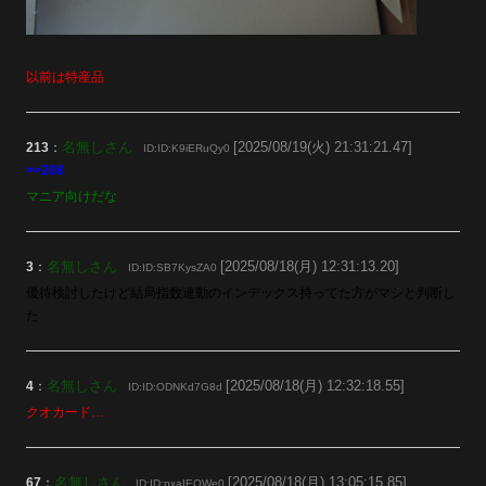
以前は特産品
名無しさん
[2025/08/19(火) 21:31:21.47]
213
：
ID:ID:K9iERuQy0
>>208
マニア向けだな
名無しさん
[2025/08/18(月) 12:31:13.20]
3
：
ID:ID:SB7KysZA0
優待検討したけど結局指数連動のインデックス持ってた方がマシと判断し
た
名無しさん
[2025/08/18(月) 12:32:18.55]
4
：
ID:ID:ODNKd7G8d
クオカード…
名無しさん
[2025/08/18(月) 13:05:15.85]
67
：
ID:ID:pxaIEQWe0