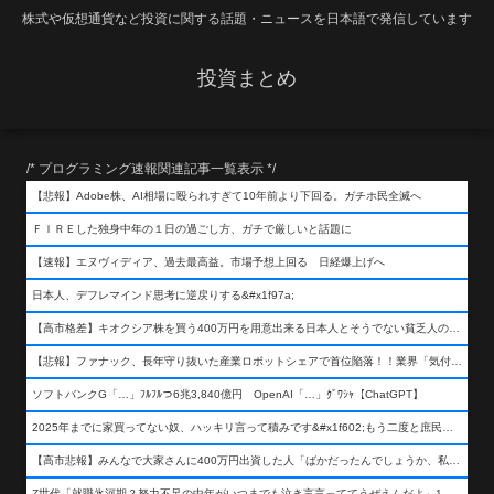
株式や仮想通貨など投資に関する話題・ニュースを日本語で発信しています
投資まとめ
/* プログラミング速報関連記事一覧表示 */
【悲報】Adobe株、AI相場に殴られすぎて10年前より下回る。ガチホ民全滅へ
ＦＩＲＥした独身中年の１日の過ごし方、ガチで厳しいと話題に
【速報】エヌヴィディア、過去最高益。市場予想上回る 日経爆上げへ
日本人、デフレマインド思考に逆戻りする&#x1f97a;
【高市格差】キオクシア株を買う400万円を用意出来る日本人とそうでない貧乏人の差が超広まるって事よ
【悲報】ファナック、長年守り抜いた産業ロボットシェアで首位陥落！！業界「気付いたら一気に抜かれていた…」
ソフトバンクG「…」ﾌﾙﾌﾙつ6兆3,840億円 OpenAI「…」ｸﾞﾜｼｬ【ChatGPT】
2025年までに家買ってない奴、ハッキリ言って積みです&#x1f602;もう二度と庶民が買える値段になりません&#x1f602;&#x1f602;&#x1f602;
【高市悲報】みんなで大家さんに400万円出資した人「ばかだったんでしょうか、私は&#x1f622;」
Z世代「就職氷河期？努力不足の中年がいつまでも泣き言言っててうぜえんだよ」1万いいね