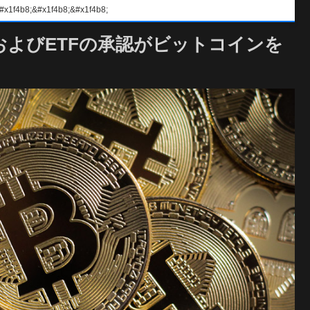
#x1f4b8;&#x1f4b8;
およびETFの承認がビットコインを