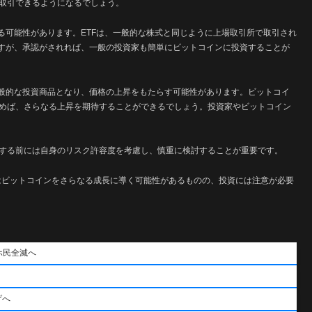
取引できるようになるでしょう。
る可能性があります。ETFは、一般的な株式と同じように上場取引所で取引され
ますが、承認がされれば、一般の投資家も簡単にビットコインに投資することが
一般的な投資商品となり、価格の上昇をもたらす可能性があります。ビットコイ
めば、さらなる上昇を期待することができるでしょう。投資家やビットコイン
する前には自身のリスク許容度を考慮し、慎重に検討することが重要です。
認はビットコインをさらなる成長に導く可能性があるものの、投資には注意が必要
ホ民全滅へ
げへ