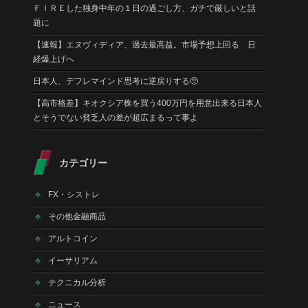
ＦＩＲＥした独身中年の１日の過ごし方、ガチで厳しいと話
題に
【速報】エヌヴィディア、過去最高益。市場予想上回る 日
経爆上げへ
日本人、デフレマインド思考に逆戻りする🥺
【高市格差】キオクシア株を買う400万円を用意出来る日本人
とそうでない貧乏人の差が超広まるって事よ
カテゴリー
FX・シストレ
その他金融商品
アルトコイン
イーサリアム
テクニカル分析
ニュース