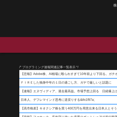
株
/* プログラミング速報関連記事一覧表示 */
【悲報】Adobe株、AI相場に殴られすぎて10年前より下回る。ガチ
ＦＩＲＥした独身中年の１日の過ごし方、ガチで厳しいと話題に
【速報】エヌヴィディア、過去最高益。市場予想上回る 日経爆上
日本人、デフレマインド思考に逆戻りする&#x1f97a;
【高市格差】キオクシア株を買う400万円を用意出来る日本人とそ
【悲報】ファナック、長年守り抜いた産業ロボットシェアで首位陥