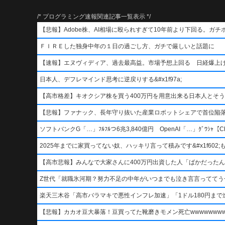
/* プログラミング速報関連記事一覧表示 */
【悲報】Adobe株、AI相場に殴られすぎて10年前より下回る。ガチ
ＦＩＲＥした独身中年の１日の過ごし方、ガチで厳しいと話題に
【速報】エヌヴィディア、過去最高益。市場予想上回る 日経爆上
日本人、デフレマインド思考に逆戻りする&#x1f97a;
【高市格差】キオクシア株を買う400万円を用意出来る日本人とそ
【悲報】ファナック、長年守り抜いた産業ロボットシェアで首位陥
ソフトバンクG「…」ﾌﾙﾌﾙつ6兆3,840億円 OpenAI「…」ｸﾞﾜｼｬ【Ch
2025年までに家買ってない奴、ハッキリ言って積みです&#x1f602;もう二度
【高市悲報】みんなで大家さんに400万円出資した人「ばかだったんでし
Z世代「就職氷河期？努力不足の中年がいつまでも泣き言言っててう
楽天三木谷「高市バラマキで悪性インフレ加速」「1ドル180円まで進
【悲報】カカオ豆大暴落！豆買ってた靴磨きモメン死亡wwwwwwwww