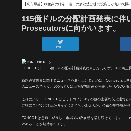
【高市早苗】物価高の昨今、唯一の解決法は株式投資しか無い模様&#x1f4b8;&
115億ドルの分配計画発表に伴
Prosecutorsに向かいます。
Twitter
TONCOINは、115億ドルの配布計画発表にもかかわらず、10％急上
仮想通貨業界に関するニュースを取り上げるために、Coinpedia
のニュースであり、100億ドルに上る配布計画を発表したTONCOI
これにより、TONCOINはビットコインやその他の主要な仮想通貨
詳細については詳細が明らかにされていませんが、今後の期待感が高
TONCOINは急速に成長し、市場での存在感を増し続けています。こ
収めることが期待されます。