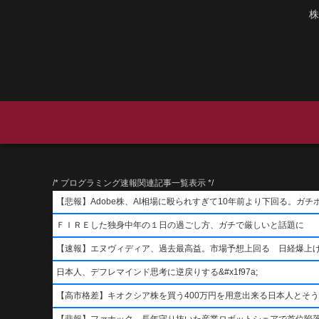
株
/* プログラミング速報関連記事一覧表示 */
【悲報】Adobe株、AI相場に殴られすぎて10年前より下回る。ガチ
ＦＩＲＥした独身中年の１日の過ごし方、ガチで厳しいと話題に
【速報】エヌヴィディア、過去最高益。市場予想上回る 日経爆上
日本人、デフレマインド思考に逆戻りする&#x1f97a;
【高市格差】キオクシア株を買う400万円を用意出来る日本人とそ
【悲報】ファナック、長年守り抜いた産業ロボットシェアで首位陥