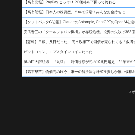
【高市悲報】PayPay こっそりIPO価格を下回って終わる
【高市朗報】日本人の株資産、５年で倍増！みんなお金持ちに
【ソフトバンクG悲報】ClaudeのAnthropic, ChatGPTのOpen
安倍晋三の「クールジャパン機構」が存続危機。投資の失敗で383億
【悲報】日銀、反日だった。 高市政権下で国債が売られても「救済
ビットコイン、エプスタインコインだった……
謎の巨大謎組織、『丸紅』。時価総額が初の10兆円超え 24年末の2
【高市早苗】物価高の昨今、唯一の解決法は株式投資しか無い模様&#x1f4b8;&
ス