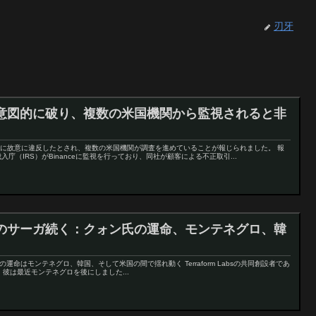
刃牙
意図的に破り、複数の米国機関から監視されると非
法律に故意に違反したとされ、複数の米国機関が調査を進めていることが報じられました。 報
（IRS）がBinanceに監視を行っており、同社が顧客による不正取引...
のサーガ続く：クォン氏の運命、モンテネグロ、韓
o Kwonの運命はモンテネグロ、韓国、そして米国の間で揺れ動く Terraform Labsの共同創設者であ
。彼は最近モンテネグロを後にしました...