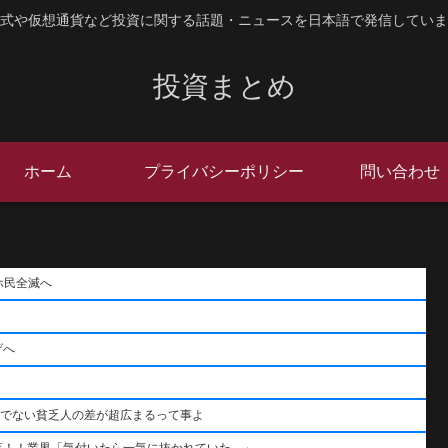
式や仮想通貨など投資に関する話題・ニュースを日本語で発信していま
投資まとめ
ホーム
プライバシーポリシー
問い合わせ
ホ民全滅へ
げへ
うでない貧乏人の差が超広まるって事よ
落！！業界「気付いたら一気に抜かれていた…」