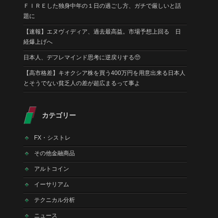
ＦＩＲＥした独身中年の１日の過ごし方、ガチで厳しいと話
題に
【速報】エヌヴィディア、過去最高益。市場予想上回る 日
経爆上げへ
日本人、デフレマインド思考に逆戻りする🥺
【高市格差】キオクシア株を買う400万円を用意出来る日本人
とそうでない貧乏人の差が超広まるって事よ
カテゴリー
FX・シストレ
その他金融商品
アルトコイン
イーサリアム
テクニカル分析
ニュース