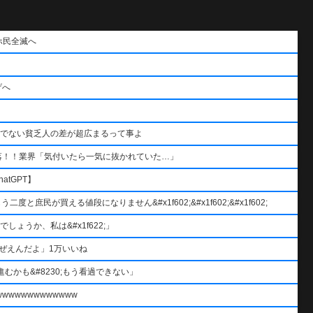
ホ民全滅へ
げへ
うでない貧乏人の差が超広まるって事よ
落！！業界「気付いたら一気に抜かれていた…」
atGPT】
と庶民が買える値段になりません&#x1f602;&#x1f602;&#x1f602;
ょうか、私は&#x1f622;」
ぜえんだよ」1万いいね
むかも&#8230;もう看過できない」
wwwwwwwwwww