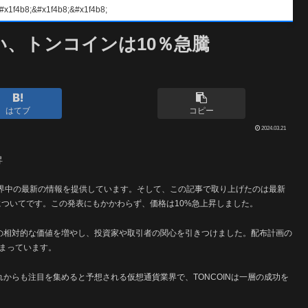
#x1f4b8;&#x1f4b8;
い、トンコインは10％急騰
はてブ
コピー
2024.03.21
昇
は世界中の最新の情報を提供しています。そして、この記事で取り上げたのは最新
Nについてです。この発表にもかかわらず、価格は10%急上昇しました。
との相対的な価値を増やし、投資家や取引者の関心を引きつけました。配布計画の
まっています。
れからも注目を集めると予想される仮想通貨業界で、TONCOINは一層の成功を