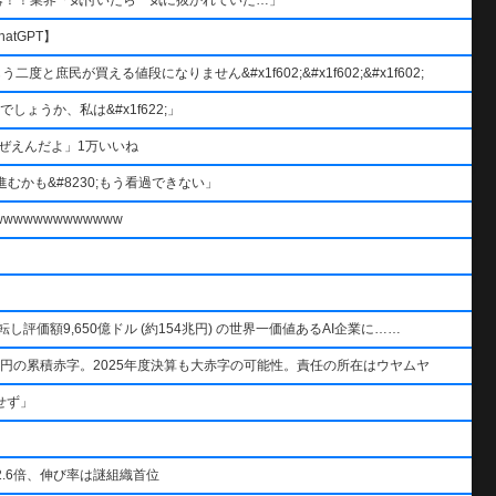
atGPT】
と庶民が買える値段になりません&#x1f602;&#x1f602;&#x1f602;
ょうか、私は&#x1f622;」
ぜえんだよ」1万いいね
むかも&#8230;もう看過できない」
wwwwwwwwwww
AIを逆転し評価額9,650億ドル (約154兆円) の世界一価値あるAI企業に……
円の累積赤字。2025年度決算も大赤字の可能性。責任の所在はウヤムヤ
せず」
.6倍、伸び率は謎組織首位