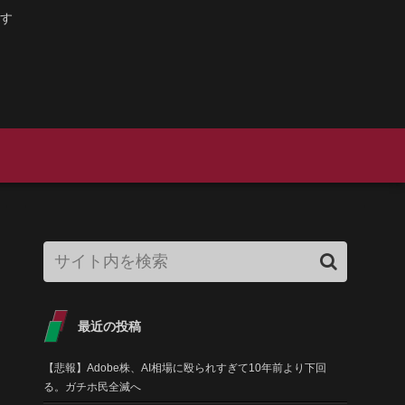
す
最近の投稿
【悲報】Adobe株、AI相場に殴られすぎて10年前より下回
る。ガチホ民全滅へ