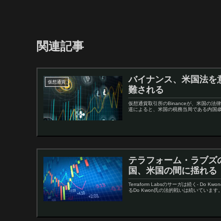
関連記事
バイナンス、米国法を
仮想通貨
難される
仮想通貨取引所のBinanceが、米国の
道によると、米国の税務当局である内国歳入庁
テラフォーム・ラブズ
国、米国の間に揺れる
Terraform Labsのサーガは続く- D
るDo Kwon氏の法的戦いは続いています