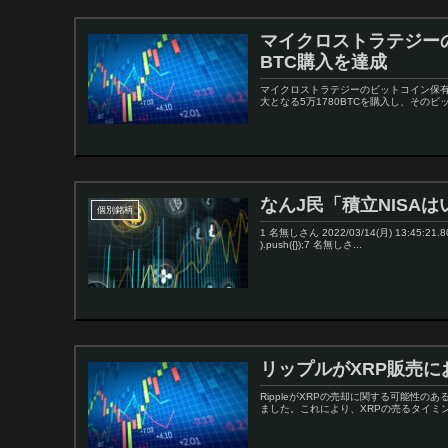
マイクロストラテジーのB
BTC購入を達成
マイクロストラテジーのビットコイン保有額
大となる5万1780BTCを購入し、そのビ
なんJ民「積立NISA
個別銘柄
1 名無しさん 2022/03/14(月) 13:45:21.
).push({});7 名無しさ...
リップルがXRP販売
RippleがXRPの売却に関する可能性の
ました。これにより、XRPの売るタイミング