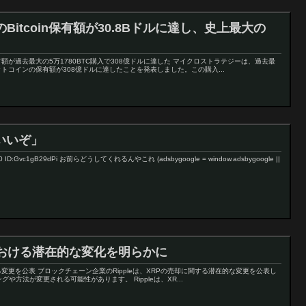
itcoin保有額が30.8Bドルに達し、史上最大の
が過去最大の5万1780BTC購入で308億ドルに達した マイクロストラテジーは、過去最
ットコインの保有額が308億ドルに達したことを発表しました。この購入...
はいいぞ」
80 ID:Gvc1gB29dPi お前らどうしてくれるんやこれ (adsbygoogle = window.adsbygoogle ||
における潜在的な変化を明らかに
ある変更を公表 ブロックチェーン企業のRippleは、XRPの売却に関する潜在的な変更を公表し
や方法が変更される可能性があります。 Rippleは、XR...