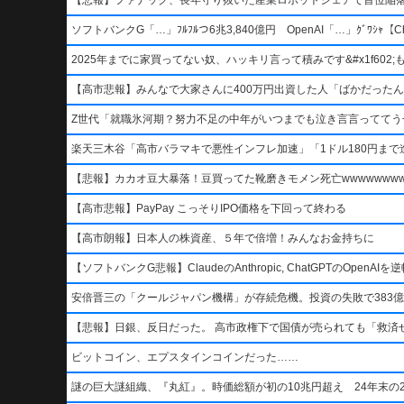
ソフトバンクG「…」ﾌﾙﾌﾙつ6兆3,840億円 OpenAI「…」ｸﾞﾜｼｬ【Ch
2025年までに家買ってない奴、ハッキリ言って積みです&#x1f602;もう二度
【高市悲報】みんなで大家さんに400万円出資した人「ばかだったんでし
Z世代「就職氷河期？努力不足の中年がいつまでも泣き言言っててう
楽天三木谷「高市バラマキで悪性インフレ加速」「1ドル180円まで進
【悲報】カカオ豆大暴落！豆買ってた靴磨きモメン死亡wwwwwwwww
【高市悲報】PayPay こっそりIPO価格を下回って終わる
【高市朗報】日本人の株資産、５年で倍増！みんなお金持ちに
【ソフトバンクG悲報】ClaudeのAnthropic, ChatGPTのOpen
安倍晋三の「クールジャパン機構」が存続危機。投資の失敗で383億
【悲報】日銀、反日だった。 高市政権下で国債が売られても「救済
ビットコイン、エプスタインコインだった……
謎の巨大謎組織、『丸紅』。時価総額が初の10兆円超え 24年末の2