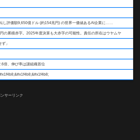
AIを逆転し評価額9,650億ドル (約154兆円) の世界一価値あるAI企業に……
円の累積赤字。2025年度決算も大赤字の可能性。責任の所在はウヤムヤ
せず」
.6倍、伸び率は謎組織首位
#x1f4b8;&#x1f4b8;
ポンサーリンク