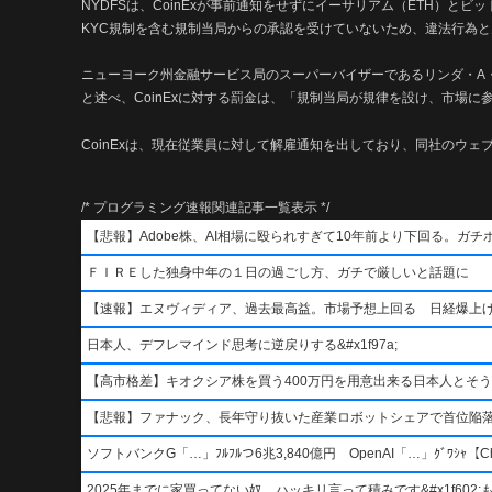
NYDFSは、CoinExが事前通知をせずにイーサリアム（ETH）と
KYC規制を含む規制当局からの承認を受けていないため、違法行為
ニューヨーク州金融サービス局のスーパーバイザーであるリンダ・A
と述べ、CoinExに対する罰金は、「規制当局が規律を設け、市場に
CoinExは、現在従業員に対して解雇通知を出しており、同社のウ
/* プログラミング速報関連記事一覧表示 */
【悲報】Adobe株、AI相場に殴られすぎて10年前より下回る。ガチ
ＦＩＲＥした独身中年の１日の過ごし方、ガチで厳しいと話題に
【速報】エヌヴィディア、過去最高益。市場予想上回る 日経爆上
日本人、デフレマインド思考に逆戻りする&#x1f97a;
【高市格差】キオクシア株を買う400万円を用意出来る日本人とそ
【悲報】ファナック、長年守り抜いた産業ロボットシェアで首位陥
ソフトバンクG「…」ﾌﾙﾌﾙつ6兆3,840億円 OpenAI「…」ｸﾞﾜｼｬ【Ch
2025年までに家買ってない奴、ハッキリ言って積みです&#x1f602;もう二度