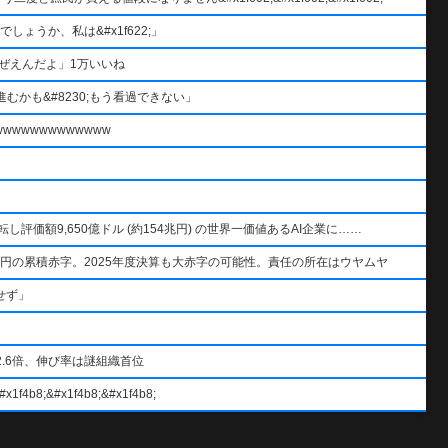
ょうか、私は&#x1f622;」
ぜえんだよ」1万いいね
むかも&#8230;もう看過できない」
wwwwwwwwwww
AIを逆転し評価額9,650億ドル (約154兆円) の世界一価値あるAI企業に……
円の累積赤字。2025年度決算も大赤字の可能性。責任の所在はウヤムヤ
せず」
.6倍、伸び率は謎組織首位
#x1f4b8;&#x1f4b8;