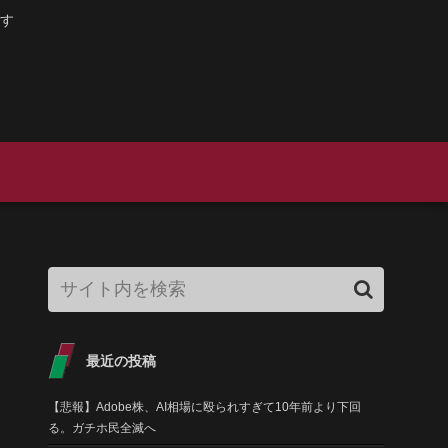
す
最近の投稿
【悲報】Adobe株、AI相場に殴られすぎて10年前より下回
る。ガチホ民全滅へ