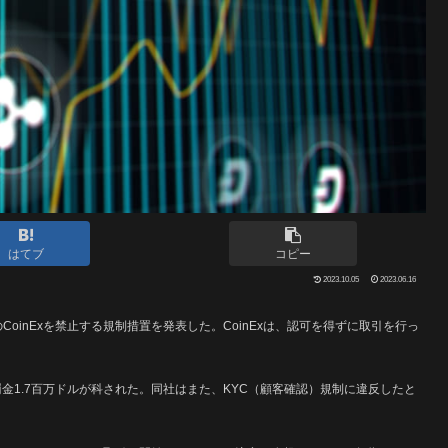
はてブ
コピー
2023.10.05
2023.06.16
oinExを禁止する規制措置を発表した。CoinExは、認可を得ずに取引を行っ
罰金1.7百万ドルが科された。同社はまた、KYC（顧客確認）規制に違反したと