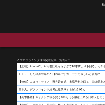
株
/* プログラミング速報関連記事一覧表示 */
【悲報】Adobe株、AI相場に殴られすぎて10年前より下回る。ガチ
ＦＩＲＥした独身中年の１日の過ごし方、ガチで厳しいと話題に
【速報】エヌヴィディア、過去最高益。市場予想上回る 日経爆上
日本人、デフレマインド思考に逆戻りする&#x1f97a;
【高市格差】キオクシア株を買う400万円を用意出来る日本人とそ
【悲報】ファナック、長年守り抜いた産業ロボットシェアで首位陥