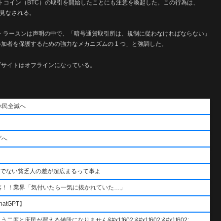
ビットコイン（BTC）の取引を開始したことにも注意を喚起した。この行為は、
と見なされる。
・ラースンは声明の中で、「暗号通貨取引所は、規制に従わなければならない」
参加者を保護するための強力なメカニズムの 1 つ」と強調した。
ェブサイトはオフラインになっている。
ホ民全滅へ
げへ
うでない貧乏人の差が超広まるって事よ
落！！業界「気付いたら一気に抜かれていた…」
atGPT】
と庶民が買える値段になりません&#x1f602;&#x1f602;&#x1f602;