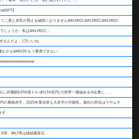
atGPT】
と庶民が買える値段になりません&#x1f602;&#x1f602;&#x1f602;
ょうか、私は&#x1f622;」
ぜえんだよ」1万いいね
むかも&#8230;もう看過できない」
wwwwwwwwwww
AIを逆転し評価額9,650億ドル (約154兆円) の世界一価値あるAI企業に……
円の累積赤字。2025年度決算も大赤字の可能性。責任の所在はウヤムヤ
せず」
.6倍、伸び率は謎組織首位