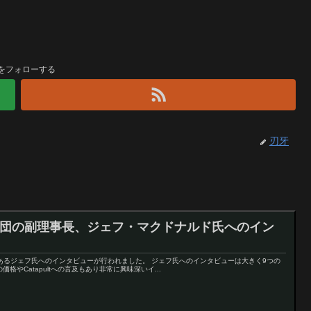
をフォローする
刃牙
o財団の副理事長、ジェフ・マクドナルド氏へのイン
長であるジェフ氏へのインタビューが行われました。 ジェフ氏へのインタビューは大きく9つの
格やCatapultへの言及もあり非常に興味深いイ...