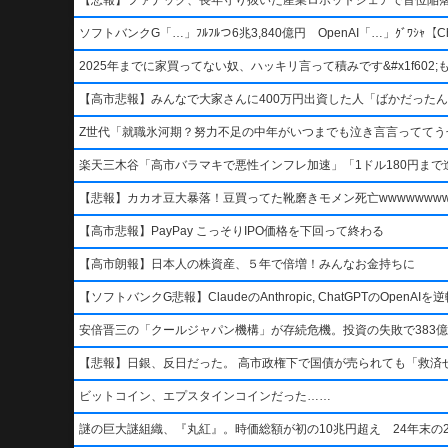
ソフトバンクG「…」ﾌﾙﾌﾙつ6兆3,840億円 OpenAI「…」ｸﾞﾜｼｬ【Ch
2025年までに家買ってない奴、ハッキリ言って積みです&#x1f602;もう二度
【高市悲報】みんなで大家さんに400万円出資した人「ばかだったんでし
Z世代「就職氷河期？努力不足の中年がいつまでも泣き言言っててう
楽天三木谷「高市バラマキで悪性インフレ加速」「1ドル180円まで進
【悲報】カカオ豆大暴落！豆買ってた靴磨きモメン死亡wwwwwwwww
【高市悲報】PayPay こっそりIPO価格を下回って終わる
【高市朗報】日本人の株資産、５年で倍増！みんなお金持ちに
【ソフトバンクG悲報】ClaudeのAnthropic, ChatGPTのOpen
安倍晋三の「クールジャパン機構」が存続危機。投資の失敗で383億
【悲報】日銀、反日だった。 高市政権下で国債が売られても「救済
ビットコイン、エプスタインコインだった……
謎の巨大謎組織、『丸紅』。時価総額が初の10兆円超え 24年末の2