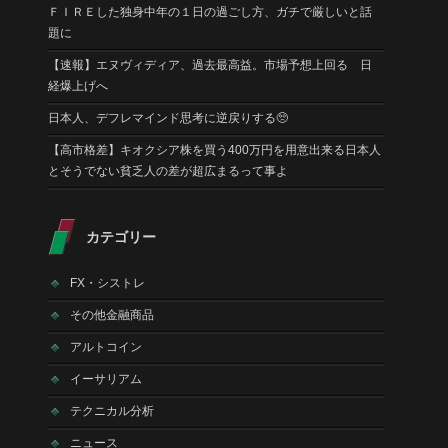
ＦＩＲＥした独身中年の１日の過ごし方、ガチで厳しいと話
題に
【速報】エヌヴィディア、過去最高益。市場予想上回る 日
経爆上げへ
日本人、デフレマインド思考に逆戻りする🥺
【高市格差】キオクシア株を買う400万円を用意出来る日本人
とそうでない貧乏人の差が超広まるって事よ
カテゴリー
FX・シストレ
その他金融商品
アルトコイン
イーサリアム
テクニカル分析
ニュース