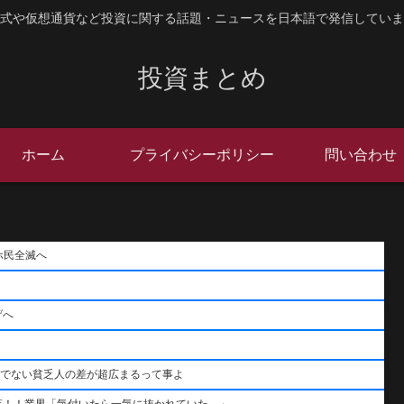
式や仮想通貨など投資に関する話題・ニュースを日本語で発信していま
投資まとめ
ホーム
プライバシーポリシー
問い合わせ
ホ民全滅へ
げへ
うでない貧乏人の差が超広まるって事よ
落！！業界「気付いたら一気に抜かれていた…」