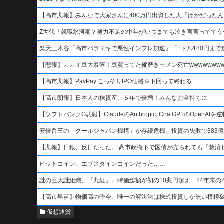
【高市悲報】みんなで大家さんに400万円出資した人「ばかだったんでし
Z世代「就職氷河期？努力不足の中年がいつまでも泣き言言っててう
楽天三木谷「高市バラマキで悪性インフレ加速」「1ドル180円まで進
【悲報】カカオ豆大暴落！豆買ってた靴磨きモメン死亡wwwwwwwww
【高市悲報】PayPay こっそりIPO価格を下回って終わる
【高市朗報】日本人の株資産、５年で倍増！みんなお金持ちに
【ソフトバンクG悲報】ClaudeのAnthropic, ChatGPTのOpen
安倍晋三の「クールジャパン機構」が存続危機。投資の失敗で383億
【悲報】日銀、反日だった。 高市政権下で国債が売られても「救済
ビットコイン、エプスタインコインだった……
謎の巨大謎組織、『丸紅』。時価総額が初の10兆円超え 24年末の2
【高市早苗】物価高の昨今、唯一の解決法は株式投資しか無い模様&#x1f4b8;&
仮想通貨