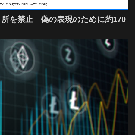
#x1f4b8;&#x1f4b8;
引所を禁止 偽の表現のために約170