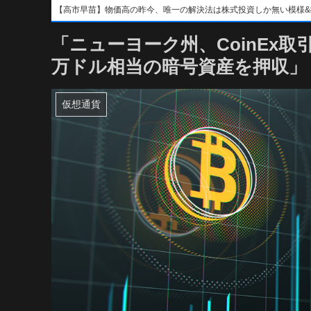
【高市早苗】物価高の昨今、唯一の解決法は株式投資しか無い模様&#x1f4b8;&
「ニューヨーク州、CoinEx取
万ドル相当の暗号資産を押収」
仮想通貨