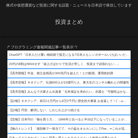
株式や仮想通貨など投資に関する話題・ニュースを日本語で発信しています
投資まとめ
/* プログラミング速報関連記事一覧表示 */
ChatGPT「日本人だけ重い相続税で貧乏になる?日本人もシンガポールいけばいいだけだから相続税で日本人は貧乏にならんだろ呆」
20代の8割はNISAせず「値上げばかりで生活が苦しく、投資まで頑張れない…」
【高市朗報】年金、積立金残高が300兆円を超えた！との観測。運用絶好調
【高市悲報】キオクシア、社員600人が10億円り人、東大生のコンサル離れとの関連性
【高市悲報】みんなで大家さん出資者「元本保証を求めたい」弁護士「可能性はかなり低い」出資者「不誠実！」
【訃報】キオクシア、前日11万円から9万2千円に歴史的大暴落 お金返して！(´；ω；｀)
【訃報】円安、解消しない、じわじわ上がり続ける
【悲報】日本円の「物を買う力」、1986年と比べると半分以下になっていることが判明&#8230;高市さんありがとう！
【株のトレンド】「個別株で一発当てて、その益をオルカンにしてFire」⇐これが流行ってるらしい
日本ってどうすればここから円高へ変えられるの？どういう政策が必要なの？