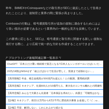
昨年、BitMEXやCoinsquareなどの取引所がSECに違反したとして告発さ
れたことにより、規制官と業界の間に緊張が高まりました。
Coinbaseの行動は、暗号通貨取引所が追加の規制に適合するためにはよ
り良い指示が必要であるという業界内の一般的な見方を反映しています。
この要求に応じると、SECは、暗号通貨と取引所に関連する新しい規制を
発行する際に、より広範で統一的な方針を作成することができます。
/* プログラミング速報関連記事一覧表示 */
ChatGPT「日本人だけ重い相続税で貧乏になる?日本人もシンガポールいけばいいだけだから相続税で日本人は貧乏にならんだろ呆」
20代の8割はNISAせず「値上げばかりで生活が苦しく、投資まで頑張れない…」
【高市朗報】年金、積立金残高が300兆円を超えた！との観測。運用絶好調
【高市悲報】キオクシア、社員600人が10億円り人、東大生のコンサル離れとの関連性
【高市悲報】みんなで大家さん出資者「元本保証を求めたい」弁護士「可能性はかなり低い」出資者「不誠実！」
【訃報】キオクシア、前日11万円から9万2千円に歴史的大暴落 お金返して！(´；ω；｀)
【訃報】円安、解消しない、じわじわ上がり続ける