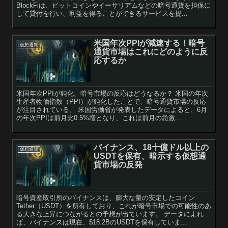
BlockFiは、ビットコインやイーサリアムなどの暗号通貨を担保に
して貸付を行い、利益を得ることができるサービスを提...
米国年次PPIが減速する！暗号
仮想通貨
通貨市場はこれにどのように反
応するか
米国年次PPIが鈍化、暗号市場の反応はどうなるか？ 米国の年次
生産者物価指数（PPI）が鈍化したことで、暗号通貨市場の反応
が注目されている。 米国労働省が発表したデータによると、6月
の年次PPIは前月比0.5%増となり、これは前月の急激...
バイナンス、18十億ドル以上の
仮想通貨
USDTを保有、暗示する仮想通
貨市場の反発
暗号資産取引所のバイナンスは、膨大な量の安定したコイン
Tether（USDT）を所有しており、これが暗号市場での可能性のあ
る大きな上昇につながるとの予想が出ています。 データによれ
ば、バイナンスは現在、$18.2BのUSDTを保有していま...