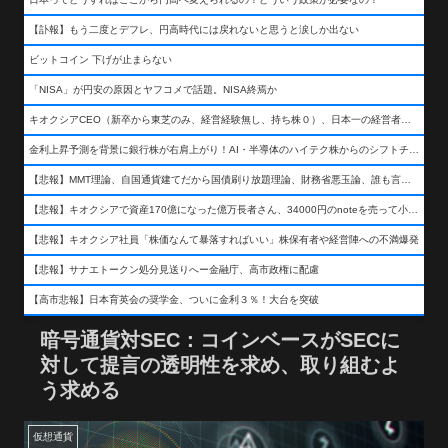
【訃報】もう二度とデフレ、円高時代には戻れないと思うと涙しか出ない
ビットコイン 下げが止まらない
「NISA」が円安の原因とヤフコメで話題。NISA終焉か
キオクシアCEO（新卒から東芝のみ、経営経験無し、持ち株０）、日本一の経営者になる…
金利上昇予測を背景に銀行株が右肩上がり！AI・半導体のハイテク株からのシフトチェンジも
【悲報】MMT理論、自国通貨建てだから国債刷り放題理論、財務省悪玉論、誰も言わなくなるwwwwwwwwwwwwwww
【悲報】キオクシアで資産170億になった億万長者さん、34000円のnoteを売って小銭を稼いでしまうwwwwwwwwwwwwwwwwwwww
【悲報】キオクシア社員「株価なんて暴落すればいい」株保有者や経営陣への不満爆発
【悲報】サナエトークン処分見送りへー金融庁、高市政権に配慮
【高市悲報】日本育英会の奨学金、ついに金利３％！大台を突破
暗号通貨対SEC：コインベースがSECに
対して提言の透明性を求め、取り組むよ
う求める
仮想通貨