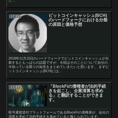
し...
ビットコインキャッシュ(BCH)
仮想通貨
のハードフォークにおける分裂
の原因と価格予想
2018年11月15日のハードフォークでビットコインキャッシュが分
裂するともっぱらの話題ですが、今回はそのことについて自分の
今知っている限りの知見をまとめていきたいと思います。 まずビ
ットコインキャッシュ(BCH)には...
「BlockFiの債権者が法的手続
仮想通貨
きを起こし、企業清算を求め
る」と翻訳することができま
す。
暗号通貨貸付プラットフォームであるBlockFiの債権者が、会社の
清算を求めて法的手続きを進めていると報じられています。