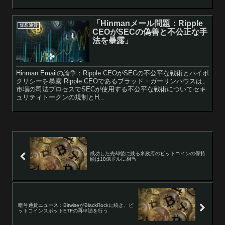
「Hinmanメール問題：Ripple
仮想通貨
CEOがSECの偽善と不公正な手
法を暴露」
Hinman Emailの論争：Ripple CEOがSECの不公平な戦術とハイポ
クリシーを暴露 Ripple CEOであるブラッド・ガーリンハウスは、
市場の司法プロセスでSECが使用する不公平な戦術についてセキ
ュリティトークンの規制とH...
成功した売却後に残る米政府のビットコインの保持
額は18億ドルに相当
暗号通貨ニュース：BitwiseがBlackRockに続き、ビ
ットコインスポットETFの再申請を行う