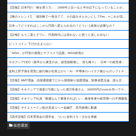
【悲報】日本円の「物を買う力」、1986年と比べると半分以下になっていることが判明&#8230;高市さんありがとう！
【株のトレンド】「個別株で一発当てて、その益をオルカンにしてFire」⇐これが流行ってるらしい
日本ってどうすればここから円高へ変えられるの？どういう政策が必要なの？
【訃報】もう二度とデフレ、円高時代には戻れないと思うと涙しか出ない
ビットコイン 下げが止まらない
「NISA」が円安の原因とヤフコメで話題。NISA終焉か
キオクシアCEO（新卒から東芝のみ、経営経験無し、持ち株０）、日本一の経営者になる…
金利上昇予測を背景に銀行株が右肩上がり！AI・半導体のハイテク株からのシフトチェンジも
【悲報】MMT理論、自国通貨建てだから国債刷り放題理論、財務省悪玉論、誰も言わなくなるwwwwwwwwwwwwwww
【悲報】キオクシアで資産170億になった億万長者さん、34000円のnoteを売って小銭を稼いでしまうwwwwwwwwwwwwwwwwwwww
【悲報】キオクシア社員「株価なんて暴落すればいい」株保有者や経営陣への不満爆発
【悲報】サナエトークン処分見送りへー金融庁、高市政権に配慮
【高市悲報】日本育英会の奨学金、ついに金利３％！大台を突破
仮想通貨