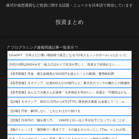
株式や仮想通貨など投資に関する話題・ニュースを日本語で発信しています
投資まとめ
/* プログラミング速報関連記事一覧表示 */
ChatGPT「日本人だけ重い相続税で貧乏になる?日本人もシンガポールいけばいいだけだから相続税で日本人は貧乏にならんだろ呆」
20代の8割はNISAせず「値上げばかりで生活が苦しく、投資まで頑張れない…」
【高市朗報】年金、積立金残高が300兆円を超えた！との観測。運用絶好調
【高市悲報】キオクシア、社員600人が10億円り人、東大生のコンサル離れとの関連性
【高市悲報】みんなで大家さん出資者「元本保証を求めたい」弁護士「可能性はかなり低い」出資者「不誠実！」
【訃報】キオクシア、前日11万円から9万2千円に歴史的大暴落 お金返して！(´；ω；｀)
【訃報】円安、解消しない、じわじわ上がり続ける
【悲報】日本円の「物を買う力」、1986年と比べると半分以下になっていることが判明&#8230;高市さんありがとう！
【株のトレンド】「個別株で一発当てて、その益をオルカンにしてFire」⇐これが流行ってるらしい
日本ってどうすればここから円高へ変えられるの？どういう政策が必要なの？