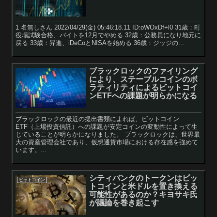
1 名無しさん 2022/04/29(金) 05:46:18.11 ID:oWOxDf+l0 31歳：町
役場試験合格、バイトを12月でやめる 32歳：公務員になり地元に
戻る 33歳：昇進、iDeCoとNISAを始める 36歳：ジッジの...
ブラックロックのファイリング
により、ステーブルコインのボ
ラティリティによるビットコイ
ンETFへの課題が明らかになる
ブラックロックの最近の提出書類によれば、ビットコイン
ETF（上場投資信託）への課題が安定コインの変動性によって生
じていることが明らかになりました。 ブラックロックは、世界最
大の資産管理会社であり、仮想通貨市場における存在感を強めて
います。...
シティバンクのトークンはビッ
ビットコイン
トコインと米ドルを置き換える
可能性があるのか？キヨサキ氏
が議論を巻き起こす