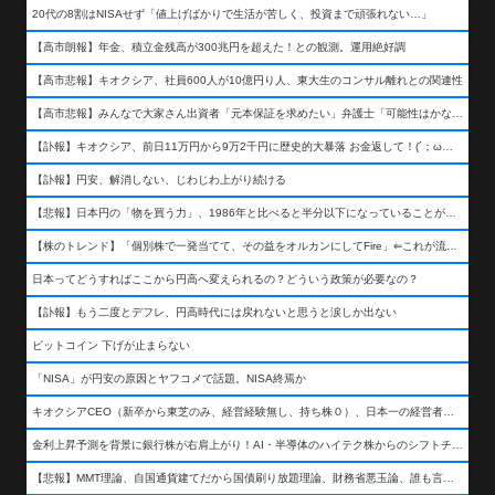
20代の8割はNISAせず「値上げばかりで生活が苦しく、投資まで頑張れない…」
【高市朗報】年金、積立金残高が300兆円を超えた！との観測。運用絶好調
【高市悲報】キオクシア、社員600人が10億円り人、東大生のコンサル離れとの関連性
【高市悲報】みんなで大家さん出資者「元本保証を求めたい」弁護士「可能性はかなり低い」出資者「不誠実！」
【訃報】キオクシア、前日11万円から9万2千円に歴史的大暴落 お金返して！(´；ω；｀)
【訃報】円安、解消しない、じわじわ上がり続ける
【悲報】日本円の「物を買う力」、1986年と比べると半分以下になっていることが判明&#8230;高市さんありがとう！
【株のトレンド】「個別株で一発当てて、その益をオルカンにしてFire」⇐これが流行ってるらしい
日本ってどうすればここから円高へ変えられるの？どういう政策が必要なの？
【訃報】もう二度とデフレ、円高時代には戻れないと思うと涙しか出ない
ビットコイン 下げが止まらない
「NISA」が円安の原因とヤフコメで話題。NISA終焉か
キオクシアCEO（新卒から東芝のみ、経営経験無し、持ち株０）、日本一の経営者になる…
金利上昇予測を背景に銀行株が右肩上がり！AI・半導体のハイテク株からのシフトチェンジも
【悲報】MMT理論、自国通貨建てだから国債刷り放題理論、財務省悪玉論、誰も言わなくなるwwwwwwwwwwwwwww