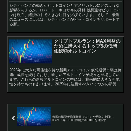
シティバンクの動きがビットコインとアメリカドルにどのような
影響を与えるか、ロバート・キヨサキの見解 仮想通貨ビットコイ
ンは現在、経済の中で大きな注目を浴びています。そして、最近
のニュースによれば、シティバンクがビットコインをサポートす
る新...
クリプトブルラン：MAX利益の
ために購入するトップ5の低時
価総額オルトコイン
2025年に大きな可能性を持つ新興アルトコイン 仮想通貨市場は急
速に成長を続けており、新しいアルトコインが続々と登場してい
ます。これらの新興アルトコインの中には、将来的に大きな可能
性を持つものもあります。2025年に注目すべきいくつかの新興...
米国の消費者物価指数（CPI）が予測を上回り、
3.4％上昇！BTC価格は$48,000を目指す