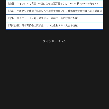
【悲報】キオクシアで資産170億になった億万長者さん、34000円のnoteを売って小銭を稼いでしまうwwwwwwwwwwwwwwwwwwww
【悲報】キオクシア社員「株価なんて暴落すればいい」株保有者や経営陣への不満爆発
【悲報】サナエトークン処分見送りへー金融庁、高市政権に配慮
【高市悲報】日本育英会の奨学金、ついに金利３％！大台を突破
スポンサーリンク