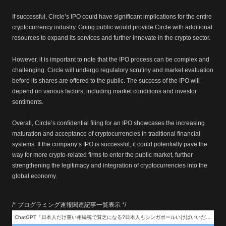
If successful, Circle’s IPO could have significant implications for the entire
cryptocurrency industry. Going public would provide Circle with additional
resources to expand its services and further innovate in the crypto sector.
However, it is important to note that the IPO process can be complex and
challenging. Circle will undergo regulatory scrutiny and market evaluation
before its shares are offered to the public. The success of the IPO will
depend on various factors, including market conditions and investor
sentiments.
Overall, Circle’s confidential filing for an IPO showcases the increasing
maturation and acceptance of cryptocurrencies in traditional financial
systems. If the company’s IPO is successful, it could potentially pave the
way for more crypto-related firms to enter the public market, further
strengthening the legitimacy and integration of cryptocurrencies into the
global economy.
/* プログラミング速報関連記事一覧表示 */
ChatGPT「日本人だけ重い相続税で貧乏になる?日本人もシンガポールいけばいいだけだから相続税で日本人は貧乏にならんだろ呆」