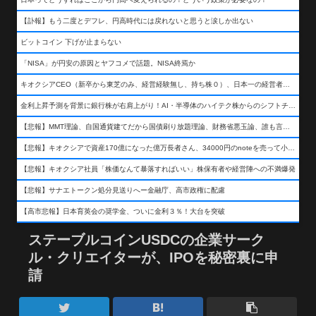
【訃報】もう二度とデフレ、円高時代には戻れないと思うと涙しか出ない
ビットコイン 下げが止まらない
「NISA」が円安の原因とヤフコメで話題。NISA終焉か
キオクシアCEO（新卒から東芝のみ、経営経験無し、持ち株０）、日本一の経営者になる…
金利上昇予測を背景に銀行株が右肩上がり！AI・半導体のハイテク株からのシフトチェンジも
【悲報】MMT理論、自国通貨建てだから国債刷り放題理論、財務省悪玉論、誰も言わなくなるwwwwwwwwwwwwwww
【悲報】キオクシアで資産170億になった億万長者さん、34000円のnoteを売って小銭を稼いでしまうwwwwwwwwwwwwwwwwwwww
【悲報】キオクシア社員「株価なんて暴落すればいい」株保有者や経営陣への不満爆発
【悲報】サナエトークン処分見送りへー金融庁、高市政権に配慮
【高市悲報】日本育英会の奨学金、ついに金利３％！大台を突破
ステーブルコインUSDCの企業サーク
ル・クリエイターが、IPOを秘密裏に申
請