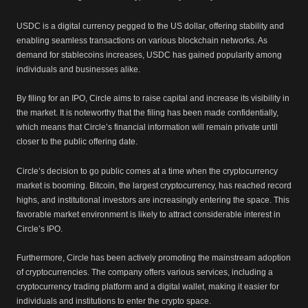
USDC is a digital currency pegged to the US dollar, offering stability and
enabling seamless transactions on various blockchain networks. As
demand for stablecoins increases, USDC has gained popularity among
individuals and businesses alike.
By filing for an IPO, Circle aims to raise capital and increase its visibility in
the market. It is noteworthy that the filing has been made confidentially,
which means that Circle’s financial information will remain private until
closer to the public offering date.
Circle’s decision to go public comes at a time when the cryptocurrency
market is booming. Bitcoin, the largest cryptocurrency, has reached record
highs, and institutional investors are increasingly entering the space. This
favorable market environment is likely to attract considerable interest in
Circle’s IPO.
Furthermore, Circle has been actively promoting the mainstream adoption
of cryptocurrencies. The company offers various services, including a
cryptocurrency trading platform and a digital wallet, making it easier for
individuals and institutions to enter the crypto space.