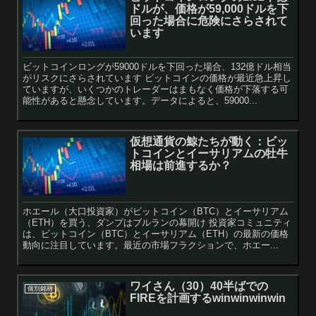
ドルが、価格が59,000ドルを下
回った場合に危険にさらされて
います
ビットコインロングが59000ドルを下回った場合、132億ドル相当
がリスクにさらされています ビットコインの価格が最近急上昇し
ていますが、いくつかのトレーダーはまもなく価格が下落する可
能性があると懸念しています。データによると、59000...
仮想通貨の鯨たちが動く：ビッ
トコインとイーサリアムの牡牛
相場は前進するか？
ホエール（大口投資家）がビットコイン（BTC）とイーサリアム
（ETH）を買う、ダンプはブルランの幕開け 投資家コミュニティ
は、ビットコイン（BTC）とイーサリアム（ETH）の最新の価格
動向に注目しています。最近の市場フラクションで、ホエー...
ワイさん（30）40半ばでの
個別銘柄
FIREを計画するwinwinwinwin