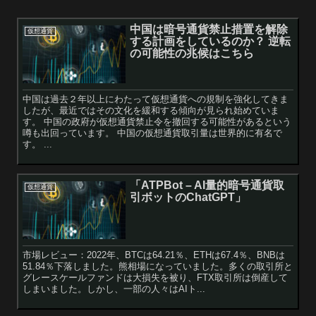
中国は暗号通貨禁止措置を解除
仮想通貨
する計画をしているのか？ 逆転
の可能性の兆候はこちら
中国は過去２年以上にわたって仮想通貨への規制を強化してきま
したが、最近ではその文化を緩和する傾向が見られ始めていま
す。 中国の政府が仮想通貨禁止令を撤回する可能性があるという
噂も出回っています。 中国の仮想通貨取引量は世界的に有名で
す。 ...
「ATPBot – AI量的暗号通貨取
仮想通貨
引ボットのChatGPT」
市場レビュー：2022年、BTCは64.21％、ETHは67.4％、BNBは
51.84％下落しました。熊相場になっていました。多くの取引所と
グレースケールファンドは大損失を被り、FTX取引所は倒産して
しまいました。しかし、一部の人々はAIト...