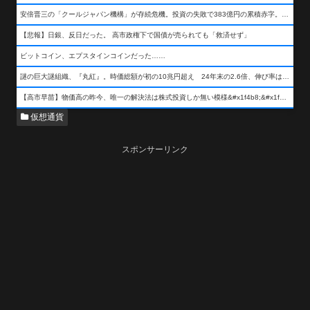
安倍晋三の「クールジャパン機構」が存続危機。投資の失敗で383億円の累積赤字。2025年度決算も大赤字の可能性。責任の所在はウヤムヤ
【悲報】日銀、反日だった。 高市政権下で国債が売られても「救済せず」
ビットコイン、エプスタインコインだった……
謎の巨大謎組織、『丸紅』。時価総額が初の10兆円超え 24年末の2.6倍、伸び率は謎組織首位
【高市早苗】物価高の昨今、唯一の解決法は株式投資しか無い模様&#x1f4b8;&#x1f4b8;&#x1f4b8;
仮想通貨
スポンサーリンク