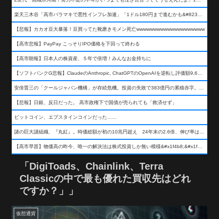
楽天三木谷「高市バラマキで悪性インフレ加速」「1ドル180円まで進むかも&#8230;もう看過できない」
【悲報】カカオ豆大暴落！豆買ってた靴磨きモメン死亡wwwwwwwwwwwwwwwwwwww
【高市悲報】PayPay こっそりIPO価格を下回って終わる
【高市朗報】日本人の株資産、５年で倍増！みんなお金持ちに
【ソフトバンクG悲報】ClaudeのAnthropic, ChatGPTのOpenAIを逆転し評価額9,650億ドル (約154兆円) の世界一価値あるAI企業に……
安倍晋三の「クールジャパン機構」が存続危機。投資の失敗で383億円の累積赤字。2025年度決算も大赤字の可能性。責任の所在はウヤムヤ
【悲報】日銀、反日だった。 高市政権下で国債が売られても「救済せず」
ビットコイン、エプスタインコインだった……
謎の巨大謎組織、『丸紅』。時価総額が初の10兆円超え 24年末の2.6倍、伸び率は謎組織首位
【高市早苗】物価高の昨今、唯一の解決法は株式投資しか無い模様&#x1f4b8;&#x1f4b8;&#x1f4b8;
「DigiToads、Chainlink、Terra
Classicの中で最も優れた買収先はどれ
ですか？」」
仮想通貨