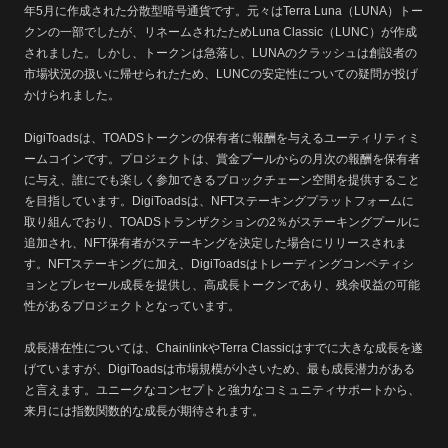
年5月に作成された分散型暗号通貨です。元々はTerra Luna（LUNA）トー
クンの一部でしたが、リネームされたためLuna Classic（LUNC）が作成
されました。しかし、トークンは急落し、LUNAのクラッシュは創設者の
市場状況の扱いに帰せられたため、LUNCの安定性についての疑問が投げ
かけられました。
DigiToadsは、TOADSトークンの保有者に報酬を与えるユーティリティミ
ームコインです。プロジェクトは、賞金プールからの月次の報酬を保有者
に与え、誰にでも楽しく参加できるブロックチェーン空間を提供すること
を目指しています。DigiToadsは、NFTステーキングプラットフォームに
取り組んでおり、TOADSトランザクションの2％がステーキングプールに
追加され、NFT保有者がステーキングを決定した場合にリリースされま
す。NFTステーキングに加え、DigiToadsはトレーディングコンペティシ
ョンとプレセール成長を提供し、高成長トークンであり、残余収益の可能
性があるプロジェクトとなっています。
成長潜在性については、ChainlinkやTerra Classicはすでに大きな成長を遂
げていますが、DigiToadsは市場規模が小さいため、最も成長潜力がある
と言えます。ユニークなコンセプトと強力なコミュニティサポートから、
来月には指数関数的な成長が期待されます。