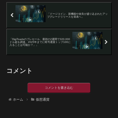
「ドージコイン、新機能や改良が盛り込まれたアッ
プグレードリリースを発表へ」
「DigiToadsのプレセール、最初の2週間で320,000
ドル超を調達。2025年までに暗号通貨トップ100に
入ることは可能か？」」
コメント
コメントを書き込む
ホーム
仮想通貨