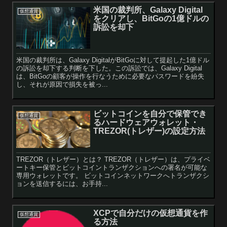
米国の裁判所、Galaxy Digital
仮想通貨
をクリアし、BitGoの1億ドルの
訴訟を却下
米国の裁判所は、Galaxy DigitalがBitGoに対して提起した1億ドル
の訴訟を却下する判断を下した。この訴訟では、Galaxy Digital
は、BitGoの顧客が操作を行なうために必要なパスワードを紛失
し、それが原因で損失を被っ...
ビットコインを自分で保管でき
仮想通貨
るハードウェアウォレット・
TREZOR(トレザー)の設定方法
TREZOR（トレザー）とは？ TREZOR（トレザー）は、プライベ
ートキー保管とビットコイントランザクションへの署名が可能な
専用ウォレットです。 ビットコインネットワークへトランザクシ
ョンを送信するには、お手持...
XCPで自分だけの仮想通貨を作
仮想通貨
る方法