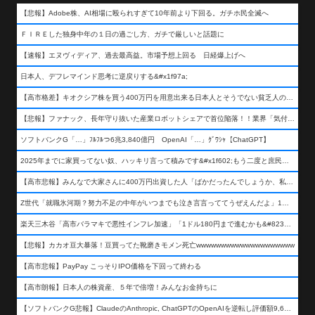
【悲報】Adobe株、AI相場に殴られすぎて10年前より下回る。ガチホ民全滅へ
ＦＩＲＥした独身中年の１日の過ごし方、ガチで厳しいと話題に
【速報】エヌヴィディア、過去最高益。市場予想上回る 日経爆上げへ
日本人、デフレマインド思考に逆戻りする&#x1f97a;
【高市格差】キオクシア株を買う400万円を用意出来る日本人とそうでない貧乏人の差が超広まるって事よ
【悲報】ファナック、長年守り抜いた産業ロボットシェアで首位陥落！！業界「気付いたら一気に抜かれていた…」
ソフトバンクG「…」ﾌﾙﾌﾙつ6兆3,840億円 OpenAI「…」ｸﾞﾜｼｬ【ChatGPT】
2025年までに家買ってない奴、ハッキリ言って積みです&#x1f602;もう二度と庶民が買える値段になりません&#x1f602;&#x1f602;&#x1f602;
【高市悲報】みんなで大家さんに400万円出資した人「ばかだったんでしょうか、私は&#x1f622;」
Z世代「就職氷河期？努力不足の中年がいつまでも泣き言言っててうぜえんだよ」1万いいね
楽天三木谷「高市バラマキで悪性インフレ加速」「1ドル180円まで進むかも&#8230;もう看過できない」
【悲報】カカオ豆大暴落！豆買ってた靴磨きモメン死亡wwwwwwwwwwwwwwwwwwww
【高市悲報】PayPay こっそりIPO価格を下回って終わる
【高市朗報】日本人の株資産、５年で倍増！みんなお金持ちに
【ソフトバンクG悲報】ClaudeのAnthropic, ChatGPTのOpenAIを逆転し評価額9,650億ドル (約154兆円) の世界一価値あるAI企業に……