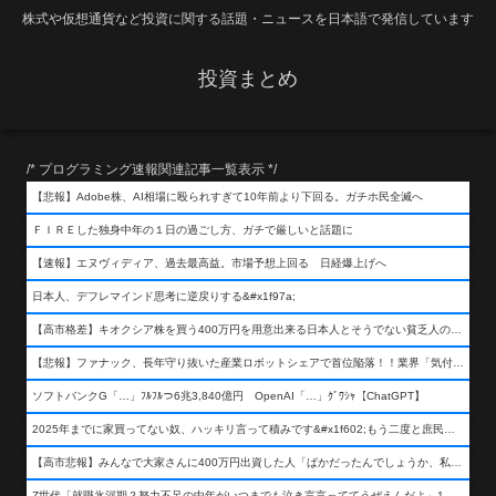
株式や仮想通貨など投資に関する話題・ニュースを日本語で発信しています
投資まとめ
/* プログラミング速報関連記事一覧表示 */
【悲報】Adobe株、AI相場に殴られすぎて10年前より下回る。ガチホ民全滅へ
ＦＩＲＥした独身中年の１日の過ごし方、ガチで厳しいと話題に
【速報】エヌヴィディア、過去最高益。市場予想上回る 日経爆上げへ
日本人、デフレマインド思考に逆戻りする&#x1f97a;
【高市格差】キオクシア株を買う400万円を用意出来る日本人とそうでない貧乏人の差が超広まるって事よ
【悲報】ファナック、長年守り抜いた産業ロボットシェアで首位陥落！！業界「気付いたら一気に抜かれていた…」
ソフトバンクG「…」ﾌﾙﾌﾙつ6兆3,840億円 OpenAI「…」ｸﾞﾜｼｬ【ChatGPT】
2025年までに家買ってない奴、ハッキリ言って積みです&#x1f602;もう二度と庶民が買える値段になりません&#x1f602;&#x1f602;&#x1f602;
【高市悲報】みんなで大家さんに400万円出資した人「ばかだったんでしょうか、私は&#x1f622;」
Z世代「就職氷河期？努力不足の中年がいつまでも泣き言言っててうぜえんだよ」1万いいね