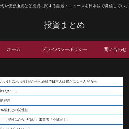
式や仮想通貨など投資に関する話題・ニュースを日本語で発信していま
投資まとめ
ホーム
プライバシーポリシー
問い合わせ
ポールいけばいいだけだから相続税で日本人は貧乏にならんだろ呆」
張れない…」
用絶好調
サル離れとの関連性
士「可能性はかなり低い」出資者「不誠実！」
して！(´；ω；｀)