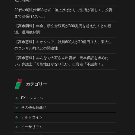
んだろ呆」
20代の8割はNISAせず「値上げばかりで生活が苦しく、投資
まで頑張れない…」
【高市朗報】年金、積立金残高が300兆円を超えた！との観
測。運用絶好調
【高市悲報】キオクシア、社員600人が10億円り人、東大生
のコンサル離れとの関連性
【高市悲報】みんなで大家さん出資者「元本保証を求めた
い」弁護士「可能性はかなり低い」出資者「不誠実！」
カテゴリー
FX・シストレ
その他金融商品
アルトコイン
イーサリアム