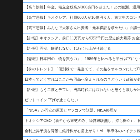
【高市朗報】年金、積立金残高が300兆円を超えた！との観測。運
【高市悲報】キオクシア、社員600人が10億円り人、東大生のコン
【高市悲報】みんなで大家さん出資者「元本保証を求めたい」弁護
【訃報】キオクシア、前日11万円から9万2千円に歴史的大暴落 お金返
【訃報】円安、解消しない、じわじわ上がり続ける
【悲報】日本円の「物を買う力」、1986年と比べると半分以下になっ
【株のトレンド】「個別株で一発当てて、その益をオルカンにしてFi
日本ってどうすればここから円高へ変えられるの？どういう政策が
【訃報】もう二度とデフレ、円高時代には戻れないと思うと涙しか
ビットコイン 下げが止まらない
「NISA」が円安の原因とヤフコメで話題。NISA終焉か
キオクシアCEO（新卒から東芝のみ、経営経験無し、持ち株０）、
金利上昇予測を背景に銀行株が右肩上がり！AI・半導体のハイテク