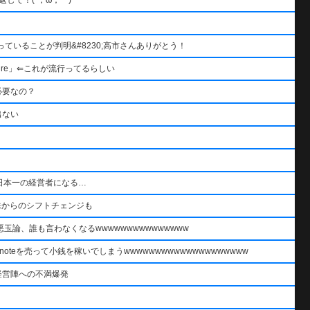
ていることが判明&#8230;高市さんありがとう！
re」⇐これが流行ってるらしい
必要なの？
出ない
日本一の経営者になる…
株からのシフトチェンジも
論、誰も言わなくなるwwwwwwwwwwwwwww
oteを売って小銭を稼いでしまうwwwwwwwwwwwwwwwwwwww
経営陣への不満爆発