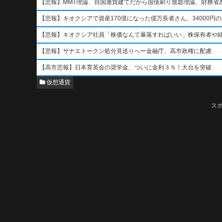
【悲報】MMT理論、自国通貨建てだから国債刷り放題理論、財務省悪玉
【悲報】キオクシアで資産170億になった億万長者さん、34000円のn
【悲報】キオクシア社員「株価なんて暴落すればいい」株保有者や
【悲報】サナエトークン処分見送りへー金融庁、高市政権に配慮
【高市悲報】日本育英会の奨学金、ついに金利３％！大台を突破
仮想通貨
ス