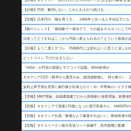
【訃報】円安、解消しない、じわじわ上がり続ける
【悲報】日本円の「物を買う力」、1986年と比べると半分以下になっ
【株のトレンド】「個別株で一発当てて、その益をオルカンにしてFi
日本ってどうすればここから円高へ変えられるの？どういう政策が
【訃報】もう二度とデフレ、円高時代には戻れないと思うと涙しか
ビットコイン 下げが止まらない
「NISA」が円安の原因とヤフコメで話題。NISA終焉か
キオクシアCEO（新卒から東芝のみ、経営経験無し、持ち株０）、
金利上昇予測を背景に銀行株が右肩上がり！AI・半導体のハイテク
【悲報】MMT理論、自国通貨建てだから国債刷り放題理論、財務省悪玉
【悲報】キオクシアで資産170億になった億万長者さん、34000円のn
【悲報】キオクシア社員「株価なんて暴落すればいい」株保有者や
【悲報】サナエトークン処分見送りへー金融庁、高市政権に配慮