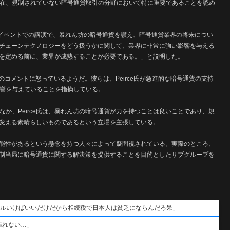
現在、規制されていない暗号通貨取引の分野において特に重要であることを認め
nterの年次イベントでの講演で、暴れん坊の暗号通貨を讃え、暗号通貨業界の将来につい
チェーンテクノロジーをどう扱うかに関して、業界に非常に強い影響を与える
を定める前に、業界が成熟することが必要である。」と説明した。
のコメントに怒っているようだ。彼らは、Peirce氏が急進的な暗号通貨の支持
影響を与えていることを指摘している。
か、Peirce氏は、暴れん坊の暗号通貨が力を持つことは良いことであり、規
変える素晴らしいものであるという立場を主張している。
る可能性があるという懸念を持つ人々によって疑問視されている。実際のところ、
力して、規制当局に暗号通貨に関する解決策を提供することを目的としたサブグループを
ポールいけばいいだけだから相続税で日本人は貧乏にならんだろ呆」
張れない…」