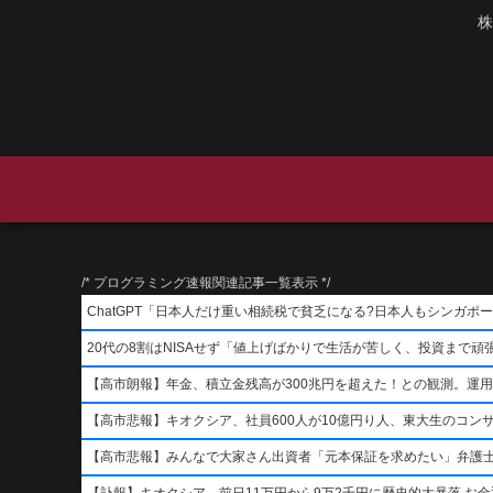
株
/* プログラミング速報関連記事一覧表示 */
ChatGPT「日本人だけ重い相続税で貧乏になる?日本人もシンガ
20代の8割はNISAせず「値上げばかりで生活が苦しく、投資まで頑
【高市朗報】年金、積立金残高が300兆円を超えた！との観測。運
【高市悲報】キオクシア、社員600人が10億円り人、東大生のコン
【高市悲報】みんなで大家さん出資者「元本保証を求めたい」弁護
【訃報】キオクシア、前日11万円から9万2千円に歴史的大暴落 お金返