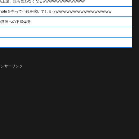
論、誰も言わなくなるwwwwwwwwwwwwwww
oteを売って小銭を稼いでしまうwwwwwwwwwwwwwwwwwwww
経営陣への不満爆発
ポンサーリンク