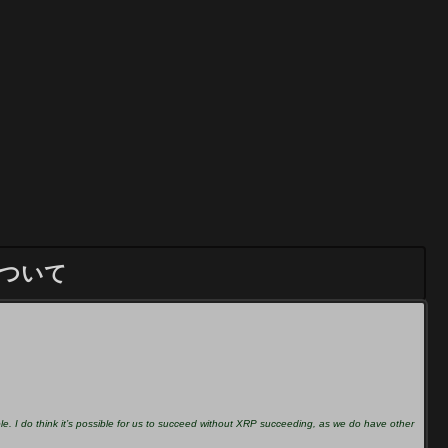
について
ible. I do think it’s possible for us to succeed without XRP succeeding, as we do have other