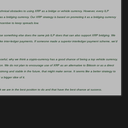
 technical obstacles to using XRP as a bridge or vehicle currency. However, every ILP
 as a bridging currency. Our XRP strategy is based on promoting it as a bridging currency
incentive to keep spreads low.
ecause something else does the same job ILP does that can also support XRP bridging. We
ake inter-ledger payments. If someone made a superior interledger payment scheme, we’d
useful, why we think a crypto-currency has a good chance of being a top vehicle currency,
ion. We do not plan to encourage use of XRP as an alternative to Biticoin or as a direct
rong and stable in the future, that might make sense. It seems like a better strategy to
a bigger slice of it.
k we are in the best position to do and that have the best chance at success.