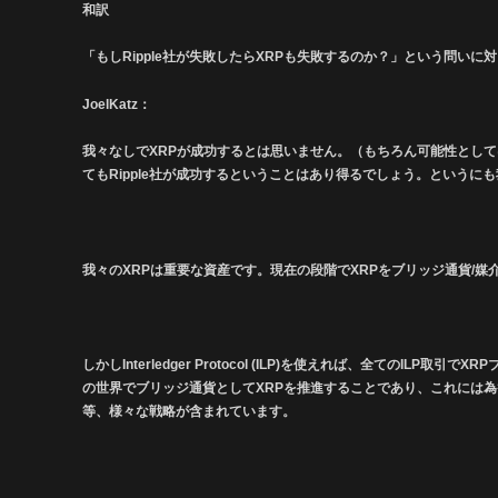
和訳
「もしRipple社が失敗したらXRPも失敗するのか？」という問いに
JoelKatz：
我々なしでXRPが成功するとは思いません。（もちろん可能性とし
てもRipple社が成功するということはあり得るでしょう。というに
我々のXRPは重要な資産です。現在の段階でXRPをブリッジ通貨/
しかしInterledger Protocol (ILP)を使えれば、全てのILP
の世界でブリッジ通貨としてXRPを推進することであり、これには
等、様々な戦略が含まれています。