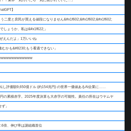
atGPT】
と庶民が買える値段になりません&#x1f602;&#x1f602;&#x1f602;
ょうか、私は&#x1f622;」
ぜえんだよ」1万いいね
むかも&#8230;もう看過できない」
wwwwwwwwwww
AIを逆転し評価額9,650億ドル (約154兆円) の世界一価値あるAI企業に……
円の累積赤字。2025年度決算も大赤字の可能性。責任の所在はウヤムヤ
せず」
.6倍、伸び率は謎組織首位