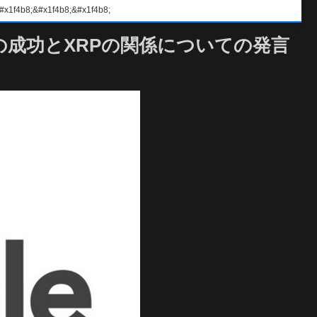
#x1f4b8;&#x1f4b8;
プル社の成功とXRPの関係についての発言