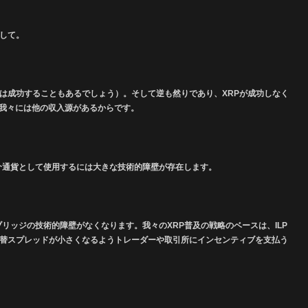
対して。
ては成功することもあるでしょう）。
そして逆も然りであり、XRPが成功しなく
も我々には他の収入源があるからです。
媒介通貨として使用するには大きな技術的障壁が存在します。
取引でXRPブリッジの技術的障壁がなくなります。
我々のXRP普及の戦略のベースは、ILP
為替スプレッドが小さくなるようトレーダーや取引所にインセンティブを支払う