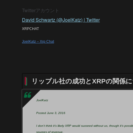
Twitterアカウント
David Schwartz (@JoelKatz) | Twitter
XRPCHAT
JoelKatz – Xrp Chat
リップル社の成功とXRPの関係
JoelKatz
Posted June 3, 2016
I don’t think it’s likely XRP would succeed without us, though it’s poss
sources of revenue.