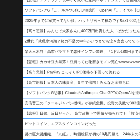
ソフトバンクG「…」ﾌﾙﾌﾙつ6兆3,840億円 OpenAI「…」ｸﾞﾜｼｬ【Ch
2025年までに家買ってない奴、ハッキリ言って積みです&#x1f602;もう二度
【高市悲報】みんなで大家さんに400万円出資した人「ばかだったんでし
Z世代「就職氷河期？努力不足の中年がいつまでも泣き言言っててう
楽天三木谷「高市バラマキで悪性インフレ加速」「1ドル180円まで進
【悲報】カカオ豆大暴落！豆買ってた靴磨きモメン死亡wwwwwwwww
【高市悲報】PayPay こっそりIPO価格を下回って終わる
【高市朗報】日本人の株資産、５年で倍増！みんなお金持ちに
【ソフトバンクG悲報】ClaudeのAnthropic, ChatGPTのOpen
安倍晋三の「クールジャパン機構」が存続危機。投資の失敗で383億
【悲報】日銀、反日だった。 高市政権下で国債が売られても「救済
ビットコイン、エプスタインコインだった……
謎の巨大謎組織、『丸紅』。時価総額が初の10兆円超え 24年末の2