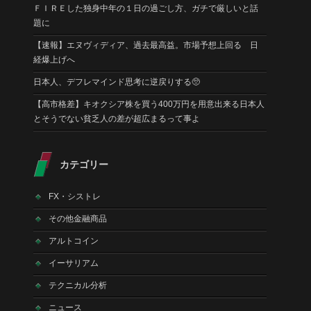
ＦＩＲＥした独身中年の１日の過ごし方、ガチで厳しいと話
題に
【速報】エヌヴィディア、過去最高益。市場予想上回る 日
経爆上げへ
日本人、デフレマインド思考に逆戻りする🥺
【高市格差】キオクシア株を買う400万円を用意出来る日本人
とそうでない貧乏人の差が超広まるって事よ
カテゴリー
FX・シストレ
その他金融商品
アルトコイン
イーサリアム
テクニカル分析
ニュース