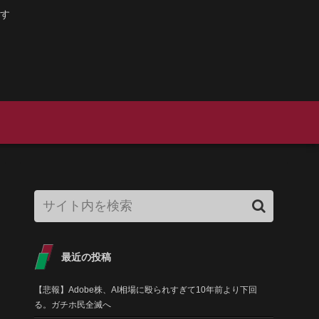
す
最近の投稿
【悲報】Adobe株、AI相場に殴られすぎて10年前より下回
る。ガチホ民全滅へ