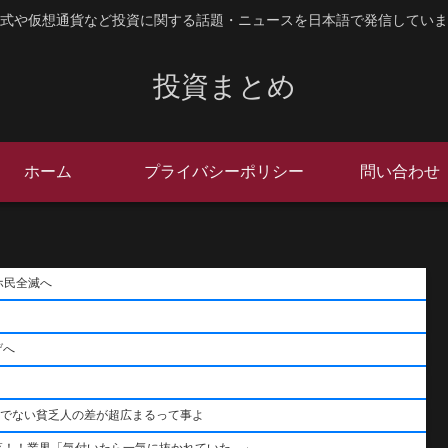
式や仮想通貨など投資に関する話題・ニュースを日本語で発信していま
投資まとめ
ホーム
プライバシーポリシー
問い合わせ
ホ民全滅へ
げへ
うでない貧乏人の差が超広まるって事よ
落！！業界「気付いたら一気に抜かれていた…」