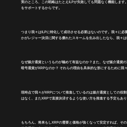
実のところ、この戦略はたとえILPが失敗しても問題なく機能します。
をサポートするからです。
つまり我々はILPに特化して成功させる必要はないのです。我々に
かがレジャー決済に関する優れたスキームを生み出したなら、我々はI
なぜ媒介通貨というものが極めて有益なのか？また、なぜ媒介通貨の
暗号通貨がXRPなのか？ それらの理由を具体的な形にするために我
現時点で我々がXRPについて推進しているのは媒介通貨としての役割
はなく、またXRPで直接決済するような使い方を推進する予定もあ
もちろん、将来もしXRPの需要と価格が強くなって安定すれば、そ