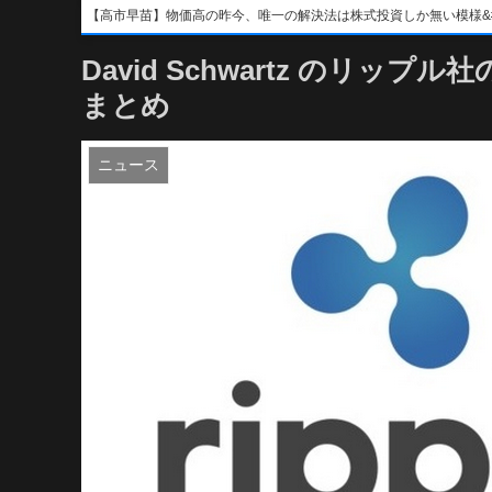
【高市早苗】物価高の昨今、唯一の解決法は株式投資しか無い模様&#x1f4b8;&
David Schwartz のリッ
まとめ
ニュース