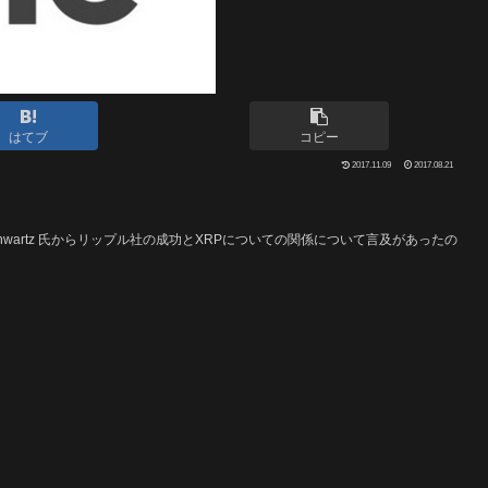
はてブ
コピー
2017.11.09
2017.08.21
chwartz 氏からリップル社の成功とXRPについての関係について言及があったの