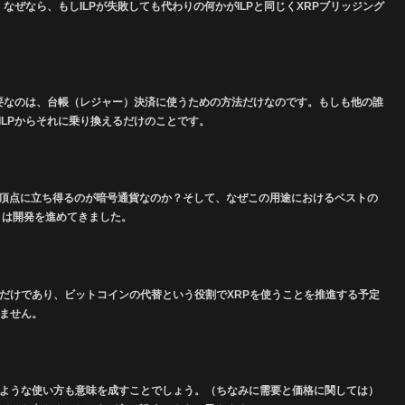
なぜなら、もしILPが失敗しても代わりの何かがILPと同じくXRPブリッジング
必要なのは、台帳（レジャー）決済に使うための方法だけなのです。
もしも他の誰
LPからそれに乗り換えるだけのことです。
頂点に立ち得るのが暗号通貨なのか？そして、なぜこの用途におけるベストの
々は開発を進めてきました。
だけであり、ビットコインの代替という役割でXRPを使うことを推進する予定
りません。
のような使い方も意味を成すことでしょう。（ちなみに需要と価格に関しては）