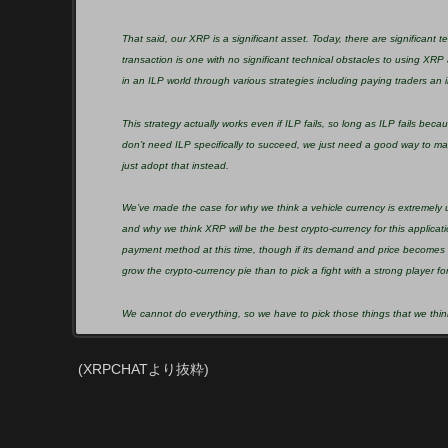
That said, our XRP is a significant asset. Today, there are significant
transaction is one with no significant technical obstacles to using XRP
in an ILP world through various strategies including paying traders an 
This strategy actually works even if ILP fails, so long as ILP fails b
don’t need ILP specifically to succeed, we just need a good way to m
just adopt that instead.
We’ve made the case for why we think a vehicle currency is extremely 
and why we think XRP will be the best crypto-currency for this applicat
payment method at this time, though if its demand and price becomes st
grow the crypto-currency pie than to pick a fight with a strong player for 
We cannot do everything, so we have to pick those things that we thin
(XRPCHATより抜粋)