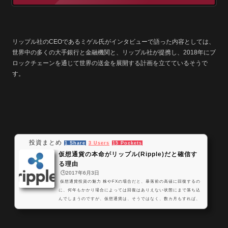
リップル社のCEOであるミゲル氏がインタビューで語った内容としては、
世界中の多くの大手銀行と金融機関と、リップル社が提携し、2018年にブ
ロックチェーンを通じて世界の送金を展開する計画を立てているそうで
す。
投資まとめ
1 Share
3 Users
15 Pockets
仮想通貨の本命がリップル(Ripple)だと確信す
る理由
🕒️2017年6月3日
仮想通貨投資の魅力 株やFXの場合だと、暴落前の高値に回復するの
に、何年もかかり場合によっては回復はありえない状態にまで落ち込
んでしまうのですが、仮想通貨は、そうではなく、数カ月もすれば、
暴落前の高値をあっさりと超えて、ビットコインにしろリップルにし
ろ、過去数回暴落前高値を更新してきた実績があります。 仮想通貨は
の価値は、その仮想通貨が持っている利便性や流通性や拡張性に対す