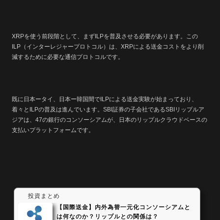
る期待感したがって、仮想通貨に期待感が集まって買う人が増えれば
増えるほど価格は上昇します。 ビットコイン...
XRPを使う前段階として、まずILPを普及させる必要があります。この
ILP（インターレジャープロトコル）は、XRPによる送金コストをより削
減するために必要な通信プロトコルです。
既に日本ータイ、日本ー韓国間でILPによる送金実験が始まっており、
着々とILPの普及は進んでいます。SBI証券の子会社であるSBIリップルア
ジアは、47の銀行のコンソーシアムが、日本のリップルクラウドベースの
支払いプラットフォームです。
投資まとめ
【国際送金】内外為替一元化コンソーシアムと
は何なのか？リップルとの関係は？