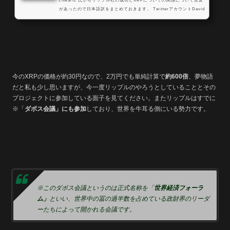
chwartz 氏からリップル社の成功とXRPについての関係について言及
があったので日本語訳をまとめておきます。 TwitterアカウントDavid
Schwartz (@JoelKatz) | TwitterXRPCHATJoelKatz - Xrp Chat リ
ップル社の成功とXRPの関係についてJoelKatzPosted June 3, 2016I
don’t think it’s likely XRP would succeed without us, though it’s p
ossible. I do think it’s possible for us to succeed without XRP suc
ceeding, as we do have other sources of revenue...
今のXRPの価格が約30円なので、2万円でも単純計算で
約600倍
、夢物語
だと私も少し思いますが、今一度リップルのやろうとしていることとその
プロジェクトに参加している面子を見てください。またリップルはすでに
※「
ダボス会議」にも参加
しており、世界を牛耳る側にいる勢力です。
※このダボス会議というのは正式名称を「
世界経済フォーラ
ム」
といい、世界中の冨の過半数を占めている政財界のリーダ
ーたちによって開かれる会議です。