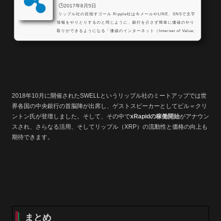
🕒️2017年8月5日
リップル社の目指すゴール Ripple社は今メールやLINE、SNSで文字
情報をやりとりするのと同じように、銀行を介さず簡単に価値のやり
取りができるようになる「価値のインターネット（Internet of Value;
IoV)」を実現するという大きなビジョンのもと設立されました。 それ
以後、リップル社は高度なブロックチェーン技術（分散台帳技術）を
基盤として、銀行と送金業者そしてその顧客に対して国際送金を真に
効率化するための堅牢な法人向けソリューションを開発してきまし
た。 そして、現在、Rippleのグローバルな送...
2018年10月に開催されたSWELLというリップル社のミートアップでは世
界各国の中央銀行の首脳陣が出席し、ゲストスピーカーとしてビル＝クリ
ントン氏が登壇しました。そして、その中で
xRapidの稼働開始
がアナウン
スされ、さらなる活用、そしてリップル（XRP）の流動性と価格の向上も
期待できます。
まとめ