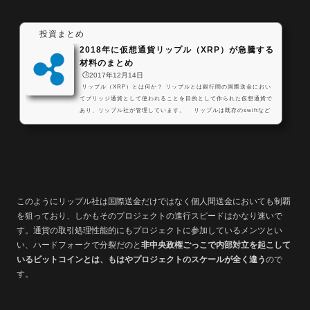
投資まとめ
2018年に仮想通貨リップル（XRP）が急騰する
材料のまとめ
🕒️2017年12月14日
リップル（XRP）とは何か？ リップルとは銀行間の国際送金におい
てブリッジ通貨として使われることを目的として作られた仮想通貨で
あり、リップル社が管理しています。 リップルは既存のswiftなど
の国際送金技術よりも圧倒的に低コストで国際送金を行うことができ
今非常に注目を集めている仮想通貨の1つです。 リップルのGoogleト
レンドは上昇傾向 時間の問題だと思うんだけどな pic.twitter.com/y
aD9qCSmad— Dhika👼Rippy (@Dhika00166750) 2017年12月10
日 &nbs...
このようにリップル社は国際送金だけではなく個人間送金においても制覇
を狙っており、しかもそのプロジェクトの進行スピードはかなり速いで
す。通貨の取引処理性能的にもプロジェクトに参加しているメンツとい
い、ハードフォークで分裂だのと
非中央政権ごっこで内部対立を起こして
いるビットコインとは、もはやプロジェクトのスケールが全く違う
ので
す。