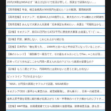
20代の8割はNISAせず「値上げばかりで生活が苦しく、投資まで頑張れない…」
【高市朗報】年金、積立金残高が300兆円を超えた！との観測。運用絶好調
【高市悲報】キオクシア、社員600人が10億円り人、東大生のコンサル離れとの関連性
【高市悲報】みんなで大家さん出資者「元本保証を求めたい」弁護士「可能性はかなり低い」出資者「不誠実！」
【訃報】キオクシア、前日11万円から9万2千円に歴史的大暴落 お金返して！(´；ω；｀)
【訃報】円安、解消しない、じわじわ上がり続ける
【悲報】日本円の「物を買う力」、1986年と比べると半分以下になっていることが判明&#8230;高市さんありがとう！
【株のトレンド】「個別株で一発当てて、その益をオルカンにしてFire」⇐これが流行ってるらしい
日本ってどうすればここから円高へ変えられるの？どういう政策が必要なの？
【訃報】もう二度とデフレ、円高時代には戻れないと思うと涙しか出ない
ビットコイン 下げが止まらない
「NISA」が円安の原因とヤフコメで話題。NISA終焉か
キオクシアCEO（新卒から東芝のみ、経営経験無し、持ち株０）、日本一の経営者になる…
金利上昇予測を背景に銀行株が右肩上がり！AI・半導体のハイテク株からのシフトチェンジも
【悲報】MMT理論、自国通貨建てだから国債刷り放題理論、財務省悪玉論、誰も言わなくなるwwwwwwwwwwwwwww