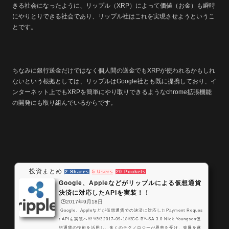
きる社会になったように、リップル（XRP）によって価値（お金）も瞬時
にやりとりできる社会であり、リップル社はこれを実現させようというこ
とです。
ちなみに銀行送金だけではなく個人間の送金でもXRPが使われるかもしれ
ないという根拠としては、リップルはGoogle社とも既に提携しており、イ
ンターネット上でもXRPを簡単にやり取りできるようなchrome拡張機能
の開発にも取り組んでいるからです。
投資まとめ
2 Shares
5 Users
20 Pockets
Google、Appleなどがリップルによる仮想通貨
決済に対応したAPIを実装！！
🕒️2017年9月18日
Google、Appleなどが仮想通貨での決済に対応したPayment Reques
t APIを実装へ￼ ￼￼ 2017-09-18￼CC BY-SA 3.0 Nick Youngson仮
想通貨の技術を活用し、多くのテクノロジーが恩恵を受け、発展を遂