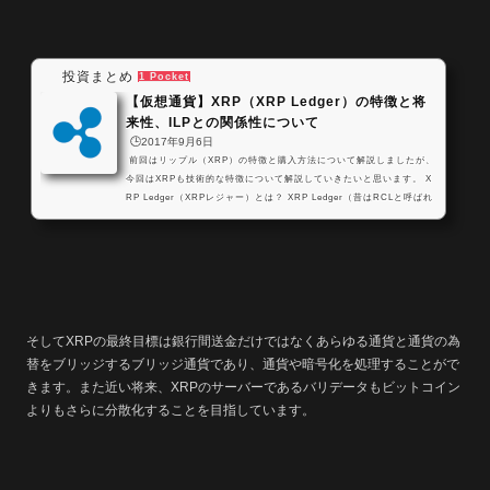
投資まとめ
1 Pocket
【仮想通貨】XRP（XRP Ledger）の特徴と将
来性、ILPとの関係性について
🕒️2017年9月6日
前回はリップル（XRP）の特徴と購入方法について解説しましたが、
今回はXRPも技術的な特徴について解説していきたいと思います。 X
RP Ledger（XRPレジャー）とは？ XRP Ledger（昔はRCLと呼ばれ
ていました）とは、その名の通りリップル社が発行している仮想通貨
XRPで価値をやり取りするネットワークの事を指します。 →【仮想
通貨】リップル(XRP)の今後の将来性・チャート・取引所のまと
め ここがリップルのビジネスを理解する上でややこしい点なのです
が、後述するILP（インターレジャープロト...
そしてXRPの最終目標は銀行間送金だけではなくあらゆる通貨と通貨の為
替をブリッジするブリッジ通貨であり、通貨や暗号化を処理することがで
きます。また近い将来、XRPのサーバーであるバリデータもビットコイン
よりもさらに分散化することを目指しています。