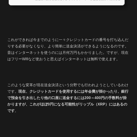
げている。W3C（World Wide Web Consortium）がGoogleやAppl
e、Microsoft、Mozilla、Facebookと共同で仮想通貨での支払いに対
応したブラウザAPIを開発し、また企業らがこれを採用することが分
かった。米CoinDeskにより伝えられている。ビットコインなど仮想
通貨は、インターネット上での通貨として取引が行われ需給関係が生
じることによ...
これができれば今までのように一々クレジットカードの番号を打ち込んだ
りする必要がなくなり、より簡単に送金決済ができるようになるのです。
昔はインターネットを使うのには月何万円もかかりました。ですが、現在
はフリーWifiなど使おうと思えばインターネットは無料で使えます。
このような変革が現在送金決済という分野でも行われようとしているわけ
です。
現在、クレジットカードを使用するには年会費が掛かったり、銀行
で預金を引き出したり他の口座に送金するには200～400円の手数料が掛
かりますが、これがほぼ0円になる可能性がリップル（XRP）にはあるの
です
。