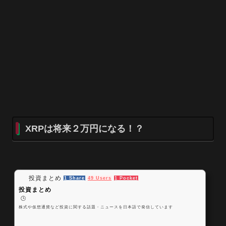
XRPは将来２万円になる！？
投資まとめ
1 Share
49 Users
1 Pocket
投資まとめ
🕒️
株式や仮想通貨など投資に関する話題・ニュースを日本語で発信しています