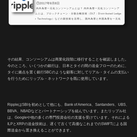
🕒️2017年9月8日
内外為替一元化コンソーシアムとは？ 内外為替一元化コンソーシア
ムとは、ブロックチェーン・分散台帳技術（DLT：Distributed Ledge
r Technology）などの新技術を活用し、国内為替と外国為替を一元化
し、24時間リアルタイムでの送金インフラの構築を目指してる組織で
す。 この内外為替一元化コンソーシアムは、「SBI Ripple Asia」が
事務局を務めており、実質北尾氏がトップを務めるSBI証券が主導し
ている組織だと言えます。 ちなみにこの「SBI Ripple Asia」はSBI証
券の子会社であり沖田 貴史氏が代表取締役を務...
その結果、コンソーシアムは商業化段階に移行することを確認しました。
今のところ、いくつかの銀行は、日本とタイの間の送金フローのために、
タイに拠点を置く銀行SBCのような顧客に対してリアル・タイムの支払い
を行うためにリップル・ネットワークを既に使用しています。
RippleはSBIを初めとして他にも、Bank of America、Santanders、UBS、
BBVA、NBADなどとパートナーシップを組んでいます。またリップル社
は、Googleや他の多くの専門投資会社の支援を受けています。それによる
ILPとXRPの送金技術は、遅くて古くて高価なこれまでのSWIFTによる国
際送金から置き換えることができます。