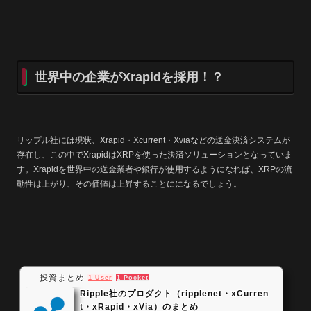
世界中の企業がXrapidを採用！？
リップル社には現状、Xrapid・Xcurrent・Xviaなどの送金決済システムが
存在し、この中でXrapidはXRPを使った決済ソリューションとなっていま
す。Xrapidを世界中の送金業者や銀行が使用するようになれば、XRPの流
動性は上がり、その価値は上昇することにになるでしょう。
投資まとめ
1 User
1 Pocket
Ripple社のプロダクト（ripplenet・xCurren
t・xRapid・xVia）のまとめ