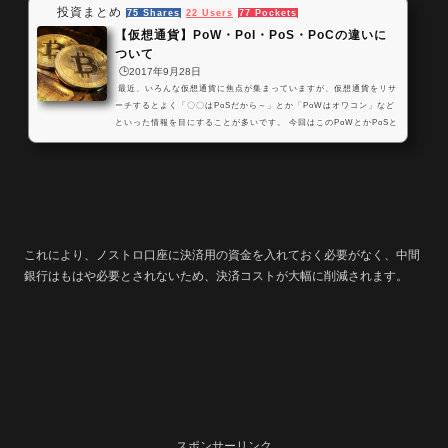
投資まとめ
75 Shares
22 Users
77 Pockets
【仮想通貨】PoW・PoI・PoS・PoCの違いに
ついて
🕒️2017年9月28日
最近、いろんな仮想通貨に焦点が集まっていますが、仮想通貨をリサ
ーチするとよく「〇〇はPoSだから～」とか「PoWはオワコン」など
といった情報を目にすることが多いです。 今回はこのPoWとかPoSと
かPoIとは何なのか？そしてそれぞれどういった違いがあるのかについ
て解説していきたい思います。 ブロックチェーンにおける取引検証
作業 仮想通貨で一番の有名どころであるビットコイン、このビットコ
インには皆さん恐らく知っていると思いますが、ブロックチェーン技
術というものが使われています。 こ...
これにより、ノストロ口座に決済用の資金を入れておく必要がなく、中間
銀行はもはや必要とされないため、決済コストが大幅に削減されます。
スポンサーリンク