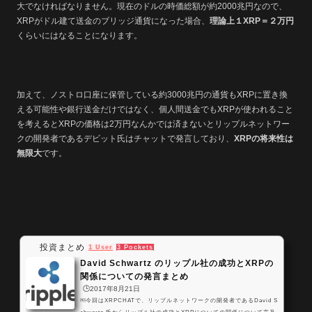
大でなければなりません。現在のドルの時価総額が約2000兆円なので、
XRPがドル建て送金のブリッジ通貨になった場合、
理論上１XRP＝２万円
くらいにはなることになります。
加えて、ノストロ口座に保管している約3000兆円の通貨もXRPに置き換
える可能性や銀行送金だけではなく、個人間送金でもXRPが使われること
を考えるとXRPの価格は2万円なんかでは済まないとリップルネットワー
クの開発者であるデビット氏はチャットで発言しており、
XRPの将来性は
無限大
です。
投資まとめ
1 User
3 Pockets
David Schwartz のリップル社の成功とXRPの
関係についての発言まとめ
🕒️2017年8月21日
￼今回はXRPCHATで、リップルネットワークの開発者であるDavid S