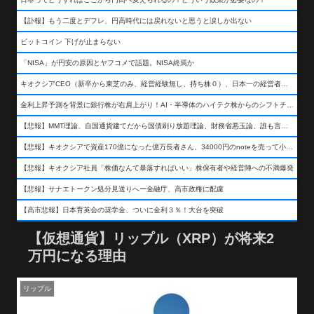
【訃報】もう二度とデフレ、円高時代には戻れないと思うと涙しか出ない
ビットコイン 下げが止まらない
「NISA」が円安の原因とヤフコメで話題。NISA終焉か
キオクシアCEO（新卒から東芝のみ、経営経験無し、持ち株０）、日本一の経営者になる…
金利上昇予測を背景に銀行株が右肩上がり！AI・半導体のハイテク株からのシフトチェンジも
【悲報】MMT理論、自国通貨建てだから国債刷り放題理論、財務省悪玉論、誰も言わなくなるwwwwwwwwwwwwwww
【悲報】キオクシアで資産170億になった億万長者さん、34000円のnoteを売って小銭を稼いでしまうwwwwwwwwwwwwwwwwwwww
【悲報】キオクシア社員「株価なんて暴落すればいい」株保有者や経営陣への不満爆発
【悲報】サナエトークン処分見送りへー金融庁、高市政権に配慮
【高市悲報】日本育英会の奨学金、ついに金利３％！大台を突破
【仮想通貨】リップル（XRP）が将来2
万円になる理由
リップル