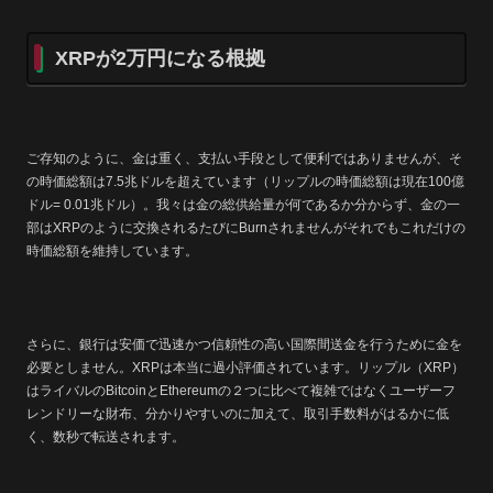
XRPが2万円になる根拠
ご存知のように、金は重く、支払い手段として便利ではありませんが、そ
の時価総額は7.5兆ドルを超えています（リップルの時価総額は現在100億
ドル= 0.01兆ドル）。我々は金の総供給量が何であるか分からず、金の一
部はXRPのように交換されるたびにBurnされませんがそれでもこれだけの
時価総額を維持しています。
さらに、銀行は安価で迅速かつ信頼性の高い国際間送金を行うために金を
必要としません。XRPは本当に過小評価されています。リップル（XRP）
はライバルのBitcoinとEthereumの２つに比べて複雑ではなくユーザーフ
レンドリーな財布、分かりやすいのに加えて、取引手数料がはるかに低
く、数秒で転送されます。