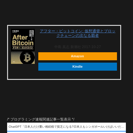
アフター・ビットコイン: 仮想通貨とブロッ
クチェーンの次なる覇者
中島 真志 新潮社 2017-10-27
Amazon
Kindle
/* プログラミング速報関連記事一覧表示 */
ChatGPT「日本人だけ重い相続税で貧乏になる?日本人もシンガポールいけばいいだけだから相続税で日本人は貧乏にならんだろ呆」