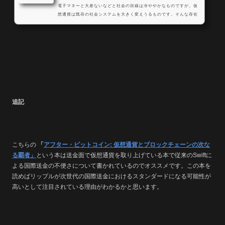
電子マネーと大差ないなどと社会の目線は冷ややかなものですが。仮
想通貨は既存の社会システムを大きく変えうるものです。そんな存在
だからこそ今の既得権益層からは煙たがられていますし否定的な報道
がまだまだ多いです。しかし、裏返すとこれは私たち庶民が資本家に
対して一矢報いるチャンスでもあるのです。 通貨で社会が変わる？と
思う方もいるかもしれませんが、仮想通貨に使われている技術は通貨
以外にも応用が利きますしこれまでの社会の在り方を大...
追記
こちらの
「
アフター・ビットコイン: 仮想通貨とブロックチェーンの次な
る覇者」
という本は送金面で仮想通貨を取り上げている本で従来のSwiftに
よる国際送金の不便さについて書かれているのでオススメです。この本を
読めばリップルが次世代の国際送金におけるスタンダードになる可能性が
高いとして注目されている理由がわかるかと思います。