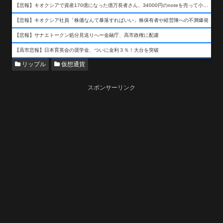
【悲報】キオクシアで資産170億になった億万長者さん、34000円のnoteを売って小銭を稼いでしまうwwwwwwwwwwwwwwwwwwww
【悲報】キオクシア社員「株価なんて暴落すればいい」株保有者や経営陣への不満爆発
【悲報】サナエトークン処分見送りへー金融庁、高市政権に配慮
【高市悲報】日本育英会の奨学金、ついに金利３％！大台を突破
リップル
仮想通貨
スポンサーリンク