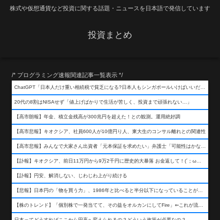
株式や仮想通貨など投資に関する話題・ニュースを日本語で発信しています
投資まとめ
/* プログラミング速報関連記事一覧表示 */
ChatGPT「日本人だけ重い相続税で貧乏になる?日本人もシンガポールいけばいいだけだから相続税で日本人は貧乏にならんだろ呆」
20代の8割はNISAせず「値上げばかりで生活が苦しく、投資まで頑張れない…」
【高市朗報】年金、積立金残高が300兆円を超えた！との観測。運用絶好調
【高市悲報】キオクシア、社員600人が10億円り人、東大生のコンサル離れとの関連性
【高市悲報】みんなで大家さん出資者「元本保証を求めたい」弁護士「可能性はかなり低い」出資者「不誠実！」
【訃報】キオクシア、前日11万円から9万2千円に歴史的大暴落 お金返して！(´；ω；｀)
【訃報】円安、解消しない、じわじわ上がり続ける
【悲報】日本円の「物を買う力」、1986年と比べると半分以下になっていることが判明&#8230;高市さんありがとう！
【株のトレンド】「個別株で一発当てて、その益をオルカンにしてFire」⇐これが流行ってるらしい
日本ってどうすればここから円高へ変えられるの？どういう政策が必要なの？