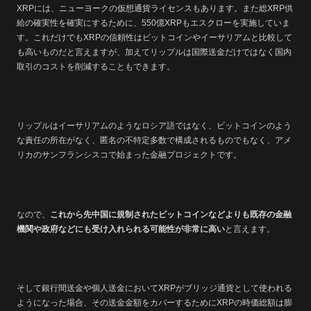
XRPには、ニューヨークの仮想通貨ライセンスもあります。また総XRP供
給の確実性を確実にするために、550億XRPもエスクローを実施していま
す。これだけでもXRPの信頼性はビットコインやイーサリアムと比較して
も高いものだと言えますが、加えてリップルは国際送金だけではなく国内
取引のコストを削減することもできます。
リップルはイーサリアムのようなロシア語ではなく、ビットコインのよう
な責任の所在がなく、匿名の不特定多数で構成されるものでもなく、アメ
リカのサンフランシスコで始まった金融プロジェクトです。
なので、
これから先中国に規制されたビットコインなどよりも既存の金融
機関や政府などにも受け入れられる可能性が非常に高い
と言えます。
そして銀行間送金や個人送金においてXRPがブリッジ通貨として使われる
ようになった場合、その送金金額をカバーするためにXRPの時価総額は膨