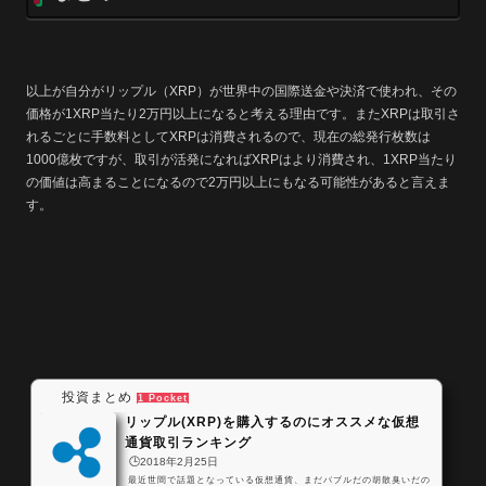
以上が自分がリップル（XRP）が世界中の国際送金や決済で使われ、その
価格が1XRP当たり2万円以上になると考える理由です。またXRPは取引さ
れるごとに手数料としてXRPは消費されるので、現在の総発行枚数は
1000億枚ですが、取引が活発になればXRPはより消費され、1XRP当たり
の価値は高まることになるので2万円以上にもなる可能性があると言えま
す。
投資まとめ
1 Pocket
リップル(XRP)を購入するのにオススメな仮想
通貨取引ランキング
🕒️2018年2月25日
最近世間で話題となっている仮想通貨、まだバブルだの胡散臭いだの