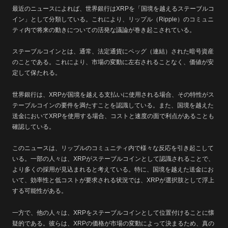
最近のニュースによれば、世界銀行はXRPを「国境を越えるステーブルコ
イン」として分類している。これにより、リップル（Ripple）のコミュニ
ティ内で将来の動きについての活発な議論が巻き起こされている。
ステーブルコインとは、通常、法定通貨にペッグ（連結）された暗号資産
のことである。これにより、市場の変動に左右されることなく、価値が安
定して保たれる。
世界銀行は、XRPが国境を越える支払いに使用される場合、その特性がス
テーブルコインの要件を満たすことを認識している。また、国境を越えた
送金においてXRPを使用する場合、コストと速度の面で利点があることも
確認している。
このニュースは、リップルのコミュニティ内で様々な反応を引き起こして
いる。一部の人々は、XRPがステーブルコインとして認識されることで、
より多くの採用が見込まれると考えている。特に、国境を越えた送金にお
いて、効率性と低コストが要求される状況では、XRPが選択肢として浮上
する可能性がある。
一方で、他の人々は、XRPをステーブルコインとして位置付けることに懐
疑的である。彼らは、XRPの価格が市場の変動によって決まるため、真の