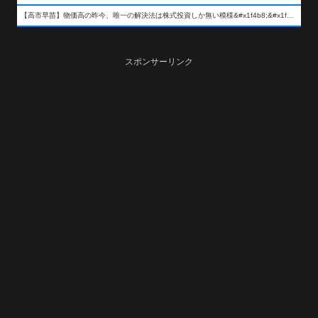
【高市早苗】物価高の昨今、唯一の解決法は株式投資しか無い模様&#x1f4b8;&#x1f4b8;&#x1f4b8;
スポンサーリンク