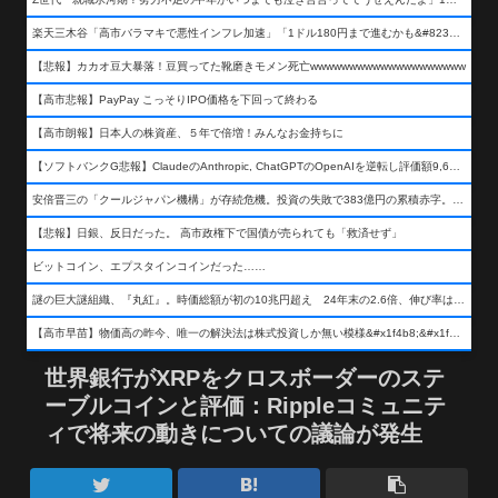
楽天三木谷「高市バラマキで悪性インフレ加速」「1ドル180円まで進むかも&#8230;もう看過できない」
【悲報】カカオ豆大暴落！豆買ってた靴磨きモメン死亡wwwwwwwwwwwwwwwwwwww
【高市悲報】PayPay こっそりIPO価格を下回って終わる
【高市朗報】日本人の株資産、５年で倍増！みんなお金持ちに
【ソフトバンクG悲報】ClaudeのAnthropic, ChatGPTのOpenAIを逆転し評価額9,650億ドル (約154兆円) の世界一価値あるAI企業に……
安倍晋三の「クールジャパン機構」が存続危機。投資の失敗で383億円の累積赤字。2025年度決算も大赤字の可能性。責任の所在はウヤムヤ
【悲報】日銀、反日だった。 高市政権下で国債が売られても「救済せず」
ビットコイン、エプスタインコインだった……
謎の巨大謎組織、『丸紅』。時価総額が初の10兆円超え 24年末の2.6倍、伸び率は謎組織首位
【高市早苗】物価高の昨今、唯一の解決法は株式投資しか無い模様&#x1f4b8;&#x1f4b8;&#x1f4b8;
世界銀行がXRPをクロスボーダーのステ
ーブルコインと評価：Rippleコミュニテ
ィで将来の動きについての議論が発生