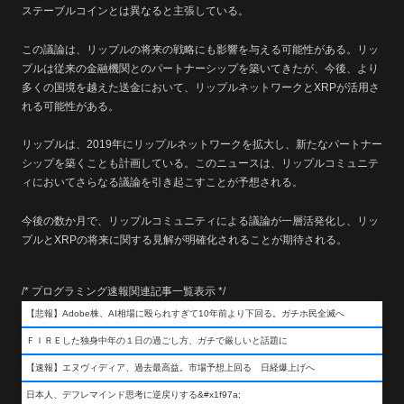
ステーブルコインとは異なると主張している。
この議論は、リップルの将来の戦略にも影響を与える可能性がある。リッ
プルは従来の金融機関とのパートナーシップを築いてきたが、今後、より
多くの国境を越えた送金において、リップルネットワークとXRPが活用さ
れる可能性がある。
リップルは、2019年にリップルネットワークを拡大し、新たなパートナー
シップを築くことも計画している。このニュースは、リップルコミュニテ
ィにおいてさらなる議論を引き起こすことが予想される。
今後の数か月で、リップルコミュニティによる議論が一層活発化し、リッ
プルとXRPの将来に関する見解が明確化されることが期待される。
/* プログラミング速報関連記事一覧表示 */
【悲報】Adobe株、AI相場に殴られすぎて10年前より下回る。ガチホ民全滅へ
ＦＩＲＥした独身中年の１日の過ごし方、ガチで厳しいと話題に
【速報】エヌヴィディア、過去最高益。市場予想上回る 日経爆上げへ
日本人、デフレマインド思考に逆戻りする&#x1f97a;