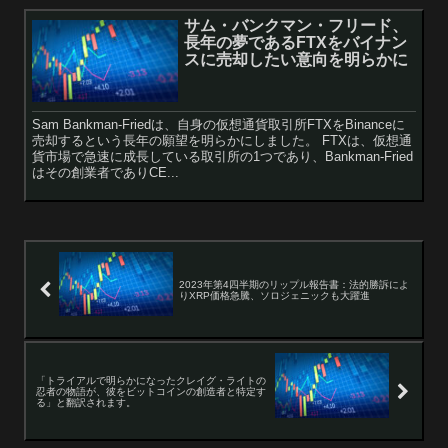
サム・バンクマン・フリード、
長年の夢であるFTXをバイナン
スに売却したい意向を明らかに
Sam Bankman-Friedは、自身の仮想通貨取引所FTXをBinanceに
売却するという長年の願望を明らかにしました。 FTXは、仮想通
貨市場で急速に成長している取引所の1つであり、Bankman-Fried
はその創業者でありCE...
2023年第4四半期のリップル報告書：法的勝訴によ
りXRP価格急騰、ソロジェニックも大躍進
「トライアルで明らかになったクレイグ・ライトの
忍者の物語が、彼をビットコインの創造者と特定す
る」と翻訳されます。