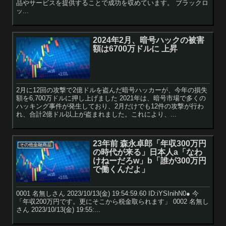
品やサービスを提供することで成功を収めています。 ブラックロ
ッ...
2024年2月、暗号ハックの被害
額は6700万ドルに 上昇
2月に12回の攻撃で2億ドルを盗んだ暗号ハッカーが、今年の損失
額を6,700万ドルに押し上げました 2021年は、暗号市場で多くの
ハッキング事件が発生しており、2月だけでも12件の攻撃が行わ
れ、合計2億ドル以上が盗まれました。これにより、...
23年前 森永卓郎「年収300万円
その他金融商品
の時代が来る」日本人a「なわ
けねーだろw」b「誰が300万円
で働くんだよ」
0001 名無しさん 2023/10/13(金) 19:54:59.60 ID:iYSInihN0● 今
「年収200万円です。更にそこから税金取られます」 0002 名無し
さん 2023/10/13(金) 19:55:...