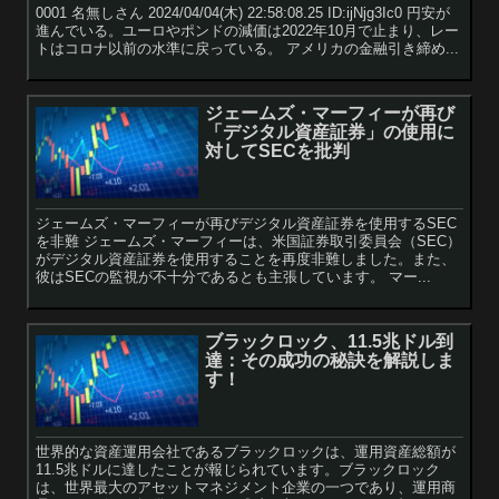
0001 名無しさん 2024/04/04(木) 22:58:08.25 ID:ijNjg3Ic0 円安が
進んでいる。ユーロやポンドの減価は2022年10月で止まり、レー
トはコロナ以前の水準に戻っている。 アメリカの金融引き締め...
ジェームズ・マーフィーが再び
「デジタル資産証券」の使用に
対してSECを批判
ジェームズ・マーフィーが再びデジタル資産証券を使用するSEC
を非難 ジェームズ・マーフィーは、米国証券取引委員会（SEC）
がデジタル資産証券を使用することを再度非難しました。また、
彼はSECの監視が不十分であるとも主張しています。 マー...
ブラックロック、11.5兆ドル到
達：その成功の秘訣を解説しま
す！
世界的な資産運用会社であるブラックロックは、運用資産総額が
11.5兆ドルに達したことが報じられています。ブラックロック
は、世界最大のアセットマネジメント企業の一つであり、運用商