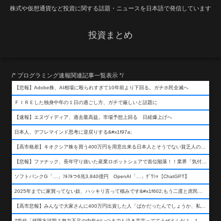
株式や仮想通貨など投資に関する話題・ニュースを日本語で発信しています
投資まとめ
/* プログラミング速報関連記事一覧表示 */
【悲報】Adobe株、AI相場に殴られすぎて10年前より下回る。ガチホ民全滅へ
ＦＩＲＥした独身中年の１日の過ごし方、ガチで厳しいと話題に
【速報】エヌヴィディア、過去最高益。市場予想上回る 日経爆上げへ
日本人、デフレマインド思考に逆戻りする&#x1f97a;
【高市格差】キオクシア株を買う400万円を用意出来る日本人とそうでない貧乏人の差が超広まるって事よ
【悲報】ファナック、長年守り抜いた産業ロボットシェアで首位陥落！！業界「気付いたら一気に抜かれていた…」
ソフトバンクG「…」ﾌﾙﾌﾙつ6兆3,840億円 OpenAI「…」ｸﾞﾜｼｬ【ChatGPT】
2025年までに家買ってない奴、ハッキリ言って積みです&#x1f602;もう二度と庶民が買える値段になりません&#x1f602;&#x1f602;&#x1f602;
【高市悲報】みんなで大家さんに400万円出資した人「ばかだったんでしょうか、私は&#x1f622;」
Z世代「就職氷河期？努力不足の中年がいつまでも泣き言言っててうぜえんだよ」1万いいね