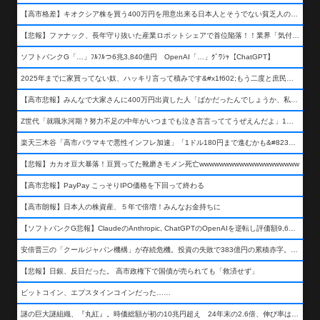
【高市格差】キオクシア株を買う400万円を用意出来る日本人とそうでない貧乏人の差が超広まるって事よ
【悲報】ファナック、長年守り抜いた産業ロボットシェアで首位陥落！！業界「気付いたら一気に抜かれていた…」
ソフトバンクG「…」ﾌﾙﾌﾙつ6兆3,840億円 OpenAI「…」ｸﾞﾜｼｬ【ChatGPT】
2025年までに家買ってない奴、ハッキリ言って積みです&#x1f602;もう二度と庶民が買える値段になりません&#x1f602;&#x1f602;&#x1f602;
【高市悲報】みんなで大家さんに400万円出資した人「ばかだったんでしょうか、私は&#x1f622;」
Z世代「就職氷河期？努力不足の中年がいつまでも泣き言言っててうぜえんだよ」1万いいね
楽天三木谷「高市バラマキで悪性インフレ加速」「1ドル180円まで進むかも&#8230;もう看過できない」
【悲報】カカオ豆大暴落！豆買ってた靴磨きモメン死亡wwwwwwwwwwwwwwwwwwww
【高市悲報】PayPay こっそりIPO価格を下回って終わる
【高市朗報】日本人の株資産、５年で倍増！みんなお金持ちに
【ソフトバンクG悲報】ClaudeのAnthropic, ChatGPTのOpenAIを逆転し評価額9,650億ドル (約154兆円) の世界一価値あるAI企業に……
安倍晋三の「クールジャパン機構」が存続危機。投資の失敗で383億円の累積赤字。2025年度決算も大赤字の可能性。責任の所在はウヤムヤ
【悲報】日銀、反日だった。 高市政権下で国債が売られても「救済せず」
ビットコイン、エプスタインコインだった……
謎の巨大謎組織、『丸紅』。時価総額が初の10兆円超え 24年末の2.6倍、伸び率は謎組織首位