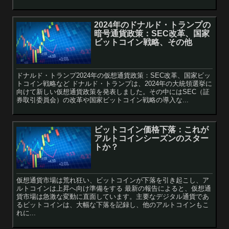
2024年のドナルド・トランプの
暗号通貨政策：SEC改革、国家
ビットコイン戦略、その他
ドナルド・トランプ2024年の仮想通貨政策：SEC改革、国家ビッ
トコイン戦略など ドナルド・トランプは、2024年の大統領選挙に
向けて新しい仮想通貨政策を発表しました。その中にはSEC（証
券取引委員会）の改革や国家ビットコイン戦略の導入な...
ビットコイン価格下落：これが
アルトコインシーズンのスター
トか？
仮想通貨市場は荒れ狂い、ビットコインが下落を引き起こし、ア
ルトコインは上昇へ向け準備をする 最新の報告によると、仮想通
貨市場は急激な変動に直面しています。主要なデジタル通貨であ
るビットコインは、大幅な下落を記録し、他のアルトコインもこ
れに...