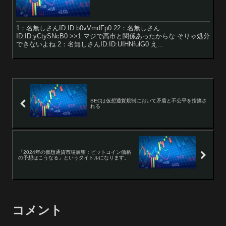
1：名無しさんID:ID:b0vVmdFp0 22：名無しさん
ID:ID:yCtySNcB0 >>1 マジで高市と関係あったからな そりゃ処分
できないよね 2：名無しさんID:ID:UIHNfulG0 え...
SECは仮想通貨規制において矛盾と不公平を指摘さ
れる
「2024年の仮想通貨市場展望：ビットコイン価格
の予想はこうなる」というタイトルになります。
コメント