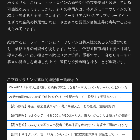
ありません。これは、ビットコインの価格や他の市場要因と関連している
可能性があります。しかし、多くの専門家は、将来的にイーサリアムの価
格は上昇すると予測しています。イーサリアム2.0のアップグレードやさ
まざまな企業の採用増加など、さまざまな要因が価格上昇に寄与すると考
えられています。
総括すると、ライトコインとイーサリアムは将来性のある仮想通貨であ
り、価格上昇の可能性があります。ただし、仮想通貨市場は予測不可能な
要素が多いため、投資する際はリスク管理が重要です。十分なリサーチと
将来の見通しを考慮した上で、適切な投資判断を行うことが重要です。
/* プログラミング速報関連記事一覧表示 */
ChatGPT「日本人だけ重い相続税で貧乏になる?日本人もシンガポールいけばいいだけだから相続税で日本人は貧乏にならんだろ呆」
20代の8割はNISAせず「値上げばかりで生活が苦しく、投資まで頑張れない…」
【高市朗報】年金、積立金残高が300兆円を超えた！との観測。運用絶好調
【高市悲報】キオクシア、社員600人が10億円り人、東大生のコンサル離れとの関連性
【高市悲報】みんなで大家さん出資者「元本保証を求めたい」弁護士「可能性はかなり低い」出資者「不誠実！」
【訃報】キオクシア、前日11万円から9万2千円に歴史的大暴落 お金返して！(´；ω；｀)