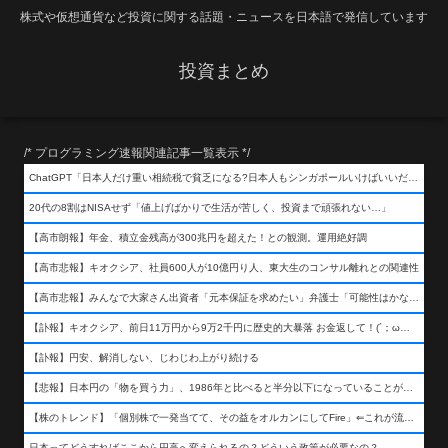
株式や仮想通貨など投資に関する話題・ニュースを日本語で発信しています
投資まとめ
/* プログラミング速報関連記事一覧表示 */
ChatGPT「日本人だけ重い相続税で貧乏になる?日本人もシンガポールいけばいいだけだから相続税で日本人は貧乏にならんだろ呆」
20代の8割はNISAせず「値上げばかりで生活が苦しく、投資まで頑張れない…」
【高市朗報】年金、積立金残高が300兆円を超えた！との観測。運用絶好調
【高市悲報】キオクシア、社員600人が10億円り人、東大生のコンサル離れとの関連性
【高市悲報】みんなで大家さん出資者「元本保証を求めたい」弁護士「可能性はかなり低い」出資者「不誠実！」
【訃報】キオクシア、前日11万円から9万2千円に歴史的大暴落 お金返して！(´；ω；｀)
【訃報】円安、解消しない、じわじわ上がり続ける
【悲報】日本円の「物を買う力」、1986年と比べると半分以下になっていることが判明&#8230;高市さんありがとう！
【株のトレンド】「個別株で一発当てて、その益をオルカンにしてFire」⇐これが流行ってるらしい
日本ってどうすればここから円高へ変えられるの？どういう政策が必要なの？