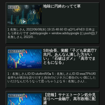
地味に円終わってて草
個別銘柄
1 名無しさん 2022/06/08(水) 19:15:48.60 ID:qQYLnFhE0 日本は
もう終わりです (adsbygoogle = window.adsbygoogle || ).push({});7
名無しさん 2022/0...
SBI会長、覚醒「子ども家庭庁7
その他金融商品
兆円。あんなん潰した方がい
い」「石破はダメ」「高市でま
ともになる」
1：名無しさんID:ID:ulu4tmR/0● 5：名無しさんID:ID:ewaTPkUf0
金持ちが政治を語りだすと自分のビジネスに都合のいい国にした
いだけなんだろうなって思っちゃうよな 6：名無しさんI...
【悲報】サナエトークン処分見
その他金融商品
送りへー金融庁、高市政権に配
慮