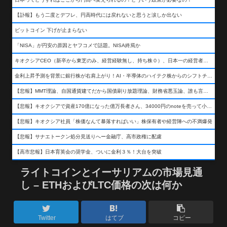
【訃報】もう二度とデフレ、円高時代には戻れないと思うと涙しか出ない
ビットコイン 下げが止まらない
「NISA」が円安の原因とヤフコメで話題。NISA終焉か
キオクシアCEO（新卒から東芝のみ、経営経験無し、持ち株０）、日本一の経営者になる…
金利上昇予測を背景に銀行株が右肩上がり！AI・半導体のハイテク株からのシフトチェンジも
【悲報】MMT理論、自国通貨建てだから国債刷り放題理論、財務省悪玉論、誰も言わなくなるwwwwwwwwwwwwwww
【悲報】キオクシアで資産170億になった億万長者さん、34000円のnoteを売って小銭を稼いでしまうwwwwwwwwwwwwwwwwwwww
【悲報】キオクシア社員「株価なんて暴落すればいい」株保有者や経営陣への不満爆発
【悲報】サナエトークン処分見送りへー金融庁、高市政権に配慮
【高市悲報】日本育英会の奨学金、ついに金利３％！大台を突破
ライトコインとイーサリアムの市場見通
し – ETHおよびLTC価格の次は何か
Twitter
はてブ
コピー