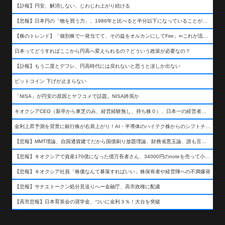
【訃報】円安、解消しない、じわじわ上がり続ける
【悲報】日本円の「物を買う力」、1986年と比べると半分以下になっていることが判明&#8230;高市さんありがとう！
【株のトレンド】「個別株で一発当てて、その益をオルカンにしてFire」⇐これが流行ってるらしい
日本ってどうすればここから円高へ変えられるの？どういう政策が必要なの？
【訃報】もう二度とデフレ、円高時代には戻れないと思うと涙しか出ない
ビットコイン 下げが止まらない
「NISA」が円安の原因とヤフコメで話題。NISA終焉か
キオクシアCEO（新卒から東芝のみ、経営経験無し、持ち株０）、日本一の経営者になる…
金利上昇予測を背景に銀行株が右肩上がり！AI・半導体のハイテク株からのシフトチェンジも
【悲報】MMT理論、自国通貨建てだから国債刷り放題理論、財務省悪玉論、誰も言わなくなるwwwwwwwwwwwwwww
【悲報】キオクシアで資産170億になった億万長者さん、34000円のnoteを売って小銭を稼いでしまうwwwwwwwwwwwwwwwwwwww
【悲報】キオクシア社員「株価なんて暴落すればいい」株保有者や経営陣への不満爆発
【悲報】サナエトークン処分見送りへー金融庁、高市政権に配慮
【高市悲報】日本育英会の奨学金、ついに金利３％！大台を突破