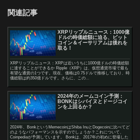
関連記事
XRPリップルニュース：1000億
ドルの時価総額に迫る、ビット
コイン＆イーサリアムは後れを
取る！
XRPリップルニュース：XRPは近いうちに1000億ドルの時価総額
に達することができるか Ripple（XRP）は、仮想通貨市場で最も
有望な通貨の1つです。現在、価格は0.75ドルで推移しており、時
価総額は約350億ドルです。さらに、この...
2024年のメームコイン予測：
BONKはシバイヌとドージコイ
ンを上回るか？
2024年、BonkというMemecoinはShiba InuとDogecoinに比べてど
のようなパフォーマンスを示すのでしょうか？これについて、
Coinpediaが予測しています。 Bonkは、2017年の初めに登場した