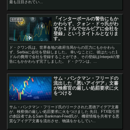
最も注目されてい...
「インターポールの警告にもか
仮想通貨
かわらず、クォン・ドゥ氏がわ
ずか１ドルでセルビアに会社を
登録」というタイトルとなりま
す。
ド・クワン氏は、世界各地の政府当局からの圧力にもかかわら
ず、Serbiaに会社を登録しました。 幸いなことに、彼はたった1
ドルの費用で会社を登録することができ、その登録はInterpolの警
告にもかかわらず完了しました。 ド・クワンは、...
サム・バンクマン・フリードの
流出した「悪いアイデア」文書
が検察官の厳しい処罰要求に火
をつける
サム・バンクマン・フリード氏のリークされた悪徳アイデア文書
が、検察側の厳しい処罰要求に火をつけました 先日、FTX取引所
の創設者であるSam Bankman-Fried氏が、機密情報を共有する悪
質なアイデア文書を流出させ、物議をかもしてい...