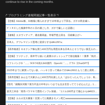
continue to rise in the coming months.
/* プログラミング速報関連記事一覧表示 */
【悲報】Adobe株、AI相場に殴られすぎて10年前より下回る。ガチホ民全滅へ
ＦＩＲＥした独身中年の１日の過ごし方、ガチで厳しいと話題に
【速報】エヌヴィディア、過去最高益。市場予想上回る 日経爆上げへ
日本人、デフレマインド思考に逆戻りする&#x1f97a;
【高市格差】キオクシア株を買う400万円を用意出来る日本人とそうでない貧乏人の差が超広まるって事よ
【悲報】ファナック、長年守り抜いた産業ロボットシェアで首位陥落！！業界「気付いたら一気に抜かれていた…」
ソフトバンクG「…」ﾌﾙﾌﾙつ6兆3,840億円 OpenAI「…」ｸﾞﾜｼｬ【ChatGPT】
2025年までに家買ってない奴、ハッキリ言って積みです&#x1f602;もう二度と庶民が買える値段になりません&#x1f602;&#x1f602;&#x1f602;
【高市悲報】みんなで大家さんに400万円出資した人「ばかだったんでしょうか、私は&#x1f622;」
Z世代「就職氷河期？努力不足の中年がいつまでも泣き言言っててうぜえんだよ」1万いいね
楽天三木谷「高市バラマキで悪性インフレ加速」「1ドル180円まで進むかも&#8230;もう看過できない」
【悲報】カカオ豆大暴落！豆買ってた靴磨きモメン死亡wwwwwwwwwwwwwwwwwwww