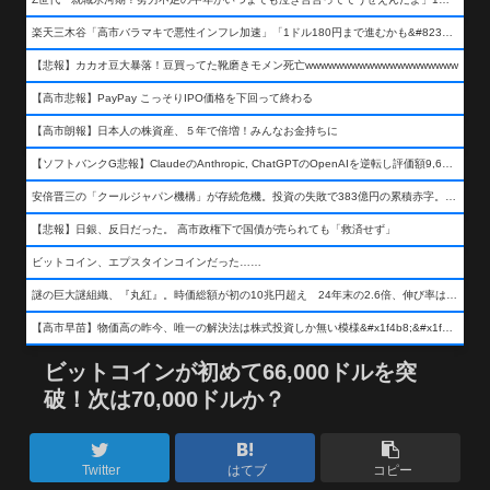
楽天三木谷「高市バラマキで悪性インフレ加速」「1ドル180円まで進むかも&#8230;もう看過できない」
【悲報】カカオ豆大暴落！豆買ってた靴磨きモメン死亡wwwwwwwwwwwwwwwwwwww
【高市悲報】PayPay こっそりIPO価格を下回って終わる
【高市朗報】日本人の株資産、５年で倍増！みんなお金持ちに
【ソフトバンクG悲報】ClaudeのAnthropic, ChatGPTのOpenAIを逆転し評価額9,650億ドル (約154兆円) の世界一価値あるAI企業に……
安倍晋三の「クールジャパン機構」が存続危機。投資の失敗で383億円の累積赤字。2025年度決算も大赤字の可能性。責任の所在はウヤムヤ
【悲報】日銀、反日だった。 高市政権下で国債が売られても「救済せず」
ビットコイン、エプスタインコインだった……
謎の巨大謎組織、『丸紅』。時価総額が初の10兆円超え 24年末の2.6倍、伸び率は謎組織首位
【高市早苗】物価高の昨今、唯一の解決法は株式投資しか無い模様&#x1f4b8;&#x1f4b8;&#x1f4b8;
ビットコインが初めて66,000ドルを突
破！次は70,000ドルか？
Twitter
はてブ
コピー