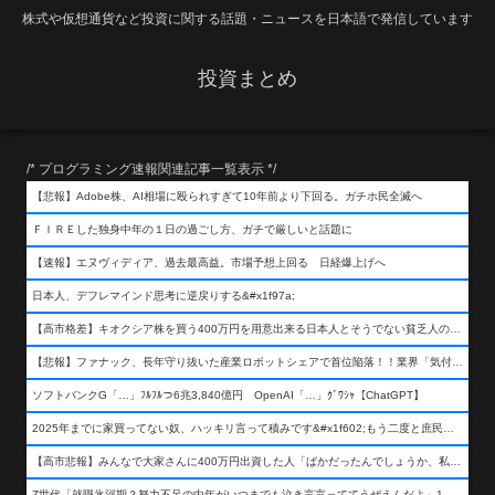
株式や仮想通貨など投資に関する話題・ニュースを日本語で発信しています
投資まとめ
/* プログラミング速報関連記事一覧表示 */
【悲報】Adobe株、AI相場に殴られすぎて10年前より下回る。ガチホ民全滅へ
ＦＩＲＥした独身中年の１日の過ごし方、ガチで厳しいと話題に
【速報】エヌヴィディア、過去最高益。市場予想上回る 日経爆上げへ
日本人、デフレマインド思考に逆戻りする&#x1f97a;
【高市格差】キオクシア株を買う400万円を用意出来る日本人とそうでない貧乏人の差が超広まるって事よ
【悲報】ファナック、長年守り抜いた産業ロボットシェアで首位陥落！！業界「気付いたら一気に抜かれていた…」
ソフトバンクG「…」ﾌﾙﾌﾙつ6兆3,840億円 OpenAI「…」ｸﾞﾜｼｬ【ChatGPT】
2025年までに家買ってない奴、ハッキリ言って積みです&#x1f602;もう二度と庶民が買える値段になりません&#x1f602;&#x1f602;&#x1f602;
【高市悲報】みんなで大家さんに400万円出資した人「ばかだったんでしょうか、私は&#x1f622;」
Z世代「就職氷河期？努力不足の中年がいつまでも泣き言言っててうぜえんだよ」1万いいね