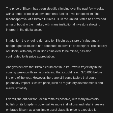
The price of Bitcoin has been steadily climbing over the past few weeks,
with a series of positive developments fueling investor optimism. The
recent approval of a Bitcoin futures ETF in the United States has provided
a major boost to the market, with many institutional investors showing
interest in the digital asset.
In addition, the ongoing demand for Bitcoin as a store of value and a
hedge against inflation has continued to drive its price higher. The scarcity
of Bitcoin, with only 21 million coins ever to be mined, has also
contributed to its price appreciation.
Analysts believe that Bitcoin could continue its upward trajectory in the
coming weeks, with some predicting that it could reach $70,000 before
the end of the year. However, there are still some factors that could
potentially impact Bitcoin’s price, such as regulatory developments and
market volatility.
Overall, the outlook for Bitcoin remains positive, with many investors
bullish on its long-term potential. As more institutions and retail investors
embrace Bitcoin as a legitimate asset class, its price is expected to