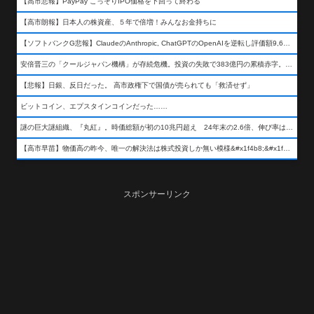
【高市悲報】PayPay こっそりIPO価格を下回って終わる
【高市朗報】日本人の株資産、５年で倍増！みんなお金持ちに
【ソフトバンクG悲報】ClaudeのAnthropic, ChatGPTのOpenAIを逆転し評価額9,650億ドル (約154兆円) の世界一価値あるAI企業に……
安倍晋三の「クールジャパン機構」が存続危機。投資の失敗で383億円の累積赤字。2025年度決算も大赤字の可能性。責任の所在はウヤムヤ
【悲報】日銀、反日だった。 高市政権下で国債が売られても「救済せず」
ビットコイン、エプスタインコインだった……
謎の巨大謎組織、『丸紅』。時価総額が初の10兆円超え 24年末の2.6倍、伸び率は謎組織首位
【高市早苗】物価高の昨今、唯一の解決法は株式投資しか無い模様&#x1f4b8;&#x1f4b8;&#x1f4b8;
スポンサーリンク