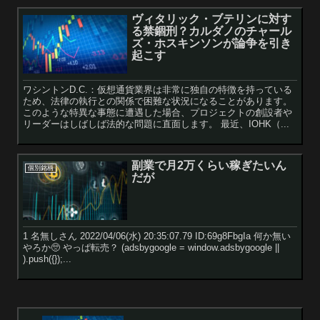
ヴィタリック・ブテリンに対す
る禁錮刑？カルダノのチャール
ズ・ホスキンソンが論争を引き
起こす
ワシントンD.C.：仮想通貨業界は非常に独自の特徴を持っている
ため、法律の執行との関係で困難な状況になることがあります。
このような特異な事態に遭遇した場合、プロジェクトの創設者や
リーダーはしばしば法的な問題に直面します。 最近、IOHK（...
副業で月2万くらい稼ぎたいん
個別銘柄
だが
1 名無しさん 2022/04/06(水) 20:35:07.79 ID:69g8FbgIa 何か無い
やろか🥺 やっぱ転売？ (adsbygoogle = window.adsbygoogle ||
).push({});...