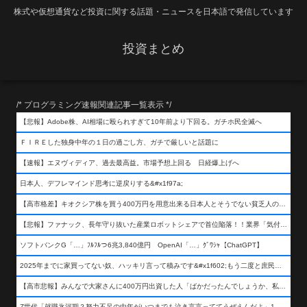
株式や仮想通貨など投資に関する話題・ニュースを日本語で発信しています
投資まとめ
/* プログラミング速報関連記事一覧表示 */
【悲報】Adobe株、AI相場に殴られすぎて10年前より下回る。ガチホ民全滅へ
ＦＩＲＥした独身中年の１日の過ごし方、ガチで厳しいと話題に
【速報】エヌヴィディア、過去最高益。市場予想上回る 日経爆上げへ
日本人、デフレマインド思考に逆戻りする&#x1f97a;
【高市格差】キオクシア株を買う400万円を用意出来る日本人とそうでない貧乏人の差が超広まるって事よ
【悲報】ファナック、長年守り抜いた産業ロボットシェアで首位陥落！！業界「気付いたら一気に抜かれていた…」
ソフトバンクG「…」ﾌﾙﾌﾙつ6兆3,840億円 OpenAI「…」ｸﾞﾜｼｬ【ChatGPT】
2025年までに家買ってない奴、ハッキリ言って積みです&#x1f602;もう二度と庶民が買える値段になりません&#x1f602;&#x1f602;&#x1f602;
【高市悲報】みんなで大家さんに400万円出資した人「ばかだったんでしょうか、私は&#x1f622;」
Z世代「就職氷河期？努力不足の中年がいつまでも泣き言言っててうぜえんだよ」1万いいね