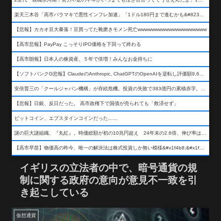
楽天三木谷「高市バラマキで悪性インフレ加速」「1ドル180円まで進むかも&#8230;もう看過できない」
【悲報】カカオ豆大暴落！豆買ってた靴磨きモメン死亡wwwwwwwwwwwwwwwwwwww
【高市悲報】PayPay こっそりIPO価格を下回って終わる
【高市朗報】日本人の株資産、５年で倍増！みんなお金持ちに
【ソフトバンクG悲報】ClaudeのAnthropic, ChatGPTのOpenAIを逆転し評価額9,650億ドル (約154兆円) の世界一価値あるAI企業に……
安倍晋三の「クールジャパン機構」が存続危機。投資の失敗で383億円の累積赤字。2025年度決算も大赤字の可能性。責任の所在はウヤムヤ
【悲報】日銀、反日だった。 高市政権下で国債が売られても「救済せず」
ビットコイン、エプスタインコインだった……
謎の巨大謎組織、『丸紅』。時価総額が初の10兆円超え 24年末の2.6倍、伸び率は謎組織首位
【高市早苗】物価高の昨今、唯一の解決法は株式投資しか無い模様&#x1f4b8;&#x1f4b8;&#x1f4b8;
イギリスの立法者の中で、暗号通貨の規
制に関する政府の意向が意見不一致を引
き起こしている
仮想通貨