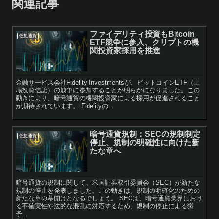
関連記事
ファイデリティ投資もBitcoin
仮想通貨
ETF競争に参入、クリプトの機
関投資家採用を推進
金融サービス会社Fidelity Investmentsが、ビットコインETF（上
場投資信託）の競争に参加することが明らかになりました。この
動きにより、暗号通貨の機関投資家による採用が促進されること
が期待されています。 Fidelityの...
暗号通貨規制：SECの規制制定
仮想通貨
停止、規制の明確性に向けた新
たな章へ
暗号通貨の規制に関して、米国証券取引委員会（SEC）が新たな
規制の停止を発表しました。この動きは、規制の明確化のための
新たな章の幕開けとなるでしょう。 SECは、暗号通貨業界におけ
る不確実性や法的な混乱に対応するため、規制の停止による猶
予...