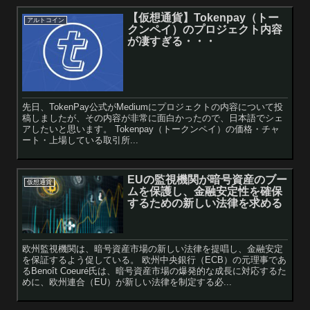
【仮想通貨】Tokenpay（トー
アルトコイン
クンペイ）のプロジェクト内容
が凄すぎる・・・
先日、TokenPay公式がMediumにプロジェクトの内容について投
稿しましたが、その内容が非常に面白かったので、日本語でシェ
アしたいと思います。 Tokenpay（トークンペイ）の価格・チャ
ート・上場している取引所...
EUの監視機関が暗号資産のブー
仮想通貨
ムを保護し、金融安定性を確保
するための新しい法律を求める
欧州監視機関は、暗号資産市場の新しい法律を提唱し、金融安定
を保証するよう促している。 欧州中央銀行（ECB）の元理事であ
るBenoît Coeuré氏は、暗号資産市場の爆発的な成長に対応するた
めに、欧州連合（EU）が新しい法律を制定する必...