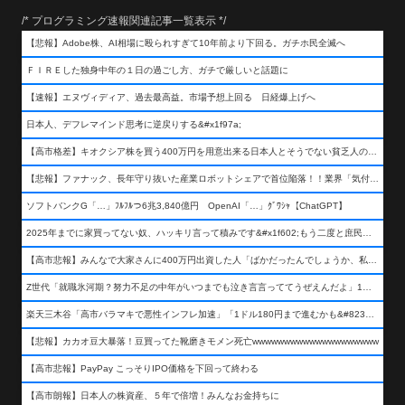
/* プログラミング速報関連記事一覧表示 */
【悲報】Adobe株、AI相場に殴られすぎて10年前より下回る。ガチホ民全滅へ
ＦＩＲＥした独身中年の１日の過ごし方、ガチで厳しいと話題に
【速報】エヌヴィディア、過去最高益。市場予想上回る 日経爆上げへ
日本人、デフレマインド思考に逆戻りする&#x1f97a;
【高市格差】キオクシア株を買う400万円を用意出来る日本人とそうでない貧乏人の差が超広まるって事よ
【悲報】ファナック、長年守り抜いた産業ロボットシェアで首位陥落！！業界「気付いたら一気に抜かれていた…」
ソフトバンクG「…」ﾌﾙﾌﾙつ6兆3,840億円 OpenAI「…」ｸﾞﾜｼｬ【ChatGPT】
2025年までに家買ってない奴、ハッキリ言って積みです&#x1f602;もう二度と庶民が買える値段になりません&#x1f602;&#x1f602;&#x1f602;
【高市悲報】みんなで大家さんに400万円出資した人「ばかだったんでしょうか、私は&#x1f622;」
Z世代「就職氷河期？努力不足の中年がいつまでも泣き言言っててうぜえんだよ」1万いいね
楽天三木谷「高市バラマキで悪性インフレ加速」「1ドル180円まで進むかも&#8230;もう看過できない」
【悲報】カカオ豆大暴落！豆買ってた靴磨きモメン死亡wwwwwwwwwwwwwwwwwwww
【高市悲報】PayPay こっそりIPO価格を下回って終わる
【高市朗報】日本人の株資産、５年で倍増！みんなお金持ちに