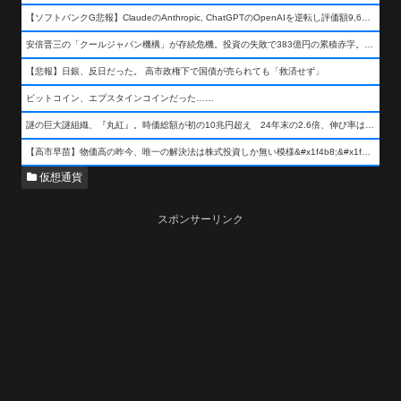
【ソフトバンクG悲報】ClaudeのAnthropic, ChatGPTのOpenAIを逆転し評価額9,650億ドル (約154兆円) の世界一価値あるAI企業に……
安倍晋三の「クールジャパン機構」が存続危機。投資の失敗で383億円の累積赤字。2025年度決算も大赤字の可能性。責任の所在はウヤムヤ
【悲報】日銀、反日だった。 高市政権下で国債が売られても「救済せず」
ビットコイン、エプスタインコインだった……
謎の巨大謎組織、『丸紅』。時価総額が初の10兆円超え 24年末の2.6倍、伸び率は謎組織首位
【高市早苗】物価高の昨今、唯一の解決法は株式投資しか無い模様&#x1f4b8;&#x1f4b8;&#x1f4b8;
仮想通貨
スポンサーリンク