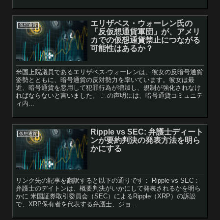
エリザベス・ウォーレン氏の
仮想通貨
「反仮想通貨軍団」が、アメリ
カでの仮想通貨禁止につながる
可能性はあるか？
米国上院議員であるエリザベス·ウォーレンは、彼女の反暗号通貨
姿勢とともに、暗号通貨の反対勢力を率いています。彼女は最
近、暗号通貨を悪用して犯罪行為が増加し、規制が強化されなけ
ればならないと言いました。 この声明には、暗号通貨コミュニテ
ィ内...
Ripple vs SEC: 弁護士ディート
仮想通貨
ンが要約判決の発表方法を明ら
かにする
リンク先の記事を翻訳すると以下の通りです： Ripple vs SEC：
弁護士のデイトンは、概要判決がいかにして発表されるかを明ら
かに 米国証券取引委員会（SEC）によるRipple（XRP）の訴訟
で、XRP保有者を代表する弁護士、ジョ...