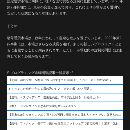
法定通貨市場と同様に、様々な国で異なる規制に直面しています。2023年
第2四半期には、規制の変更が進んでおり、これにより市場がより透明で
安定した状態になる可能性があります。
まとめ
暗号通貨市場は、数年にわたって急速な進歩を遂げています。2023年第2
四半期には、市場はさらなる成長を遂げ、多くの新しいプロジェクトとと
もに進化することが期待されます。ただし、市場動向や規制の問題には注
意しておく必要があります。
/* プログラミング速報関連記事一覧表示 */
【悲報】Adobe株、AI相場に殴られすぎて10年前より下回る。ガチホ民全滅へ
ＦＩＲＥした独身中年の１日の過ごし方、ガチで厳しいと話題に
【速報】エヌヴィディア、過去最高益。市場予想上回る 日経爆上げへ
日本人、デフレマインド思考に逆戻りする&#x1f97a;
【高市格差】キオクシア株を買う400万円を用意出来る日本人とそうでない貧乏人の差が超広まるって事よ
【悲報】ファナック、長年守り抜いた産業ロボットシェアで首位陥落！！業界「気付いたら一気に抜かれていた…」