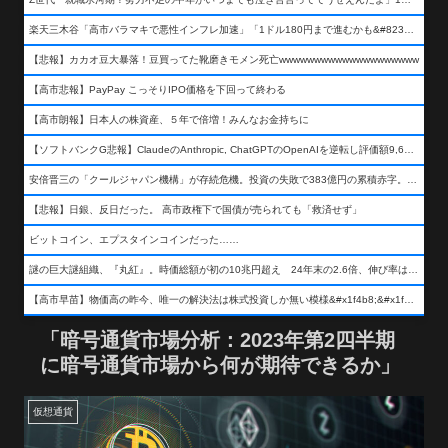
楽天三木谷「高市バラマキで悪性インフレ加速」「1ドル180円まで進むかも&#8230;もう看過できない」
【悲報】カカオ豆大暴落！豆買ってた靴磨きモメン死亡wwwwwwwwwwwwwwwwwwww
【高市悲報】PayPay こっそりIPO価格を下回って終わる
【高市朗報】日本人の株資産、５年で倍増！みんなお金持ちに
【ソフトバンクG悲報】ClaudeのAnthropic, ChatGPTのOpenAIを逆転し評価額9,650億ドル (約154兆円) の世界一価値あるAI企業に……
安倍晋三の「クールジャパン機構」が存続危機。投資の失敗で383億円の累積赤字。2025年度決算も大赤字の可能性。責任の所在はウヤムヤ
【悲報】日銀、反日だった。 高市政権下で国債が売られても「救済せず」
ビットコイン、エプスタインコインだった……
謎の巨大謎組織、『丸紅』。時価総額が初の10兆円超え 24年末の2.6倍、伸び率は謎組織首位
【高市早苗】物価高の昨今、唯一の解決法は株式投資しか無い模様&#x1f4b8;&#x1f4b8;&#x1f4b8;
「暗号通貨市場分析：2023年第2四半期
に暗号通貨市場から何が期待できるか」
仮想通貨