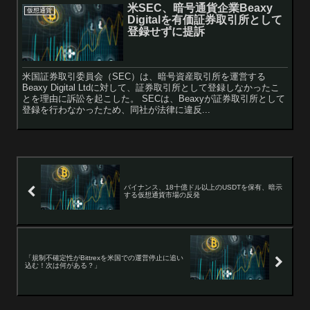
米SEC、暗号通貨企業Beaxy
仮想通貨
Digitalを有価証券取引所として
登録せずに提訴
米国証券取引委員会（SEC）は、暗号資産取引所を運営する
Beaxy Digital Ltdに対して、証券取引所として登録しなかったこ
とを理由に訴訟を起こした。 SECは、Beaxyが証券取引所として
登録を行わなかったため、同社が法律に違反...
バイナンス、18十億ドル以上のUSDTを保有、暗示
する仮想通貨市場の反発
「規制不確定性がBittrexを米国での運営停止に追い
込む！次は何がある？」