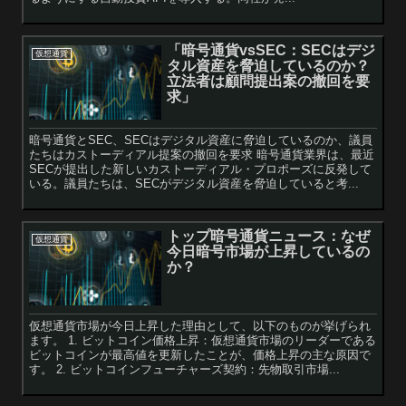
「暗号通貨vsSEC：SECはデジ
仮想通貨
タル資産を脅迫しているのか？
立法者は顧問提出案の撤回を要
求」
暗号通貨とSEC、SECはデジタル資産に脅迫しているのか、議員
たちはカストーディアル提案の撤回を要求 暗号通貨業界は、最近
SECが提出した新しいカストーディアル・プロポーズに反発して
いる。議員たちは、SECがデジタル資産を脅迫していると考...
トップ暗号通貨ニュース：なぜ
仮想通貨
今日暗号市場が上昇しているの
か？
仮想通貨市場が今日上昇した理由として、以下のものが挙げられ
ます。 1. ビットコイン価格上昇：仮想通貨市場のリーダーである
ビットコインが最高値を更新したことが、価格上昇の主な原因で
す。 2. ビットコインフューチャーズ契約：先物取引市場...