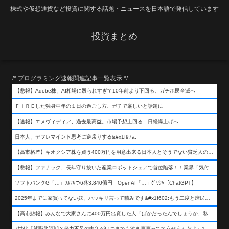
株式や仮想通貨など投資に関する話題・ニュースを日本語で発信しています
投資まとめ
/* プログラミング速報関連記事一覧表示 */
【悲報】Adobe株、AI相場に殴られすぎて10年前より下回る。ガチホ民全滅へ
ＦＩＲＥした独身中年の１日の過ごし方、ガチで厳しいと話題に
【速報】エヌヴィディア、過去最高益。市場予想上回る 日経爆上げへ
日本人、デフレマインド思考に逆戻りする&#x1f97a;
【高市格差】キオクシア株を買う400万円を用意出来る日本人とそうでない貧乏人の差が超広まるって事よ
【悲報】ファナック、長年守り抜いた産業ロボットシェアで首位陥落！！業界「気付いたら一気に抜かれていた…」
ソフトバンクG「…」ﾌﾙﾌﾙつ6兆3,840億円 OpenAI「…」ｸﾞﾜｼｬ【ChatGPT】
2025年までに家買ってない奴、ハッキリ言って積みです&#x1f602;もう二度と庶民が買える値段になりません&#x1f602;&#x1f602;&#x1f602;
【高市悲報】みんなで大家さんに400万円出資した人「ばかだったんでしょうか、私は&#x1f622;」
Z世代「就職氷河期？努力不足の中年がいつまでも泣き言言っててうぜえんだよ」1万いいね