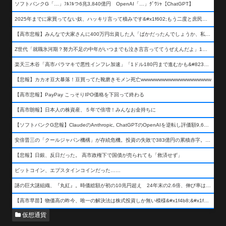
ソフトバンクG「…」ﾌﾙﾌﾙつ6兆3,840億円 OpenAI「…」ｸﾞﾜｼｬ【ChatGPT】
2025年までに家買ってない奴、ハッキリ言って積みです&#x1f602;もう二度と庶民が買える値段になりません&#x1f602;&#x1f602;&#x1f602;
【高市悲報】みんなで大家さんに400万円出資した人「ばかだったんでしょうか、私は&#x1f622;」
Z世代「就職氷河期？努力不足の中年がいつまでも泣き言言っててうぜえんだよ」1万いいね
楽天三木谷「高市バラマキで悪性インフレ加速」「1ドル180円まで進むかも&#8230;もう看過できない」
【悲報】カカオ豆大暴落！豆買ってた靴磨きモメン死亡wwwwwwwwwwwwwwwwwwww
【高市悲報】PayPay こっそりIPO価格を下回って終わる
【高市朗報】日本人の株資産、５年で倍増！みんなお金持ちに
【ソフトバンクG悲報】ClaudeのAnthropic, ChatGPTのOpenAIを逆転し評価額9,650億ドル (約154兆円) の世界一価値あるAI企業に……
安倍晋三の「クールジャパン機構」が存続危機。投資の失敗で383億円の累積赤字。2025年度決算も大赤字の可能性。責任の所在はウヤムヤ
【悲報】日銀、反日だった。 高市政権下で国債が売られても「救済せず」
ビットコイン、エプスタインコインだった……
謎の巨大謎組織、『丸紅』。時価総額が初の10兆円超え 24年末の2.6倍、伸び率は謎組織首位
【高市早苗】物価高の昨今、唯一の解決法は株式投資しか無い模様&#x1f4b8;&#x1f4b8;&#x1f4b8;
仮想通貨