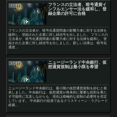
フランスの立法者、暗号通貨イ
仮想通貨
ンフルエンサー法を緩和し、登
録企業の許可に合格
フランスの立法者が、暗号化通貨関連の影響力者に対する法律を
緩和し、登録された企業に対し緑信号を出しました。 フランスの
立法者が、暗号化通貨関連の影響力者に対する法律を緩和し、登
録された企業に対し緑信号を出しました。新しい法律は、暗号化
通貨...
ニュージーランド中央銀行、仮
仮想通貨
想通貨規制は最小限を希望
ニュージーランド中央銀行は、最小限の仮想通貨規制を好むと発
表しました。中央銀行は、仮想通貨が将来的に重要な役割を果た
す可能性に言及しながらも、現在は積極的な規制の必要性を否定
しています。 中央銀行の役員であるクリスティーン・ラグレード
総裁...